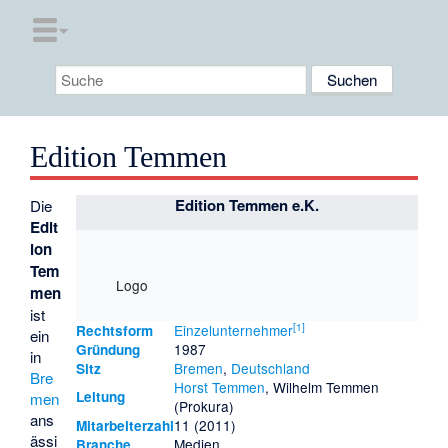
Edition Temmen
Edition Temmen e.K.
Die
Edit
ion
Tem
Logo
men
ist
[
1
]
Einzelunternehmer
Rechtsform
ein
1987
Gründung
in
Bremen
,
Deutschland
Sitz
Bre
Horst Temmen
, Wilhelm Temmen
Leitung
men
(Prokura)
ans
11 (2011)
Mitarbeiterzahl
ässi
Medien
Branche