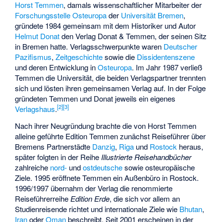
Horst Temmen
, damals wissenschaftlicher Mitarbeiter der
Forschungsstelle Osteuropa
der
Universität Bremen
,
gründete 1984 gemeinsam mit dem Historiker und Autor
Helmut Donat
den Verlag Donat & Temmen, der seinen Sitz
in Bremen hatte. Verlagsschwerpunkte waren
Deutscher
Pazifismus
,
Zeitgeschichte
sowie die
Dissidentenszene
und deren Entwicklung in
Osteuropa
. Im Jahr 1987 verließ
Temmen die Universität, die beiden Verlagspartner trennten
sich und lösten ihren gemeinsamen Verlag auf. In der Folge
gründeten Temmen und Donat jeweils ein eigenes
[
2
]
[
3
]
Verlagshaus
.
Nach ihrer Neugründung brachte die von Horst Temmen
alleine geführte Edition Temmen zunächst Reiseführer über
Bremens Partnerstädte
Danzig
,
Riga
und
Rostock
heraus,
später folgten in der Reihe
Illustrierte Reisehandbücher
zahlreiche
nord-
und
ostdeutsche
sowie osteuropäische
Ziele. 1995 eröffnete Temmen ein Außenbüro in Rostock.
1996/1997 übernahm der Verlag die renommierte
Reiseführerreihe
Edition Erde
, die sich vor allem an
Studienreisende richtet und internationale Ziele wie
Bhutan
,
Iran
oder
Oman
beschreibt. Seit 2001 erscheinen in der