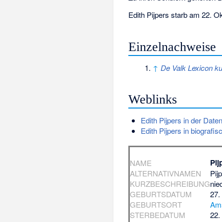
Edith Pijpers starb am 22. O
Einzelnachweise
↑
De Valk Lexicon k
Weblinks
Edith Pijpers in der Dat
Edith Pijpers in biografis
Pij
NAME
ALTERNATIVNAMEN
Pij
KURZBESCHREIBUNG
nie
GEBURTSDATUM
27.
GEBURTSORT
Am
STERBEDATUM
22.