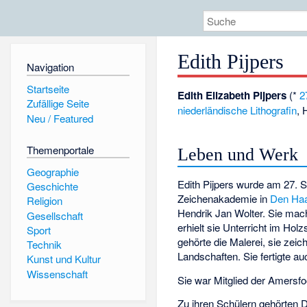
Edith Pijpers
Navigation
Startseite
Edith Elizabeth Pijpers
(*
2
Zufällige Seite
niederländische
Lithografin
, 
Neu / Featured
Themenportale
Leben und Werk
Geographie
Edith Pijpers wurde am 27. S
Geschichte
Zeichenakademie in
Den Ha
Religion
Hendrik Jan Wolter
. Sie mac
Gesellschaft
erhielt sie Unterricht im Holz
Sport
gehörte die Malerei, sie zeic
Technik
Landschaften. Sie fertigte au
Kunst und Kultur
Wissenschaft
Sie war Mitglied der Amersf
Zu ihren Schülern gehörten
D