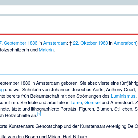
7. September
1886
in
Amsterdam
; †
22. Oktober
1963
in
Amersfoort
Holzschnitzerin und
Malerin
.
eptember 1886 in Amsterdam geboren. Sie absolvierte eine fünfjähri
ag
und war Schülerin von
Johannes Josephus Aarts
,
Anthony Coert
,
hte bereits früh Bekanntschaft mit den Strömungen des
Luminismus
.
schnitzen. Sie lebte und arbeitete in
Laren
,
Gorssel
und Amersfoort. Z
hnete, ätzte und lithographierte Porträts, Figuren, Blumen, Stillleben,
[
1
]
ch Holzschnitte an.
oorts Kunstenaars Genootschap und der Kunstenaarsvereniging De O
itta van den Bosch
und
Mirjam Hart-Nijburg
.