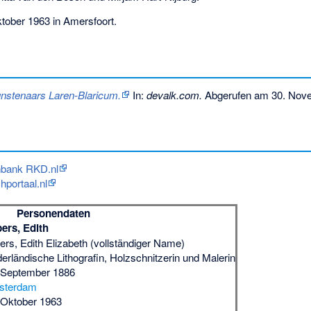
ktober 1963 in Amersfoort.
unstenaars Laren-Blaricum.
In:
devalk.com.
Abgerufen am 30. Nov
enbank RKD.nl
chportaal.nl
Personendaten
pers, Edith
pers, Edith Elizabeth (vollständiger Name)
derländische Lithografin, Holzschnitzerin und Malerin
 September 1886
sterdam
 Oktober 1963