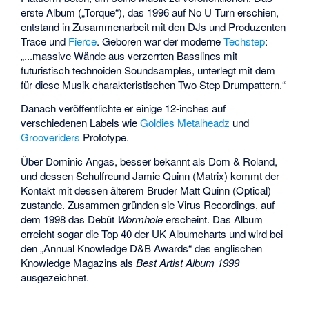
erste Album („Torque“), das 1996 auf No U Turn erschien,
entstand in Zusammenarbeit mit den DJs und Produzenten
Trace
und
Fierce
. Geboren war der moderne
Techstep
:
„...massive Wände aus verzerrten Basslines mit
futuristisch technoiden Soundsamples, unterlegt mit dem
für diese Musik charakteristischen Two Step Drumpattern.“
Danach veröffentlichte er einige 12-inches auf
verschiedenen Labels wie
Goldies
Metalheadz
und
Grooveriders
Prototype.
Über Dominic Angas, besser bekannt als
Dom & Roland
,
und dessen Schulfreund Jamie Quinn (Matrix) kommt der
Kontakt mit dessen älterem Bruder Matt Quinn (
Optical
)
zustande. Zusammen gründen sie Virus Recordings, auf
dem 1998 das Debüt
Wormhole
erscheint. Das Album
erreicht sogar die Top 40 der UK Albumcharts und wird bei
den „Annual Knowledge D&B Awards“ des englischen
Knowledge Magazins als
Best Artist Album 1999
ausgezeichnet.