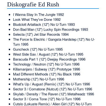
Diskografie Ed Rush
I Wanna Stay In The Jungle 1992
Look What They've Done 1992
Bludclott Artattack (12") No U-Turn 1993
Don Bad Man (12") Lucky Spin Recordings 1993
Selecta (12") Jet Star Records 1994
The Force Is Electric / Gangsta Hardstep (12") No U-
Turn 1995
Guncheck (12") No U-Turn 1995
West Side Sax / August (12") No U-Turn 1995
Baracuda Part 1 (12") Deejay Recordings 1996
Technology / Neutron (12") No U-Turn 1996
Killamanjaro / Subway (12") Prototype 1996
Mad Different Methods (12") Nu Black 1996
Mothership (12") No-U-Turn 1996
What's Up / August (Remix) (12") No U-Turn 1996
Sector 3 / Comatone (Nutcut) (12") No U-Turn 1996
Skylab / Density / The Raven (12") Metalheadz 1996
Sector 3 / Coma Tone (12") No U-Turn 1996
Cutslo (Lokuste Remix) / Alien Girl (12") No U-Turn