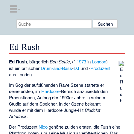
Ed Rush
Ed Rush
, bürgerlich
Ben Settle
, (*
1973
in
London
)
ist ein britischer
Drum-and-Bass
-
DJ
und -
Produzent
E
aus London.
d
R
Im Sog der aufblühenden Rave Szene startete er
u
seine ersten, im
Hardcore
-Bereich anzusiedelnden
s
Produktionen, Anfang der 1990er Jahre in seinem
h
Studio auf dem Speicher. In der Szene bekannt
wurde er mit dem Hardcore Jungle-Hit
Bludclot
Artattack
.
Der Produzent
Nico
gehörte zu den ersten, die Rush eine
Plattform boten, um seine Musik zu veröffentlichen. Das