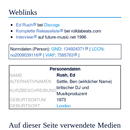
Weblinks
Ed Rush
bei
Discogs
Komplette Releaseliste
bei rolldabeats.com
Interview
auf
future-music.net
1996
Normdaten (Person):
GND
:
134924371
|
LCCN
:
no2009039116
|
VIAF
:
7585763
|
Personendaten
Rush, Ed
NAME
ALTERNATIVNAMEN
Settle, Ben (wirklicher Name)
britischer DJ und
KURZBESCHREIBUNG
Musikproduzent
GEBURTSDATUM
1973
GEBURTSORT
London
Auf dieser Seite verwendete Medien