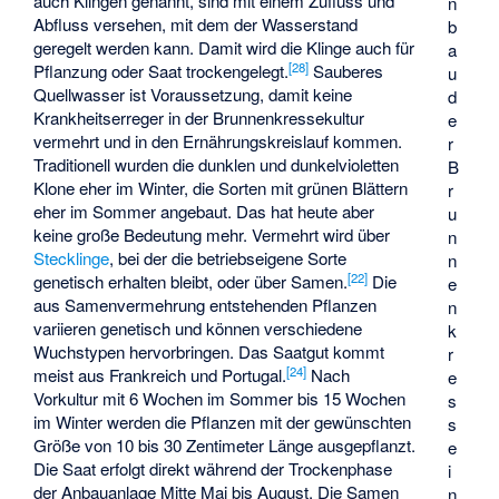
auch Klingen genannt, sind mit einem Zufluss und
n
Abfluss versehen, mit dem der Wasserstand
b
geregelt werden kann. Damit wird die Klinge auch für
a
[
28
]
Pflanzung oder Saat trockengelegt.
Sauberes
u
Quellwasser ist Voraussetzung, damit keine
d
Krankheitserreger in der Brunnenkressekultur
e
vermehrt und in den Ernährungskreislauf kommen.
r
Traditionell wurden die dunklen und dunkelvioletten
B
Klone eher im Winter, die Sorten mit grünen Blättern
r
eher im Sommer angebaut. Das hat heute aber
u
keine große Bedeutung mehr. Vermehrt wird über
n
Stecklinge
, bei der die betriebseigene Sorte
n
[
22
]
genetisch erhalten bleibt, oder über Samen.
Die
e
aus Samenvermehrung entstehenden Pflanzen
n
variieren genetisch und können verschiedene
k
Wuchstypen hervorbringen. Das Saatgut kommt
r
[
24
]
meist aus Frankreich und Portugal.
Nach
e
Vorkultur mit 6 Wochen im Sommer bis 15 Wochen
s
im Winter werden die Pflanzen mit der gewünschten
s
Größe von 10 bis 30 Zentimeter Länge ausgepflanzt.
e
Die Saat erfolgt direkt während der Trockenphase
i
der Anbauanlage Mitte Mai bis August. Die Samen
n