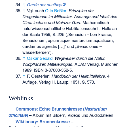
↑
Garde der suntheyt
.
↑
Vgl. auch
Otto Beßler
:
Prinzipien der
Drogenkunde im Mittelalter. Aussage und Inhalt des
Circa instans und Mainzer Gart.
Mathematisch-
naturwissenschaftliche Habilitationsschrift, Halle an
der Saale 1959, S. 225 („Senacion – bornkrasse,
Senacionum, apium aque, nasturcium aquaticum,
cardamus agrestis […]“ und „Senaciones –
wasserkersen“).
↑
Oskar Sebald
:
Wegweiser durch die Natur.
Wildpflanzen Mitteleuropas
. ADAC Verlag, München
1989,
ISBN 3-87003-352-5
.
↑
F. Oesterlen:
Handbuch der Heilmittellehre.
4.
Auflage. Verlag H. Laupp, 1851, S. 573.
Weblinks
Commons
: Echte Brunnenkresse (
Nasturtium
officinale
)
– Album mit Bildern, Videos und Audiodateien
Wiktionary: Brunnenkresse
–