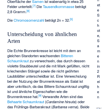
Oberfläche der
Samen
ist wabenartig in etwa 25
et
[
7
]
Felder unterteilt.
Die
Tausendkornmasse
beträgt
e
[
8
]
2,8 Gramm.
S
[
5
]
Die
Chromosomenzahl
beträgt 2n = 32.
c
h
ot
Unterscheidung von ähnlichen
e,
S
Arten
a
Die Echte Brunnenkresse ist leicht mit dem an
m
gleichen Standorten wachsenden
Bitteren
e
Schaumkraut
zu verwechseln, das durch dessen
n
violette Staubbeutel und die mit Mark gefüllten, nicht
in
kriechenden Stängel sowie die nicht geöhrten
2
Laubblätter unterscheidbar ist. Eine Verwechslung
R
bei der Nutzung der Brunnenkresse als Salat ist
ei
aber unkritisch, da das Bittere Schaumkraut ungiftig
h
ist und ähnliche Eigenschaften wie die
e
[
9
]
Brunnenkresse hat.
Verwandte Arten sind das
n
Behaarte Schaumkraut
(
Cardamine hirsuta
) oder
das
Frühlings-Barbarakraut
(
Barbarea verna
). Beide