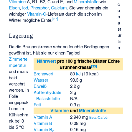
Vitamine
A, B1, B2, C und E, und
Mineralstoffe
wie
c
Eisen
,
Iod
,
Phosphor
,
Calcium
. Sie war ehemals ein
o
wichtiger
Vitamin-C
-Lieferant durch die schon im
n
[
27
]
Winter mögliche Ernte.
a
st
ur
Lagerung
tii
Da die Brunnenkresse sehr an feuchte Bedingungen
n
gewöhnt ist, hält sie nur einen Tag bei
Zimmerte
Nährwert
pro 100 g frische Blätter Echte
mperatur
[
33
]
Brunnenkresse
und muss
Brennwert
80
kJ
(19 kcal)
bald
Wasser
93,3 g
verzehrt
Eiweiß
2,2 g
werden. In
Kohlenhydrate
3 g
Folie
-
Ballaststoffe
N/A
eingepack
Fett
0,3 g
t und im
Vitamine
und
Mineralstoffe
Kühlschra
Vitamin A
2,940 mg
Beta-Carotin
nk bei 3
Vitamin B
0,08 mg
1
bis 5 °C
Vitamin B
0,16 mg
2