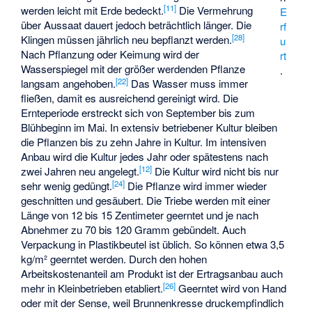
[
11
]
werden leicht mit Erde bedeckt.
Die Vermehrung
E
über Aussaat dauert jedoch beträchtlich länger. Die
rf
[
28
]
Klingen müssen jährlich neu bepflanzt werden.
u
Nach Pflanzung oder Keimung wird der
rt
Wasserspiegel mit der größer werdenden Pflanze
.
[
22
]
langsam angehoben.
Das Wasser muss immer
fließen, damit es ausreichend gereinigt wird. Die
Ernteperiode erstreckt sich von September bis zum
Blühbeginn im Mai. In extensiv betriebener Kultur bleiben
die Pflanzen bis zu zehn Jahre in Kultur. Im intensiven
Anbau wird die Kultur jedes Jahr oder spätestens nach
[
12
]
zwei Jahren neu angelegt.
Die Kultur wird nicht bis nur
[
24
]
sehr wenig gedüngt.
Die Pflanze wird immer wieder
geschnitten und gesäubert. Die Triebe werden mit einer
Länge von 12 bis 15 Zentimeter geerntet und je nach
Abnehmer zu 70 bis 120 Gramm gebündelt. Auch
Verpackung in Plastikbeutel ist üblich. So können etwa 3,5
kg/m² geerntet werden. Durch den hohen
Arbeitskostenanteil am Produkt ist der Ertragsanbau auch
[
26
]
mehr in Kleinbetrieben etabliert.
Geerntet wird von Hand
oder mit der Sense, weil Brunnenkresse druckempfindlich