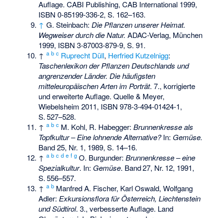
Auflage. CABI Publishing, CAB International 1999,
ISBN 0-85199-336-2
, S. 162–163.
↑
G. Steinbach:
Die Pflanzen unserer Heimat.
Wegweiser durch die Natur.
ADAC-Verlag, München
1999,
ISBN 3-87003-879-9
, S. 91.
a
b
c
↑
Ruprecht Düll
,
Herfried Kutzelnigg
:
Taschenlexikon der Pflanzen Deutschlands und
angrenzender Länder. Die häufigsten
mitteleuropäischen Arten im Porträt
. 7., korrigierte
und erweiterte Auflage. Quelle & Meyer,
Wiebelsheim 2011,
ISBN 978-3-494-01424-1
,
S.
527–528
.
a
b
c
↑
M. Kohl, R. Habegger:
Brunnenkresse als
Topfkultur – Eine lohnende Alternative?
In:
Gemüse.
Band 25, Nr. 1, 1989, S. 14–16.
a
b
c
d
e
f
g
↑
O. Burgunder:
Brunnenkresse – eine
Spezialkultur
. In:
Gemüse
.
Band
27
,
Nr.
12
, 1991,
S.
556–557
.
a
b
↑
Manfred A. Fischer, Karl Oswald, Wolfgang
Adler:
Exkursionsflora für Österreich, Liechtenstein
und Südtirol
. 3., verbesserte Auflage. Land