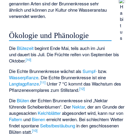
genannten Arten sind der Brunnenkresse sehr
H
ähnlich und können zur Kultur ohne Wasseranstau
a
verwendet werden.
bi
t
u
Ökologie und Phänologie
s
Die
Blütezeit
beginnt Ende Mai, teils auch im Juni
und dauert bis Juli. Die Früchte reifen von September bis
[
10
]
Oktober.
Die Echte Brunnenkresse wächst als
Sumpf-
bzw.
Wasserpflanze
. Die Echte Brunnenkresse ist eine
[
11
]
Langtagpflanze
.
Unter 7 °C kommt das Wachstum des
[
12
]
Pflanzenexemplares zum Stillstand.
Die
Blüten
der Echten Brunnenkresse sind „Nektar
führende Scheibenblumen“. Der
Nektar
, der am Grunde der
ausgesackten
Kelchblätter
abgesondert wird, kann nur von
Faltern
und
Bienen
erreicht werden. Bei schlechtem Wetter
findet spontane
Selbstbestäubung
in den geschlossenen
[
10
]
Blüten statt.