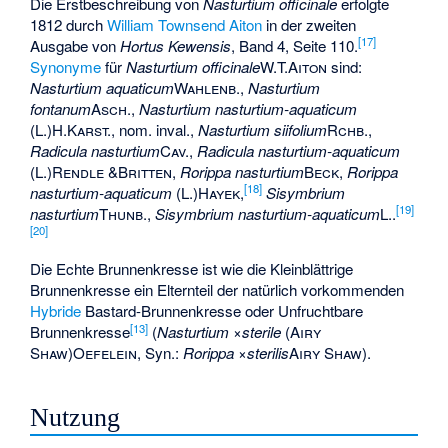
Die Erstbeschreibung von
Nasturtium officinale
erfolgte
1812 durch
William Townsend Aiton
in der zweiten
[
17
]
Ausgabe von
Hortus Kewensis
, Band 4, Seite 110.
Synonyme
für
Nasturtium officinale
W.T.Aiton
sind:
Nasturtium aquaticum
Wahlenb.
,
Nasturtium
fontanum
Asch.
,
Nasturtium nasturtium-aquaticum
(
L.
)
H.Karst.
, nom. inval.,
Nasturtium siifolium
Rchb.
,
Radicula nasturtium
Cav.
,
Radicula nasturtium-aquaticum
(
L.
)
Rendle
&
Britten
,
Rorippa nasturtium
Beck
,
Rorippa
[
18
]
nasturtium-aquaticum
(
L.
)
Hayek
,
Sisymbrium
[
19
]
nasturtium
Thunb.
,
Sisymbrium nasturtium-aquaticum
L.
.
[
20
]
Die Echte Brunnenkresse ist wie die
Kleinblättrige
Brunnenkresse
ein Elternteil der natürlich vorkommenden
Hybride
Bastard-Brunnenkresse
oder Unfruchtbare
[
13
]
Brunnenkresse
(
Nasturtium ×sterile
(
Airy
Shaw
)
Oefelein
, Syn.:
Rorippa ×sterilis
Airy Shaw
).
Nutzung