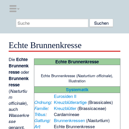
Echte Brunnenkresse
Die
Echte
Echte Brunnenkresse
Brunnenk
resse
oder
Echte Brunnenkresse (
),
Nasturtium officinale
Brunnenk
Illustration
resse
Systematik
(
Nasturtiu
Eurosiden II
m
Ordnung
:
Kreuzblütlerartige
(Brassicales)
officinale
),
Familie
:
Kreuzblütler
(Brassicaceae)
auch
Tribus
:
Cardamineae
Wasserkre
Gattung
:
Brunnenkressen
(
Nasturtium
)
sse
Art
:
Echte Brunnenkresse
genannt,