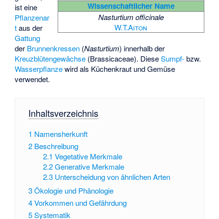
Wissenschaftlicher Name
ist eine
Nasturtium officinale
Pflanzenar
W.T.Aiton
t
aus der
Gattung
der
Brunnenkressen
(
Nasturtium
) innerhalb der
Kreuzblütengewächse
(Brassicaceae). Diese
Sumpf-
bzw.
Wasserpflanze
wird als Küchenkraut und Gemüse
verwendet.
Inhaltsverzeichnis
1
Namensherkunft
2
Beschreibung
2.1
Vegetative Merkmale
2.2
Generative Merkmale
2.3
Unterscheidung von ähnlichen Arten
3
Ökologie und Phänologie
4
Vorkommen und Gefährdung
5
Systematik