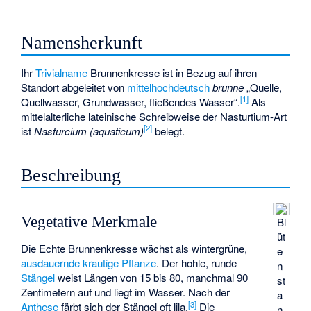
Namensherkunft
Ihr
Trivialname
Brunnenkresse ist in Bezug auf ihren
Standort abgeleitet von
mittelhochdeutsch
brunne
„Quelle,
[
1
]
Quellwasser, Grundwasser, fließendes Wasser“.
Als
mittelalterliche lateinische Schreibweise der Nasturtium-Art
[
2
]
ist
Nasturcium (aquaticum)
belegt.
Beschreibung
Vegetative Merkmale
Bl
üt
Die Echte Brunnenkresse wächst als wintergrüne,
e
ausdauernde
krautige Pflanze
. Der hohle, runde
n
Stängel
weist Längen von 15 bis 80, manchmal 90
st
Zentimetern auf und liegt im Wasser. Nach der
a
[
3
]
Anthese
färbt sich der Stängel oft lila.
Die
n