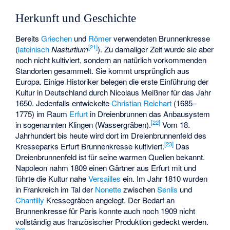
Herkunft und Geschichte
Bereits
Griechen
und
Römer
verwendeten Brunnenkresse
[
21
]
(
lateinisch
Nasturtium
). Zu damaliger Zeit wurde sie aber
noch nicht kultiviert, sondern an natürlich vorkommenden
Standorten gesammelt. Sie kommt ursprünglich aus
Europa. Einige Historiker belegen die erste Einführung der
Kultur in Deutschland durch Nicolaus Meißner für das Jahr
1650. Jedenfalls entwickelte
Christian Reichart
(1685–
1775) im Raum
Erfurt
in Dreienbrunnen das Anbausystem
[
22
]
in sogenannten Klingen (Wassergräben).
Vom 18.
Jahrhundert bis heute wird dort im Dreienbrunnenfeld des
[
23
]
Kresseparks Erfurt Brunnenkresse kultiviert.
Das
Dreienbrunnenfeld ist für seine warmen Quellen bekannt.
Napoleon nahm 1809 einen Gärtner aus Erfurt mit und
führte die Kultur nahe
Versailles
ein. Im Jahr 1810 wurden
in Frankreich im Tal der
Nonette
zwischen
Senlis
und
Chantilly
Kressegräben angelegt. Der Bedarf an
Brunnenkresse für Paris konnte auch noch 1909 nicht
vollständig aus französischer Produktion gedeckt werden.