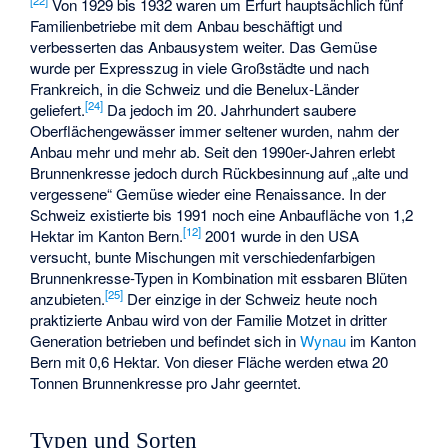
[
22
]
Von 1929 bis 1932 waren um Erfurt hauptsächlich fünf
Familienbetriebe mit dem Anbau beschäftigt und
verbesserten das Anbausystem weiter. Das Gemüse
wurde per Expresszug in viele Großstädte und nach
Frankreich, in die Schweiz und die Benelux-Länder
[
24
]
geliefert.
Da jedoch im 20. Jahrhundert saubere
Oberflächengewässer immer seltener wurden, nahm der
Anbau mehr und mehr ab. Seit den 1990er-Jahren erlebt
Brunnenkresse jedoch durch Rückbesinnung auf „alte und
vergessene“ Gemüse wieder eine Renaissance. In der
Schweiz existierte bis 1991 noch eine Anbaufläche von 1,2
[
12
]
Hektar im Kanton Bern.
2001 wurde in den USA
versucht, bunte Mischungen mit verschiedenfarbigen
Brunnenkresse-Typen in Kombination mit essbaren Blüten
[
25
]
anzubieten.
Der einzige in der Schweiz heute noch
praktizierte Anbau wird von der Familie Motzet in dritter
Generation betrieben und befindet sich in
Wynau
im Kanton
Bern mit 0,6 Hektar. Von dieser Fläche werden etwa 20
Tonnen Brunnenkresse pro Jahr geerntet.
Typen und Sorten