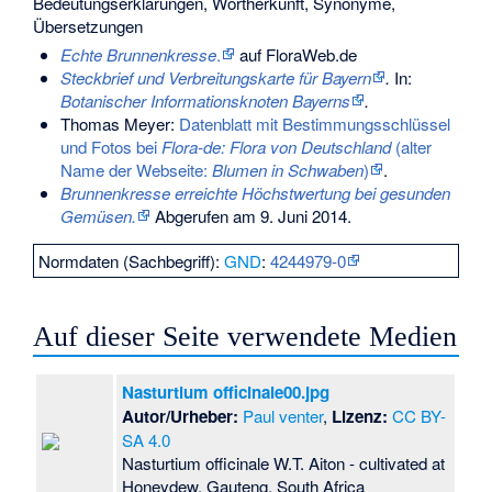
Bedeutungserklärungen, Wortherkunft, Synonyme,
Übersetzungen
Echte Brunnenkresse
.
auf FloraWeb.de
Steckbrief und Verbreitungskarte für Bayern
.
In:
Botanischer Informationsknoten Bayerns
.
Thomas Meyer:
Datenblatt mit Bestimmungsschlüssel
und Fotos bei
Flora-de: Flora von Deutschland
(alter
Name der Webseite:
Blumen in Schwaben
)
.
Brunnenkresse erreichte Höchstwertung bei gesunden
Gemüsen.
Abgerufen am 9. Juni 2014
.
Normdaten (Sachbegriff):
GND
:
4244979-0
Auf dieser Seite verwendete Medien
Nasturtium officinale00.jpg
Autor/Urheber:
Paul venter
,
Lizenz:
CC BY-
SA 4.0
Nasturtium officinale W.T. Aiton - cultivated at
Honeydew, Gauteng, South Africa