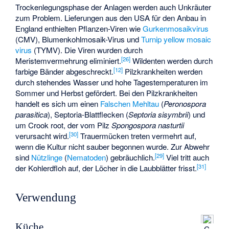
Trockenlegungsphase der Anlagen werden auch Unkräuter
zum Problem. Lieferungen aus den USA für den Anbau in
England enthielten Pflanzen-Viren wie
Gurkenmosaikvirus
(CMV),
Blumenkohlmosaik-Virus
und
Turnip yellow mosaic
virus
(TYMV). Die Viren wurden durch
[
26
]
Meristemvermehrung eliminiert.
Wildenten werden durch
[
12
]
farbige Bänder abgeschreckt.
Pilzkrankheiten werden
durch stehendes Wasser und hohe Tagestemperaturen im
Sommer und Herbst gefördert. Bei den Pilzkrankheiten
handelt es sich um einen
Falschen Mehltau
(
Peronospora
parasitica
), Septoria-Blattflecken (
Septoria sisymbrii
) und
um Crook root, der vom Pilz
Spongospora nasturtii
[
30
]
verursacht wird.
Trauermücken
treten vermehrt auf,
wenn die Kultur nicht sauber begonnen wurde. Zur Abwehr
[
29
]
sind
Nützlinge
(
Nematoden
) gebräuchlich.
Viel tritt auch
[
31
]
der
Kohlerdfloh
auf, der Löcher in die Laubblätter frisst.
Verwendung
Küche
C