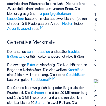
oberirdischen Pflanzenteile sind kahl. Die rundlichen
d
„Wurzelblättchen“ treiben am unteren Ende. Die
m
kleinen, grasgrünen,
unpaarig gefiederten
it
Laubblätter
bestehen meist aus zwei bis vier (selten
Bl
ein oder fünf) Fiederpaaren. An den
Nodien
treiben
üt
[
4
]
Adventivwurzeln
aus.
e
n
u
Generative Merkmale
n
d
Der anfangs
schirmtraubige
und später
traubige
Fr
Blütenstand
enthält locker angeordnet viele Blüten.
u
c
Die zwittrige
Blüte
ist vierzählig. Die Kronblätter sind
ht
länger als Kelchblätter. Die vier weißen
Kronblätter
sind 3 bis 4 Millimeter lang. Die sechs
Staubblätter
[
5
]
[
6
]
besitzen gelbe
Staubbeutel
.
G
Die Schote ist etwa gleich lang oder länger als der
e
Fruchtstiel. Die
Schoten
sind 8 bis 20 Millimeter lang
öf
und 2 bis 3 Millimeter breit und enthalten deutlich
f
sichtbar bis zu 60
Samen
in zwei Reihen. Die
n