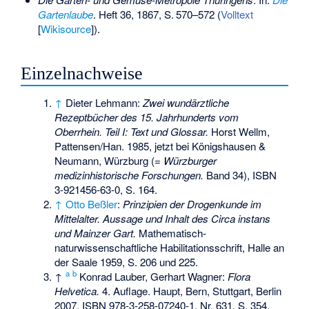
Gartenlaube
. Heft 36, 1867,
S.
570–572
(
Volltext
[
Wikisource
]).
Einzelnachweise
↑
Dieter Lehmann:
Zwei wundärztliche
Rezeptbücher des 15. Jahrhunderts vom
Oberrhein. Teil I: Text und Glossar.
Horst Wellm,
Pattensen/Han. 1985, jetzt bei Königshausen &
Neumann, Würzburg (=
Würzburger
medizinhistorische Forschungen.
Band 34),
ISBN
3-921456-63-0
, S. 164.
↑
Otto Beßler
:
Prinzipien der Drogenkunde im
Mittelalter. Aussage und Inhalt des Circa instans
und Mainzer Gart.
Mathematisch-
naturwissenschaftliche Habilitationsschrift, Halle an
der Saale 1959, S. 206 und 225.
a
b
↑
Konrad Lauber, Gerhart Wagner:
Flora
Helvetica.
4. Auflage. Haupt, Bern, Stuttgart, Berlin
2007,
ISBN 978-3-258-07240-1
, Nr. 631, S. 354.