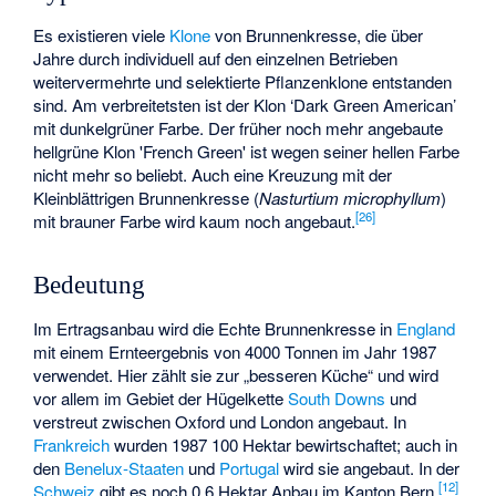
Es existieren viele
Klone
von Brunnenkresse, die über
Jahre durch individuell auf den einzelnen
Betrieben
weitervermehrte und selektierte Pflanzenklone entstanden
sind. Am verbreitetsten ist der Klon ‘Dark Green American’
mit dunkelgrüner Farbe. Der früher noch mehr angebaute
hellgrüne Klon 'French Green' ist wegen seiner hellen Farbe
nicht mehr so beliebt. Auch eine Kreuzung mit der
Kleinblättrigen Brunnenkresse (
Nasturtium microphyllum
)
[
26
]
mit brauner Farbe wird kaum noch angebaut.
Bedeutung
Im
Ertragsanbau
wird die Echte Brunnenkresse in
England
mit einem Ernteergebnis von 4000 Tonnen im Jahr 1987
verwendet. Hier zählt sie zur „besseren Küche“ und wird
vor allem im Gebiet der Hügelkette
South Downs
und
verstreut zwischen Oxford und London angebaut. In
Frankreich
wurden 1987 100 Hektar bewirtschaftet; auch in
den
Benelux-Staaten
und
Portugal
wird sie angebaut. In der
[
12
]
Schweiz
gibt es noch 0,6 Hektar Anbau im Kanton Bern.