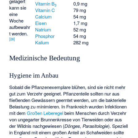
gelagert
Vitamin B
0,9 mg
3
kann sie
Vitamin C
79 mg
eine
Calcium
54 mg
Woche
Eisen
1,7 mg
aufbewahr
Natrium
52 mg
t werden.
Phosphor
54 mg
[
26
]
Kalium
282 mg
Medizinische Bedeutung
Hygiene im Anbau
Sobald die Pflanzenexemplare blühen, sind sie nicht mehr
gut zum Verzehr geeignet. Pflanzenteile sollten nur aus
fließenden Gewässern geerntet werden, um die bakterielle
Belastung zu minimieren. In Frankreich wurden Infektionen
mit dem
Großen Leberegel
beim Menschen durch Verzehr
von ungegarter Brunnenkresse von Tierweiden oder aus
der Wildnis nachgewiesen (
Dönges, Parasitologie
). Speziell
in England mit einem großen Anteil an Schafweiden sollte