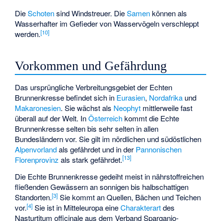
Die
Schoten
sind Windstreuer. Die
Samen
können als
Wasserhafter im Gefieder von Wasservögeln verschleppt
[
10
]
werden.
Vorkommen und Gefährdung
Das ursprüngliche Verbreitungsgebiet der Echten
Brunnenkresse befindet sich in
Eurasien
,
Nordafrika
und
Makaronesien
. Sie wächst als
Neophyt
mittlerweile fast
überall auf der Welt. In
Österreich
kommt die Echte
Brunnenkresse selten bis sehr selten in allen
Bundesländern vor. Sie gilt im nördlichen und südöstlichen
Alpenvorland
als gefährdet und in der
Pannonischen
[
13
]
Florenprovinz
als stark gefährdet.
Die Echte Brunnenkresse gedeiht meist in nährstoffreichen
fließenden Gewässern
an sonnigen bis halbschattigen
[
3
]
Standorten.
Sie kommt an Quellen, Bächen und Teichen
[
4
]
vor.
Sie ist in Mitteleuropa eine
Charakterart
des
Nasturtitum officinale aus dem Verband Sparganio-