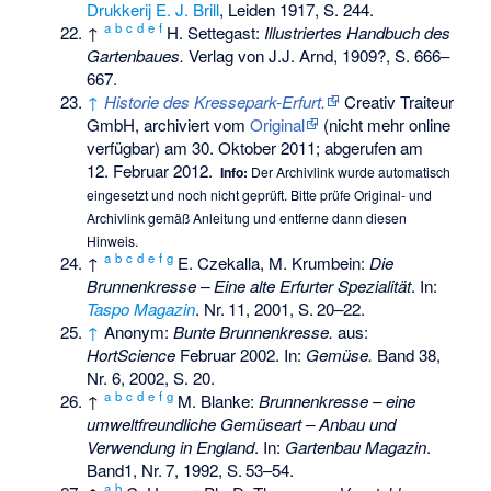
Drukkerij E. J. Brill
, Leiden 1917, S. 244.
a
b
c
d
e
f
↑
H. Settegast:
Illustriertes Handbuch des
Gartenbaues.
Verlag von J.J. Arnd, 1909?, S. 666–
667.
↑
Historie des Kressepark-Erfurt.
Creativ Traiteur
GmbH, archiviert vom
Original
(nicht mehr online
verfügbar) am
30. Oktober 2011
;
abgerufen am
12. Februar 2012
.
Info:
Der Archivlink wurde automatisch
eingesetzt und noch nicht geprüft. Bitte prüfe Original- und
Archivlink gemäß
Anleitung
und entferne dann diesen
Hinweis.
a
b
c
d
e
f
g
↑
E. Czekalla, M. Krumbein:
Die
Brunnenkresse – Eine alte Erfurter Spezialität
. In:
Taspo Magazin
.
Nr.
11
, 2001,
S.
20–22
.
↑
Anonym:
Bunte Brunnenkresse.
aus:
HortScience
Februar 2002. In:
Gemüse.
Band 38,
Nr. 6, 2002, S. 20.
a
b
c
d
e
f
g
↑
M. Blanke:
Brunnenkresse – eine
umweltfreundliche Gemüseart – Anbau und
Verwendung in England
. In:
Gartenbau Magazin
.
Band1,
Nr.
7
, 1992,
S.
53–54
.
a
b