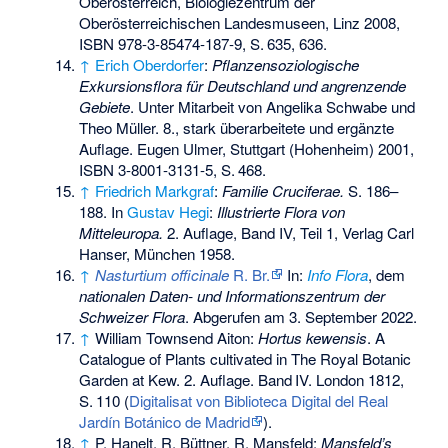
Oberösterreich, Biologiezentrum der
Oberösterreichischen Landesmuseen, Linz 2008,
ISBN 978-3-85474-187-9
,
S.
635, 636
.
↑
Erich Oberdorfer
:
Pflanzensoziologische
Exkursionsflora für Deutschland und angrenzende
Gebiete
. Unter Mitarbeit von Angelika Schwabe und
Theo Müller. 8., stark überarbeitete und ergänzte
Auflage. Eugen Ulmer, Stuttgart (Hohenheim) 2001,
ISBN 3-8001-3131-5
,
S.
468
.
↑
Friedrich Markgraf
:
Familie Cruciferae.
S. 186–
188. In
Gustav Hegi
:
Illustrierte Flora von
Mitteleuropa.
2. Auflage, Band IV, Teil 1, Verlag Carl
Hanser, München 1958.
↑
Nasturtium officinale
R. Br.
In:
Info Flora
, dem
nationalen Daten- und Informationszentrum der
Schweizer Flora
. Abgerufen am 3. September 2022.
↑
William Townsend Aiton:
Hortus kewensis
. A
Catalogue of Plants cultivated in The Royal Botanic
Garden at Kew. 2. Auflage.
Band
IV
. London 1812,
S.
110
(
Digitalisat von Biblioteca Digital del Real
Jardín Botánico de Madrid
).
↑
P. Hanelt, R. Büttner, R. Mansfeld:
Mansfeld’s