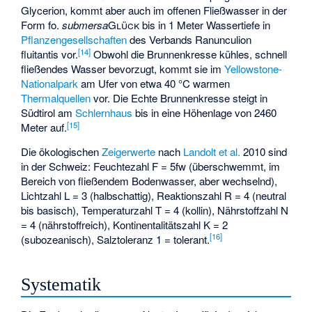
Glycerion, kommt aber auch im offenen Fließwasser in der
Form fo.
submersa
Glück
bis in 1 Meter Wassertiefe in
Pflanzengesellschaften
des Verbands Ranunculion
[
14
]
fluitantis vor.
Obwohl die Brunnenkresse kühles, schnell
fließendes Wasser bevorzugt, kommt sie im
Yellowstone-
Nationalpark
am Ufer von etwa 40 °C warmen
Thermalquellen
vor. Die Echte Brunnenkresse steigt in
Südtirol am
Schlernhaus
bis in eine Höhenlage von 2460
[
15
]
Meter auf.
Die ökologischen
Zeigerwerte
nach
Landolt
et al.
2010 sind
in der Schweiz: Feuchtezahl F = 5fw (überschwemmt, im
Bereich von fließendem Bodenwasser, aber wechselnd),
Lichtzahl L = 3 (halbschattig), Reaktionszahl R = 4 (neutral
bis basisch), Temperaturzahl T = 4 (kollin), Nährstoffzahl N
= 4 (nährstoffreich), Kontinentalitätszahl K = 2
[
16
]
(subozeanisch), Salztoleranz 1 = tolerant.
Systematik