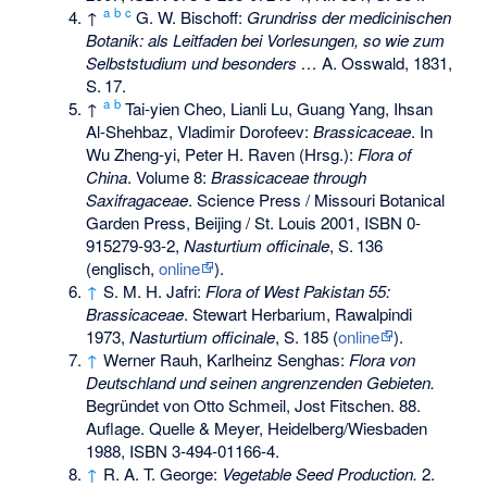
a
b
c
↑
G. W. Bischoff:
Grundriss der medicinischen
Botanik: als Leitfaden bei Vorlesungen, so wie zum
Selbststudium und besonders …
A. Osswald, 1831,
S.
17
.
a
b
↑
Tai-yien Cheo, Lianli Lu, Guang Yang, Ihsan
Al-Shehbaz, Vladimir Dorofeev:
Brassicaceae
. In
Wu Zheng-yi, Peter H. Raven (Hrsg.):
Flora of
China
. Volume 8:
Brassicaceae through
Saxifragaceae
. Science Press / Missouri Botanical
Garden Press, Beijing / St. Louis 2001,
ISBN 0-
915279-93-2
,
Nasturtium officinale
,
S.
136
(englisch,
online
).
↑
S. M. H. Jafri:
Flora of West Pakistan 55:
Brassicaceae
. Stewart Herbarium, Rawalpindi
1973,
Nasturtium officinale
,
S.
185
(
online
).
↑
Werner Rauh, Karlheinz Senghas:
Flora von
Deutschland und seinen angrenzenden Gebieten.
Begründet von Otto Schmeil, Jost Fitschen. 88.
Auflage. Quelle & Meyer, Heidelberg/Wiesbaden
1988,
ISBN 3-494-01166-4
.
↑
R. A. T. George:
Vegetable Seed Production.
2.