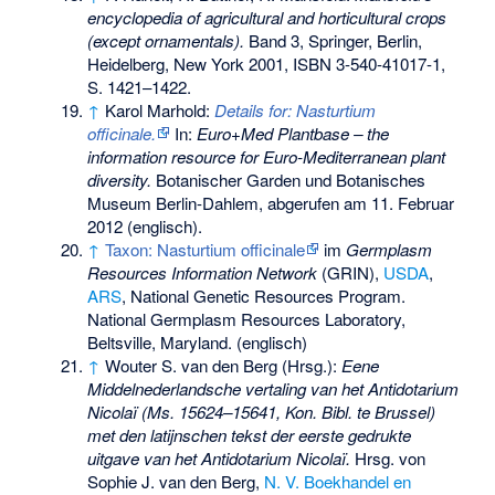
encyclopedia of agricultural and horticultural crops
(except ornamentals).
Band 3, Springer, Berlin,
Heidelberg, New York 2001,
ISBN 3-540-41017-1
,
S. 1421–1422.
↑
Karol Marhold:
Details for: Nasturtium
officinale.
In:
Euro+Med Plantbase – the
information resource for Euro-Mediterranean plant
diversity.
Botanischer Garden und Botanisches
Museum Berlin-Dahlem,
abgerufen am 11. Februar
2012
(englisch).
↑
Taxon: Nasturtium officinale
im
Germplasm
Resources Information Network
(GRIN),
USDA
,
ARS
, National Genetic Resources Program.
National Germplasm Resources Laboratory,
Beltsville, Maryland. (englisch)
↑
Wouter S. van den Berg (Hrsg.):
Eene
Middelnederlandsche vertaling van het Antidotarium
Nicolaï (Ms. 15624–15641, Kon. Bibl. te Brussel)
met den latijnschen tekst der eerste gedrukte
uitgave van het Antidotarium Nicolaï.
Hrsg. von
Sophie J. van den Berg,
N. V. Boekhandel en