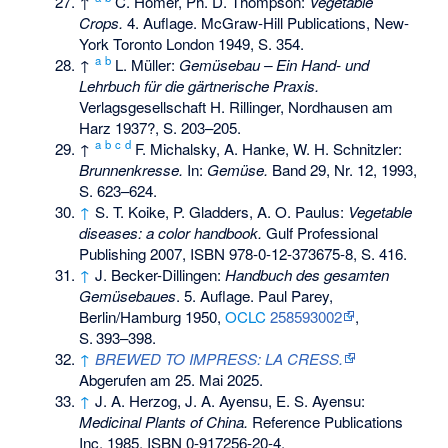
↑
C. Homer, Ph. D. Thompson:
Vegetable
Crops.
4. Auflage. McGraw-Hill Publications, New-
York Toronto London 1949, S. 354.
a
b
↑
L. Müller:
Gemüsebau – Ein Hand- und
Lehrbuch für die gärtnerische Praxis.
Verlagsgesellschaft H. Rillinger, Nordhausen am
Harz 1937?, S. 203–205.
a
b
c
d
↑
F. Michalsky, A. Hanke, W. H. Schnitzler:
Brunnenkresse.
In:
Gemüse.
Band 29, Nr. 12, 1993,
S. 623–624.
↑
S. T. Koike, P. Gladders, A. O. Paulus:
Vegetable
diseases: a color handbook.
Gulf Professional
Publishing 2007,
ISBN 978-0-12-373675-8
, S. 416.
↑
J. Becker-Dillingen:
Handbuch des gesamten
Gemüsebaues
. 5. Auflage. Paul Parey,
Berlin/Hamburg 1950,
OCLC
258593002
,
S.
393–398
.
↑
BREWED TO IMPRESS: LA CRESS.
Abgerufen am 25. Mai 2025
.
↑
J. A. Herzog, J. A. Ayensu, E. S. Ayensu:
Medicinal Plants of China.
Reference Publications
Inc. 1985,
ISBN 0-917256-20-4
.