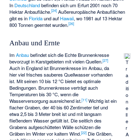
In
Deutschland
befinden sich um Erfurt 2001 noch 70
[
24
]
Hektar Anbaufläche.
Außereuropäische Anbauflächen
gibt es in
Florida
und auf
Hawaii
, wo 1981 auf 13 Hektar
[
26
]
800 Tonnen geerntet wurden.
Anbau und Ernte
Im
Anbau
befindet sich die Echte Brunnenkresse
[
27
]
bevorzugt in Karstgebieten mit vielen Quellen.
T
Auch in England ist Brunnenkresse im Anbau, da
r
hier viel frisches sauberes Quellwasser vorhanden
a
ist. Mit seinen 10 bis 12 °C bietet es optimale
d
Bedingungen. Brunnenkresse verträgt auch
iti
Temperaturen bis 30 °C, wenn die
o
[
11
]
Wasserversorgung ausreichend ist.
Wichtig ist ein
n
flacher Graben, der 40 bis 60 Zentimeter tief und
e
etwa 2,5 bis 3 Meter breit ist und mit langsam
ll
fließendem Wasser gefüllt ist. Die seitlich des
e
Grabens aufgeschütteten Wälle schützen die
r
[
22
]
Gräben im Winter vor kaltem Wind.
Die Gräben,
A