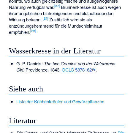
konnte, wo auch gleichzeitig frische und ausgewogenere
[
37
]
Nahrung verfügbar war.
Brunnenkresse ist auch wegen
ihrer angeblichen blutreinigenden und blutaufbauenden
[
24
]
Wirkung bekannt.
Zusätzlich wird sie als
entzündungshemmend für die Mundschleimhaut
[
29
]
empfohlen.
Wasserkresse in der Literatur
G. P. Daniels:
The two Cousins and the Watercress
Girl
. Providence, 1843,
OCLC
5878162
.
Siehe auch
Liste der Küchenkräuter und Gewürzpflanzen
Literatur
Die Garten- und Gemüse-Metropole Thüringens
. In:
Die