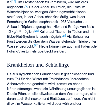
[
12
]
ist.
Um Frostschäden zu verhindern, wird mit Vlies
[
24
]
abgedeckt.
Da der Anbau im Freien, die Ernte im
Winterhalbjahr bei widrigen Witterungsverhältnissen
stattfindet, ist der Anbau eher rückläufig, was in der
Forschung in Weihenstephan seit 1985 Versuche zum
Anbau in Töpfen angeregt hat. Hier sind Erträge von 6 bis
[
29
]
12 kg/m² möglich.
Kultur auf Tischen in Töpfen und mit
[
24
]
Ebbe-Flut-System ist auch möglich.
Als Schutz vor
Frost werden die über dem Wasser stehenden Triebe unter
[
22
]
Wasser gedrückt.
Heute können sie auch mit Folien oder
Folien-/Vliestunnels überdeckt werden.
Krankheiten und Schädlinge
Da aus hygienischen Gründen viel in geschlossenen und
zum Teil für den Winter mit Treibhäusern überdachten
Anbauverfahren gearbeitet wird, kommt es eher zu
Nährstoffmangel
, wenn die Nährlösung unausgeglichen ist.
Da die Pflanzenteile teilweise aus dem Wasser ragen, sind
daran auch Schnecken und Blattläuse zu finden. Wo nicht
direkt im Wasser kultiviert wird oder während der