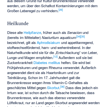
aus diesem Grund nur Kultur-Brunnenkresse verwendet
werden, um über den Schafkot Kontaminierungen mit dem
[
26
]
Großen Leberegel zu verhindern.
Heilkunde
Diese alte
Heilpflanze
, früher auch als
Senacion
und
[
34
]
[
35
]
(bereits im Mittelalter)
Nasturtium aquaticum
bezeichnet, gilt als
Aphrodisiakum
und appetitanregend,
stoffwechselfördernd, harn- und wehentreibend. In der
Naturheilkunde wird sie für die „Entschlackung“ von Leber,
[
12
]
Lunge und Magen empfohlen.
Außerdem soll sie bei
Zuckerkrankheit
Diabetes mellitus
helfen. Sie wird bei
Frühjahrskuren und gegen Rheuma verwendet. Äußerlich
angewendet dient sie als Haartonikum und zur
Teintklärung. Schon im 17. Jahrhundert galt die
Brunnenkresse wegen ihres Vitamin-C-Gehaltes als
[
36
]
geschätztes Mittel gegen
Skorbut
.
Dass dies jedoch ein
Irrtum war, ist schon durch die Tatsache bewiesen, dass
Brunnenkresse, wie auch das ebenso verwendete
Löffelkraut, nur an Land gegen Skorbut angewendet werden