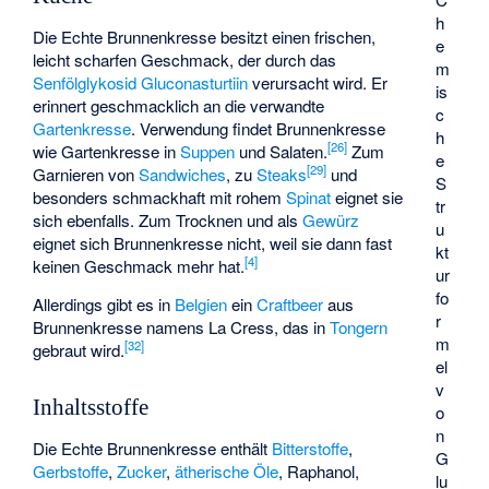
h
Die Echte Brunnenkresse besitzt einen frischen,
e
leicht scharfen Geschmack, der durch das
m
Senfölglykosid
Gluconasturtiin
verursacht wird. Er
is
erinnert geschmacklich an die verwandte
c
Gartenkresse
. Verwendung findet Brunnenkresse
h
[
26
]
wie Gartenkresse in
Suppen
und Salaten.
Zum
e
[
29
]
Garnieren von
Sandwiches
, zu
Steaks
und
S
besonders schmackhaft mit rohem
Spinat
eignet sie
tr
sich ebenfalls. Zum Trocknen und als
Gewürz
u
eignet sich Brunnenkresse nicht, weil sie dann fast
kt
[
4
]
keinen Geschmack mehr hat.
ur
fo
Allerdings gibt es in
Belgien
ein
Craftbeer
aus
r
Brunnenkresse namens La Cress, das in
Tongern
m
[
32
]
gebraut wird.
el
v
Inhaltsstoffe
o
n
Die Echte Brunnenkresse enthält
Bitterstoffe
,
G
Gerbstoffe
,
Zucker
,
ätherische Öle
,
Raphanol
,
lu