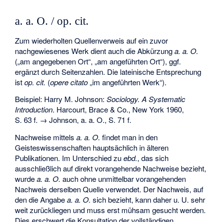
a. a. O. / op. cit.
Zum wiederholten Quellenverweis auf ein zuvor
nachgewiesenes Werk dient auch die Abkürzung
a. a. O.
(„am angegebenen Ort“, „am angeführten Ort“), ggf.
ergänzt durch Seitenzahlen. Die lateinische Entsprechung
ist
op. cit.
(
opere citato
„im angeführten Werk“).
Beispiel: Harry M. Johnson:
Sociology. A Systematic
Introduction
. Harcourt, Brace & Co., New York 1960,
S. 63 f. → Johnson, a. a. O., S. 71 f.
Nachweise mittels
a. a. O.
findet man in den
Geisteswissenschaften hauptsächlich in älteren
Publikationen. Im Unterschied zu
ebd.
, das sich
ausschließlich auf direkt vorangehende Nachweise bezieht,
wurde
a. a. O.
auch ohne unmittelbar vorangehenden
Nachweis derselben Quelle verwendet. Der Nachweis, auf
den die Angabe
a. a. O.
sich bezieht, kann daher u. U. sehr
weit zurückliegen und muss erst mühsam gesucht werden.
Dies erschwert die Konsultation der vollständigen