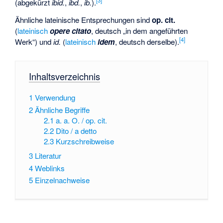
[
3
]
(abgekürzt
ibid.
,
ibd.
,
ib.
).
Ähnliche lateinische Entsprechungen sind
op. cit.
(
lateinisch
opere citato
, deutsch „in dem angeführten
[
4
]
Werk“) und
id.
(
lateinisch
idem
, deutsch derselbe).
Inhaltsverzeichnis
1
Verwendung
2
Ähnliche Begriffe
2.1
a. a. O. / op. cit.
2.2
Dito / a detto
2.3
Kurzschreibweise
3
Literatur
4
Weblinks
5
Einzelnachweise