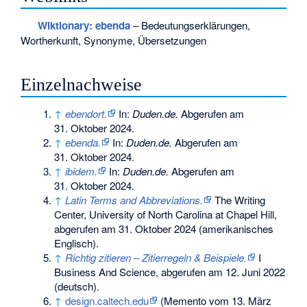
Wiktionary: ebenda
– Bedeutungserklärungen,
Wortherkunft, Synonyme, Übersetzungen
Einzelnachweise
↑
ebendort.
In:
Duden.de.
Abgerufen am
31. Oktober 2024
.
↑
ebenda.
In:
Duden.de.
Abgerufen am
31. Oktober 2024
.
↑
ibidem.
In:
Duden.de.
Abgerufen am
31. Oktober 2024
.
↑
Latin Terms and Abbreviations.
The Writing
Center, University of North Carolina at Chapel Hill,
abgerufen am 31. Oktober 2024
(amerikanisches
Englisch).
↑
Richtig zitieren – Zitierregeln & Beispiele.
I
Business And Science,
abgerufen am 12. Juni 2022
(deutsch).
↑
design.caltech.edu
(
Memento
vom 13. März