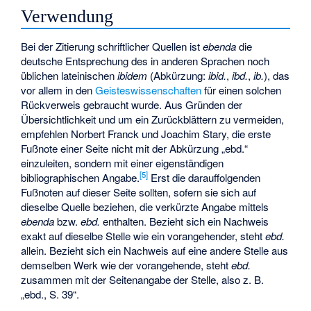
Verwendung
Bei der Zitierung schriftlicher Quellen ist
ebenda
die
deutsche Entsprechung des in anderen Sprachen noch
üblichen lateinischen
ibidem
(Abkürzung:
ibid.
,
ibd.
,
ib.
), das
vor allem in den
Geisteswissenschaften
für einen solchen
Rückverweis gebraucht wurde. Aus Gründen der
Übersichtlichkeit und um ein Zurückblättern zu vermeiden,
empfehlen Norbert Franck und Joachim Stary, die erste
Fußnote einer Seite nicht mit der Abkürzung „ebd.“
einzuleiten, sondern mit einer eigenständigen
[
5
]
bibliographischen Angabe.
Erst die darauffolgenden
Fußnoten auf dieser Seite sollten, sofern sie sich auf
dieselbe Quelle beziehen, die verkürzte Angabe mittels
ebenda
bzw.
ebd.
enthalten. Bezieht sich ein Nachweis
exakt auf dieselbe Stelle wie ein vorangehender, steht
ebd.
allein. Bezieht sich ein Nachweis auf eine andere Stelle aus
demselben Werk wie der vorangehende, steht
ebd.
zusammen mit der Seitenangabe der Stelle, also z. B.
„ebd., S. 39“.