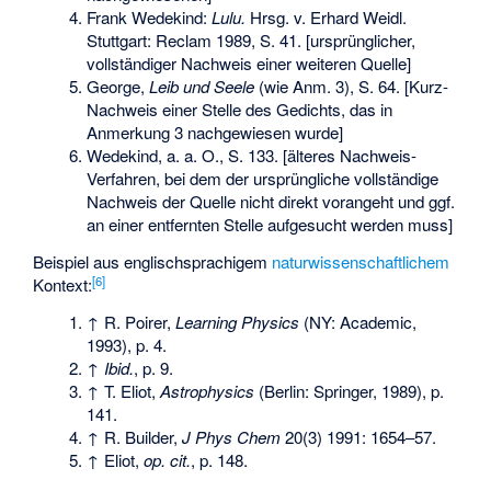
Frank Wedekind:
Lulu.
Hrsg. v. Erhard Weidl.
Stuttgart: Reclam 1989, S. 41. [ursprünglicher,
vollständiger Nachweis einer weiteren Quelle]
George,
Leib und Seele
(wie Anm. 3), S. 64. [Kurz-
Nachweis einer Stelle des Gedichts, das in
Anmerkung 3 nachgewiesen wurde]
Wedekind, a. a. O., S. 133. [älteres Nachweis-
Verfahren, bei dem der ursprüngliche vollständige
Nachweis der Quelle nicht direkt vorangeht und ggf.
an einer entfernten Stelle aufgesucht werden muss]
Beispiel aus englischsprachigem
naturwissenschaftlichem
[
6
]
Kontext:
↑ R. Poirer,
Learning Physics
(NY: Academic,
1993), p. 4.
↑
Ibid.
, p. 9.
↑ T. Eliot,
Astrophysics
(Berlin: Springer, 1989), p.
141.
↑ R. Builder,
J Phys Chem
20(3) 1991: 1654–57.
↑ Eliot,
op. cit.
, p. 148.