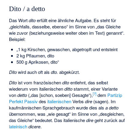
Dito / a detto
Das Wort
dito
erfüllt eine ähnliche Aufgabe. Es steht für
„gleichfalls, dasselbe, ebenso“ im Sinne von „das Gleiche
wie zuvor (beziehungsweise weiter oben im Text) genannt“.
Beispiel:
„1 kg Kirschen, gewaschen, abgetropft und entsteint
2 kg Pflaumen, dito
500 g Aprikosen, dito“
Dito
wird auch oft als
dto.
abgekürzt.
Dito
ist vom französischen
dito
entlehnt, das selbst
wiederum vom italienischen
ditto
stammt, einer Variante
[
7
]
von
detto
(„das [schon, soeben] Gesagte“),
dem
Partizip
Perfekt Passiv
des
italienischen
Verbs
dire
(sagen). Im
kaufmännischen Sprachgebrauch wurde dies als
a detto
übernommen, was „wie gesagt“ im Sinne von „desgleichen,
das Gleiche“ bedeutet. Das italienische
dire
geht zurück auf
lateinisch
dicere
.