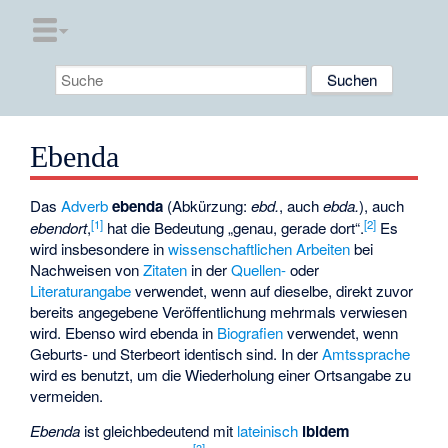
Ebenda
Das
Adverb
ebenda
(Abkürzung:
ebd.
, auch
ebda.
), auch
[
1
]
[
2
]
ebendort
,
hat die Bedeutung „genau, gerade dort“.
Es
wird insbesondere in
wissenschaftlichen Arbeiten
bei
Nachweisen von
Zitaten
in der
Quellen-
oder
Literaturangabe
verwendet, wenn auf dieselbe, direkt zuvor
bereits angegebene Veröffentlichung mehrmals verwiesen
wird. Ebenso wird ebenda in
Biografien
verwendet, wenn
Geburts- und Sterbeort identisch sind. In der
Amtssprache
wird es benutzt, um die Wiederholung einer Ortsangabe zu
vermeiden.
Ebenda
ist gleichbedeutend mit
lateinisch
ibidem