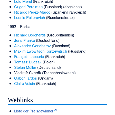
Loïc Merel
(Frankreich)
Grigori Perelman
(Russland) (abgelehnt)
Ricardo Pérez-Marco
(Spanien/Frankreich)
Leonid Polterovich
(Russland/Israel)
1992 – Paris:
Richard Borcherds
(Großbritannien)
Jens Franke
(Deutschland)
Alexander Goncharov
(Russland)
Maxim Lwowitsch Konzewitsch
(Russland)
François Labourie
(Frankreich)
Tomasz Łuczak
(Polen)
Stefan Müller
(Deutschland)
Vladimír Šverák
(Tschechoslowakei)
Gábor Tardos
(Ungarn)
Claire Voisin
(Frankreich)
Weblinks
Liste der Preisgewinner