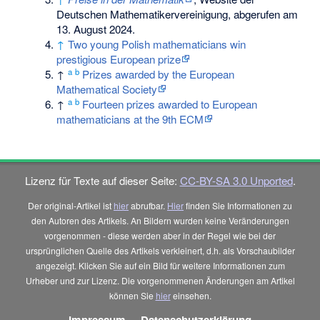
Deutschen Mathematikervereinigung
, abgerufen am
13. August 2024.
↑
Two young Polish mathematicians win
prestigious European prize
a
b
↑
Prizes awarded by the European
Mathematical Society
a
b
↑
Fourteen prizes awarded to European
mathematicians at the 9th ECM
Lizenz für Texte auf dieser Seite:
CC-BY-SA 3.0 Unported
.
Der original-Artikel ist
hier
abrufbar.
Hier
finden Sie Informationen zu
den Autoren des Artikels. An Bildern wurden keine Veränderungen
vorgenommen - diese werden aber in der Regel wie bei der
ursprünglichen Quelle des Artikels verkleinert, d.h. als Vorschaubilder
angezeigt. Klicken Sie auf ein Bild für weitere Informationen zum
Urheber und zur Lizenz. Die vorgenommenen Änderungen am Artikel
können Sie
hier
einsehen.
Impressum
-
Datenschutzerklärung