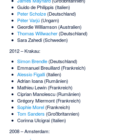
James Maynard
(Großbritannien)
Guido de Philippis
(Italien)
Peter Scholze
(Deutschland)
Péter Varjú
(Ungarn)
Geordie Williamson
(Australien)
Thomas Willwacher
(Deutschland)
Sara Zahedi
(Schweden)
2012 – Krakau:
Simon Brendle
(Deutschland)
Emmanuel Breuillard
(Frankreich)
Alessio Figalli
(Italien)
Adrian Ioana
(Rumänien)
Mathieu Lewin
(Frankreich)
Ciprian Manolescu
(Rumänien)
Grégory Miermont
(Frankreich)
Sophie Morel
(Frankreich)
Tom Sanders
(Großbritannien)
Corinna Ulcigrai
(Italien)
2008 – Amsterdam: