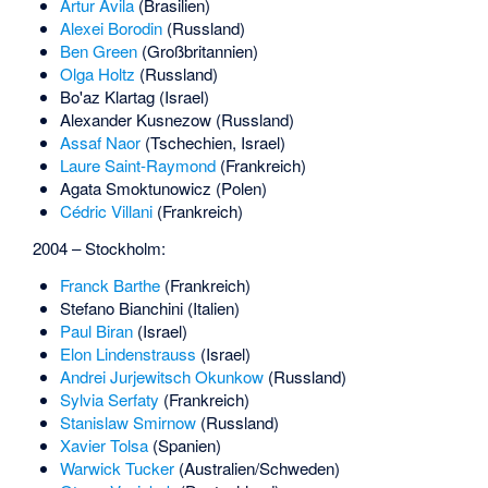
Artur Ávila
(Brasilien)
Alexei Borodin
(Russland)
Ben Green
(Großbritannien)
Olga Holtz
(Russland)
Bo'az Klartag
(Israel)
Alexander Kusnezow
(Russland)
Assaf Naor
(Tschechien, Israel)
Laure Saint-Raymond
(Frankreich)
Agata Smoktunowicz
(Polen)
Cédric Villani
(Frankreich)
2004 – Stockholm:
Franck Barthe
(Frankreich)
Stefano Bianchini
(Italien)
Paul Biran
(Israel)
Elon Lindenstrauss
(Israel)
Andrei Jurjewitsch Okunkow
(Russland)
Sylvia Serfaty
(Frankreich)
Stanislaw Smirnow
(Russland)
Xavier Tolsa
(Spanien)
Warwick Tucker
(Australien/Schweden)