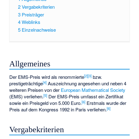
2
Vergabekriterien
3
Preisträger
4
Weblinks
5
Einzelnachweise
Allgemeines
[
2
]
[
3
]
Der EMS-Preis wird als renommierte
bzw.
[
4
]
prestigeträchtige
Auszeichnung angesehen und neben 4
weiteren Preisen von der
European Mathematical Society
[
5
]
(EMS) verliehen.
Der EMS-Preis umfasst ein Zertifikat
[
6
]
sowie ein Preisgeld von 5.000 Euro.
Erstmals wurde der
[
6
]
Preis auf dem Kongress 1992 in Paris verliehen.
Vergabekriterien