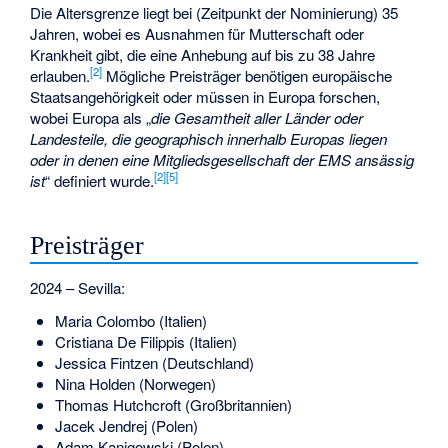
Die Altersgrenze liegt bei (Zeitpunkt der Nominierung) 35
Jahren, wobei es Ausnahmen für Mutterschaft oder
Krankheit gibt, die eine Anhebung auf bis zu 38 Jahre
[
2
]
erlauben.
Mögliche Preisträger benötigen europäische
Staatsangehörigkeit oder müssen in Europa forschen,
wobei Europa als „
die Gesamtheit aller Länder oder
Landesteile, die geographisch innerhalb Europas liegen
oder in denen eine Mitgliedsgesellschaft der EMS ansässig
[
2
]
[
5
]
ist
“ definiert wurde.
Preisträger
2024 – Sevilla:
Maria Colombo
(Italien)
Cristiana De Filippis
(Italien)
Jessica Fintzen
(Deutschland)
Nina Holden
(Norwegen)
Thomas Hutchcroft
(Großbritannien)
Jacek Jendrej
(Polen)
Adam Kanigowski
(Polen)