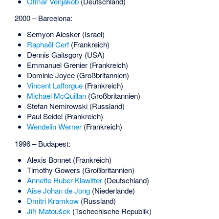
Otmar Venjakob
(Deutschland)
2000 – Barcelona:
Semyon Alesker
(Israel)
Raphaël Cerf
(Frankreich)
Dennis Gaitsgory
(USA)
Emmanuel Grenier
(Frankreich)
Dominic Joyce
(Großbritannien)
Vincent Lafforgue
(Frankreich)
Michael McQuillan
(Großbritannien)
Stefan Nemirowski
(Russland)
Paul Seidel
(Frankreich)
Wendelin Werner
(Frankreich)
1996 – Budapest:
Alexis Bonnet
(Frankreich)
Timothy Gowers
(Großbritannien)
Annette Huber-Klawitter
(Deutschland)
Aise Johan de Jong
(Niederlande)
Dmitri Kramkow
(Russland)
Jiří Matoušek
(Tschechische Republik)