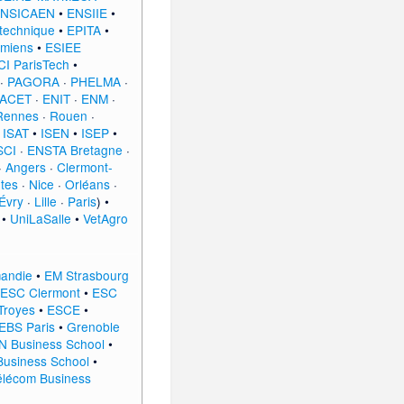
NSICAEN
•
ENSIIE
•
ytechnique
•
EPITA
•
miens
•
ESIEE
I ParisTech
•
·
PAGORA
·
PHELMA
·
IACET
·
ENIT
·
ENM
·
Rennes
·
Rouen
·
•
ISAT
•
ISEN
•
ISEP
•
SCI
·
ENSTA Bretagne
·
·
Angers
·
Clermont-
tes
·
Nice
·
Orléans
·
Évry
·
Lille
·
Paris
) •
•
UniLaSalle
•
VetAgro
andie
•
EM Strasbourg
ESC Clermont
•
ESC
Troyes
•
ESCE
•
EBS Paris
•
Grenoble
N Business School
•
usiness School
•
Télécom Business