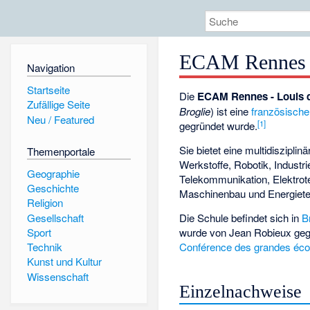
ECAM Rennes -
Navigation
Startseite
Die
ECAM Rennes - Louis d
Zufällige Seite
Broglie
) ist eine
französische
Neu / Featured
[1]
gegründet wurde.
Sie bietet eine multidiszipli
Themenportale
Werkstoffe, Robotik, Industr
Geographie
Telekommunikation, Elektrot
Geschichte
Maschinenbau und Energiete
Religion
Gesellschaft
Die Schule befindet sich in
B
wurde von
Jean Robieux
gegr
Sport
Conférence des grandes éco
Technik
Kunst und Kultur
Wissenschaft
Einzelnachweise