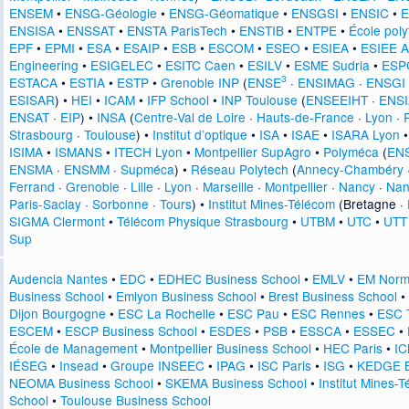
ENSEM
•
ENSG-Géologie
•
ENSG-Géomatique
•
ENSGSI
•
ENSIC
•
E
ENSISA
•
ENSSAT
•
ENSTA ParisTech
•
ENSTIB
•
ENTPE
•
École pol
EPF
•
EPMI
•
ESA
•
ESAIP
•
ESB
•
ESCOM
•
ESEO
•
ESIEA
•
ESIEE A
Engineering
•
ESIGELEC
•
ESITC Caen
•
ESILV
•
ESME Sudria
•
ESPC
3
ESTACA
•
ESTIA
•
ESTP
•
Grenoble INP
(
ENSE
·
ENSIMAG
·
ENSGI
ESISAR
) •
HEI
•
ICAM
•
IFP School
•
INP Toulouse
(
ENSEEIHT
·
ENS
ENSAT
·
EIP
) •
INSA
(
Centre-Val de Loire
·
Hauts-de-France
·
Lyon
·
Strasbourg
·
Toulouse
) •
Institut d’optique
•
ISA
•
ISAE
•
ISARA Lyon
ISIMA
•
ISMANS
•
ITECH Lyon
•
Montpellier SupAgro
•
Polyméca
(
EN
ENSMA
·
ENSMM
·
Supméca
) •
Réseau Polytech
(
Annecy-Chambéry
Ferrand
·
Grenoble
·
Lille
·
Lyon
·
Marseille
·
Montpellier
·
Nancy
·
Nan
Paris-Saclay
·
Sorbonne
·
Tours
) •
Institut Mines-Télécom
(
Bretagne
·
SIGMA Clermont
•
Télécom Physique Strasbourg
•
UTBM
•
UTC
•
UTT
Sup
Audencia Nantes
•
EDC
•
EDHEC Business School
•
EMLV
•
EM Norm
Business School
•
Emlyon Business School
•
Brest Business School
•
Dijon Bourgogne
•
ESC La Rochelle
•
ESC Pau
•
ESC Rennes
•
ESC 
ESCEM
•
ESCP Business School
•
ESDES
•
PSB
•
ESSCA
•
ESSEC
•
École de Management
•
Montpellier Business School
•
HEC Paris
•
IC
IÉSEG
•
Insead
•
Groupe INSEEC
•
IPAG
•
ISC Paris
•
ISG
•
KEDGE B
NEOMA Business School
•
SKEMA Business School
•
Institut Mines-
School
•
Toulouse Business School