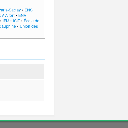
aris-Saclay
•
ENS
V Alfort
•
ENV
•
IFM
•
ISIT
•
École de
-Dauphine
•
Union des