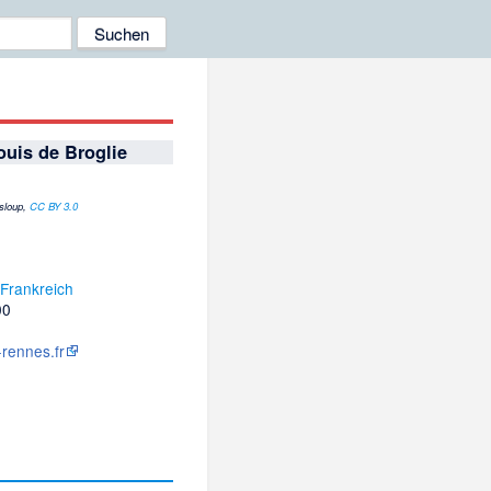
uis de Broglie
isloup,
CC BY 3.0
,
Frankreich
00
rennes.fr