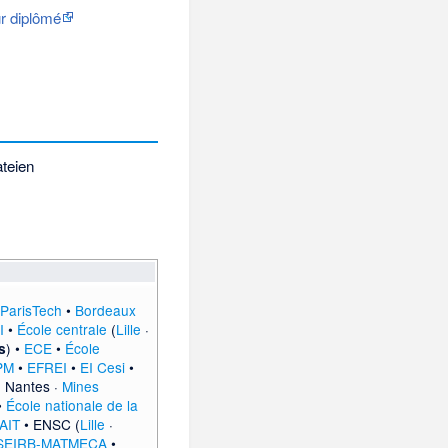
ur diplômé
teien
 ParisTech
•
Bordeaux
I
•
École centrale
(
Lille
·
) •
ECE
•
École
s
PM
•
EFREI
•
EI Cesi
•
·
Nantes
·
Mines
•
École nationale de la
AIT
• ENSC (
Lille
·
SEIRB-MATMECA
•