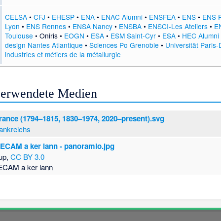
CELSA
•
CFJ
•
EHESP
•
ENA
•
ENAC Alumni
•
ENSFEA
•
ENS
•
ENS P
Lyon
•
ENS Rennes
•
ENSA Nancy
•
ENSBA
•
ENSCI-Les Ateliers
•
EN
Toulouse
•
Oniris
•
EOGN
•
ESA
•
ESM Saint-Cyr
•
ESA
•
HEC Alumni
design Nantes Atlantique
•
Sciences Po Grenoble
•
Universität Paris
industries et métiers de la métallurgie
 verwendete Medien
France (1794–1815, 1830–1974, 2020–present).svg
ankreichs
' ECAM a ker lann - panoramio.jpg
oup,
CC BY 3.0
 ECAM a ker lann