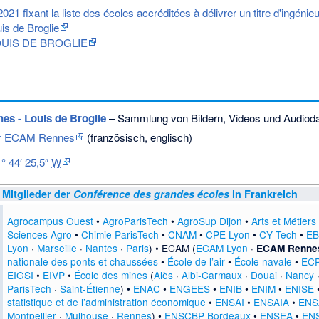
2021 fixant la liste des écoles accréditées à délivrer un titre d'ingénie
s de Broglie
UIS DE BROGLIE
s - Louis de Broglie
– Sammlung von Bildern, Videos und Audioda
 der ECAM Rennes
(französisch, englisch)
1° 44′ 25,5″
W
Mitglieder der
Conférence des grandes écoles
in Frankreich
Agrocampus Ouest
•
AgroParisTech
•
AgroSup Dijon
•
Arts et Métiers
Sciences Agro
•
Chimie ParisTech
•
CNAM
•
CPE Lyon
•
CY Tech
•
EB
Lyon
·
Marseille
·
Nantes
·
Paris
) • ECAM (
ECAM Lyon
·
ECAM Renne
nationale des ponts et chaussées
•
École de l’air
•
École navale
•
EC
EIGSI
•
EIVP
•
École des mines
(
Alès
·
Albi-Carmaux
·
Douai
·
Nancy
ParisTech
·
Saint-Étienne
) •
ENAC
•
ENGEES
•
ENIB
•
ENIM
•
ENISE
statistique et de l’administration économique
•
ENSAI
•
ENSAIA
•
ENS
Montpellier
·
Mulhouse
·
Rennes
) •
ENSCBP Bordeaux
•
ENSEA
•
EN