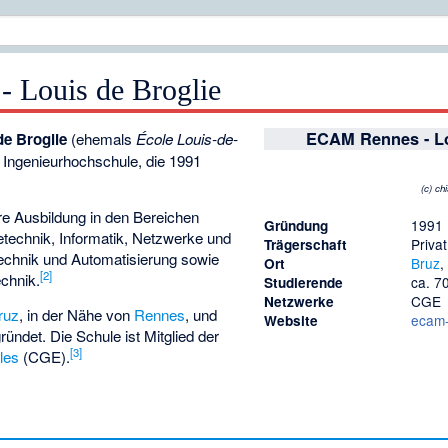
 Louis de Broglie
ECAM Rennes - Lo
e Broglie
(ehemals
École Louis-de-
Ingenieurhochschule, die 1991
(c) ch
näre Ausbildung in den Bereichen
1991
Gründung
ietechnik, Informatik, Netzwerke und
Privat
Trägerschaft
echnik und Automatisierung sowie
Bruz
Ort
[2]
chnik.
ca. 7
Studierende
CGE
Netzwerke
ruz
, in der Nähe von
Rennes
, und
ecam-
Website
ündet. Die Schule ist Mitglied der
[3]
les
(CGE).