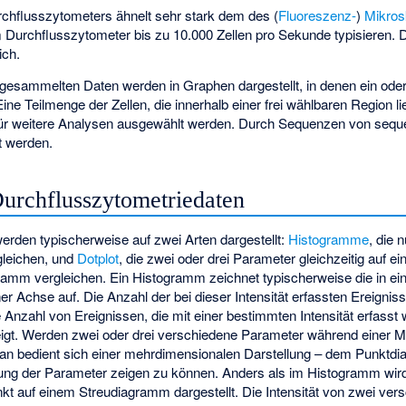
rchflusszytometers ähnelt sehr stark dem des (
Fluoreszenz-
)
Mikro
urchflusszytometer bis zu 10.000 Zellen pro Sekunde typisieren. Di
ich.
gesammelten Daten werden in Graphen dargestellt, in denen ein ode
ine Teilmenge der Zellen, die innerhalb einer frei wählbaren Region li
für weitere Analysen ausgewählt werden. Durch Sequenzen von seque
t werden.
Durchflusszytometriedaten
erden typischerweise auf zwei Arten dargestellt:
Histogramme
, die 
leichen, und
Dotplot
, die zwei oder drei Parameter gleichzeitig auf e
ramm vergleichen. Ein Histogramm zeichnet typischerweise die in ei
ner Achse auf. Die Anzahl der bei dieser Intensität erfassten Ereignisse
Anzahl von Ereignissen, die mit einer bestimmten Intensität erfasst 
t. Werden zwei oder drei verschiedene Parameter während einer Me
an bedient sich einer mehrdimensionalen Darstellung – dem Punktdi
ilung der Parameter zeigen zu können. Anders als im Histogramm wird
unkt auf einem Streudiagramm dargestellt. Die Intensität von zwei ve