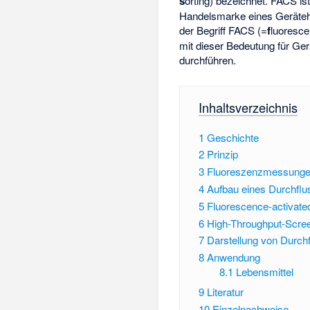
s
orting) bezeichnet. FACS is
Handelsmarke eines Geräteh
der Begriff FACS (=
f
luoresc
mit dieser Bedeutung für Ger
durchführen.
Inhaltsverzeichnis
1
Geschichte
2
Prinzip
3
Fluoreszenzmessung
4
Aufbau eines Durchfl
5
Fluorescence-activated
6
High-Throughput-Scre
7
Darstellung von Durch
8
Anwendung
8.1
Lebensmittel
9
Literatur
10
Einzelnachweise