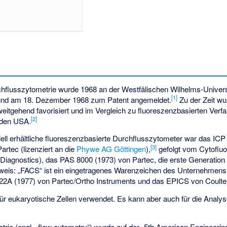
chflusszytometrie wurde 1968 an der
Westfälischen Wilhelms-Univers
[
1
]
und am 18. Dezember 1968 zum Patent angemeldet.
Zu der Zeit w
tgehend favorisiert und im Vergleich zu fluoreszenzbasierten Verfa
[
2
]
 den USA.
ell erhältliche fluoreszenzbasierte Durchflusszytometer war das IC
[
3
]
artec (lizenziert an die
Phywe AG Göttingen
),
gefolgt vom Cytofluo
Diagnostics), das PAS 8000 (1973) von Partec, die erste Generati
weis: „FACS“ ist ein eingetragenes Warenzeichen des Unternehmens
22A (1977) von Partec/Ortho Instruments und das EPICS von
Coulte
für
eukaryotische
Zellen verwendet. Es kann aber auch für die Analys
trie (engl. „flow cytometry“) wurde auf der „5th American Engineeri