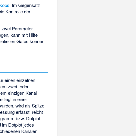
skops
. Im Gegensatz
e Kontrolle der
r zwei Parameter
egen, kann mit Hilfe
ntiellen Gates können
nur einen einzelnen
inem zwei- oder
nem einzigen Kanal
 liegt in einer
wurden, wird als Spitze
ssung erfasst, reicht
agramm bzw. Dotplot –
 im Dotplot jedes
rschiedenen Kanälen