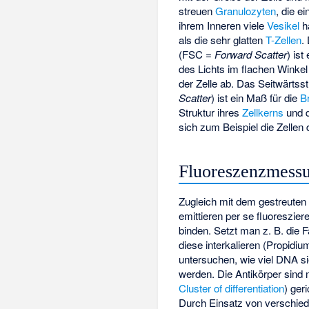
streuen
Granulozyten
, die e
ihrem Inneren viele
Vesikel
ha
als die sehr glatten
T-Zellen
.
(FSC =
Forward Scatter
) ist
des Lichts im flachen Winke
der Zelle ab. Das Seitwärtss
Scatter
) ist ein Maß für die
B
Struktur ihres
Zellkerns
und d
sich zum Beispiel die Zellen
Fluoreszenzmess
Zugleich mit dem gestreute
emittieren per se fluoreszie
binden. Setzt man z. B. die 
diese interkalieren (Propidiu
untersuchen, wie viel DNA si
werden. Die Antikörper sind 
Cluster of differentiation
) ger
Durch Einsatz von verschiede