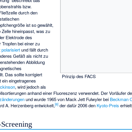
rung“ beschreibt das
obenstrahls bzw.
ließzelle durch den
ostatischen
pfchengröße ist so gewählt,
 Zelle hineinpasst, was zu
der Elektrode des
 Tropfen bei einer zu
t
polarisiert
und fällt durch
nderes Gefäß als nicht zu
ebenstehenden Abbildung
agnetisches
. Das sollte korrigiert
Prinzip des FACS
t ein
eingetragenes
ickinson
, wird jedoch als
 Zellsortierungen anhand einer Fluoreszenz verwendet. Der Vorläufer d
zänderungen
und wurde 1965 von
Mack Jett Fulwyler
bei
Beckman C
[
6
]
rd A. Herzenberg
entwickelt,
der dafür 2006 den
Kyoto-Preis
erhielt
-Screening