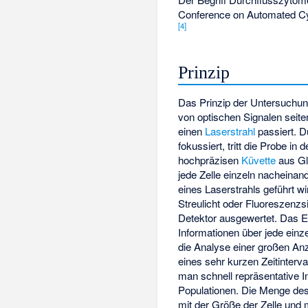
Conference on Automated Cyto
[
4
]
Prinzip
Das Prinzip der Untersuchun
von optischen Signalen seite
einen
Laserstrahl
passiert. D
fokussiert, tritt die Probe in
hochpräzisen
Küvette
aus Gl
jede Zelle einzeln nacheina
eines Laserstrahls geführt w
Streulicht oder Fluoreszenzs
Detektor ausgewertet. Das Er
Informationen über jede
einze
die Analyse einer großen Anz
eines sehr kurzen Zeitinterva
man schnell repräsentative I
Populationen. Die Menge des 
mit der Größe der Zelle und m