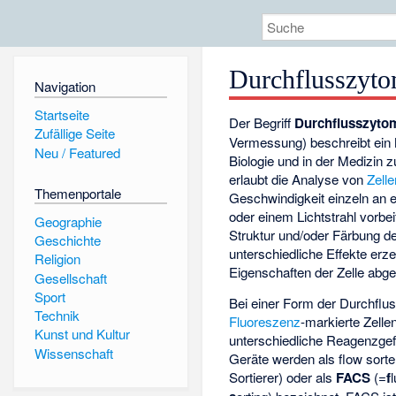
Durchflusszyto
Navigation
Startseite
Der Begriff
Durchflusszytom
Zufällige Seite
Vermessung) beschreibt ein 
Neu / Featured
Biologie und in der Medizin
erlaubt die Analyse von
Zelle
Themenportale
Geschwindigkeit einzeln an 
oder einem Lichtstrahl vorbe
Geographie
Struktur und/oder Färbung d
Geschichte
unterschiedliche Effekte erz
Religion
Eigenschaften der Zelle abge
Gesellschaft
Sport
Bei einer Form der Durchflu
Technik
Fluoreszenz
-markierte Zelle
Kunst und Kultur
unterschiedliche Reagenzgef
Wissenschaft
Geräte werden als flow sorte
Sortierer) oder als
FACS
(=
f