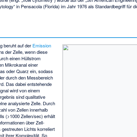
logy“ in Pensacola (Florida) im Jahr 1976 als Standardbegriff für d
g beruht auf der
Emission
ns der Zelle, wenn diese
urch einen Hüllstrom
 den Mikrokanal einer
as oder Quarz ein, sodass
nder durch den Messbereich
ird. Das dabei entstehende
ignal wird von einem
gebnis sind qualitative
lne analysierte Zelle
. Durch
ahl von Zellen innerhalb
lls (>1000 Zellen/sec) erhält
nformationen über Zell-
gestreuten Lichts korreliert
it ihrer Komplexität. So