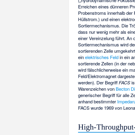
(„hydrodynamische Fokussie
Erreichen eines dünneren Pr
Probenstroms innerhalb der F
Hüllstrom.) und einen elektr
Sortiermechanismus. Die Trö
dass nur wenig mehr als eine
einer Vereinzelung führt. An 
Sortiermechanismus wird der
sortierenden Zelle umgekehr
ein
elektrisches Feld
in ein a
sortierende Zellen (in der n
wird fälschlicherweise ein m
Feld/Elektromagnet dargestellt
werden). Der Begriff
FACS
is
Warenzeichen
von
Becton D
generischer Begriff für alle
anhand bestimmter
Impedan
FACS wurde 1969 von
Leona
High-Throughput