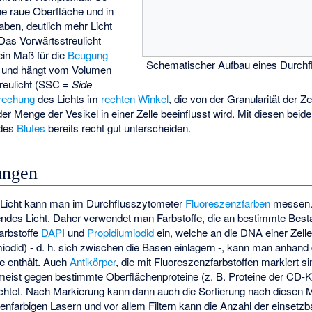
ine raue Oberfläche und in
ben, deutlich mehr Licht
 Das Vorwärtsstreulicht
 ein Maß für die
Beugung
Schematischer Aufbau eines Durchf
l und hängt vom Volumen
treulicht (SSC =
Side
rechung
des Lichts im
rechten Winkel
, die von der Granularität der Z
er Menge der Vesikel in einer Zelle beeinflusst wird. Mit diesen bei
 des
Blutes
bereits recht gut unterscheiden.
ungen
n Licht kann man im Durchflusszytometer
Fluoreszenzfarben
messen. 
rendes Licht. Daher verwendet man Farbstoffe, die an bestimmte Besta
Farbstoffe
DAPI
und
Propidiumiodid
ein, welche an die DNA einer Zelle
miodid) - d. h. sich zwischen die Basen einlagern -, kann man anhand d
e enthält. Auch
Antikörper
, die mit Fluoreszenzfarbstoffen markiert 
meist gegen bestimmte Oberflächenproteine (z. B. Proteine der CD-K
ichtet. Nach Markierung kann dann auch die Sortierung nach diesen 
nfarbigen Lasern und vor allem Filtern kann die Anzahl der einsetzb