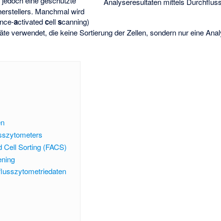
t jedoch eine geschützte
Analyseresultaten mittels Durchflus
erstellers. Manchmal wird
ence-
a
ctivated
c
ell
s
canning)
äte verwendet, die keine Sortierung der Zellen, sondern nur eine Ana
en
usszytometers
 Cell Sorting
(FACS)
ening
flusszytometriedaten