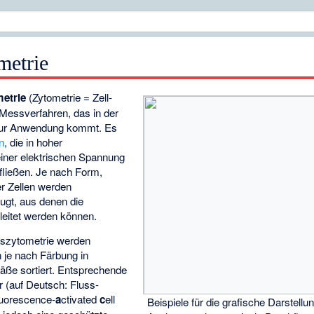
metrie
etrie
(Zytometrie = Zell-
Messverfahren, das in der
 zur Anwendung kommt. Es
n
, die in hoher
einer elektrischen Spannung
ifließen. Je nach Form,
er Zellen werden
eugt, aus denen die
leitet werden können.
sszytometrie werden
n je nach Färbung in
äße sortiert. Entsprechende
r (auf Deutsch: Fluss-
luorescence-
a
ctivated
c
ell
Beispiele für die grafische Darstellu