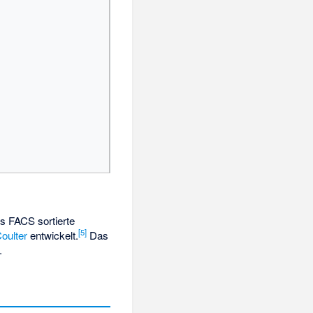
es FACS sortierte
[
5
]
oulter
entwickelt.
Das
.