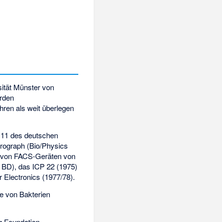
ität Münster
von
urden
hren als weit überlegen
P 11 des deutschen
rograph (Bio/Physics
on von FACS-Geräten von
 BD), das ICP 22 (1975)
r Electronics
(1977/78).
e von Bakterien
ng Foundation