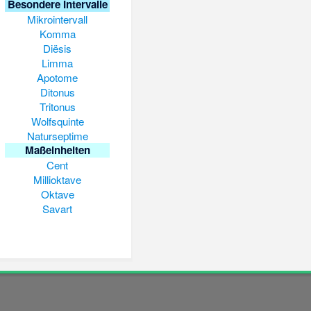
Besondere Intervalle
Mikrointervall
Komma
Diësis
Limma
Apotome
Ditonus
Tritonus
Wolfsquinte
Naturseptime
Maßeinheiten
Cent
Millioktave
Oktave
Savart