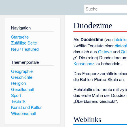
Duodezime
Navigation
Startseite
Als
Duodezime
(von
lateini
Zufällige Seite
zwölfte Tonstufe einer
diaton
Neu / Featured
das sich aus
Oktave
und
Qui
g′
. Die (reine) Duodezime umf
Themenportale
Konsonanz
zu behandeln.
Geographie
Das Frequenzverhältnis einer
Geschichte
die
Bohlen-Pierce-Skala
an.
Religion
Gesellschaft
Rohrblattinstrumente mit zyl
das erste Mal in der Duodezi
Sport
„Überblasend Gedackt“.
Technik
Kunst und Kultur
Wissenschaft
Weblinks