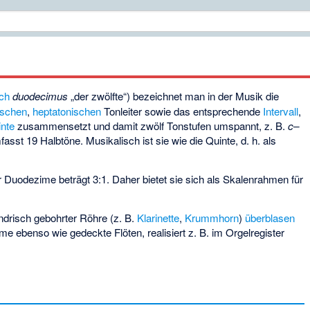
sch
duodecimus
„der zwölfte“) bezeichnet man in der Musik die
ischen
,
heptatonischen
Tonleiter sowie das entsprechende
Intervall
,
nte
zusammensetzt und damit zwölf Tonstufen umspannt, z. B.
c–
asst 19 Halbtöne. Musikalisch ist sie wie die Quinte, d. h. als
 Duodezime beträgt 3:1. Daher bietet sie sich als Skalenrahmen für
indrisch gebohrter Röhre (z. B.
Klarinette
,
Krummhorn
)
überblasen
me ebenso wie gedeckte Flöten, realisiert z. B. im Orgelregister