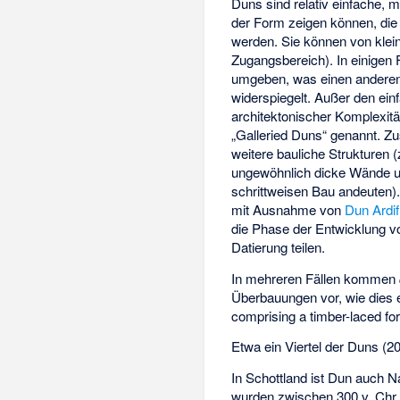
Duns sind relativ einfache, m
der Form zeigen können, die
werden. Sie können von klei
Zugangsbereich). In einigen
umgeben, was einen anderen 
widerspiegelt. Außer den ein
architektonischer Komplexitä
„Galleried Duns“ genannt. Zu
weitere bauliche Strukturen (
ungewöhnlich dicke Wände un
schrittweisen Bau andeuten).
mit Ausnahme von
Dun Ardifu
die Phase der Entwicklung 
Datierung teilen.
In mehreren Fällen kommen
Überbauungen vor, wie dies 
comprising a timber-laced fort
Etwa ein Viertel der Duns (20
In Schottland ist Dun auch 
wurden zwischen 300 v. Chr. 