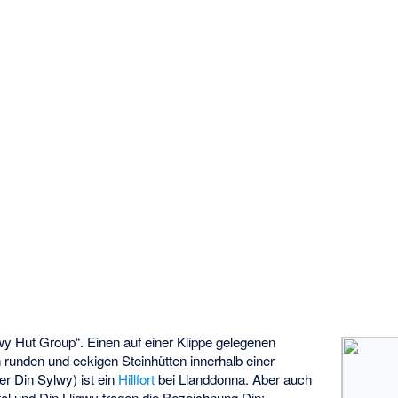
gwy Hut Group“. Einen auf einer Klippe gelegenen
runden und eckigen Steinhütten innerhalb einer
er Din Sylwy) ist ein
Hillfort
bei Llanddonna. Aber auch
ol
und
Din Lligwy
tragen die Bezeichnung Din;