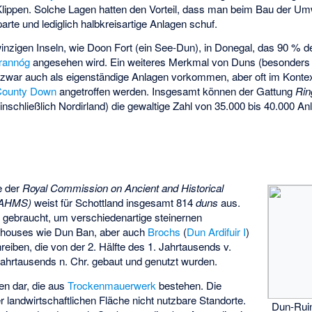
ippen. Solche Lagen hatten den Vorteil, dass man beim Bau der Um
arte und lediglich halbkreisartige Anlagen schuf.
inzigen Inseln, wie
Doon Fort
(ein See-Dun), in Donegal, das 90 % d
rannóg
angesehen wird. Ein weiteres Merkmal von Duns (besonders 
 zwar auch als eigenständige Anlagen vorkommen, aber oft im Konte
County Down
angetroffen werden. Insgesamt können der Gattung
Rin
einschließlich Nordirland) die gewaltige Zahl von 35.000 bis 40.000 A
e der
Royal Commission on Ancient and Historical
CAHMS)
weist für Schottland insgesamt 814
duns
aus.
nd gebraucht, um verschiedenartige steinernen
dhouses wie
Dun Ban
, aber auch
Brochs
(
Dun Ardifuir I
)
reiben, die von der 2. Hälfte des 1. Jahrtausends v.
. Jahrtausends n. Chr. gebaut und genutzt wurden.
uren dar, die aus
Trockenmauerwerk
bestehen. Die
 landwirtschaftlichen Fläche nicht nutzbare Standorte.
Dun-Ruin