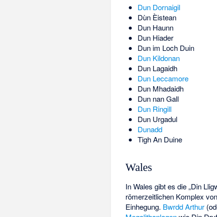
Dun Dornaigil
Dùn Èistean
Dun Haunn
Dun Hiader
Dun im Loch Duin
Dun Kildonan
Dun Lagaidh
Dun Leccamore
Dun Mhadaidh
Dun nan Gall
Dun Ringill
Dun Urgadul
Dunadd
Tigh An Duine
Wales
In Wales gibt es die „Din Lli
römerzeitlichen Komplex von 
Einhegung.
Bwrdd Arthur
(od
Megalithanlagen
wie
Din Dryf