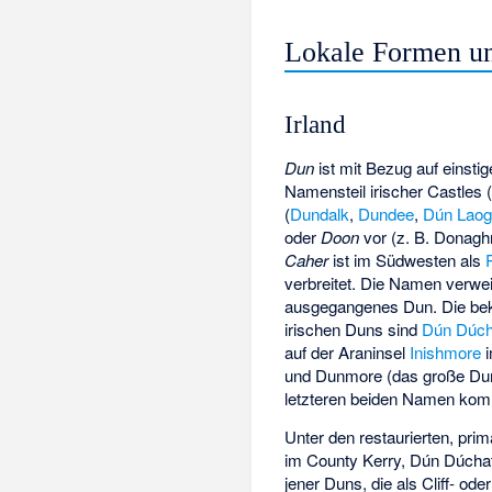
Lokale Formen un
Irland
Dun
ist mit Bezug auf einsti
Namensteil irischer Castles 
(
Dundalk
,
Dundee
,
Dún Laog
oder
Doon
vor (z. B. Donag
Caher
ist im Südwesten als
verbreitet. Die Namen verwei
ausgegangenes Dun. Die bek
irischen Duns sind
Dún Dúch
auf der
Araninsel
Inishmore
und Dunmore (das große Dun
letzteren beiden Namen kom
Unter den restaurierten, pri
im County Kerry, Dún Dúchat
jener Duns, die als Cliff- ode