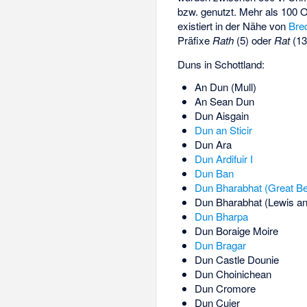
bzw. genutzt. Mehr als 100 O
existiert in der Nähe von
Bre
Präfixe
Rath
(5) oder
Rat
(13
Duns in Schottland:
An Dun (Mull)
An Sean Dun
Dun Aisgain
Dun an Sticir
Dun Ara
Dun Ardifuir I
Dun Ban
Dun Bharabhat (Great Be
Dun Bharabhat (Lewis an
Dun Bharpa
Dun Boraige Moire
Dun Bragar
Dun Castle Dounie
Dun Choinichean
Dun Cromore
Dun Cuier