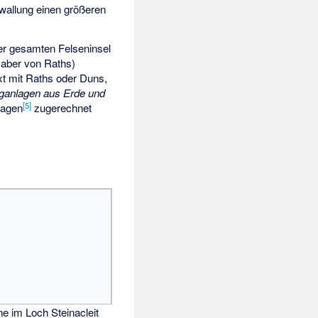
wallung einen größeren
er gesamten Felseninsel
aber von Raths)
xt mit Raths oder Duns,
ganlagen aus Erde und
[
5
]
nlagen
zugerechnet
e im Loch Steinacleit