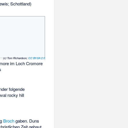
Lewis; Schottland)
(c) Tom Richardson,
CC BY-SA 2.0
more im Loch Cromore
s
ander folgende
val rocky hill
ng
Broch
gaben. Duns
hristlichen Zeit gebaut