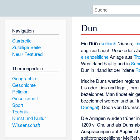
Dun
Navigation
Startseite
Ein
Dun
(
keltisch
*dūnon;
iri
Zufällige Seite
anglisiert auch
Doon
oder
Do
Neu / Featured
eisenzeitliche
Anlage aus
Tr
Westirland häufig und in
Scho
Themenportale
Dun in Irland ist der irdene
R
Geographie
Irische Duns werden regiona
Geschichte
Lis oder Lios und lage-, form
Religion
bezeichnet. Man findet einige
Gesellschaft
bezeichnet werden und auf In
Sport
Donegal
).
Doon von Drumsn
Technik
Die Anlagen wurden früher i
Kunst und Kultur
1200 v. Chr. und als Duns ab
Wissenschaft
Ausgrabungen auf
Aughinish
spätbronzezeitlicher Meißel