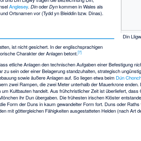
Insel
Anglesey
.
Din
oder
Dyn
kommen in Wales als
- und Ortsnamen vor (Tydd yn Bleiddin bzw. Dinas).
Din Llig
en, ist nicht gesichert. In der englischsprachigen
[
7
]
atorische Charakter der Anlagen betont.
dass etliche Anlagen den technischen Aufgaben einer Befestigung nic
bar zu sein oder einer Belagerung standzuhalten, strategisch ungünst
ebauung sowie äußere Anlagen auf. So liegen etwa beim
Dún Chonch
n zwei Rampen, die zwei Meter unterhalb der Mauerkrone enden. De
um Kultbauten handelt. Aus frühchristlicher Zeit ist überliefert, dass
Mönchen ihr Dun übergaben. Die frühesten irischen Klöster entstand
 die Form der Duns in kaum gewandelter Form fort. Duns oder Raths 
den mit göttergleichen Fähigkeiten ausgestatteten Helden (nach Art 
n