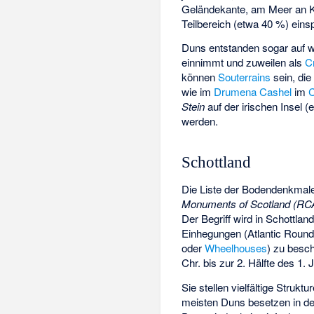
Geländekante, am Meer an Kl
Teilbereich (etwa 40 %) einsp
Duns entstanden sogar auf w
einnimmt und zuweilen als
C
können
Souterrains
sein, die
wie im
Drumena Cashel
im
Stein
auf der irischen Insel (
werden.
Schottland
Die Liste der Bodendenkmal
Monuments of Scotland (R
Der Begriff wird in Schottla
Einhegungen (Atlantic Roun
oder
Wheelhouses
) zu besch
Chr. bis zur 2. Hälfte des 1
Sie stellen vielfältige Strukt
meisten Duns besetzen in der