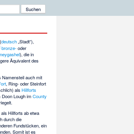
(
deutsch
„Stadt“
),
]
bronze-
oder
neygashel
), die in
igere Äquivalent des
s Namensteil auch mit
ort
, Ring- oder Steinfort
schlich) als
Hillforts
 Doon Lough im
County
iegelt.
als Hillforts ab etwa
ch durch die
nderen Fundstücken, ein
nden. Somit ist es