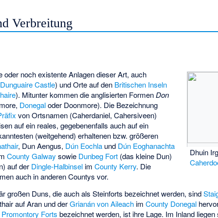
d Verbreitung
ge oder noch existente Anlagen dieser Art, auch
(
Dunguaire Castle
) und Orte auf den
Britischen Inseln
haire
). Mitunter kommen die anglisierten Formen
Don
hmore,
Donegal
oder Doonmore). Die Bezeichnung
Präfix
von Ortsnamen (Caherdaniel, Cahersiveen)
sen auf ein reales, gegebenenfalls auch auf ein
anntesten (weitgehend) erhaltenen bzw. größeren
athair
,
Dun Aengus
,
Dún Eochla
und
Dún Eoghanachta
Dhuin Ir
im
County Galway
sowie
Dunbeg Fort
(das kleine Dun)
Caherdo
) auf der
Dingle-Halbinsel
im
County Kerry
. Die
men auch in anderen Countys vor.
mär großen Duns, die auch als Steinforts bezeichnet werden, sind
Stai
hair auf Aran und der
Grianán von Aileach
im
County Donegal
hervo
r
Promontory Forts
bezeichnet werden, ist ihre Lage. Im Inland liegen s