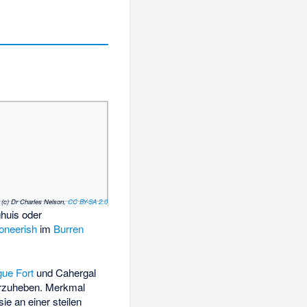
(c) Dr Charles Nelson,
CC BY-SA 2.0
ghuis oder
oneerish
im
Burren
gue Fort
und
Cahergal
rzuheben. Merkmal
ie an einer steilen