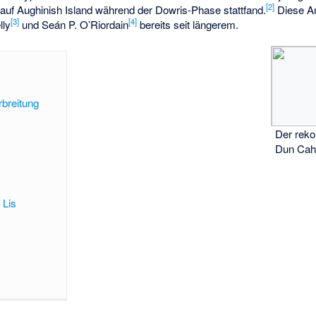
[
2
]
 auf Aughinish Island während der Dowris-Phase stattfand.
Diese An
[
3
]
[
4
]
lly
und Seán P. O’Riordain
bereits seit längerem.
breitung
Der reko
Dun Cah
 Lis