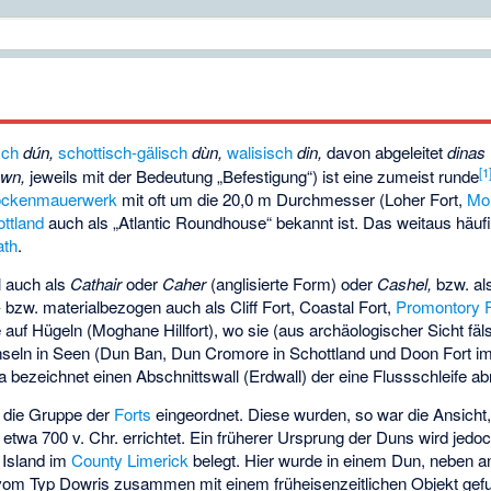
sch
dún,
schottisch-gälisch
dùn,
walisisch
din,
davon abgeleitet
dinas
[
1
wn,
jeweils mit der Bedeutung „Befestigung“) ist eine zumeist runde
ockenmauerwerk
mit oft um die 20,0 m Durchmesser (
Loher Fort
,
Mo
ttland
auch als „Atlantic Roundhouse“ bekannt ist. Das weitaus häuf
ath
.
l auch als
Cathair
oder
Caher
(anglisierte Form) oder
Cashel,
bzw. al
- bzw. materialbezogen auch als Cliff Fort, Coastal Fort,
Promontory F
 auf Hügeln (
Moghane Hillfort
), wo sie (aus archäologischer Sicht fäl
seln in Seen (
Dun Ban
,
Dun Cromore
in Schottland und
Doon Fort
im
a
bezeichnet einen Abschnittswall (Erdwall) der eine Flussschleife abr
n die Gruppe der
Forts
eingeordnet. Diese wurden, so war die Ansicht, 
 etwa 700 v. Chr. errichtet. Ein früherer Ursprung der Duns wird jedo
 Island
im
County Limerick
belegt. Hier wurde in einem Dun, neben a
 vom Typ
Dowris
zusammen mit einem früheisenzeitlichen Objekt gefu