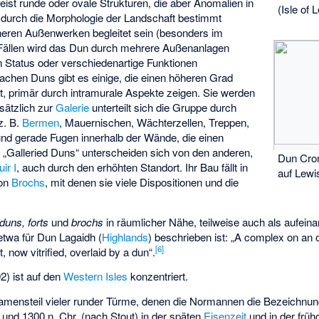
eist runde oder ovale Strukturen, die aber Anomalien in
(Isle of 
 durch die Morphologie der Landschaft bestimmt
neren Außenwerken begleitet sein (besonders im
 Fällen wird das Dun durch mehrere Außenanlagen
Status oder verschiedenartige Funktionen
fachen Duns gibt es einige, die einen höheren Grad
t, primär durch intramurale Aspekte zeigen. Sie werden
sätzlich zur
Galerie
unterteilt sich die Gruppe durch
z. B.
Bermen
, Mauernischen, Wächterzellen, Treppen,
d gerade Fugen innerhalb der Wände, die einen
 „Galleried Duns“ unterscheiden sich von den anderen,
Dun Cro
ir I
, auch durch den erhöhten Standort. Ihr Bau fällt in
auf Lewi
von
Brochs
, mit denen sie viele Dispositionen und die
duns, forts
und
brochs
in räumlicher Nähe, teilweise auch als aufein
etwa für
Dun Lagaidh
(
Highlands
) beschrieben ist: „A complex on an o
[
6
]
, now vitrified, overlaid by a dun“.
2) ist auf den
Western Isles
konzentriert.
Namensteil vieler runder Türme, denen die Normannen die Bezeichnu
und 1300 n. Chr. (nach Stout) in der späten
Eisenzeit
und in der frühc