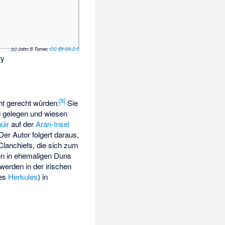
(c) John S Turner,
CC BY-SA 2.0
wy
[
8
]
ht gerecht würden:
Sie
ig gelegen und wiesen
úir
auf der
Aran-Insel
r Autor folgert daraus,
 Clanchiefs, die sich zum
en in ehemaligen Duns
werden in der irischen
des
Herkules
) in