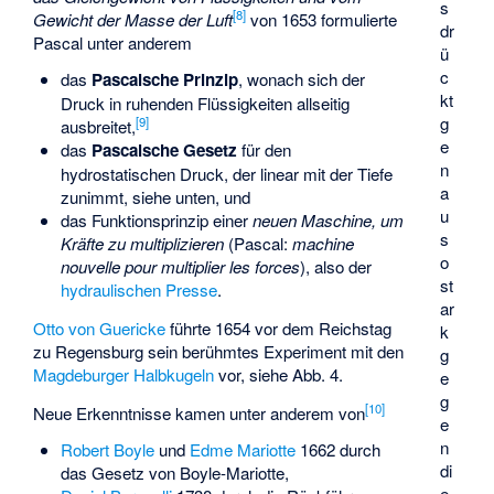
s
[
8
]
Gewicht der Masse der Luft
von 1653 formulierte
dr
Pascal unter anderem
ü
c
das
Pascalsche Prinzip
, wonach sich der
kt
Druck in ruhenden Flüssigkeiten allseitig
g
[
9
]
ausbreitet,
e
das
Pascalsche Gesetz
für den
n
hydrostatischen Druck, der linear mit der Tiefe
a
zunimmt, siehe unten, und
u
das Funktionsprinzip einer
neuen Maschine, um
s
Kräfte zu multiplizieren
(Pascal:
machine
o
nouvelle pour multiplier les forces
), also der
st
hydraulischen Presse
.
ar
Otto von Guericke
führte 1654 vor dem Reichstag
k
zu Regensburg sein berühmtes Experiment mit den
g
Magdeburger Halbkugeln
vor, siehe Abb. 4.
e
g
[
10
]
Neue Erkenntnisse kamen unter anderem von
e
n
Robert Boyle
und
Edme Mariotte
1662 durch
di
das
Gesetz von Boyle-Mariotte
,
e