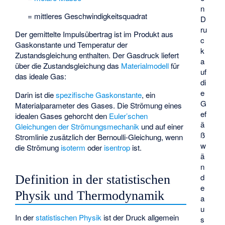
n
= mittleres Geschwindigkeitsquadrat
D
ru
Der gemittelte Impulsübertrag ist im Produkt aus
c
Gaskonstante und Temperatur der
k
Zustandsgleichung enthalten. Der Gasdruck liefert
a
über die Zustandsgleichung das
Materialmodell
für
uf
das ideale Gas:
di
e
Darin ist
die
spezifische Gaskonstante
, ein
G
Materialparameter des Gases. Die Strömung eines
ef
idealen Gases gehorcht den
Euler’schen
ä
Gleichungen der Strömungsmechanik
und auf einer
ß
Stromlinie zusätzlich der Bernoulli-Gleichung, wenn
w
die Strömung
isoterm
oder
isentrop
ist.
ä
n
d
Definition in der statistischen
e
Physik und Thermodynamik
a
u
In der
statistischen Physik
ist der Druck allgemein
s