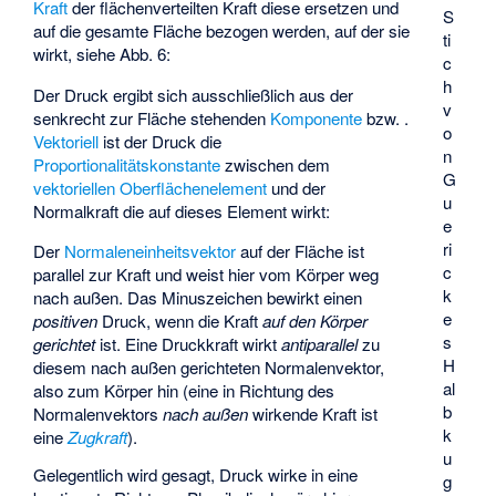
Kraft
der flächenverteilten Kraft diese ersetzen und
S
auf die gesamte Fläche bezogen werden, auf der sie
ti
wirkt, siehe Abb. 6:
c
h
Der Druck ergibt sich ausschließlich aus der
v
senkrecht zur Fläche stehenden
Komponente
bzw.
.
o
Vektoriell
ist der Druck die
n
Proportionalitätskonstante
zwischen dem
G
vektoriellen Oberflächenelement
und der
u
Normalkraft
die auf dieses Element wirkt:
e
ri
Der
Normaleneinheitsvektor
auf der Fläche ist
c
parallel zur Kraft und weist hier vom Körper weg
k
nach außen. Das Minuszeichen bewirkt einen
e
positiven
Druck, wenn die Kraft
auf den Körper
s
gerichtet
ist. Eine Druckkraft wirkt
antiparallel
zu
H
diesem nach außen gerichteten Normalenvektor,
al
also zum Körper hin (eine in Richtung des
b
Normalenvektors
nach außen
wirkende Kraft ist
k
eine
Zugkraft
).
u
Gelegentlich wird gesagt, Druck wirke in eine
g