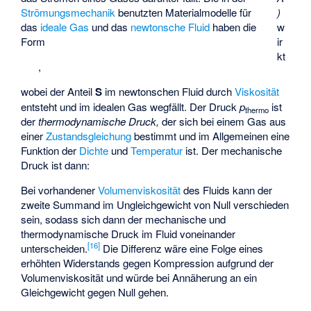
Strömungsmechanik
benutzten Materialmodelle für
)
das
ideale Gas
und das
newtonsche Fluid
haben die
w
Form
ir
kt
,
wobei der Anteil
S
im newtonschen Fluid durch
Viskosität
entsteht und im idealen Gas wegfällt. Der Druck
p
ist
thermo
der
thermodynamische Druck,
der sich bei einem Gas aus
einer
Zustandsgleichung
bestimmt und im Allgemeinen eine
Funktion der
Dichte
und
Temperatur
ist. Der mechanische
Druck ist dann:
Bei vorhandener
Volumenviskosität
des Fluids kann der
zweite Summand im Ungleichgewicht von Null verschieden
sein, sodass sich dann der mechanische und
thermodynamische Druck im Fluid voneinander
[
16
]
unterscheiden.
Die Differenz wäre eine Folge eines
erhöhten Widerstands gegen Kompression aufgrund der
Volumenviskosität und würde bei Annäherung an ein
Gleichgewicht gegen Null gehen.