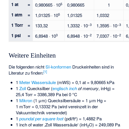
1 at
=
5
0,980665 · 10
0,980665
1
0
1 atm
=
5
1,01325 · 10
1,01325
1,0332
1 Torr
=
−3
−3
133,32
1,3332 · 10
1,3595 · 10
1
1 psi
=
3
−2
−2
6,8948 · 10
6,8948 · 10
7,0307 · 10
6
Weitere Einheiten
Die folgenden nicht
SI-konformen
Druckeinheiten sind in
[
1
]
Literatur zu finden:
1
Meter Wassersäule
(mWS) = 0,1 at = 9,80665 kPa
1
Zoll
Quecksilber (
englisch
inch
of mercury
, inHg) =
25,4 Torr = 3386,389 Pa bei 0 °C
1
Mikron
(1 μm) Quecksilbersäule = 1 μm Hg =
1 mTorr = 0,13332 Pa (wird vereinzelt in der
Vakuumtechnik verwendet)
1
poundal per square foot
(pdl/ft²) = 1,4882 Pa
1
inch of water
‚Zoll Wassersäule‘
(inH
O) = 249,089 Pa
2