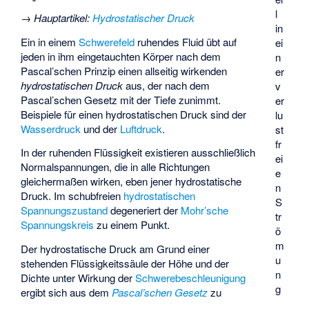
l
→
Hauptartikel
:
Hydrostatischer Druck
in
Ein in einem
Schwerefeld
ruhendes Fluid übt auf
ei
jeden in ihm eingetauchten Körper nach dem
n
Pascal’schen Prinzip einen allseitig wirkenden
er
hydrostatischen Druck
aus, der nach dem
v
Pascal’schen Gesetz mit der Tiefe zunimmt.
er
Beispiele für einen hydrostatischen Druck sind der
lu
Wasserdruck
und der
Luftdruck
.
st
fr
In der ruhenden Flüssigkeit existieren ausschließlich
ei
Normalspannungen, die in alle Richtungen
e
gleichermaßen wirken, eben jener hydrostatische
n
Druck. Im schubfreien
hydrostatischen
S
Spannungszustand
degeneriert der
Mohr’sche
tr
Spannungskreis
zu einem Punkt.
ö
m
Der hydrostatische Druck
am Grund einer
u
stehenden Flüssigkeitssäule der Höhe
und der
n
Dichte
unter Wirkung der
Schwerebeschleunigung
g
ergibt sich aus dem
Pascal’schen Gesetz
zu