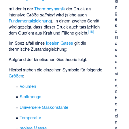
ei
n
mit der in der
Thermodynamik
der Druck als
g
intensive Größe
definiert
wird (siehe auch
e
Fundamentalgleichung
). In einem zweiten Schritt
s
wird gezeigt, dass dieser Druck auch tatsächlich
c
[
18
]
dem Quotient aus Kraft und Fläche gleicht.
hl
Im Spezialfall eines
idealen Gases
gilt die
o
thermische Zustandsgleichung
:
s
s
Aufgrund der kinetischen Gastheorie folgt:
e
n
Hierbei stehen die einzelnen Symbole für folgende
si
Größen
:
n
d,
=
Volumen
ü
=
Stoffmenge
b
e
=
Universelle Gaskonstante
n
ei
=
Temperatur
n
e
=
molare Masse