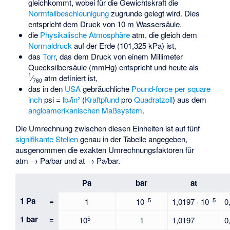
gleichkommt, wobei für die Gewichtskraft die
Normfallbeschleunigung
zugrunde gelegt wird. Dies
entspricht dem Druck von 10 m Wassersäule.
die
Physikalische Atmosphäre
atm, die gleich dem
Normaldruck
auf der Erde (101,325 kPa) ist,
das
Torr
, das dem Druck von einem Millimeter
Quecksilbersäule (mmHg) entspricht und heute als
1
⁄
atm definiert ist,
760
das in den
USA
gebräuchliche
Pound-force per square
inch
psi =
lb
/
in²
(
Kraftpfund
pro
Quadratzoll
) aus dem
f
angloamerikanischen Maßsystem
.
Die Umrechnung zwischen diesen Einheiten ist auf fünf
signifikante Stellen
genau in der Tabelle angegeben,
ausgenommen die exakten Umrechnungsfaktoren für
atm → Pa/bar
und
at → Pa/bar.
Pa
bar
at
1 Pa
=
−5
−5
1
10
1,0197 · 10
0
1 bar
=
5
10
1
1,0197
0