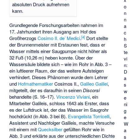
absoluten Druck aufnehmen
o
kann.
n
n
Grundlegende Forschungsarbeiten nahmen im
a
17. Jahrhundert ihren Ausgang am Hof des
c
[
4
]
Großherzogs
Cosimo II. de’ Medici
.
Dort stellte
h
der Brunnenmeister mit Erstaunen fest, dass er
S
Wasser mittels einer Saugpumpe nicht höher als
te
32 Fuß (10,26 m) heben konnte. Über der
vi
Wassersäule bildete sich – wie im Rohr in Abb. 3 –
n:
ein luftleerer Raum, der das weitere Aufsteigen
D
verhindert. Dieses Phänomen wurde dem Lehrer
a
und
Hofmathematiker
Cosimos II.,
Galileo Galilei
,
s
mitgeteilt, der es daraufhin in seinen
Discorsi
w
behandelte (S. 16–17).
Vincenzo Viviani
, ein
e
Mitarbeiter Galileis, schloss 1643 als Erster, dass
ni
es der Luftdruck ist, der das Wasser im Saugrohr
g
hochdrückt (in Abb. 3 bei B).
Evangelista Torricelli
,
e
Assistent und Nachfolger Galileis, machte Versuche
W
mit einem mit
Quecksilber
gefüllten Rohr wie in
a
Abb. 3 und erklärte aus der unterschiedlichen Dichte
s