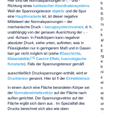
Hier sind
die Normalspannungen in
-,
- und
-
b
Richtung eines
kartesischen Koordinatensystems
.
b.
Weil der Spannungstensor
objektiv
und die Spur
6:
eine
Hauptinvariante
ist, ist dieser negative
D
Mittelwert der Normalspannungen – der
ru
mechanische Druck –
bezugssysteminvariant
, d. h.
c
unabhängig von der genauen Ausrichtung der
-,
-
k
und
-Achsen. In Festkörpern kann negativer
al
absoluter Druck,
siehe unten, auftreten, was in
s
Flüssigkeiten nur in geringerem Maß und in Gasen
E
fast gar nicht möglich ist (siehe
#Geschichte
,
rg
[
15
]
Metastabilität
,
Casimir-Effekt
,
kosmologische
e
Konstante
). Falls der Spannungstensor gemäß
b
ni
ausschließlich Druckspannungen enthält, wird er
s
Drucktensor
genannt. Hier ist
1
der
Einheitstensor
.
ei
In einem durch eine Fläche berandeten Körper sei
n
der
Normaleneinheitsvektor
auf der Fläche nach
er
außen gerichtet. Der Spannungsvektor auf der
N
Fläche ergibt sich dann aus
. Im Spezialfall des
or
Drucks berechnet sich also wie oben:
m