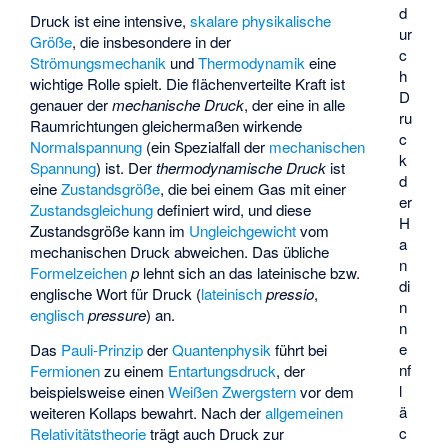
d
Druck ist eine
intensive
,
skalare
physikalische
ur
Größe
, die insbesondere in der
c
Strömungsmechanik
und
Thermodynamik
eine
h
wichtige Rolle spielt. Die flächenverteilte Kraft ist
D
genauer der
mechanische Druck
, der eine in alle
ru
Raumrichtungen gleichermaßen wirkende
c
Normalspannung
(ein Spezialfall der
mechanischen
k
Spannung
) ist. Der
thermodynamische Druck
ist
d
eine
Zustandsgröße
, die bei einem Gas mit einer
er
Zustandsgleichung
definiert wird, und diese
H
Zustandsgröße kann im
Ungleichgewicht
vom
a
mechanischen Druck abweichen. Das übliche
n
Formelzeichen
p
lehnt sich an das lateinische bzw.
di
englische Wort für Druck (
lateinisch
pressio
,
n
englisch
pressure
) an.
n
e
Das
Pauli-Prinzip
der
Quantenphysik
führt bei
nf
Fermionen
zu einem
Entartungsdruck
, der
l
beispielsweise einen
Weißen Zwergstern
vor dem
ä
weiteren Kollaps bewahrt. Nach der
allgemeinen
c
Relativitätstheorie
trägt auch Druck zur