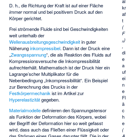
al
D. h., die Richtung der Kraft ist auf einer Fläche
kr
immer
normal und bei positivem Druck auf den
af
Körper gerichtet.
t
(
Frei strömende Fluide sind bei Geschwindigkeiten
F
weit unterhalb der
)
n
Wellenausbreitungsgeschwindigkeit
in guter
,
Näherung
inkompressibel
. Dann ist der Druck eine
di
„
Zwangsspannung
“, die als Reaktion des Fluids auf
e
Kompressionsversuche die Inkompressibilität
a
aufrechterhält. Mathematisch ist der Druck hier ein
uf
Lagrange’scher Multiplikator
für die
ei
Nebenbedingung „Inkompressibilität“. Ein Beispiel
n
zur Berechnung des Drucks in der
e
Festkörpermechanik
ist im Artikel zur
Fl
Hyperelastizität
gegeben.
ä
Materialmodelle
definieren den Spannungstensor
c
als Funktion der Deformation des Körpers, wobei
h
der Begriff der Deformation hier so weit gefasst
e
wird, dass auch das Fließen einer Flüssigkeit oder
(
das Strömen eines Gases darunter fällt. Die in der
A