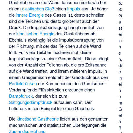
Gasteilchen an eine Wand, tauschen beide wie bei
b.
einem
elastischen Stoß
einen
Impuls
aus. Je höher
8:
die
innere Energie
des Gases ist, desto schneller
G
sind die Teilchen und desto größer ist auch der
a
Druck. Die Impulsübertragung hängt nämlich von
st
der
kinetischen Energie
des Gasteilchens ab.
ei
Ebenfalls abhängig ist die Impulsübertragung von
lc
der Richtung, mit der das Teilchen auf die Wand
h
trifft. Für viele Teilchen addieren sich diese
e
Impulsüberträge zu einer Gesamtkraft. Diese hängt
n,
von der Anzahl der Teilchen ab, die pro Zeitspanne
di
auf die Wand treffen, und ihrem mittleren Impuls. In
e
einem Gasgemisch entsteht der Gasdruck aus den
in
Partialdrücken
der Komponenten des Gemisches.
ei
Verdampfende Flüssigkeiten erzeugen einen
n
Dampfdruck
, der sich bis zum
e
Sättigungsdampfdruck
aufbauen kann. Der
m
Luftdruck ist ein Beispiel für einen Gasdruck.
G
ef
Die
kinetische Gastheorie
liefert aus den genannten
ä
mechanischen und statistischen Überlegungen die
ß
Zustandsgleichung