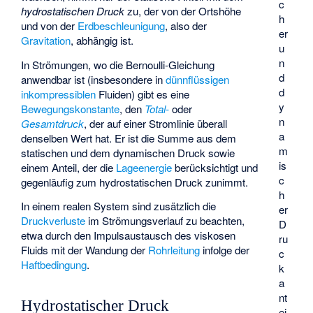
c
hydrostatischen Druck
zu, der von der Ortshöhe
h
und von der
Erdbeschleunigung
, also der
er
Gravitation
, abhängig ist.
u
n
In Strömungen, wo die Bernoulli-Gleichung
d
anwendbar ist (insbesondere in
dünnflüssigen
d
inkompressiblen
Fluiden) gibt es eine
y
Bewegungskonstante
, den
Total-
oder
n
Gesamtdruck
, der auf einer Stromlinie überall
a
denselben Wert hat. Er ist die Summe aus dem
m
statischen und dem dynamischen Druck sowie
is
einem Anteil, der die
Lageenergie
berücksichtigt und
c
gegenläufig zum hydrostatischen Druck zunimmt.
h
In einem realen System sind zusätzlich die
er
Druckverluste
im Strömungsverlauf zu beachten,
D
etwa durch den Impulsaustausch des viskosen
ru
Fluids mit der Wandung der
Rohrleitung
infolge der
c
Haftbedingung
.
k
a
nt
Hydrostatischer Druck
ei