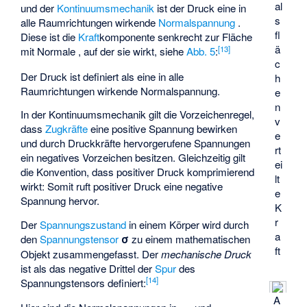
al
und der
Kontinuumsmechanik
ist der Druck eine in
s
alle Raumrichtungen wirkende
Normalspannung
.
fl
Diese ist die
Kraft
­komponente
senkrecht zur Fläche
ä
[
13
]
mit Normale
, auf der sie wirkt, siehe
Abb. 5
:
c
Der Druck ist definiert als eine in alle
h
Raumrichtungen wirkende Normalspannung.
e
n
In der Kontinuumsmechanik gilt die Vorzeichenregel,
v
dass
Zugkräfte
eine positive Spannung bewirken
e
und durch Druckkräfte hervorgerufene Spannungen
rt
ein negatives Vorzeichen besitzen. Gleichzeitig gilt
ei
die Konvention, dass positiver Druck komprimierend
lt
wirkt: Somit ruft positiver Druck eine negative
e
Spannung hervor.
K
r
Der
Spannungszustand
in einem Körper wird durch
a
den
Spannungstensor
σ
zu einem mathematischen
ft
Objekt zusammengefasst. Der
mechanische Druck
ist als das negative Drittel der
Spur
des
[
14
]
Spannungstensors definiert:
A