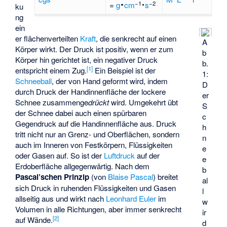
−1
−2
=
g
·
cm
·
s
ku
ng
ein
er flächen­verteilten
Kraft
, die senkrecht auf einen
A
Körper wirkt. Der Druck ist positiv, wenn er zum
b
Körper hin gerichtet ist, ein negativer Druck
b.
[
1
]
entspricht einem Zug.
Ein Beispiel ist der
1:
Schneeball
, der von Hand geformt wird, indem
D
durch Druck der Handinnenfläche der lockere
er
Schnee zusammenge
drückt
wird. Umgekehrt übt
S
der Schnee dabei auch einen spürbaren
c
Gegendruck auf die Handinnenfläche aus. Druck
h
tritt nicht nur an Grenz- und Oberflächen, sondern
n
auch im Inneren von Festkörpern, Flüssigkeiten
e
oder Gasen auf. So ist der
Luftdruck
auf der
e
Erdoberfläche allgegenwärtig. Nach dem
b
Pascal’schen Prinzip
(von
Blaise Pascal
) breitet
al
sich Druck in ruhenden Flüssigkeiten und Gasen
l
allseitig aus und wirkt nach
Leonhard Euler
im
w
Volumen in alle Richtungen, aber immer senkrecht
ir
[
2
]
auf Wände.
d