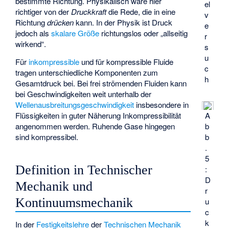
bestimmte Richtung. Physikalisch wäre hier
el
richtiger von der
Druckkraft
die Rede, die in eine
v
Richtung
drücken
kann. In der Physik ist Druck
e
jedoch als
skalare Größe
richtungslos oder „allseitig
r
wirkend“.
s
u
Für
inkompressible
und für kompressible Fluide
c
tragen unterschiedliche Komponenten zum
h
Gesamtdruck bei. Bei frei strömenden Fluiden kann
bei Geschwindigkeiten weit unterhalb der
Wellenausbreitungsgeschwindigkeit
insbesondere in
Flüssigkeiten in guter Näherung Inkompressibilität
A
angenommen werden. Ruhende Gase hingegen
b
sind kompressibel.
b
.
5
Definition in Technischer
:
D
Mechanik und
r
Kontinuumsmechanik
u
c
k
In der
Festigkeitslehre
der
Technischen Mechanik