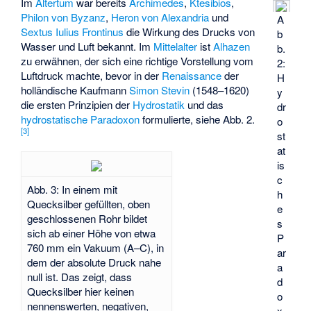
Im
Altertum
war bereits
Archimedes
,
Ktesibios
,
Philon von Byzanz
,
Heron von Alexandria
und
A
Sextus Iulius Frontinus
die Wirkung des Drucks von
b
Wasser und Luft bekannt. Im
Mittelalter
ist
Alhazen
b.
zu erwähnen, der sich eine richtige Vorstellung vom
2:
Luftdruck machte, bevor in der
Renaissance
der
H
holländische Kaufmann
Simon Stevin
(1548–1620)
y
die ersten Prinzipien der
Hydrostatik
und das
dr
hydrostatische Paradoxon
formulierte, siehe Abb. 2.
o
[
3
]
st
at
is
c
Abb. 3: In einem mit
h
Quecksilber gefüllten, oben
e
geschlossenen Rohr bildet
s
sich ab einer Höhe von etwa
P
760 mm ein Vakuum (A–C), in
ar
dem der absolute Druck nahe
a
null ist. Das zeigt, dass
d
Quecksilber hier keinen
o
nennenswerten, negativen,
x