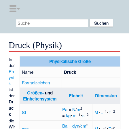
Druck (Physik)
In
Physikalische Größe
der
Ph
Name
Druck
ysi
Formelzeichen
k
ist
Größen-
und
der
Einheit
Dimension
Einheitensystem
Dr
uc
2
Pa
=
N
/
m
−1
−2
SI
M
·
L
·
T
k
−1
−2
=
kg
·
m
·
s
die
2
Ba
=
dyn
/
cm
Wir
−1
−2
cgs
M
·
L
·
T