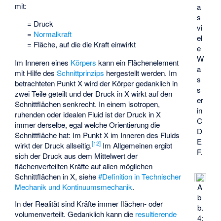
mit:
a
s
= Druck
vi
=
Normalkraft
el
= Fläche, auf die die Kraft einwirkt
e
W
Im Inneren eines
Körpers
kann ein Flächenelement
a
mit Hilfe des
Schnittprinzips
hergestellt werden. Im
s
betrachteten Punkt X wird der Körper gedanklich in
s
zwei Teile geteilt und der Druck in X wirkt auf den
er
Schnittflächen senkrecht. In einem isotropen,
in
ruhenden oder
idealen Fluid
ist der Druck in X
C
immer derselbe, egal welche Orientierung die
D
Schnittfläche hat: Im Punkt X im Inneren des Fluids
E
[
12
]
wirkt der Druck allseitig.
Im Allgemeinen ergibt
F.
sich der Druck aus dem Mittelwert der
flächenverteilten Kräfte auf allen möglichen
Schnittflächen in X, siehe
#Definition in Technischer
Mechanik und Kontinuumsmechanik
.
A
b
In der Realität sind Kräfte immer flächen- oder
b.
volumenverteilt. Gedanklich kann die
resultierende
4: