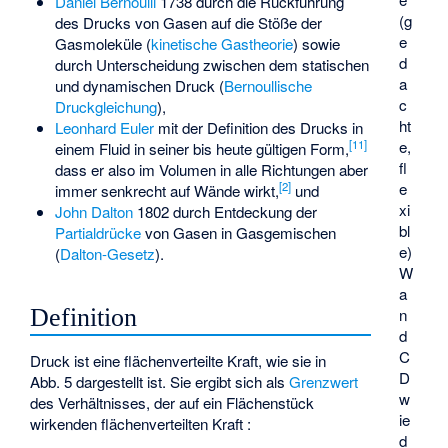
Daniel Bernoulli
1738 durch die Rückführung
(g
des Drucks von Gasen auf die Stöße der
e
Gasmoleküle (
kinetische Gastheorie
) sowie
d
durch Unterscheidung zwischen dem statischen
a
und dynamischen Druck (
Bernoullische
c
Druckgleichung
),
ht
Leonhard Euler
mit der Definition des Drucks in
e,
[
11
]
einem Fluid in seiner bis heute gültigen Form,
fl
dass er also im Volumen in alle Richtungen aber
e
[
2
]
immer senkrecht auf Wände wirkt,
und
xi
John Dalton
1802 durch Entdeckung der
bl
Partialdrücke
von Gasen in Gasgemischen
e)
(
Dalton-Gesetz
).
W
a
Definition
n
d
C
Druck ist eine flächenverteilte Kraft, wie sie in
D
Abb. 5 dargestellt ist. Sie ergibt sich als
Grenzwert
w
des Verhältnisses, der auf ein Flächenstück
ie
wirkenden flächenverteilten Kraft
:
d