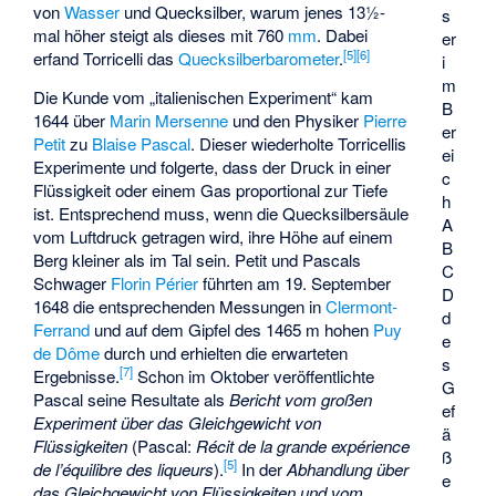
von
Wasser
und Quecksilber, warum jenes 13½-
s
mal höher steigt als dieses mit 760
mm
. Dabei
er
[
5
]
[
6
]
erfand Torricelli das
Quecksilberbarometer
.
i
m
Die Kunde vom „italienischen Experiment“ kam
B
1644 über
Marin Mersenne
und den Physiker
Pierre
er
Petit
zu
Blaise Pascal
. Dieser wiederholte Torricellis
ei
Experimente und folgerte, dass der Druck in einer
c
Flüssigkeit oder einem Gas proportional zur Tiefe
h
ist. Entsprechend muss, wenn die Quecksilbersäule
A
vom Luftdruck getragen wird, ihre Höhe auf einem
B
Berg kleiner als im Tal sein. Petit und Pascals
C
Schwager
Florin Périer
führten am 19. September
D
1648 die entsprechenden Messungen in
Clermont-
d
Ferrand
und auf dem Gipfel des 1465 m hohen
Puy
e
de Dôme
durch und erhielten die erwarteten
s
[
7
]
Ergebnisse.
Schon im Oktober veröffentlichte
G
Pascal seine Resultate als
Bericht vom großen
ef
Experiment über das Gleichgewicht von
ä
Flüssigkeiten
(Pascal:
Récit de la grande expérience
ß
[
5
]
de l’équilibre des liqueurs
).
In der
Abhandlung über
e
das Gleichgewicht von Flüssigkeiten und vom