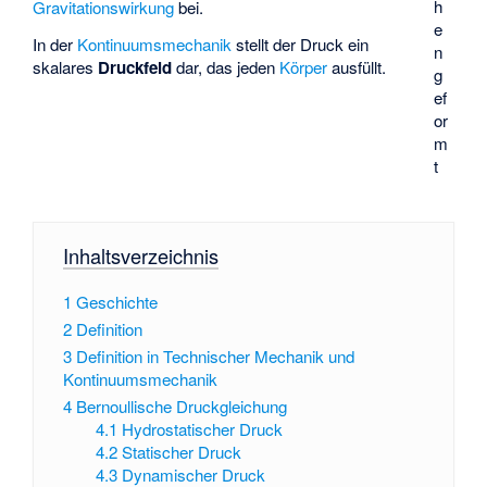
h
Gravitationswirkung
bei.
e
In der
Kontinuumsmechanik
stellt der Druck ein
n
skalares
Druckfeld
dar, das jeden
Körper
ausfüllt.
g
ef
or
m
t
Inhaltsverzeichnis
1
Geschichte
2
Definition
3
Definition in Technischer Mechanik und
Kontinuumsmechanik
4
Bernoullische Druckgleichung
4.1
Hydrostatischer Druck
4.2
Statischer Druck
4.3
Dynamischer Druck