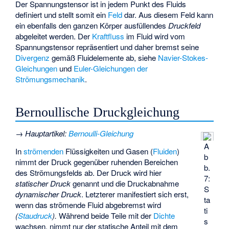
Der Spannungstensor ist in jedem Punkt des Fluids
definiert und stellt somit ein
Feld
dar. Aus diesem Feld kann
ein ebenfalls den ganzen Körper ausfüllendes
Druckfeld
abgeleitet werden. Der
Kraftfluss
im Fluid wird vom
Spannungstensor repräsentiert und daher bremst seine
Divergenz
gemäß
Fluidelemente ab, siehe
Navier-Stokes-
Gleichungen
und
Euler-Gleichungen der
Strömungsmechanik
.
Bernoullische Druckgleichung
→
Hauptartikel
:
Bernoulli-Gleichung
A
In
strömenden
Flüssigkeiten und Gasen (
Fluiden
)
b
nimmt der Druck gegenüber ruhenden Bereichen
b.
des Strömungsfelds ab. Der Druck wird hier
7:
statischer Druck
genannt und die Druckabnahme
S
dynamischer Druck
. Letzterer manifestiert sich erst,
ta
wenn das strömende Fluid abgebremst wird
ti
(
Staudruck
).
Während beide Teile mit der
Dichte
s
wachsen, nimmt nur der statische Anteil mit dem