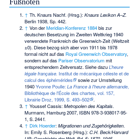
Fußnoten
↑
Th. Knaurs Nachf. (Hrsg.):
Knaurs Lexikon A–Z.
Berlin 1938, Sp. 442.
↑
Von der
Meridian-Konferenz 1884
bis zur
deutschen Besetzung im Zweiten Weltkrieg 1940
verwendete Frankreich die Greenwich-Zeit (Weltzeit
±0). Diese bezog sich aber von 1911 bis 1978
formal nicht auf das
Royal Greenwich Observatory
,
sondern auf das
Pariser Observatorium
mit
entsprechendem Zeitversatz. Siehe dazu
L’heure
légale française.
Institut de mécanique céleste et de
calcul des éphémérides
sowie zur Umstellung
1940
Yvonne Poulle:
La France à l'heure allemande
,
Bibliothèque de l'École des chartes, vol. 157,
Librairie Droz, 1999, S. 493–502
.
↑
Youssef Cassis:
Metropolen des Kapitals
.
Murmann, Hamburg 2007,
ISBN 978-3-938017-95-
1
,
S.
244
f
.
↑
Dirk Hoerder
:
Migrationen und Zugehörigkeiten
.
In: Emily S. Rosenberg (Hrsg.):
C.H. Beck/Harvard
UP: Geschichte der Welt, Bd. 5: 1870–1945.