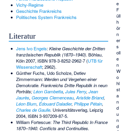
e
Vichy-Regime
F
Geschichte Frankreichs
üll
Politisches System Frankreichs
h
ör
n
Literatur
er
s
Jens Ivo Engels
:
Kleine Geschichte der Dritten
oll
französischen Republik (1870–1940).
Böhlau,
e
Köln 2007,
ISBN 978-3-8252-2962-7
(
UTB für
n
Wissenschaft
; 2962).
W
Günther Fuchs, Udo Scholze, Detlev
o
Zimmermann:
Werden und Vergehen einer
hl
Demokratie. Frankreichs Dritte Republik in neun
st
Porträts;
Léon Gambetta
,
Jules Ferry
,
Jean
a
Jaurès
,
Georges Clemenceau
,
Aristide Briand
,
n
Léon Blum
,
Édouard Daladier
,
Philippe Pétain
,
d
Charles de Gaulle
.
Universitätsverlag, Leipzig
u
2004,
ISBN 3-937209-87-5
.
n
William Fortescue:
The Third Republic In France
d
1870–1940. Conflicts and Continuities.