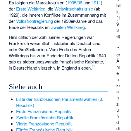
Es folgten die Marokkokrisen (
1905/06
und
1911
),
bli
der
Erste Weltkrieg
, die
Weltwirtschaftskrise
(ab
k
1929), die inneren Konflikte im Zusammenhang mit
(1
der
Volksfrontregierung
der 1930er-Jahre und das
9
Ende der Republik im
Zweiten Weltkrieg
.
3
6)
Hinsichtlich der Zahl seiner Regierungen war
.
Frankreich wesentlich instabiler als Deutschland
D
oder Großbritannien. Vom Ende des Ersten
er
Weltkriegs bis zum Ende der Dritten Republik 1940
Ä
gab es siebenundzwanzig französische Kabinette,
hr
[
9
]
in Deutschland vierzehn, in England sieben.
e
n
kr
Siehe auch
a
n
Liste der französischen Parlamentswahlen (3.
z
Republik)
u
Erste Französische Republik
n
Zweite Französische Republik
d
Vierte Französische Republik
di
Fünfte Französische Republik