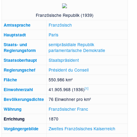
Französische Republik (1939)
Französisch
Amtssprache
Paris
Hauptstadt
semipräsidiale
Republik
Staats- und
parlamentarische Demokratie
Regierungsform
Staatspräsident
Staatsoberhaupt
Président du Conseil
Regierungschef
550.986 km²
Fläche
[
1
]
41.905.968 (1936)
Einwohnerzahl
76 Einwohner pro km²
Bevölkerungsdichte
Französischer Franc
Währung
1870
Errichtung
Zweites Französisches Kaiserreich
Vorgängergebilde