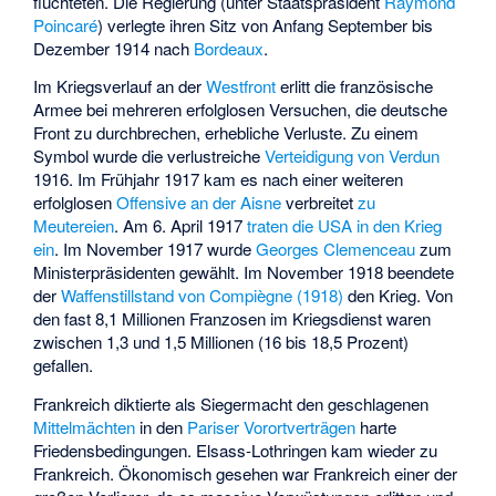
flüchteten. Die Regierung (unter Staatspräsident
Raymond
Poincaré
) verlegte ihren Sitz von Anfang September bis
Dezember 1914 nach
Bordeaux
.
Im Kriegsverlauf an der
Westfront
erlitt die französische
Armee bei mehreren erfolglosen Versuchen, die deutsche
Front zu durchbrechen, erhebliche Verluste. Zu einem
Symbol wurde die verlustreiche
Verteidigung von Verdun
1916. Im Frühjahr 1917 kam es nach einer weiteren
erfolglosen
Offensive an der Aisne
verbreitet
zu
Meutereien
. Am 6. April 1917
traten die USA in den Krieg
ein
. Im November 1917 wurde
Georges Clemenceau
zum
Ministerpräsidenten gewählt. Im November 1918 beendete
der
Waffenstillstand von Compiègne (1918)
den Krieg. Von
den fast 8,1 Millionen Franzosen im Kriegsdienst waren
zwischen 1,3 und 1,5 Millionen (16 bis 18,5 Prozent)
gefallen.
Frankreich diktierte als Siegermacht den geschlagenen
Mittelmächten
in den
Pariser Vorortverträgen
harte
Friedensbedingungen. Elsass-Lothringen kam wieder zu
Frankreich. Ökonomisch gesehen war Frankreich einer der