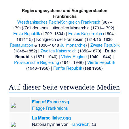
Regierungssysteme und Vorgängerstaaten
Frankreichs
Westfränkisches Reich
/
Königreich Frankreich
(987–
1791)/
Zeit der konstitutionellen Monarchie (1791–1792)
|
Erste Republik
(1792–1804) |
Erstes Kaiserreich
(1804–
1814/15) | Königreich der Franzosen (1814/15–1830
Restauration
& 1830–1848
Julimonarchie
) |
Zweite Republik
(1848–1852) |
Zweites Kaiserreich
(1852–1870) |
Dritte
(1871–1940) |
Vichy-Regime
(1940–1944) |
Republik
Provisorische Regierung
(1944–1946) |
Vierte Republik
(1946–1958) |
Fünfte Republik
(seit 1958)
Auf dieser Seite verwendete Medien
Flag of France.svg
Flagge Frankreichs
La Marseillaise.ogg
Nationalhymne von
Frankreich
,
La