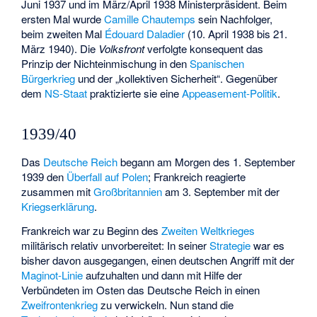
Juni 1937 und im März/April 1938 Ministerpräsident. Beim
ersten Mal wurde
Camille Chautemps
sein Nachfolger,
beim zweiten Mal
Édouard Daladier
(10. April 1938 bis 21.
März 1940). Die
Volksfront
verfolgte konsequent das
Prinzip der Nichteinmischung in den
Spanischen
Bürgerkrieg
und der „kollektiven Sicherheit“. Gegenüber
dem
NS-Staat
praktizierte sie eine
Appeasement-Politik
.
1939/40
Das
Deutsche Reich
begann am Morgen des 1. September
1939 den
Überfall auf Polen
; Frankreich reagierte
zusammen mit
Großbritannien
am 3. September mit der
Kriegserklärung
.
Frankreich war zu Beginn des
Zweiten Weltkrieges
militärisch relativ unvorbereitet: In seiner
Strategie
war es
bisher davon ausgegangen, einen deutschen Angriff mit der
Maginot-Linie
aufzuhalten und dann mit Hilfe der
Verbündeten im Osten das Deutsche Reich in einen
Zweifrontenkrieg
zu verwickeln. Nun stand die