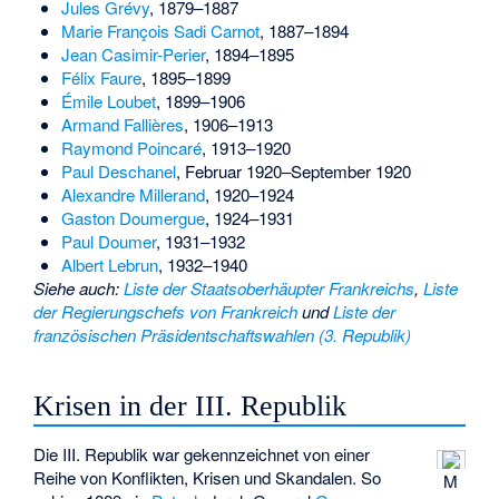
Jules Grévy
, 1879–1887
Marie François Sadi Carnot
, 1887–1894
Jean Casimir-Perier
, 1894–1895
Félix Faure
, 1895–1899
Émile Loubet
, 1899–1906
Armand Fallières
, 1906–1913
Raymond Poincaré
, 1913–1920
Paul Deschanel
, Februar 1920–September 1920
Alexandre Millerand
, 1920–1924
Gaston Doumergue
, 1924–1931
Paul Doumer
, 1931–1932
Albert Lebrun
, 1932–1940
Siehe auch
:
Liste der Staatsoberhäupter Frankreichs
,
Liste
der Regierungschefs von Frankreich
und
Liste der
französischen Präsidentschaftswahlen (3. Republik)
Krisen in der III. Republik
Die III. Republik war gekennzeichnet von einer
Reihe von Konflikten, Krisen und Skandalen. So
M