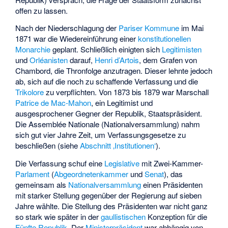
offen zu lassen.
Nach der Niederschlagung der
Pariser Kommune
im Mai
1871 war die Wiedereinführung einer
konstitutionellen
Monarchie
geplant
. Schließlich einigten sich
Legitimisten
und
Orléanisten
darauf,
Henri d’Artois
, dem Grafen von
Chambord, die Thronfolge anzutragen. Dieser lehnte jedoch
ab, sich auf die noch zu schaffende Verfassung und die
Trikolore
zu verpflichten. Von 1873 bis 1879 war Marschall
Patrice de Mac-Mahon
, ein Legitimist und
ausgesprochener Gegner der Republik, Staatspräsident.
Die
Assemblée Nationale
(Nationalversammlung) nahm
sich gut vier Jahre Zeit, um Verfassungsgesetze zu
beschließen (siehe
Abschnitt ‚Institutionen‘
).
Die Verfassung schuf eine
Legislative
mit Zwei-Kammer-
Parlament
(
Abgeordnetenkammer
und
Senat
), das
gemeinsam als
Nationalversammlung
einen Präsidenten
mit starker Stellung gegenüber der Regierung auf sieben
Jahre wählte. Die Stellung des Präsidenten war nicht ganz
so stark wie später in der
gaullistischen
Konzeption für die
Fünfte Republik
. Der
Ministerpräsident
war abhängig von