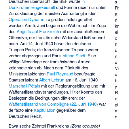
Deutschen überrascht; die BEF wurde
in
s
Dünkirchen eingekesselt
und konnte (aber nur unter
Fr
Zurücklassung der meisten Ausrüstung) in der
a
Operation Dynamo
zu großen Teilen gerettet
n
werden. Am 5. Juni begann die Wehrmacht im Zuge
kr
des
Angriffs auf Frankreich
mit der abschließenden
ei
Offensive; der französische Widerstand ließ schnell
c
nach. Am 14. Juni 1940 besetzten deutsche
h
Truppen Paris; die französischen Truppen waren
u
vorher abgezogen und Paris
offene Stadt
. Eine
n
völlige Niederlage der französischen Armee
d
zeichnete sich ab. Nach dem Rücktritt des
Vi
Ministerpräsidenten
Paul Reynaud
beauftragte
c
Staatspräsident
Albert Lebrun
am 16. Juni 1940
h
Marschall Pétain
mit der Regierungsbildung und mit
y-
Waffenstillstandsverhandlungen. Hitler konnte den
R
Besiegten die Bedingungen diktieren; der
e
Waffenstillstand von Compiègne (22. Juni 1940)
war
gi
de facto eine
Kapitulation
gegenüber dem
m
Deutschen Reich.
e
Etwa sechs Zehntel Frankreichs
(Zone occupée)