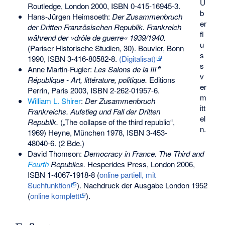
Ü
Routledge, London 2000,
ISBN 0-415-16945-3
.
b
Hans-Jürgen Heimsoeth:
Der Zusammenbruch
er
der Dritten Französischen Republik. Frankreich
fl
während der »drôle de guerre« 1939/1940.
u
(Pariser Historische Studien, 30). Bouvier, Bonn
s
1990,
ISBN 3-416-80582-8
.
(Digitalisat)
s
e
Anne Martin-Fugier:
Les Salons de la III
v
République - Art, littérature, politique.
Editions
er
Perrin, Paris 2003,
ISBN 2-262-01957-6
.
m
William L. Shirer
:
Der Zusammenbruch
itt
Frankreichs. Aufstieg und Fall der Dritten
el
Republik.
(„The collapse of the third republic“,
n.
1969) Heyne, München 1978,
ISBN 3-453-
48040-6
. (2 Bde.)
David Thomson:
Democracy in France. The Third and
Fourth
Republics.
Hesperides Press, London 2006,
ISBN 1-4067-1918-8
(
online partiell, mit
Suchfunktion
). Nachdruck der Ausgabe London 1952
(
online komplett
).