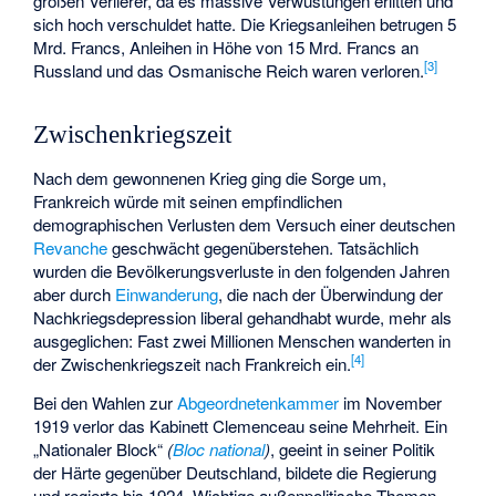
großen Verlierer, da es massive Verwüstungen erlitten und
sich hoch verschuldet hatte. Die Kriegsanleihen betrugen 5
Mrd. Francs, Anleihen in Höhe von 15 Mrd. Francs an
[
3
]
Russland und das Osmanische Reich waren verloren.
Zwischenkriegszeit
Nach dem gewonnenen Krieg ging die Sorge um,
Frankreich würde mit seinen empfindlichen
demographischen Verlusten dem Versuch einer deutschen
Revanche
geschwächt gegenüberstehen. Tatsächlich
wurden die Bevölkerungsverluste in den folgenden Jahren
aber durch
Einwanderung
, die nach der Überwindung der
Nachkriegsdepression liberal gehandhabt wurde, mehr als
ausgeglichen: Fast zwei Millionen Menschen wanderten in
[
4
]
der Zwischenkriegszeit nach Frankreich ein.
Bei den Wahlen zur
Abgeordnetenkammer
im November
1919 verlor das Kabinett Clemenceau seine Mehrheit. Ein
„Nationaler Block“
(
Bloc national
)
, geeint in seiner Politik
der Härte gegenüber Deutschland, bildete die Regierung
und regierte bis 1924. Wichtige außenpolitische Themen