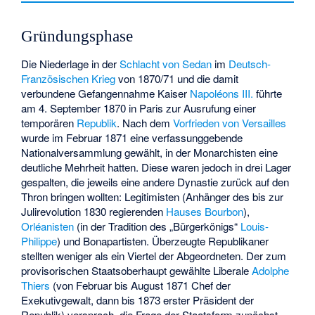
Gründungsphase
Die Niederlage in der
Schlacht von Sedan
im
Deutsch-
Französischen Krieg
von 1870/71 und die damit
verbundene Gefangennahme Kaiser
Napoléons III.
führte
am 4. September 1870 in Paris zur
Ausrufung
einer
temporären
Republik
. Nach dem
Vorfrieden von Versailles
wurde im Februar 1871 eine verfassunggebende
Nationalversammlung gewählt, in der Monarchisten eine
deutliche Mehrheit hatten. Diese waren jedoch in drei Lager
gespalten, die jeweils eine andere Dynastie zurück auf den
Thron bringen wollten: Legitimisten (Anhänger des bis zur
Julirevolution 1830 regierenden
Hauses Bourbon
),
Orléanisten
(in der Tradition des „Bürgerkönigs“
Louis-
Philippe
) und
Bonapartisten
. Überzeugte Republikaner
stellten weniger als ein Viertel der Abgeordneten. Der zum
provisorischen Staatsoberhaupt gewählte Liberale
Adolphe
Thiers
(von Februar bis August 1871 Chef der
Exekutivgewalt, dann bis 1873 erster Präsident der
Republik) versprach, die Frage der Staatsform zunächst