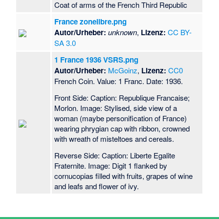
Coat of arms of the French Third Republic
France zonelibre.png
Autor/Urheber:
unknown
,
Lizenz:
CC BY-
SA 3.0
1 France 1936 VSRS.png
Autor/Urheber:
McGoinz
,
Lizenz:
CC0
French Coin. Value: 1 Franc. Date: 1936.
Front Side: Caption: Republique Francaise;
Morlon. Image: Stylised, side view of a
woman (maybe personification of France)
wearing phrygian cap with ribbon, crowned
with wreath of misteltoes and cereals.
Reverse Side: Caption: Liberte Egalite
Fraternite. Image: Digit 1 flanked by
cornucopias filled with fruits, grapes of wine
and leafs and flower of ivy.