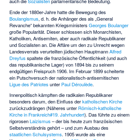
auch die
Sozialisten
parlamentarische Bedeutung.
Ende der 1880er-Jahre hatte die Bewegung des
Boulangismus
, d. h. die Anhänger des als „General
Revanche“ bekannten Kriegsministers
Georges Boulanger
große Popularität. Dieser schlossen sich Monarchisten,
Katholiken, Antisemiten, aber auch radikale Republikaner
und Sozialisten an. Die Affäre um den zu Unrecht wegen
Landesverrats verurteilten jüdischen Hauptmann
Alfred
Dreyfus
spaltete die französische Öffentlichkeit (und auch
das republikanische Lager) von 1894 bis zu seinem
endgültigen Freispruch 1906. Im Februar 1899 scheiterte
ein Putschversuch der nationalistisch-antisemitischen
Ligue des Patriotes
unter
Paul Déroulède
.
Innenpolitisch kämpften die radikalen Republikaner
besonders darum, den Einfluss der
katholischen Kirche
zurückzudrängen (Näheres unter
Römisch-katholische
Kirche in Frankreich#19. Jahrhundert
). Das führte zu einem
rigorosen
Laizismus
– der bis heute zum französischen
Selbstverständnis gehört – und zum Ausbau des
staatlichen Schulsystems
. 1905 wurde als eine