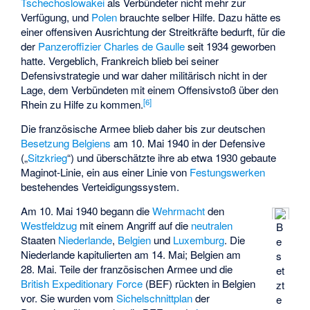
Tschechoslowakei
als Verbündeter nicht mehr zur
Verfügung, und
Polen
brauchte selber Hilfe. Dazu hätte es
einer offensiven Ausrichtung der Streitkräfte bedurft, für die
der
Panzeroffizier
Charles de Gaulle
seit 1934 geworben
hatte. Vergeblich, Frankreich blieb bei seiner
Defensivstrategie und war daher militärisch nicht in der
Lage, dem Verbündeten mit einem Offensivstoß über den
[
6
]
Rhein zu Hilfe zu kommen.
Die französische Armee blieb daher bis zur deutschen
Besetzung Belgiens
am 10. Mai 1940 in der Defensive
(„
Sitzkrieg
“) und überschätzte ihre ab etwa 1930 gebaute
Maginot-Linie, ein aus einer Linie von
Festungswerken
bestehendes Verteidigungssystem.
Am 10. Mai 1940 begann die
Wehrmacht
den
Westfeldzug
mit einem Angriff auf die
neutralen
B
Staaten
Niederlande
,
Belgien
und
Luxemburg
. Die
e
Niederlande kapitulierten am 14. Mai; Belgien am
s
28. Mai. Teile der französischen Armee und die
et
British Expeditionary Force
(BEF) rückten in Belgien
zt
vor. Sie wurden vom
Sichelschnittplan
der
e