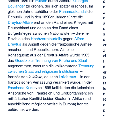
schien 1889 ein
Putsch
durch General
Georges
ü
Boulanger
zu drohen, der sich später erschoss. Im
n
gleichen Jahr erschütterte der
Panamaskandal
die
z
Republik und in den 1890er-Jahren führte die
e
Dreyfus-Affäre
erst an den Rand eines Krieges mit
a
Deutschland und dann an den Rand eines
u
Bürgerkrieges zwischen Nationalisten – die eine
s
Revision des
Hochverratsurteils
gegen
Alfred
d
Dreyfus
als Angriff gegen die französische Armee
er
ansahen – und Republikanern. Als eine
Z
Konsequenz aus der Dreyfus-Affäre wurde 1905
ei
das
Gesetz zur Trennung von Kirche und Staat
t
angenommen, wodurch die vollkommene
Trennung
d
zwischen Staat und religiösen Institutionen
–
er
französisch
la laïcité
, deutsch
Laizismus
– in der
D
französischen Verfassung
verankert wurde. In der
rit
Faschoda-Krise
von 1898 kollidierten die kolonialen
te
Ansprüche von Frankreich und Großbritannien; ein
n
militärischer Konflikt beider Staaten in Afrika (und
R
anschließend möglicherweise in Europa) konnte
e
befürchtet werden.
p
u