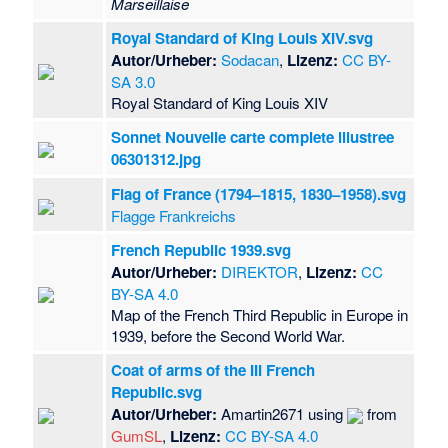
Marseillaise
Royal Standard of King Louis XIV.svg
Autor/Urheber:
Sodacan
,
Lizenz:
CC BY-
SA 3.0
Royal Standard of King Louis XIV
Sonnet Nouvelle carte complete illustree
06301312.jpg
Flag of France (1794–1815, 1830–1958).svg
Flagge Frankreichs
French Republic 1939.svg
Autor/Urheber:
DIREKTOR
,
Lizenz:
CC
BY-SA 4.0
Map of the French Third Republic in Europe in
1939, before the Second World War.
Coat of arms of the III French
Republic.svg
Autor/Urheber:
Amartin2671 using
from
GumSL
,
Lizenz:
CC BY-SA 4.0