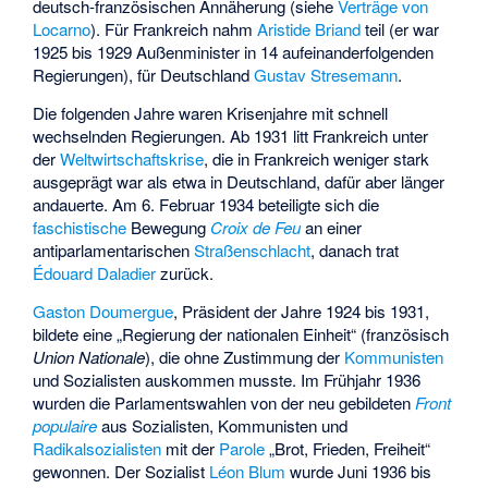
deutsch-französischen Annäherung (siehe
Verträge von
Locarno
). Für Frankreich nahm
Aristide Briand
teil (er war
1925 bis 1929 Außenminister in 14 aufeinanderfolgenden
Regierungen), für Deutschland
Gustav Stresemann
.
Die folgenden Jahre waren Krisenjahre mit schnell
wechselnden Regierungen. Ab 1931 litt Frankreich unter
der
Weltwirtschaftskrise
, die in Frankreich weniger stark
ausgeprägt war als etwa in Deutschland, dafür aber länger
andauerte. Am 6. Februar 1934 beteiligte sich die
faschistische
Bewegung
Croix de Feu
an einer
antiparlamentarischen
Straßenschlacht
, danach trat
Édouard Daladier
zurück.
Gaston Doumergue
, Präsident der Jahre 1924 bis 1931,
bildete eine „Regierung der nationalen Einheit“ (französisch
Union Nationale
), die ohne Zustimmung der
Kommunisten
und Sozialisten auskommen musste. Im Frühjahr 1936
wurden die Parlamentswahlen von der neu gebildeten
Front
populaire
aus Sozialisten, Kommunisten und
Radikalsozialisten
mit der
Parole
„Brot, Frieden, Freiheit“
gewonnen. Der Sozialist
Léon Blum
wurde Juni 1936 bis