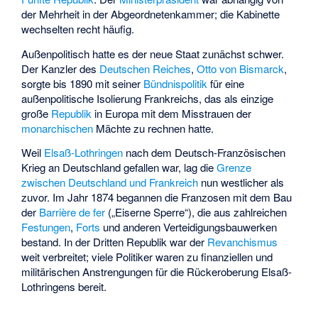
der Mehrheit in der Abgeordnetenkammer; die Kabinette
wechselten recht häufig.
Außenpolitisch hatte es der neue Staat zunächst schwer.
Der Kanzler des
Deutschen Reiches
,
Otto von Bismarck
,
sorgte bis 1890 mit seiner
Bündnispolitik
für eine
außenpolitische Isolierung Frankreichs, das als einzige
große
Republik
in Europa mit dem Misstrauen der
monarchischen
Mächte zu rechnen hatte.
Weil
Elsaß-Lothringen
nach dem Deutsch-Französischen
Krieg an Deutschland gefallen war, lag die
Grenze
zwischen Deutschland und Frankreich
nun westlicher als
zuvor. Im Jahr 1874 begannen die Franzosen mit dem Bau
der
Barrière de fer
(„Eiserne Sperre“), die aus zahlreichen
Festungen
,
Forts
und anderen Verteidigungsbauwerken
bestand. In der Dritten Republik war der
Revanchismus
weit verbreitet; viele Politiker waren zu finanziellen und
militärischen Anstrengungen für die Rückeroberung Elsaß-
Lothringens bereit.