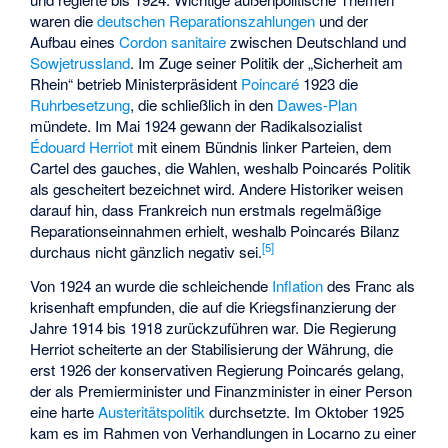
waren die
deutschen Reparationszahlungen
und der
Aufbau eines
Cordon sanitaire
zwischen Deutschland und
Sowjetrussland
. Im Zuge seiner Politik der „Sicherheit am
Rhein“ betrieb Ministerpräsident
Poincaré
1923 die
Ruhrbesetzung
, die schließlich in den
Dawes-Plan
mündete. Im Mai 1924 gewann der Radikalsozialist
Édouard Herriot
mit einem Bündnis linker Parteien, dem
Cartel des gauches
, die Wahlen, weshalb Poincarés Politik
als gescheitert bezeichnet wird. Andere Historiker weisen
darauf hin, dass Frankreich nun erstmals regelmäßige
Reparationseinnahmen erhielt, weshalb Poincarés Bilanz
[
5
]
durchaus nicht gänzlich negativ sei.
Von 1924 an wurde die schleichende
Inflation
des Franc als
krisenhaft empfunden, die auf die Kriegsfinanzierung der
Jahre 1914 bis 1918 zurückzuführen war. Die Regierung
Herriot scheiterte an der Stabilisierung der Währung, die
erst 1926 der konservativen Regierung Poincarés gelang,
der als Premierminister und Finanzminister in einer Person
eine harte
Austeritätspolitik
durchsetzte. Im Oktober 1925
kam es im Rahmen von Verhandlungen in Locarno zu einer