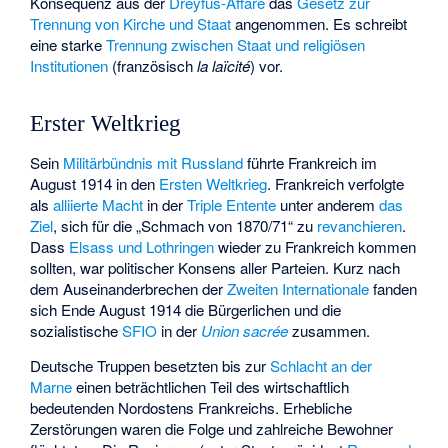
Konsequenz aus der
Dreyfus-Affäre
das
Gesetz zur
Trennung von Kirche und Staat
angenommen. Es schreibt
eine starke
Trennung zwischen Staat und religiösen
Institutionen
(französisch
la laïcité
) vor.
Erster Weltkrieg
Sein
Militärbündnis mit Russland
führte Frankreich im
August 1914 in den
Ersten Weltkrieg
. Frankreich verfolgte
als
alliierte Macht
in der
Triple Entente
unter anderem
das
Ziel
, sich für die „Schmach von 1870/71“ zu
revanchieren
.
Dass
Elsass und Lothringen
wieder zu Frankreich kommen
sollten, war politischer Konsens aller Parteien. Kurz nach
dem Auseinanderbrechen der
Zweiten Internationale
fanden
sich Ende August 1914 die Bürgerlichen und die
sozialistische
SFIO
in der
Union sacrée
zusammen.
Deutsche Truppen besetzten bis zur
Schlacht an der
Marne
einen beträchtlichen Teil des wirtschaftlich
bedeutenden Nordostens Frankreichs. Erhebliche
Zerstörungen waren die Folge und zahlreiche Bewohner