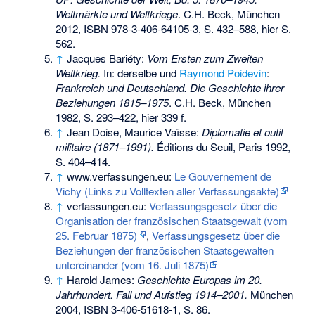
Weltmärkte und Weltkriege
. C.H. Beck, München
2012,
ISBN 978-3-406-64105-3
, S. 432–588, hier S.
562.
↑
Jacques Bariéty:
Vom Ersten zum Zweiten
Weltkrieg.
In: derselbe und
Raymond Poidevin
:
Frankreich und Deutschland. Die Geschichte ihrer
Beziehungen 1815–1975
. C.H. Beck, München
1982, S. 293–422, hier 339 f.
↑
Jean Doise, Maurice Vaïsse:
Diplomatie et outil
militaire (1871–1991).
Éditions du Seuil, Paris 1992,
S. 404–414.
↑
www.verfassungen.eu:
Le Gouvernement de
Vichy (Links zu Volltexten aller Verfassungsakte)
↑
verfassungen.eu:
Verfassungsgesetz über die
Organisation der französischen Staatsgewalt (vom
25. Februar 1875)
,
Verfassungsgesetz über die
Beziehungen der französischen Staatsgewalten
untereinander (vom 16. Juli 1875)
↑
Harold James
:
Geschichte Europas im 20.
Jahrhundert. Fall und Aufstieg 1914–2001.
München
2004,
ISBN 3-406-51618-1
, S. 86.