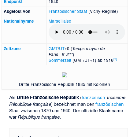
1940
Endpunkt
Französischer Staat
(Vichy-Regime)
Abgelöst von
Marseillaise
National­hymne
GMT
/
UT
±0 (
Zeitzone
Temps moyen de
)
Paris
− 9′ 21″
[
2
]
Sommerzeit
(GMT/UT+1) ab 1916
Dritte Französische Republik 1885 mit Kolonien
Als
Dritte Französische Republik
(
französisch
Troisième
République française
) bezeichnet man den
französischen
Staat zwischen 1870 und 1940. Der offizielle Staatsname
war
République française
.