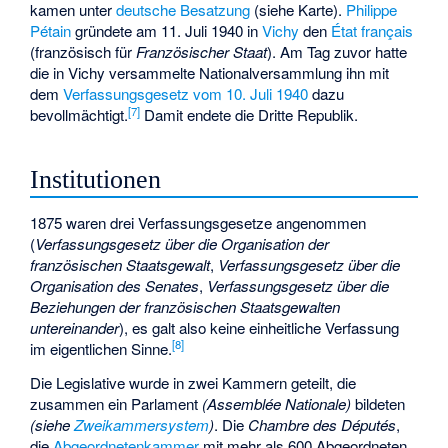
kamen unter
deutsche Besatzung
(siehe Karte).
Philippe
Pétain
gründete am 11. Juli 1940 in
Vichy
den
État français
(französisch für
Französischer Staat
). Am Tag zuvor hatte
die in Vichy versammelte Nationalversammlung ihn mit
dem
Verfassungsgesetz vom 10. Juli 1940
dazu
[
7
]
bevollmächtigt.
Damit endete die Dritte Republik.
Institutionen
1875 waren drei Verfassungsgesetze angenommen
(
Verfassungsgesetz über die Organisation der
französischen Staatsgewalt
,
Verfassungsgesetz über die
Organisation des Senates
,
Verfassungsgesetz über die
Beziehungen der französischen Staatsgewalten
untereinander
), es galt also keine einheitliche Verfassung
[
8
]
im eigentlichen Sinne.
Die Legislative wurde in zwei Kammern geteilt, die
zusammen ein Parlament
(Assemblée Nationale)
bildeten
(siehe
Zweikammersystem
)
. Die
Chambre des Députés
,
die
Abgeordnetenkammer
mit mehr als 600 Abgeordneten,