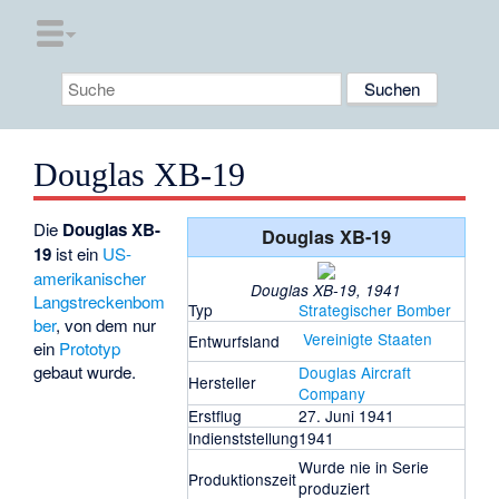
Douglas XB-19
Die
Douglas XB-
Douglas XB-19
19
ist ein
US-
amerikanischer
Douglas XB-19, 1941
Langstreckenbom
Typ
Strategischer Bomber
ber
, von dem nur
Vereinigte Staaten
Entwurfsland
ein
Prototyp
gebaut wurde.
Douglas Aircraft
Hersteller
Company
Erstflug
27. Juni 1941
Indienststellung
1941
Wurde nie in Serie
Produktionszeit
produziert