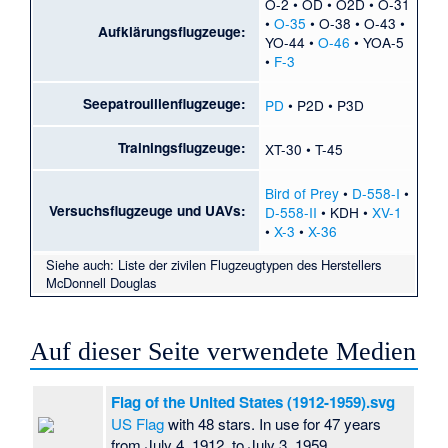
O-2
•
OD
•
O2D
•
O-31
•
O-35
•
O-38
•
O-43
•
Aufklärungsflugzeuge:
YO-44
•
O-46
•
YOA-5
•
F-3
Seepatrouillenflugzeuge:
PD
•
P2D
•
P3D
Trainingsflugzeuge:
XT-30
•
T-45
Bird of Prey
•
D-558-I
•
Versuchsflugzeuge und UAVs:
D-558-II
•
KDH
•
XV-1
•
X-3
•
X-36
Siehe auch:
Liste der zivilen Flugzeugtypen des Herstellers
McDonnell Douglas
Auf dieser Seite verwendete Medien
Flag of the United States (1912-1959).svg
US Flag
with 48 stars. In use for 47 years
from July 4, 1912, to July 3, 1959.