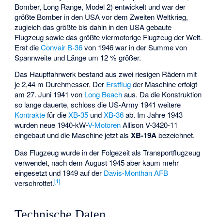
Bomber, Long Range, Model 2) entwickelt und war der
größte Bomber in den USA vor dem Zweiten Weltkrieg,
zugleich das größte bis dahin in den USA gebaute
Flugzeug sowie das größte viermotorige Flugzeug der Welt.
Erst die
Convair B-36
von 1946 war in der Summe von
Spannweite und Länge um 12 % größer.
Das Hauptfahrwerk bestand aus zwei riesigen Rädern mit
je 2,44 m Durchmesser. Der
Erstflug
der Maschine erfolgt
am 27. Juni 1941 von
Long Beach
aus. Da die Konstruktion
so lange dauerte, schloss die US-Army 1941 weitere
Kontrakte
für die
XB-35
und
XB-36
ab. Im Jahre 1943
wurden neue 1940-kW-
V-Motoren
Allison V-3420-11
eingebaut und die Maschine jetzt als
XB-19A
bezeichnet.
Das Flugzeug wurde in der Folgezeit als Transportflugzeug
verwendet, nach dem August 1945 aber kaum mehr
eingesetzt und 1949 auf der
Davis-Monthan AFB
[
1
]
verschrottet.
Technische Daten