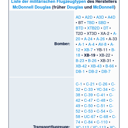
Liste der militärischen Flugzeugtypen
des Herstellers
McDonnell Douglas
(früher
Douglas
und
McDonnell
)
AD
•
A2D
•
A3D
•
A4D
•
BT
•
TBD
•
SBD
•
BTD
•
XTB2D
•
DT
•
T2D
•
XT3D
•
XA-2
•
A-
20
•
A-24
•
A-26
•
A-33
Bomber:
•
A-1
•
A-4
•
AV-8
•
A-
12
•
XB-7
•
YB-11
•
B-
18
•
•
XB-22
•
XB-19
B-23
•
B-26
•
XB-31
•
XB-42
•
XB-43
•
B-66
•
DB-1
•
DB-2
•
DB-7
C-1
•
C-21
•
C-26
•
C-
32
•
C-33
•
YC-34
•
C-
38
•
C-39
•
C-41
•
C-
42
•
C-47
•
C-48
•
C-
49
•
C-50
•
C-51
•
C-
52
•
C-53
•
C-54
•
C-
58
•
UC-67
•
C-68
•
C-
74
•
C-84
•
C-110
•
Transportflugzeuge:
XC-112
/
YC-112
•
XC-