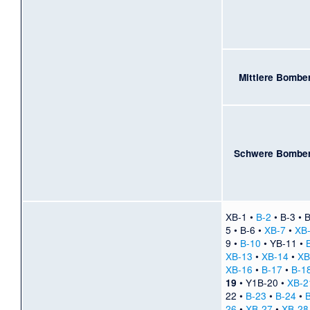
Mittlere Bombe
Schwere Bombe
XB-1
•
B-2
•
B-3
•
B
5
•
B-6
•
XB-7
•
XB
9
•
B-10
•
YB-11
•
XB-13
•
XB-14
•
XB
XB-16
•
B-17
•
B-1
•
Y1B-20
•
XB-2
19
22
•
B-23
•
B-24
•
26
•
XB-27
•
XB-28