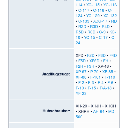
114
•
XC-115
•
YC-116
•
C-117
•
C-118
•
C-
124
•
YC-129
•
XC-132
•
C-133
•
XCG-17
•
RD
•
R2D
•
R3D
•
R4D
•
R5D
•
R6D
•
C-9
•
KC-
10
•
YC-15
•
C-17
•
C-
24
XFD
•
F2D
•
F3D
•
F4D
•
F5D
•
XF6D
•
FH
•
F2H
•
F3H
•
XP-48
•
XP-67
•
P-70
•
XF-85
•
Jagdflugzeuge:
XF-88
•
F-101
•
F-110
•
F-2
•
F-3
•
F-4
•
F-6
•
F-10
•
F-15
•
F/A-18
•
YF-23
XH-20
•
XHJH
•
XHCH
Hubschrauber:
•
XHRH
•
AH-64
•
MD
500