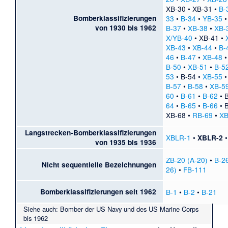
XB-30
•
XB-31
•
B-
Bomberklassifizierungen
33
•
B-34
•
YB-35
von 1930 bis 1962
B-37
•
XB-38
•
XB-
X/YB-40
•
XB-41
•
XB-43
•
XB-44
•
B-
46
•
B-47
•
XB-48
B-50
•
XB-51
•
B-5
53
•
B-54
•
XB-55
B-57
•
B-58
•
XB-5
60
•
B-61
•
B-62
•
64
•
B-65
•
B-66
•
XB-68
•
RB-69
•
XB
Langstrecken-Bomberklassifizierungen
XBLR-1
•
XBLR-2
von 1935 bis 1936
ZB-20 (A-20)
•
B-26
Nicht sequentielle Bezeichnungen
26)
•
FB-111
Bomberklassifizierungen seit 1962
B-1
•
B-2
•
B-21
Siehe auch:
Bomber der US Navy und des US Marine Corps
bis 1962