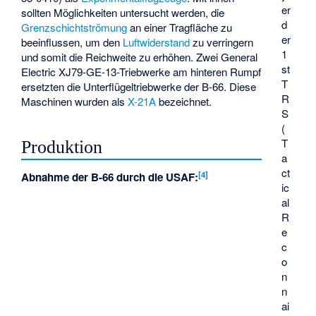
er
sollten Möglichkeiten untersucht werden, die
d
Grenzschichtströmung
an einer Tragfläche zu
er
beeinflussen, um den
Luftwiderstand
zu verringern
1
und somit die Reichweite zu erhöhen. Zwei General
st
Electric XJ79-GE-13-Triebwerke am hinteren Rumpf
T
ersetzten die Unterflügeltriebwerke der B-66. Diese
R
Maschinen wurden als
X-21A
bezeichnet.
S
(
T
Produktion
a
ct
[
4
]
Abnahme der B-66 durch die USAF:
ic
al
R
e
c
o
n
n
ai