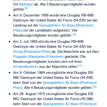
Ort
Beilingen
ab. Alle 3 Besatzungsmitglieder wurden
[
9
]
getötet.
Am 9. Dezember 1958 wurde eine Douglas RB-66B
Destroyer der United States Air Force
(54-535)
bei der
Landung auf der
Spangdahlem Air Base
(
Rheinland-
Pfalz
) vor der Landebahn aufgesetzt. Vier
[
10
]
Besatzungsmitglieder wurden getötet.
Am 3. Juli 1959 stürzte eine Douglas RB-66B
Destroyer der United States Air Force
(54-432)
bei
Sinzig
(
Rheinland-Pfalz
) ab. Die Maschine war auf dem
Flugplatz Wiesbaden-Erbenheim
gestartet. Die
Besatzungsmitglieder konnten sich mit ihren
[
11
]
Schleudersitzen
aus der Maschine retten.
Am 9. Oktober 1969 verunglückte eine Douglas EB-
66E Destroyer der United States Air Force
(54-536)
beim Start von der
Spangdahlem Air Base
(
Rheinland-
[
12
]
Pfalz
). Alle 4 Besatzungsmitglieder wurden getötet.
Am 28. August 1972 verunglückte eine Douglas EB-
66C Destroyer der United States Air Force
(55-386)
beim Start von der
Spangdahlem Air Base
(
Rheinland-