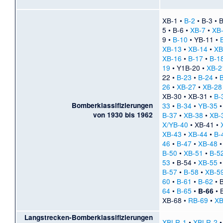
XB-1
•
B-2
•
B-3
•
B
5
•
B-6
•
XB-7
•
XB
9
•
B-10
•
YB-11
•
XB-13
•
XB-14
•
XB
XB-16
•
B-17
•
B-1
19
•
Y1B-20
•
XB-2
22
•
B-23
•
B-24
•
26
•
XB-27
•
XB-28
XB-30
•
XB-31
•
B-
Bomberklassifizierungen
33
•
B-34
•
YB-35
von 1930 bis 1962
B-37
•
XB-38
•
XB-
X/YB-40
•
XB-41
•
XB-43
•
XB-44
•
B-
46
•
B-47
•
XB-48
B-50
•
XB-51
•
B-5
53
•
B-54
•
XB-55
B-57
•
B-58
•
XB-5
60
•
B-61
•
B-62
•
64
•
B-65
•
•
B-66
XB-68
•
RB-69
•
XB
Langstrecken-Bomberklassifizierungen
XBLR-1
•
XBLR-2