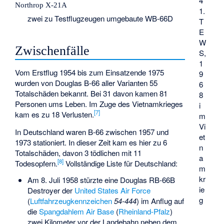
4
Northrop X-21A
1.
zwei zu Testflugzeugen umgebaute WB-66D
T
E
W
Zwischenfälle
S,
1
Vom Erstflug 1954 bis zum Einsatzende 1975
9
wurden von Douglas B-66 aller Varianten 55
6
Totalschäden bekannt. Bei 31 davon kamen 81
8
Personen ums Leben. Im Zuge des Vietnamkrieges
i
[
7
]
kam es zu 18 Verlusten.
m
Vi
In Deutschland waren B-66 zwischen 1957 und
et
1973 stationiert. In dieser Zeit kam es hier zu 6
n
Totalschäden, davon 3 tödlichen mit 11
a
[
8
]
Todesopfern.
Vollständige Liste für Deutschland:
m
kr
Am 8. Juli 1958 stürzte eine Douglas RB-66B
ie
Destroyer der
United States Air Force
g
(
Luftfahrzeugkennzeichen
54-444
) im Anflug auf
die
Spangdahlem Air Base
(
Rheinland-Pfalz
)
zwei Kilometer vor der Landebahn neben dem