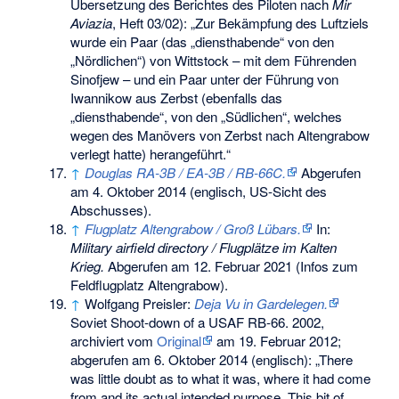
Übersetzung des Berichtes des Piloten nach
Mir
Aviazia
, Heft 03/02): „Zur Bekämpfung des Luftziels
wurde ein Paar (das „diensthabende“ von den
„Nördlichen“) von Wittstock – mit dem Führenden
Sinofjew – und ein Paar unter der Führung von
Iwannikow aus Zerbst (ebenfalls das
„diensthabende“, von den „Südlichen“, welches
wegen des Manövers von Zerbst nach Altengrabow
verlegt hatte) herangeführt.“
↑
Douglas RA-3B / EA-3B / RB-66C.
Abgerufen
am 4. Oktober 2014
(englisch, US-Sicht des
Abschusses).
↑
Flugplatz Altengrabow / Groß Lübars.
In:
Military airfield directory / Flugplätze im Kalten
Krieg.
Abgerufen am 12. Februar 2021
(Infos zum
Feldflugplatz Altengrabow).
↑
Wolfgang Preisler:
Deja Vu in Gardelegen.
Soviet Shoot-down of a USAF RB-66. 2002,
archiviert vom
Original
am
19. Februar 2012
;
abgerufen am 6. Oktober 2014
(englisch): „There
was little doubt as to what it was, where it had come
from and its actual intended purpose. This bit of