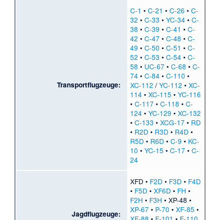
C-1
•
C-21
•
C-26
•
C-
32
•
C-33
•
YC-34
•
C-
38
•
C-39
•
C-41
•
C-
42
•
C-47
•
C-48
•
C-
49
•
C-50
•
C-51
•
C-
52
•
C-53
•
C-54
•
C-
58
•
UC-67
•
C-68
•
C-
74
•
C-84
•
C-110
•
Transportflugzeuge:
XC-112
/
YC-112
•
XC-
114
•
XC-115
•
YC-116
•
C-117
•
C-118
•
C-
124
•
YC-129
•
XC-132
•
C-133
•
XCG-17
•
RD
•
R2D
•
R3D
•
R4D
•
R5D
•
R6D
•
C-9
•
KC-
10
•
YC-15
•
C-17
•
C-
24
XFD
•
F2D
•
F3D
•
F4D
•
F5D
•
XF6D
•
FH
•
F2H
•
F3H
•
XP-48
•
XP-67
•
P-70
•
XF-85
•
Jagdflugzeuge:
XF-88
•
F-101
•
F-110