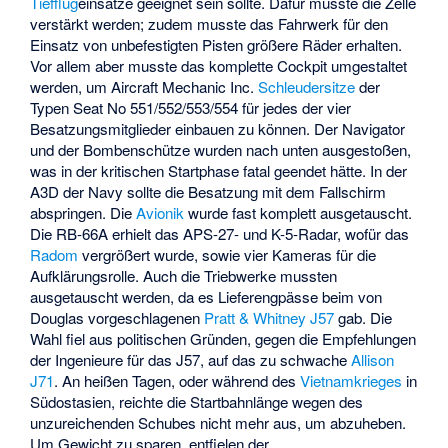
Tiefflug
einsätze geeignet sein sollte. Dafür musste die Zelle
verstärkt werden; zudem musste das Fahrwerk für den
Einsatz von unbefestigten Pisten größere Räder erhalten.
Vor allem aber musste das komplette Cockpit umgestaltet
werden, um Aircraft Mechanic Inc.
Schleudersitze
der
Typen Seat No 551/552/553/554 für jedes der vier
Besatzungsmitglieder einbauen zu können. Der Navigator
und der Bombenschütze wurden nach unten ausgestoßen,
was in der kritischen Startphase fatal geendet hätte. In der
A3D der Navy sollte die Besatzung mit dem Fallschirm
abspringen. Die
Avionik
wurde fast komplett ausgetauscht.
Die RB-66A erhielt das APS-27- und K-5-Radar, wofür das
Radom
vergrößert wurde, sowie vier Kameras für die
Aufklärungsrolle. Auch die Triebwerke mussten
ausgetauscht werden, da es Lieferengpässe beim von
Douglas vorgeschlagenen
Pratt & Whitney J57
gab. Die
Wahl fiel aus politischen Gründen, gegen die Empfehlungen
der Ingenieure für das J57, auf das zu schwache
Allison
J71
. An heißen Tagen, oder während des
Vietnamkrieges
in
Südostasien, reichte die Startbahnlänge wegen des
unzureichenden Schubes nicht mehr aus, um abzuheben.
Um Gewicht zu sparen, entfielen der