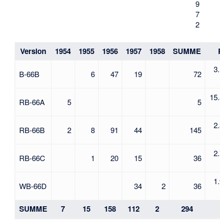
9
7
2
Version
1954
1955
1956
1957
1958
SUMME
3
B-66B
6
47
19
72
15
RB-66A
5
5
2
RB-66B
2
8
91
44
145
2
RB-66C
1
20
15
36
1
WB-66D
34
2
36
SUMME
7
15
158
112
2
294