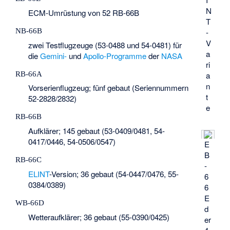
N
ECM-Umrüstung von 52 RB-66B
T
NB-66B
-
V
zwei Testflugzeuge (53-0488 und 54-0481) für
a
die
Gemini-
und
Apollo-Programme
der
NASA
ri
RB-66A
a
n
Vorserienflugzeug; fünf gebaut (Seriennummern
t
52-2828/2832)
e
RB-66B
Aufklärer; 145 gebaut (53-0409/0481, 54-
0417/0446, 54-0506/0547)
E
B
RB-66C
-
ELINT
-Version; 36 gebaut (54-0447/0476, 55-
6
0384/0389)
6
E
WB-66D
d
Wetteraufklärer; 36 gebaut (55-0390/0425)
er