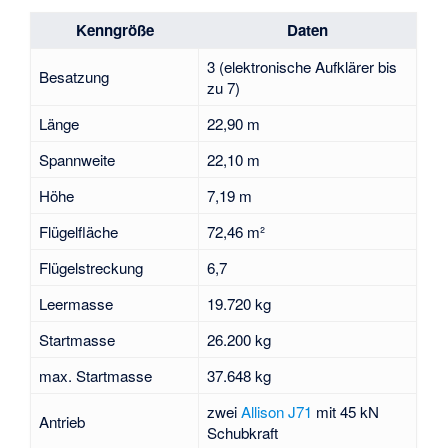
Kenngröße
Daten
3 (elektronische Aufklärer bis
Besatzung
zu 7)
Länge
22,90 m
Spannweite
22,10 m
Höhe
7,19 m
Flügelfläche
72,46 m²
Flügelstreckung
6,7
Leermasse
19.720 kg
Startmasse
26.200 kg
max. Startmasse
37.648 kg
zwei
Allison J71
mit 45 kN
Antrieb
Schubkraft