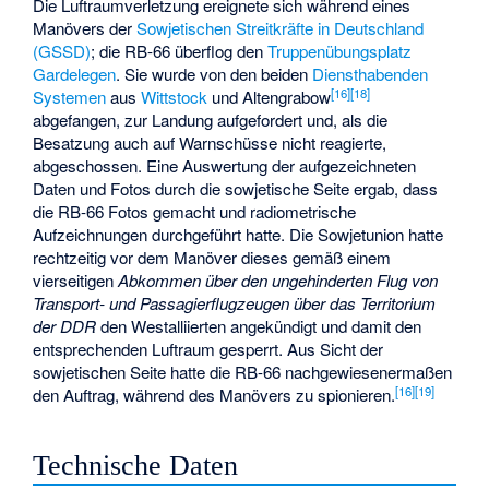
Die Luftraumverletzung ereignete sich während eines
Manövers der
Sowjetischen Streitkräfte in Deutschland
(GSSD)
; die RB-66 überflog den
Truppenübungsplatz
Gardelegen
. Sie wurde von den beiden
Diensthabenden
[
16
]
[
18
]
Systemen
aus
Wittstock
und Altengrabow
abgefangen, zur Landung aufgefordert und, als die
Besatzung auch auf Warnschüsse nicht reagierte,
abgeschossen. Eine Auswertung der aufgezeichneten
Daten und Fotos durch die sowjetische Seite ergab, dass
die RB-66 Fotos gemacht und radiometrische
Aufzeichnungen durchgeführt hatte. Die Sowjetunion hatte
rechtzeitig vor dem Manöver dieses gemäß einem
vierseitigen
Abkommen über den ungehinderten Flug von
Transport- und Passagierflugzeugen über das Territorium
der DDR
den Westalliierten angekündigt und damit den
entsprechenden Luftraum gesperrt. Aus Sicht der
sowjetischen Seite hatte die RB-66 nachgewiesenermaßen
[
16
]
[
19
]
den Auftrag, während des Manövers zu spionieren.
Technische Daten