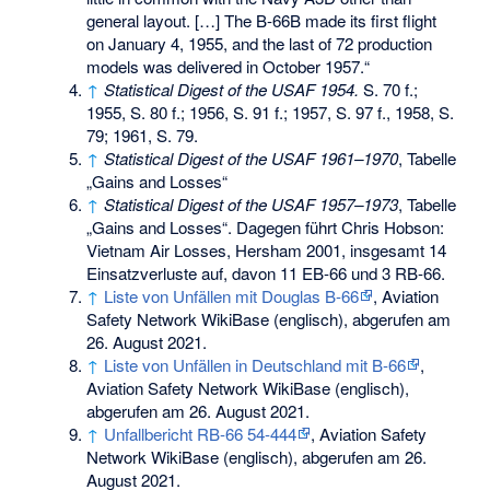
general layout. […] The B-66B made its first flight
on January 4, 1955, and the last of 72 production
models was delivered in October 1957.“
↑
Statistical Digest of the USAF 1954.
S. 70 f.;
1955, S. 80 f.; 1956, S. 91 f.; 1957, S. 97 f., 1958, S.
79; 1961, S. 79.
↑
Statistical Digest of the USAF 1961–1970
, Tabelle
„Gains and Losses“
↑
Statistical Digest of the USAF 1957–1973
, Tabelle
„Gains and Losses“. Dagegen führt Chris Hobson:
Vietnam Air Losses, Hersham 2001, insgesamt 14
Einsatzverluste auf, davon 11 EB-66 und 3 RB-66.
↑
Liste von Unfällen mit Douglas B-66
,
Aviation
Safety Network WikiBase
(englisch), abgerufen am
26. August 2021.
↑
Liste von Unfällen in Deutschland mit B-66
,
Aviation Safety Network WikiBase
(englisch),
abgerufen am 26. August 2021.
↑
Unfallbericht RB-66 54-444
,
Aviation Safety
Network WikiBase
(englisch), abgerufen am 26.
August 2021.