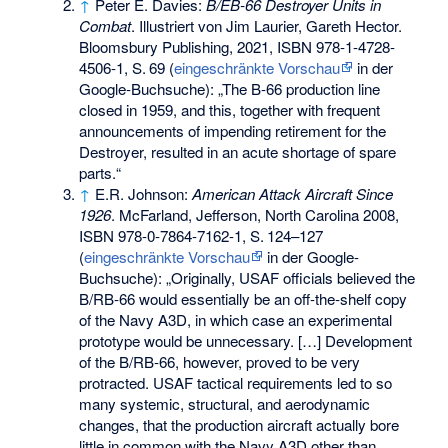
↑
Peter E. Davies:
B/EB-66 Destroyer Units in
Combat
. Illustriert von Jim Laurier, Gareth Hector.
Bloomsbury Publishing, 2021,
ISBN 978-1-4728-
4506-1
,
S.
69
(
eingeschränkte Vorschau
in der
Google-Buchsuche): „The B-66 production line
closed in 1959, and this, together with frequent
announcements of impending retirement for the
Destroyer, resulted in an acute shortage of spare
parts.“
↑
E.R. Johnson:
American Attack Aircraft Since
1926
. McFarland, Jefferson, North Carolina 2008,
ISBN 978-0-7864-7162-1
,
S.
124–127
(
eingeschränkte Vorschau
in der Google-
Buchsuche): „Originally, USAF officials believed the
B/RB-66 would essentially be an off-the-shelf copy
of the Navy A3D, in which case an experimental
prototype would be unnecessary. […] Development
of the B/RB-66, however, proved to be very
protracted. USAF tactical requirements led to so
many systemic, structural, and aerodynamic
changes, that the production aircraft actually bore
little in common with the Navy A3D other than