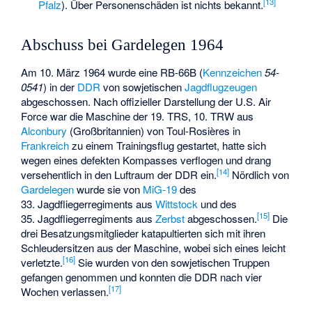
[
13
]
Pfalz
). Über Personenschäden ist nichts bekannt.
Abschuss bei Gardelegen 1964
Am 10. März 1964 wurde eine RB-66B (
Kennzeichen
54-
0541
) in der
DDR
von sowjetischen
Jagdflugzeugen
abgeschossen. Nach offizieller Darstellung der U.S. Air
Force war die Maschine der 19. TRS, 10. TRW aus
Alconbury
(Großbritannien) von
Toul-Rosières
in
Frankreich
zu einem Trainingsflug gestartet, hatte sich
wegen eines defekten Kompasses verflogen und drang
[
14
]
versehentlich in den Luftraum der DDR ein.
Nördlich von
Gardelegen
wurde sie von
MiG-19
des
33. Jagdfliegerregiments aus
Wittstock
und des
[
15
]
35. Jagdfliegerregiments aus
Zerbst
abgeschossen.
Die
drei Besatzungsmitglieder katapultierten sich mit ihren
Schleudersitzen aus der Maschine, wobei sich eines leicht
[
16
]
verletzte.
Sie wurden von den sowjetischen Truppen
gefangen genommen und konnten die DDR nach vier
[
17
]
Wochen verlassen.