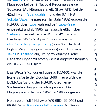
Flugzeuge bei der 9. Tactical Reconnaissance
S
Squadron (Aufklärungsstaffel), Shaw AFB, bei der
A
42nd TRS in
Spangdahlem
und der 67. TRS in
F
Yokota
(
Japan
) eingesetzt. Im Jahr 1962 wurden die
E
RB-66C über
Kuba
während der
Kuba-Krise
D
eingesetzt und ab 1965 fast ausschließlich über
o
Vietnam
. Hier setzten die 41. und 42. Tactical
u
Electronic Warfare Squadrons (Staffeln zur
gl
elektronischen Kriegsführung
) des 355. Tactical
a
Fighter Wing (Jagdgeschwaders) die EB-66 von
s
Takhli
in
Thailand
ein, um nordvietnamesische
R
Radarstellungen zu stören. Selbst angreifen konnten
B
die RB-66/EB-66 nicht.
-
6
Das
Wettererkundungsflugzeug
WB-66D
war die
6
letzte Variante der Douglas B-66. Hier wurde die
B
ECM-Ausrüstung der RB-66C durch eine
D
Wettererkundungsausrüstung ersetzt. Die
e
Flugzeuge wurden von 1957 bis 1965 eingesetzt.
st
ro
Northrop erhielt 1962 zwei WB-66D (55-0408 und
y
55-0410) als
Experimentalflugzeuge
. Mit ihnen