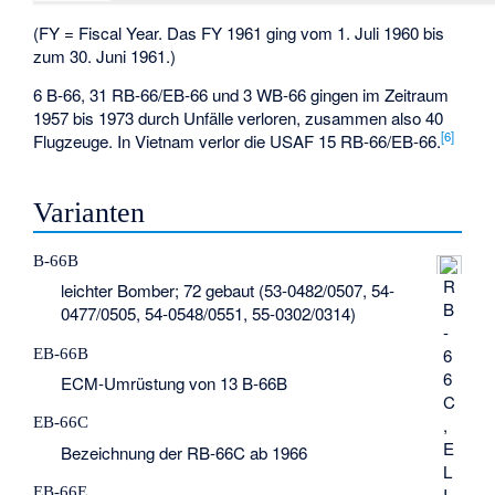
(FY = Fiscal Year. Das FY 1961 ging vom 1. Juli 1960 bis
zum 30. Juni 1961.)
6 B-66, 31 RB-66/EB-66 und 3 WB-66 gingen im Zeitraum
1957 bis 1973 durch Unfälle verloren, zusammen also 40
[
6
]
Flugzeuge. In Vietnam verlor die USAF 15 RB-66/EB-66.
Varianten
B-66B
R
leichter Bomber; 72 gebaut (53-0482/0507, 54-
B
0477/0505, 54-0548/0551, 55-0302/0314)
-
EB-66B
6
6
ECM-Umrüstung von 13 B-66B
C
EB-66C
,
E
Bezeichnung der RB-66C ab 1966
L
EB-66E
I