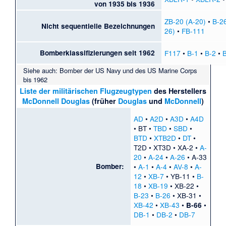
von 1935 bis 1936
ZB-20 (A-20)
•
B-26
Nicht sequentielle Bezeichnungen
26)
•
FB-111
Bomberklassifizierungen seit 1962
F117
•
B-1
•
B-2
•
Siehe auch:
Bomber der US Navy und des US Marine Corps
bis 1962
Liste der militärischen Flugzeugtypen
des Herstellers
McDonnell Douglas
(früher
Douglas
und
McDonnell
)
AD
•
A2D
•
A3D
•
A4D
•
BT
•
TBD
•
SBD
•
BTD
•
XTB2D
•
DT
•
T2D
•
XT3D
•
XA-2
•
A-
20
•
A-24
•
A-26
•
A-33
Bomber:
•
A-1
•
A-4
•
AV-8
•
A-
12
•
XB-7
•
YB-11
•
B-
18
•
XB-19
•
XB-22
•
B-23
•
B-26
•
XB-31
•
XB-42
•
XB-43
•
•
B-66
DB-1
•
DB-2
•
DB-7