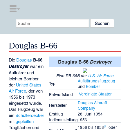
Douglas B-66
Die
Douglas
B-66
Douglas B-66
Destroyer
Destroyer
war ein
Aufklärer und
Eine RB-66B der
U.S. Air Force
leichter Bomber
Aufklärungsflugzeug
Typ
der
United States
und
Bomber
Air Force
, der von
Vereinigte Staaten
Entwurfsland
1956 bis 1973
Douglas Aircraft
eingesetzt wurde.
Hersteller
Company
Das Flugzeug war
Erstflug
28. Juni 1954
ein
Schulterdecker
Indienststellung
1956
mit
gepfeilten
[
1
]
1956 bis 1958
oder
Tragflächen und