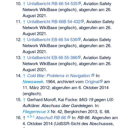
↑
Unfallbericht RB-66 54-535
,
Aviation Safety
Network WikiBase
(englisch), abgerufen am 26.
August 2021.
↑
Unfallbericht RB-66B 54-432
,
Aviation Safety
Network WikiBase
(englisch), abgerufen am 26.
August 2021.
↑
Unfallbericht EB-66 54-536
,
Aviation Safety
Network WikiBase
(englisch), abgerufen am 26.
August 2021.
↑
Unfallbericht EB-66 55-386
,
Aviation Safety
Network WikiBase
(englisch), abgerufen am 26.
August 2021.
↑
Cold War: Problems in Navigation.
In:
Newsweek
.
1964, archiviert vom
Original
am
11. März 2012
;
abgerufen am 6. Oktober 2014
(englisch).
↑
Gerhard Moroff, Kai Focke:
MiG-19 gegen US-
Aufklärer. Abschuss über Gardelegen.
In:
Fliegerrevue X
Nr. 42, Bergkirchen 2013, S. 68.
a
b
c
↑
Abschuß RB-66.
In:
RB-66.
Abgerufen am
4. Oktober 2014
(UdSSR-Sicht des Abschusses,