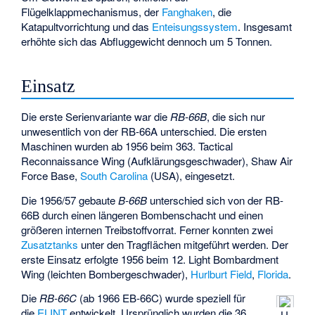
Flügelklappmechanismus, der
Fanghaken
, die
Katapultvorrichtung und das
Enteisungssystem
. Insgesamt
erhöhte sich das Abfluggewicht dennoch um 5 Tonnen.
Einsatz
Die erste Serienvariante war die
RB-66B
, die sich nur
unwesentlich von der RB-66A unterschied. Die ersten
Maschinen wurden ab 1956 beim 363. Tactical
Reconnaissance Wing (Aufklärungsgeschwader),
Shaw Air
Force Base
,
South Carolina
(USA), eingesetzt.
Die 1956/57 gebaute
B-66B
unterschied sich von der RB-
66B durch einen längeren Bombenschacht und einen
größeren internen Treibstoffvorrat. Ferner konnten zwei
Zusatztanks
unter den Tragflächen mitgeführt werden. Der
erste Einsatz erfolgte 1956 beim 12. Light Bombardment
Wing (leichten Bombergeschwader),
Hurlburt Field
,
Florida
.
Die
RB-66C
(ab 1966 EB-66C) wurde speziell für
die
ELINT
entwickelt. Ursprünglich wurden die 36
U