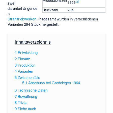
Produktionszeit
[
2
]
1959
zwei
darunterhängende
Stückzahl
294
n
Strahltriebwerken
. Insgesamt wurden in verschiedenen
Varianten 294 Stück hergestellt.
Inhaltsverzeichnis
1
Entwicklung
2
Einsatz
3
Produktion
4
Varianten
5
Zwischenfälle
5.1
Abschuss bei Gardelegen 1964
6
Technische Daten
7
Bewaffnung
8
Trivia
9
Siehe auch