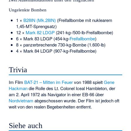
Ungelenkte Bomben
1 ×
B28IN (Mk.28IN)
(Freifallbombe mit nuklearem
1,45-MT-Sprengsatz)
12 ×
Mark 82 LDGP
(241-kg-/500-lb-Freifallbombe)
6 × Mark 83 LDGP (454-kg-
Freifallbombe
)
8 × panzerbrechende 730-kg-Bombe (1.600-lb)
4 × Mark 84 LDGP (907-kg-Freifallbombe)
Trivia
Im Film
BAT-21 – Mitten im Feuer
von 1988 spielt
Gene
Hackman
die Rolle des Lt. Colonel Iceal Hambleton, der
am 2. April 1972 als Navigator in einer EB-66 über
Nordvietnam
abgeschossen wurde. Der Film ist jedoch oft
weit von den realen Begebenheiten entfernt.
Siehe auch