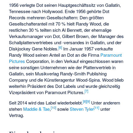
1956 verlegte Dot seinen Hauptgeschäftssitz von Gallatin,
Tennessee nach Hollywood. Ende 1956 gehörte Dot
Records mehreren Gesellschaftern: Den größten
Gesellschafteranteil mit 70 % hielt Randy Wood, die
restlichen 30 % teilten sich Al Bennett, der ehemalige
Verkaufsmanager von Dot, Gilbert Brown, der Manager des
Schallplattenvertriebes und -versandes in Gallatin, und der
[
6
]
Diskjockey
Gene Nobles
.
Im Januar 1957 verkaufte
Randy Wood seinen Anteil an Dot an die Firma
Paramount
Pictures
Corporation, in den Verkauf eingeschlossen waren
seine sonstigen Unternehmen wie der Plattenvertrieb in
Gallatin, sein Musikverlag Randy-Smith Publishing
Company und die Künstleragentur Wood-Spina. Wood blieb
weiterhin Präsident des Dot Labels und wurde gleichzeitig
[
7
]
Vizepräsident von Paramount Pictures.
[
8
]
[
9
]
Seit 2014 wird das Label wiederbelebt.
Unter anderem
[
10
]
[
11
]
stehen
Maddie & Tae
,
sowie
Steven Tyler
unter
Vertrag.