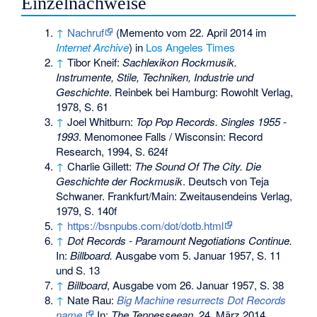
Einzelnachweise
↑
Nachruf
(
Memento
vom 22. April 2014 im
Internet Archive
) in
Los Angeles Times
↑
Tibor Kneif:
Sachlexikon Rockmusik.
Instrumente, Stile, Techniken, Industrie und
Geschichte
. Reinbek bei Hamburg: Rowohlt Verlag,
1978, S. 61
↑
Joel Whitburn:
Top Pop Records. Singles 1955 -
1993
. Menomonee Falls / Wisconsin: Record
Research, 1994, S. 624f
↑
Charlie Gillett:
The Sound Of The City. Die
Geschichte der Rockmusik
. Deutsch von Teja
Schwaner. Frankfurt/Main: Zweitausendeins Verlag,
1979, S. 140f
↑
https://bsnpubs.com/dot/dotb.html
↑
Dot Records - Paramount Negotiations Continue.
In:
Billboard.
Ausgabe vom 5. Januar 1957, S. 11
und S. 13
↑
Billboard
, Ausgabe vom 26. Januar 1957, S. 38
↑
Nate Rau:
Big Machine resurrects Dot Records
name.
In:
The Tennesseean
.
24. März 2014