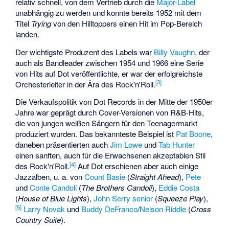
relativ schnell, von dem Vertrieb durch die
Major-Label
unabhängig zu werden und konnte bereits 1952 mit dem
Titel
Trying
von den Hilltoppers einen Hit im Pop-Bereich
landen.
Der wichtigste Produzent des Labels war
Billy Vaughn
, der
auch als Bandleader zwischen 1954 und 1966 eine Serie
von Hits auf Dot veröffentlichte, er war der erfolgreichste
[
3
]
Orchesterleiter in der Ära des Rock'n'Roll.
Die Verkaufspolitik von Dot Records in der Mitte der 1950er
Jahre war geprägt durch Cover-Versionen von R&B-Hits,
die von jungen weißen Sängern für den Teenagermarkt
produziert wurden. Das bekannteste Beispiel ist
Pat Boone
,
daneben präsentierten auch
Jim Lowe
und
Tab Hunter
einen sanften, auch für die Erwachsenen akzeptablen Stil
[
4
]
des Rock'n'Roll.
Auf Dot erschienen aber auch einige
Jazzalben, u. a. von
Count Basie
(
Straight Ahead
),
Pete
und
Conte Candoli
(
The Brothers Candoli
),
Eddie Costa
(
House of Blue Lights
),
John Serry senior
(
Squeeze Play
),
[
5
]
Larry Novak
und
Buddy DeFranco
/
Nelson Riddle
(
Cross
Country Suite
).