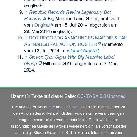
(englisch).
↑
Republic Records Revive Legendary Dot
Records.
Big Machine Label Group, archiviert
vom
Original
am
15. Juli 2014
;
abgerufen am
29. Mai 2014
(englisch).
↑
DOT RECORDS ANNOUNCES MADDIE & TAE
AS INAUGURAL ACT ON ROSTER
(
Memento
vom 12. Juli 2014 im
Internet Archive
)
↑
Steven Tyler Signs With Big Machine Label
Group.
Billboard, 2015,
abgerufen am 3. März
2024
.
Lizenz für Texte auf dieser Seite:
CC-BY-SA 3.0 Unported
.
Der original-Artikel ist
hier
abrufbar.
Hier
finden Sie Informationen zu
den Autoren des Artikels. An Bildern wurden keine Veränderungen
vorgenommen - diese werden aber in der Regel wie bei der
ursprünglichen Quelle des Artikels verkleinert, d.h. als Vorschaubilder
angezeigt. Klicken Sie auf ein Bild für weitere Informationen zum