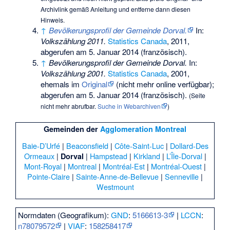
Archivlink gemäß
Anleitung
und entferne dann diesen
Hinweis.
↑
Bevölkerungsprofil der Gemeinde Dorval.
In:
Volkszählung 2011.
Statistics Canada
, 2011,
abgerufen am 5. Januar 2014
(französisch).
↑
Bevölkerungsprofil der Gemeinde Dorval.
In:
Volkszählung 2001.
Statistics Canada
, 2001,
ehemals im
Original
(nicht mehr online verfügbar)
;
abgerufen am 5. Januar 2014
(französisch).
(
Seite
nicht mehr abrufbar
.
Suche in Webarchiven
)
Gemeinden der
Agglomeration Montreal
Baie-D’Urfé
|
Beaconsfield
|
Côte-Saint-Luc
|
Dollard-Des
Ormeaux
|
|
Hampstead
|
Kirkland
|
L’Île-Dorval
|
Dorval
Mont-Royal
|
Montreal
|
Montréal-Est
|
Montréal-Ouest
|
Pointe-Claire
|
Sainte-Anne-de-Bellevue
|
Senneville
|
Westmount
Normdaten (Geografikum):
GND
:
5166613-3
|
LCCN
:
n78079572
|
VIAF
:
158258417