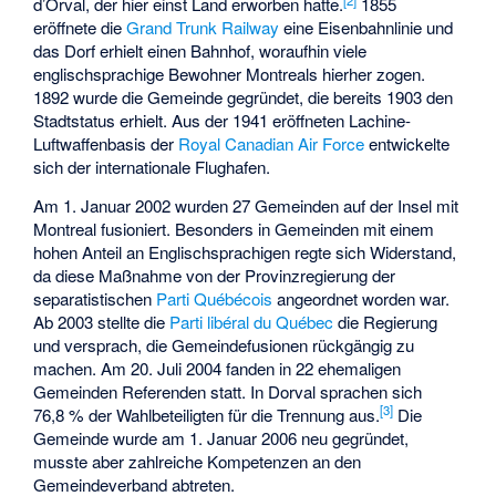
d’Orval, der hier einst Land erworben hatte.
1855
eröffnete die
Grand Trunk Railway
eine Eisenbahnlinie und
das Dorf erhielt einen Bahnhof, woraufhin viele
englischsprachige Bewohner Montreals hierher zogen.
1892 wurde die Gemeinde gegründet, die bereits 1903 den
Stadtstatus erhielt. Aus der 1941 eröffneten Lachine-
Luftwaffenbasis der
Royal Canadian Air Force
entwickelte
sich der internationale Flughafen.
Am 1. Januar 2002 wurden 27 Gemeinden auf der Insel mit
Montreal fusioniert. Besonders in Gemeinden mit einem
hohen Anteil an Englischsprachigen regte sich Widerstand,
da diese Maßnahme von der Provinzregierung der
separatistischen
Parti Québécois
angeordnet worden war.
Ab 2003 stellte die
Parti libéral du Québec
die Regierung
und versprach, die Gemeindefusionen rückgängig zu
machen. Am 20. Juli 2004 fanden in 22 ehemaligen
Gemeinden Referenden statt. In Dorval sprachen sich
[
3
]
76,8 % der Wahlbeteiligten für die Trennung aus.
Die
Gemeinde wurde am 1. Januar 2006 neu gegründet,
musste aber zahlreiche Kompetenzen an den
Gemeindeverband abtreten.