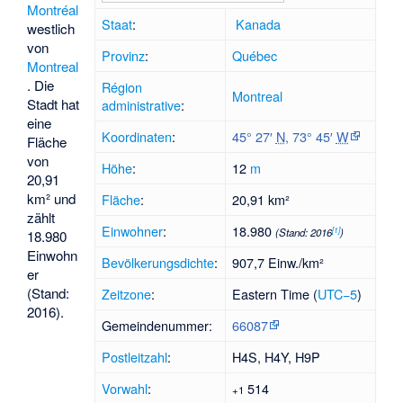
Montréal
Staat
:
Kanada
westlich
von
Provinz
:
Québec
Montreal
. Die
Région
Montreal
Stadt hat
administrative
:
eine
Koordinaten
:
45° 27′
N
,
73° 45′
W
Fläche
von
Höhe
:
12
m
20,91
km² und
Fläche
:
20,91 km²
zählt
Einwohner
:
18.980
[
1
]
(Stand: 2016
)
18.980
Einwohn
Bevölkerungsdichte
:
907,7 Einw./km²
er
(Stand:
Zeitzone
:
Eastern Time (
UTC−5
)
2016).
Gemeindenummer:
66087
Postleitzahl
:
H4S, H4Y, H9P
Vorwahl
:
514
+1