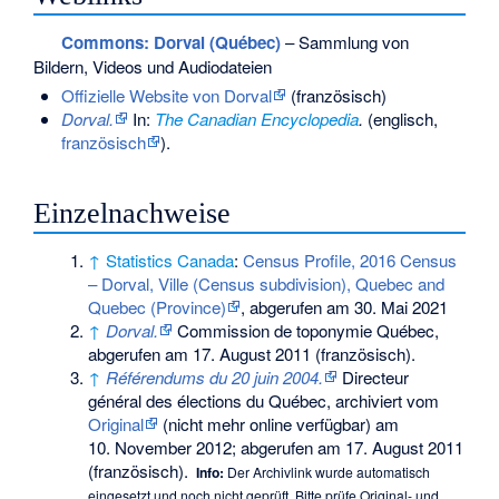
Commons
: Dorval (Québec)
– Sammlung von
Bildern, Videos und Audiodateien
Offizielle Website von Dorval
(französisch)
Dorval.
In:
The Canadian Encyclopedia
.
(englisch,
französisch
).
Einzelnachweise
↑
Statistics Canada
:
Census Profile, 2016 Census
– Dorval, Ville (Census subdivision), Quebec and
Quebec (Province)
, abgerufen am 30. Mai 2021
↑
Dorval.
Commission de toponymie Québec,
abgerufen am 17. August 2011
(französisch).
↑
Référendums du 20 juin 2004.
Directeur
général des élections du Québec, archiviert vom
Original
(nicht mehr online verfügbar) am
10. November 2012
;
abgerufen am 17. August 2011
(französisch).
Info:
Der Archivlink wurde automatisch
eingesetzt und noch nicht geprüft. Bitte prüfe Original- und