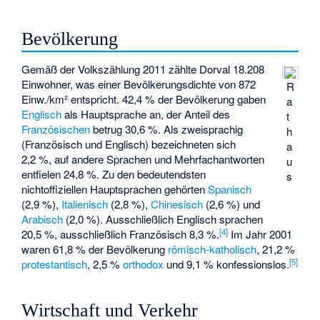
Bevölkerung
Gemäß der Volkszählung 2011 zählte Dorval 18.208
Einwohner, was einer Bevölkerungsdichte von 872
R
Einw./km² entspricht. 42,4 % der Bevölkerung gaben
a
Englisch
als Hauptsprache an, der Anteil des
t
Französischen
betrug 30,6 %. Als zweisprachig
h
(Französisch und Englisch) bezeichneten sich
a
2,2 %, auf andere Sprachen und Mehrfachantworten
u
entfielen 24,8 %. Zu den bedeutendsten
s
nichtoffiziellen Hauptsprachen gehörten
Spanisch
(2,9 %),
Italienisch
(2,8 %),
Chinesisch
(2,6 %) und
Arabisch
(2,0 %). Ausschließlich Englisch sprachen
[
4
]
20,5 %, ausschließlich Französisch 8,3 %.
Im Jahr 2001
waren 61,8 % der Bevölkerung
römisch-katholisch
, 21,2 %
[
5
]
protestantisch
, 2,5 %
orthodox
und 9,1 % konfessionslos.
Wirtschaft und Verkehr