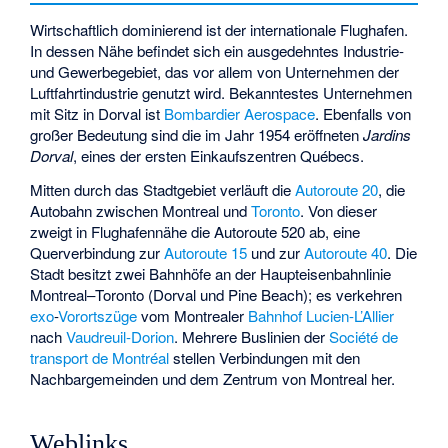
Wirtschaftlich dominierend ist der
internationale Flughafen
.
In dessen Nähe befindet sich ein ausgedehntes Industrie-
und Gewerbegebiet, das vor allem von Unternehmen der
Luftfahrtindustrie genutzt wird. Bekanntestes Unternehmen
mit Sitz in Dorval ist
Bombardier Aerospace
. Ebenfalls von
großer Bedeutung sind die im Jahr 1954 eröffneten
Jardins
Dorval
, eines der ersten Einkaufszentren Québecs.
Mitten durch das Stadtgebiet verläuft die
Autoroute 20
, die
Autobahn zwischen Montreal und
Toronto
. Von dieser
zweigt in Flughafennähe die
Autoroute 520
ab, eine
Querverbindung zur
Autoroute 15
und zur
Autoroute 40
. Die
Stadt besitzt zwei Bahnhöfe an der Haupteisenbahnlinie
Montreal–Toronto (Dorval und Pine Beach); es verkehren
exo
-
Vorortszüge
vom Montrealer
Bahnhof Lucien-L’Allier
nach
Vaudreuil-Dorion
. Mehrere Buslinien der
Société de
transport de Montréal
stellen Verbindungen mit den
Nachbargemeinden und dem Zentrum von Montreal her.
Weblinks