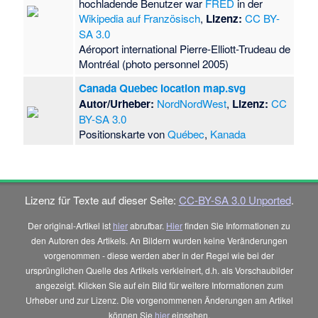
hochladende Benutzer war
FRED
in der
Wikipedia auf Französisch
,
Lizenz:
CC BY-
SA 3.0
Aéroport international Pierre-Elliott-Trudeau de
Montréal (photo personnel 2005)
Canada Quebec location map.svg
Autor/Urheber:
NordNordWest
,
Lizenz:
CC
BY-SA 3.0
Positionskarte von
Québec
,
Kanada
Lizenz für Texte auf dieser Seite:
CC-BY-SA 3.0 Unported
.
Der original-Artikel ist
hier
abrufbar.
Hier
finden Sie Informationen zu
den Autoren des Artikels. An Bildern wurden keine Veränderungen
vorgenommen - diese werden aber in der Regel wie bei der
ursprünglichen Quelle des Artikels verkleinert, d.h. als Vorschaubilder
angezeigt. Klicken Sie auf ein Bild für weitere Informationen zum
Urheber und zur Lizenz. Die vorgenommenen Änderungen am Artikel
können Sie
hier
einsehen.