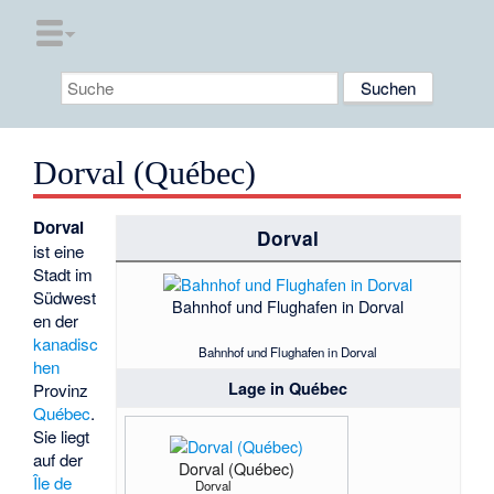
Dorval (Québec)
Dorval
Dorval
ist eine
Stadt im
Südwest
Bahnhof und Flughafen in Dorval
en der
kanadisc
Bahnhof und Flughafen in Dorval
hen
Lage in Québec
Provinz
Québec
.
Sie liegt
auf der
Dorval (Québec)
Île de
Dorval