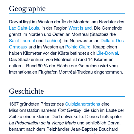
Geographie
Dorval liegt im Westen der Île de Montréal am Nordufer des
Lac Saint-Louis
, in der Region
West Island
. Die Gemeinde
grenzt im Norden und Osten an Montreal (Stadtbezirke
Saint-Laurent
und
Lachine
), im Nordwesten an
Dollard-Des
Ormeaux
und im Westen an
Pointe-Claire
. Knapp einen
halben Kilometer vor der Küste befindet sich
L’Île-Dorval
.
Das Stadtzentrum von Montreal ist rund 14 Kilometer
entfernt. Rund 60 % der Fläche der Gemeinde wird vom
internationalen
Flughafen Montréal-Trudeau
eingenommen.
Geschichte
1667 gründeten Priester des
Sulpizianerordens
eine
Missionsstation namens
Fort Gentilly
, die sich im Laufe der
Zeit zu einem kleinen Dorf entwickelte. Dieses hieß später
La Présentation de la Vierge Marie
und schließlich Dorval,
benannt nach dem Pelzhändler Jean-Baptiste Bouchard
[
2
]