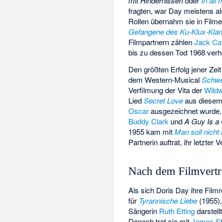
mit Hindernissen
oder
In all
fragten, war Day meistens a
Rollen übernahm sie in Film
Gefangene des Ku-Klux-Kla
Filmpartnern zählen
Jack Ca
bis zu dessen Tod 1968 verhe
Den größten Erfolg jener Zeit
dem Western-Musical
Schwe
Verfilmung der Vita der
Wild
Lied
Secret Love
aus diesem 
Oscar
ausgezeichnet wurde,
Buddy Clark
und
A Guy Is a
1955 kam mit
Man soll nicht 
Partnerin auftrat, ihr letzter 
Nach dem Filmvert
Als sich Doris Day ihre Film
für
Tyrannische Liebe
(1955),
Sängerin
Ruth Etting
darstel
Danach trat sie mit
James St