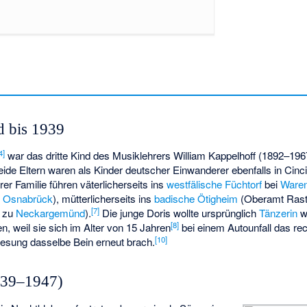
d bis 1939
4
]
war das dritte Kind des Musiklehrers William Kappelhoff (1892–196
de Eltern waren als Kinder deutscher Einwanderer ebenfalls in Cinci
er Familie führen väterlicherseits ins
westfälische
Füchtorf
bei
Waren
 Osnabrück
), mütterlicherseits ins
badische
Ötigheim
(
Oberamt Rast
[
7
]
e zu
Neckargemünd
).
Die junge Doris wollte ursprünglich
Tänzerin
w
[
8
]
n, weil sie sich im Alter von 15 Jahren
bei einem Autounfall das re
[
10
]
nesung dasselbe Bein erneut brach.
939–1947)