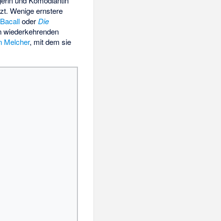
ngerin und Komödiantin
tzt. Wenige ernstere
Bacall
oder
Die
en wiederkehrenden
n Melcher
, mit dem sie