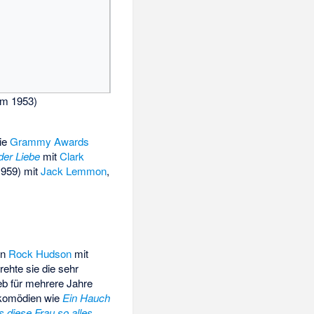
um 1953)
die
Grammy Awards
der Liebe
mit
Clark
959) mit
Jack Lemmon
,
on
Rock Hudson
mit
rehte sie die sehr
eb für mehrere Jahre
lmkomödien wie
Ein Hauch
 diese Frau so alles