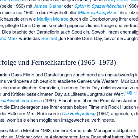
(beide 1963) mit
James Garner
oder
Spion in Spitzenhöschen
(1966)
le spielte sie 1960 in dem Psychothriller
Mitternachtsspitzen
, ihre letz
Schauspielerin wie
Marilyn Monroe
durch die Überbetonung ihrer erot
te, pflegte Doris Day ein komplett gegensätzliches Image und verkörpe
. Dies brachte der Darstellerin auch Spott ein. Sowohl ihrem ehemal
cho Marx
wurde das
Bonmot
„Ich kannte Doris Day, bevor sie Jungf
rfolge und Fernsehkarriere (1965–1973)
urden Days Filme und Darstellungen zunehmend als unglaubwürdig krit
 veränderte sich deutlich; etablierte Genres wie Western, Musica
h die romantischen Komödien, in denen Doris Day üblicherweise zu s
[
13
]
[
14
]
und Kritiker bezeichneten Day als „älteste Jungfrau der Welt“.
eufelsweib von Texas
(1967), Einnahmen über die Produktionskosten h
cht die Einspielergebnisse ihrer ersten beiden Filme mit Rock Hudson
die Rolle der Mrs. Robinson in
Die Reifeprüfung
(1967) angeboten, di
te, womit sie einen möglichen Imagewechsel verhinderte.
s Martin Melcher 1968, der ihre Karriere als Manager maßgeblich 
hr an. Melcher oder ihr Anlageberater Jerry Rosenthal hatten ihr Ve