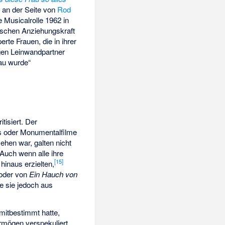
 an der Seite von
Rod
te Musicalrolle 1962 in
ischen Anziehungskraft
rte Frauen, die in ihrer
igen Leinwandpartner
rau wurde“
isiert. Der
ls oder Monumentalfilme
ehen war, galten nicht
Auch wenn alle ihre
[
15
]
inaus erzielten,
 oder von
Ein Hauch von
e sie jedoch aus
mitbestimmt hatte,
rmögen verspekuliert.