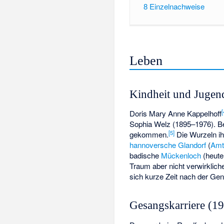
8
Einzelnachweise
Leben
Kindheit und Jugen
[
Doris Mary Anne Kappelhoff
Sophia Welz (1895–1976). Bei
[
5
]
gekommen.
Die Wurzeln ihr
hannoversche
Glandorf
(
Amt
badische
Mückenloch
(heut
Traum aber nicht verwirkliche
sich kurze Zeit nach der Ge
Gesangskarriere (1