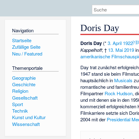
Doris Day
Navigation
Startseite
[
1
]
[
Doris Day
(*
3. April
1922
Zufällige Seite
Kappelhoff
; †
13. Mai
2019
i
Neu / Featured
amerikanische
Filmschauspie
Day trat zunächst erfolgreic
Themenportale
1947 stand sie beim Filmstu
Geographie
hauptsächlich in
Musicals
zu
Geschichte
romantische und familienfre
Religion
Filmpartner
Rock Hudson
, d
Gesellschaft
und mit denen sie in den 19
Sport
kommerziell erfolgreichsten
Technik
Filmkarriere setzte sich Dori
Kunst und Kultur
2004 mit der
Presidential Me
Wissenschaft