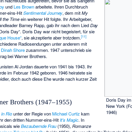
n Nachtklubs aufgetreten, bevor sie als Sängerin
by
und
Les Brown
arbeitete. Ihren Durchbruch
mer-eins-Hit
Sentimental Journey
, dem mit
My
l the Time
ein weiterer Hit folgte. Ihr Arbeitgeber,
Bandleader
Barney Rapp
, gab ihr nach dem Lied
Day
ris Day“. Doris Day war nicht begeistert, für sie
[
11
]
sque House“
, sie akzeptierte aber trotzdem.
rschiedene Radiosendungen unter anderem mit
d
Dinah Shore
zusammen. 1947 unterschrieb sie
trag bei Warner Brothers.
nisten Al Jordan dauerte von 1941 bis 1943. Ihr
de im Februar 1942 geboren. 1946 heiratete sie
dler, doch auch diese Ehe wurde nach kurzer Zeit
Doris Day im
rner Brothers (1947–1955)
New York (F
1946)
 in Rio
unter der Regie von
Michael Curtiz
kam
ihr den dritten Nummer-eins-Hit
It’s Magic
. In
usicals wie
Bezaubernde Frau
(1950),
Romanze