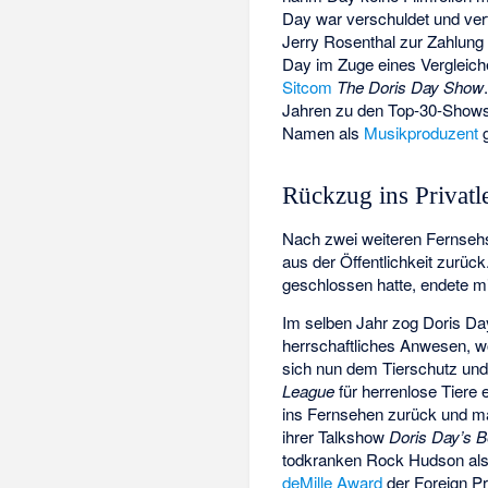
Day war verschuldet und vert
Jerry Rosenthal zur Zahlung v
Day im Zuge eines Vergleiche
Sitcom
The Doris Day Show
Jahren zu den Top-30-Shows
Namen als
Musikproduzent
g
Rückzug ins Privatl
Nach zwei weiteren Fernsehs
aus der Öffentlichkeit zurück
geschlossen hatte, endete m
Im selben Jahr zog Doris D
herrschaftliches Anwesen, wo
sich nun dem Tierschutz und 
League
für herrenlose Tiere 
ins Fernsehen zurück und ma
ihrer Talkshow
Doris Day’s B
todkranken Rock Hudson als 
deMille Award
der Foreign Pr