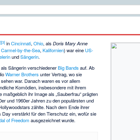
2
]
[
3
]
in
Cincinnati
,
Ohio
, als
Doris Mary Anne
n
Carmel-by-the-Sea
,
Kalifornien
) war eine
US-
lerin
und
Sängerin
.
h als Sängerin verschiedener
Big Bands
auf. Ab
dio
Warner Brothers
unter Vertrag, wo sie
 sehen war. Danach waren es vor allem
undliche Komödien, insbesondere mit ihrem
ie maßgeblich ihr Image als „Sauberfrau“ prägten
50er und 1960er Jahren zu den populärsten und
 Hollywoodstars zählte. Nach dem Ende ihrer
s Day verstärkt für den Tierschutz ein, wofür sie
dal of Freedom
ausgezeichnet wurde.