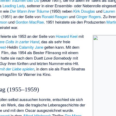
 meinen Träumen bist Du
(beide 1951), die vor allem ihr Talent als Sä
ls
Leading Lady
, seltener in einer Ensemble- oder Nebenrolle eingese
en wie
Der Mann ihrer Träume
(1950) neben
Kirk Douglas
und
Lauren 
n
(1951) an der Seite von
Ronald Reagan
und
Ginger Rogers
. Zu ihr
rson
und
Gordon MacRae
. 1951 heiratete sie den Produzenten
Marti
iratet war.
 feierte sie 1953 an der Seite von
Howard Keel
mit
re Colts in zarter Hand
, das als sehr freie
west
-Heldin
Calamity Jane
gelten kann. Mit dem
Film, das 1954 als Bester Filmsong mit einem
 hatte sie nach dem Duett
Love Somebody
mit
 Guy
ihren fünften und letzten Nummer-eins-Hit.
mit der Liebe spielen
, in dem sie als Frank Sinatras
Vertragsfilm für Warner ins Kino.
rag (1955–1959)
rollen selbst aussuchen konnte, entschied sie sich
 ein Werk, das die tragische Lebensgeschichte der
lte und mit dem Oscar ausgezeichnet wurde.
ewart
in dem
Alfred-Hitchcock
-Thriller
Der Mann,