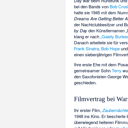
Day war beim Rundfunk und i
bei den Bands von
Bob Cros
hatte sie 1945 mit dem Num
Dreams Are Getting Better Al
der Nachtclubbesitzer und 
by Day
den Künstlernamen „Do
klang er nach
„Gaiety Burle
Danach arbeitete sie für ve
Frank Sinatra
,
Bob Hope
un
einen siebenjährigen Filmver
Ihre erste Ehe mit dem Posau
gemeinsamer Sohn
Terry
wur
den Saxofonisten George Wei
geschieden.
Filmvertrag bei Wa
Ihr erster Film,
Zaubernächte
1948 ins Kino. Er bescherte 
überwiegend heiteren Filmm