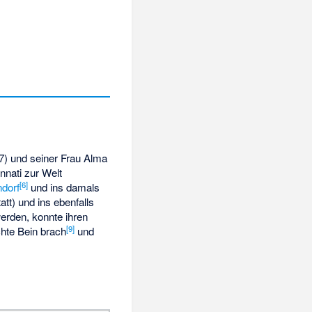
7) und seiner Frau Alma
nnati zur Welt
[
6
]
dorf
und ins damals
att
) und ins ebenfalls
erden, konnte ihren
[
9
]
chte Bein brach
und