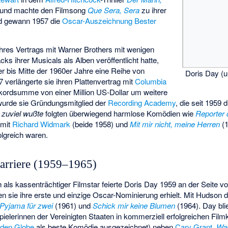
 und machte den Filmsong
Que Sera, Sera
zu ihrer
d gewann 1957 die
Oscar-Auszeichnung Bester
hres Vertrags mit Warner Brothers mit wenigen
s ihrer Musicals als Alben veröffentlicht hatte,
r bis Mitte der 1960er Jahre eine Reihe von
Doris Day (
 verlängerte sie ihren Plattenvertrag mit
Columbia
kordsumme von einer Million US-Dollar um weitere
wurde sie Gründungsmitglied der
Recording Academy
, die seit 1959 
 zuviel wußte
folgten überwiegend harmlose Komödien wie
Reporter 
mit
Richard Widmark
(beide 1958) und
Mit mir nicht, meine Herren
(1
olgreich waren.
karriere (1959–1965)
 als kassenträchtiger Filmstar feierte Doris Day 1959 an der Seite v
den sie ihre erste und einzige Oscar-Nominierung erhielt. Mit Hudson d
 Pyjama für zwei
(1961) und
Schick mir keine Blumen
(1964). Day bli
pielerinnen der Vereinigten Staaten in kommerziell erfolgreichen Fi
den Globe
als beste Komödie ausgezeichnet) neben
Cary Grant
,
Was