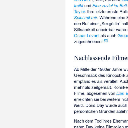
treibt
und
Eine zuviel im Bett
Taylor
. Ihre letzte ernste Rol
Spiel mit mir
. Während eine 
den Ruf einer „Sexgöttin“ hat
Sittsamkeit unbeirrbar waren
Oscar Levant
als auch
Grou
[
12
]
zugeschrieben.
Nachlassende Filme
Ab Mitte der 1960er Jahre w
Geschmack des Kinopublikums
empfand es als veraltet. Auc
mehr als zeitgemäß. Komiker 
Filme, abgesehen von
Das T
erreichten sie bei weitem ni
Nerz
. Doris Day wurde auch 
persönlichen Gründen ablehn
Nach dem Tod ihres Ehemanne
nahm Day keine Filmrollen me