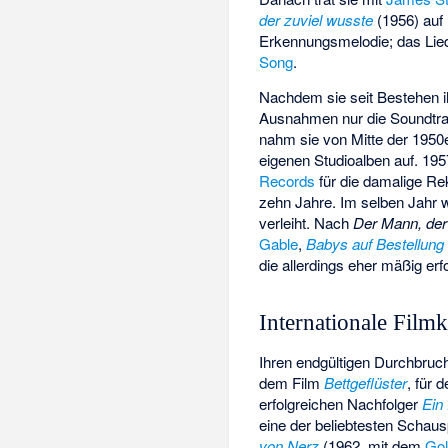
der zuviel wusste
(1956) auf
Erkennungsmelodie; das Lie
Song
.
Nachdem sie seit Bestehen i
Ausnahmen nur die Soundtrack
nahm sie von Mitte der 1950e
eigenen Studioalben auf. 1957
Records
für die damalige Re
zehn Jahre. Im selben Jahr 
verleiht. Nach
Der Mann, der
Gable
,
Babys auf Bestellung
die allerdings eher mäßig erf
Internationale Film
Ihren endgültigen Durchbruch
dem Film
Bettgeflüster
, für 
erfolgreichen Nachfolger
Ein
eine der beliebtesten Schaus
von Nerz
(1962, mit dem
Gol