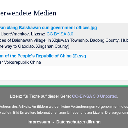
 verwendete Medien
an xiang Baishawan cun government offices.jpg
User:Vmenkov,
Lizenz:
CC BY-SA 3.0
ces of Baishawan village, in Xiqiuwan Township, Badong County, Hu
the way to Gaoqiao, Xingshan County)
m of the People's Republic of China (2).svg
r Volksrepublik China
Lizenz für Texte auf dieser Seite:
CC-BY-SA 3.0 Unported
.
Autoren des Artikels. An Bildern wurden keine Veränderungen vorgenommen - diese
 Sie auf ein Bild für weitere Informationen zum Urheber und zur Lizenz. Die vorg
Impressum
-
Datenschutzerklärung