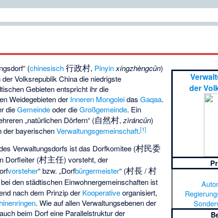
行政村
ngsdorf“ (
chinesisch
,
Pinyin
xíngzhèngcūn
)
Verwal
n der Volksrepublik China die niedrigste
der Vol
dtischen Gebieten entspricht ihr die
 den Weidegebieten der
Inneren Mongolei
das
Gaqaa
.
er die
Gemeinde
oder die
Großgemeinde
. Ein
自然村
reren „natürlichen Dörfern“ (
,
zìráncūn
)
[
1
]
n der bayerischen
Verwaltungsgemeinschaft
.
村民委
des Verwaltungsdorfs ist das Dorfkomitee (
村主任
n Dorfleiter (
) vorsteht, der
Pr
村長
村
orf
vorsteher
“ bzw. „Dorf
bürgermeister
“ (
/
s bei den städtischen Einwohnergemeinschaften ist
Auto
hend nach dem Prinzip der
Kooperative
organisiert,
Regierung
inenringen
. Wie auf allen Verwaltungsebenen der
Sonder
 auch beim Dorf eine Parallelstruktur der
B