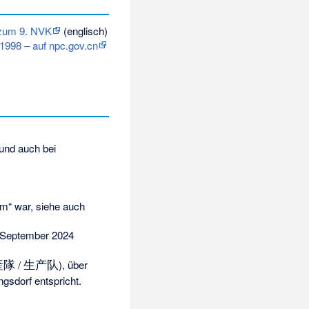
 zum 9. NVK
(englisch)
998 – auf npc.gov.cn
 und auch bei
um“ war, siehe auch
 September 2024
產隊
生产队
/
), über
ngsdorf entspricht.