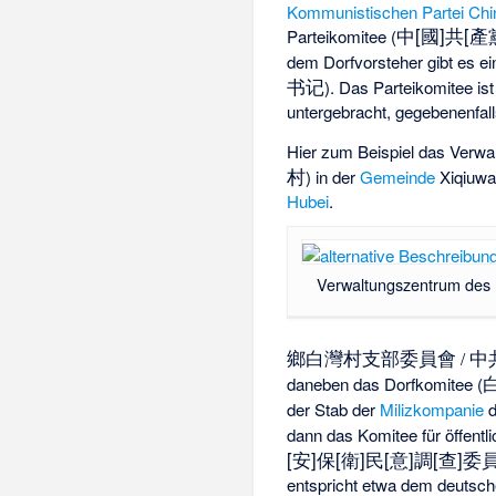
Kommunistischen Partei Chi
中[國]共[
Parteikomitee (
dem Dorfvorsteher gibt es ei
书记
). Das Parteikomitee i
untergebracht, gegebenenfa
Hier zum Beispiel das Verwa
村
) in der
Gemeinde
Xiqiuwa
Hubei
.
Verwaltungszentrum des 
鄉白灣村支部委員會
中
/
daneben das Dorfkomitee (
der Stab der
Milizkompanie
d
dann das Komitee für öffent
[安]保[衛]民[意]調[查]委
entspricht etwa dem deutsc