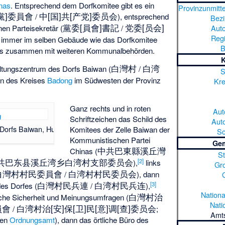
nas
. Entsprechend dem Dorfkomitee gibt es ein
Provinzunmitt
產黨]委員會
中[国]共[产党]委员会
/
), entsprechend
Bezi
黨委[員會]書記
党委[员会]
Aut
nen Parteisekretär (
/
Regi
st immer im selben Gebäude wie das Dorfkomitee
B
lls zusammen mit weiteren Kommunalbehörden.
白灣村
白湾
ltungszentrum des Dorfs Baiwan (
/
S
n des Kreises
Badong
im Südwesten der Provinz
Kre
Ganz rechts und in roten
Aut
Schriftzeichen das Schild des
Aut
Dorfs Baiwan, Hubei
Komitees der Zelle Baiwan der
So
Kommunistischen Partei
Ge
中共巴東縣溪丘灣
Chinas (
St
共巴东县溪丘湾乡白湾村支部委员会
[
2
]
),
links
Gr
白灣村村民委員會
白湾村村民委员会
/
), dann
白灣村民兵連
白湾村民兵连
[
3
]
es Dorfes (
/
),
Nation
白灣村治
liche Sicherheit und Meinungsumfragen (
Nati
員會
白湾村治[安]保[卫]民[意]调[查]委员会
/
;
Amts
hen
Ordnungsamt
), dann das örtliche Büro des