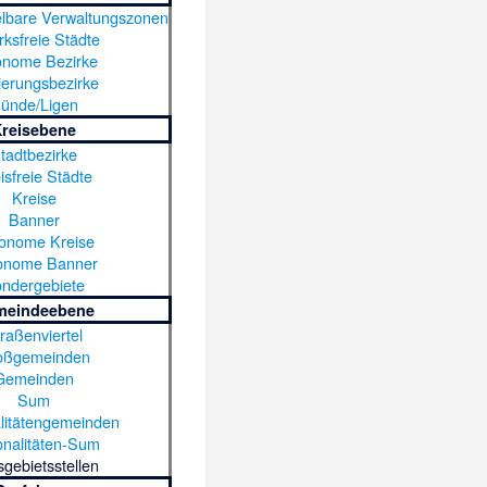
elbare Verwaltungszonen
rksfreie Städte
onome Bezirke
erungsbezirke
ünde/Ligen
Kreisebene
tadtbezirke
isfreie Städte
Kreise
Banner
onome Kreise
onome Banner
ndergebiete
meindeebene
raßenviertel
oßgemeinden
Gemeinden
Sum
alitätengemeinden
onalitäten-Sum
gebietsstellen