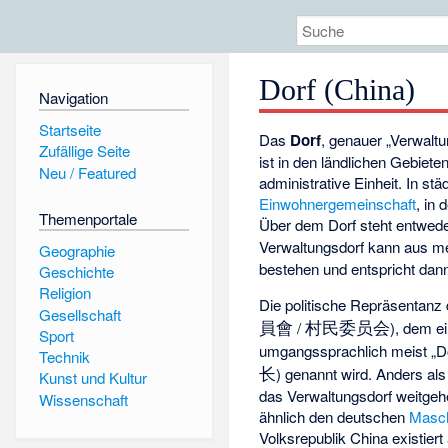
Dorf (China)
Navigation
Startseite
Das
Dorf
, genauer „Verwaltu
Zufällige Seite
ist in den ländlichen Gebiete
Neu / Featured
administrative Einheit. In stä
Einwohnergemeinschaft
, in
Themenportale
Über dem Dorf steht entwed
Verwaltungsdorf kann aus meh
Geographie
bestehen und entspricht dan
Geschichte
Religion
Die politische Repräsentanz 
Gesellschaft
員會
村民委员会
/
), dem ei
Sport
umgangssprachlich meist „D
Technik
长
) genannt wird. Anders al
Kunst und Kultur
das Verwaltungsdorf weitge
Wissenschaft
ähnlich den deutschen
Masch
Volksrepublik China existiert