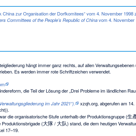
ik China zur Organisation der Dorfkomitees“ vom 4. November 1998
gers Committees of the People’s Republic of China
vom 4. November 1
teigliederung hängt immer ganz rechts, auf allen Verwaltungsebenen
trieben. Es werden immer rote Schriftzeichen verwendet.
com
dereform, die Teil der Lösung der „Drei Probleme im ländlichen Ra
altungsgliederung im Jahr 2021“).
xzqh.org,
abgerufen am 14.
ht)).
生
war die organisatorische Stufe unterhalb der Produktionsgruppe (
大隊
大队
 Produktionsbrigade (
/
) stand, die dem heutigen Verwaltu
kel 17–19.