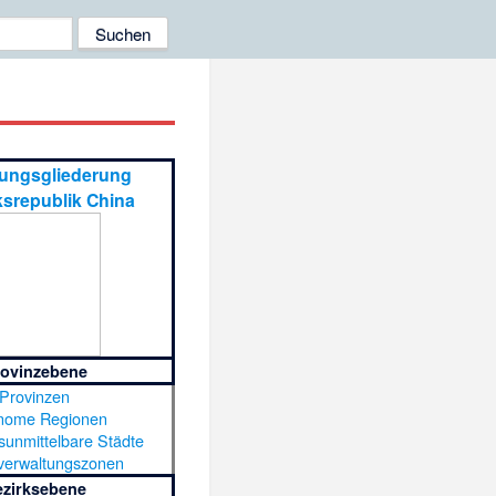
tungsgliederung
ksrepublik China
ovinzebene
Provinzen
nome Regionen
sunmittelbare Städte
verwaltungszonen
ezirksebene