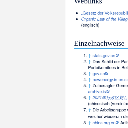
Weblinks
„Gesetz der Volksrepubl
Organic Law of the Villa
(englisch)
Einzelnachweise
↑
stats.gov.cn
↑
Das Schild der Par
Parteikomitees in Be
↑
gov.cn
↑
newenergy.in-en.
↑
Zu besagter Gemein
archive.is
↑
2021年行政区划 („Verw
(chinesisch (vereinfac
↑
Die Arbeitsgruppe 
welcher wiederum die
↑
china.org.cn
Arti