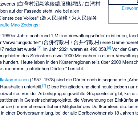
白灣村沼氣池後續服務網點
白湾村
tzwerks (
/
Einwohn
en auf der Fassade steht, wie bei allen
為人民服務
为人民服务
ienste des Volkes“ (
/
,
grafie
Mao Zedongs
:
1990er Jahre noch rund 1 Million Verwaltungsdörfer existierten, fand
合併行政村
合并行政村
 Verwaltungsdörfer“ (
/
) eine Gemeinderefo
[
5
]
[
6
]
47 reduziert wurde.
Im Jahr 2021 waren es 490.058.
Vor der Geme
tengebieten des Südostens etwa 1000 Menschen in einem Verwaltung
e hundert. Heute leben in den Küstenregionen teils über 2000 Mensc
s mehreren „natürlichen Dörfern“ besteht.
olkskommunen
(1957–1978) sind die Dörfer noch in sogenannte „Arbe
[
7
]
Haushalten unterteilt.
Diese Feingliederung dient heute jedoch nur 
 obwohl es von der Arbeitsgruppe gewählte Gruppenleiter gibt, keine 
nvestitionen in Gemeinschaftsprojekte, die Verwendung der Einkünfte 
r die (immer ehrenamtlichen) Mitglieder des Dorfkomitees etc. betre
in einer Dorfversammlung, bei der alle Dorfbewohner ab 18 Jahren te