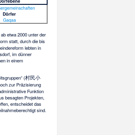
Dorfebene
ergemeinschaften
Dörfer
Gaqaa
 ab etwa 2000 unter der
rm statt, durch die bis
indereform lebten in
sdorf, im dünner
hen in einem
村民小
itsgruppen“ (
noch zur Präzisierung
administrative Funktion
aus besagten Projekten,
ffen, entscheidet das
ilnahmeberechtigt sind.