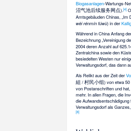
Biogasanlagen
-Wartungs-Ne
沼气池后续服务网点
[
4
]
).
Ob
Amtsgebäuden Chinas, „Im D
wèi rénmín fúwù
) in der
Kalli
Während in China Anfang der 
Bezeichnung „Vereinigung der
2004 deren Anzahl auf 625.1
Zentralchina sowie den Küs
besiedelten Westen nur einig
Verwaltungsdorf, das dann au
Als Relikt aus der Zeit der
V
組
村民小组
/
) von etwa 50 
von Postanschriften und hat,
mehr. In allen Fragen, die I
die Aufwandsentschädigung fü
Verwaltungsdorf als Ganzes, 
[
8
]