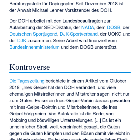
Beratungsstelle für Dopingopfer. Seit Dezember 2018 ist
der Anwalt Michael Lehner Vorsitzender des DOH.
Der DOH arbeitet mit den Landesbeauftragten zur
Aufarbeitung der SED-Diktatur, der
NADA
, dem
DOSB
, der
Deutschen Sportjugend
,
DJK-Sportverband
, der
UOKG
und
der
DJK
zusammen. Seine Arbeit wird finanziell vom
Bundesinnenministerium
und dem DOSB unterstützt.
Kontroverse
Die Tageszeitung
berichtete in einem Artikel vom Oktober
2018: „Ines Geipel hat den DOH verändert, und viele
ehemaligen Mitstreiterinnen und Mitstreiter sagen: nicht nur
zum Guten. Es sei ein Ines-Geipel-Verein daraus geworden
mit Ines-Geipel-Doktrin und Mitarbeiterinnen, die Ines
Geipel hörig seien. Von Autokratie ist die Rede, von
Mobbing und böswilligen Unterstellungen. [...] Es ist ein
unheimlicher Streit, weil, vereinfacht gesagt, die Guten
gegen die Guten kämpfen und den Bösen damit vielleicht in
die Hände spielen. Es ist aber auch ein unheimlicher Streit,