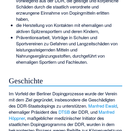
vorwiegend aus der DDR, die geistige und körperliche
Schäden durch die staatlich verordnete und
erzwungene Einnahme von Dopingmitteln erlitten
haben,
die Herstellung von Kontakten mit ehemaligen und
aktiven Spitzensportlern und deren Kindern,
Präventionsarbeit, Vorträge in Schulen und
Sportvereinen zu Gefahren und Langzeitschäden von
leistungssteigernden Mitteln und
Nahrungsergänzungsstoffen, durchgeführt von
ehemaligen Sportlern und Fachleuten.
Geschichte
Im Vorfeld der Berliner Dopingprozesse wurde der Verein
mit dem Ziel gegründet, insbesondere die Geschädigten
des DDR-Staatsdopings zu unterstützen.
Manfred Ewald
,
ehemaliger Präsident des
DTSB
der DDR, und
Manfred
Höppner
, maßgeblicher medizinischer Initiator des
staatlichen Dopingprogramms der DDR, wurden in dem
bekanntesten Prozess wegen Beihilfe zur Körperverletzung