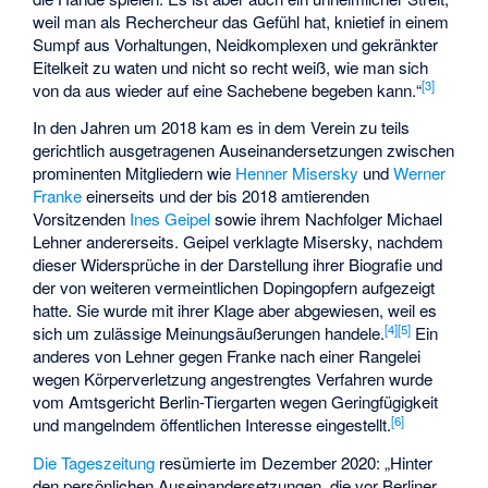
weil man als Rechercheur das Gefühl hat, knietief in einem
Sumpf aus Vorhaltungen, Neidkomplexen und gekränkter
Eitelkeit zu waten und nicht so recht weiß, wie man sich
[
3
]
von da aus wieder auf eine Sachebene begeben kann.“
In den Jahren um 2018 kam es in dem Verein zu teils
gerichtlich ausgetragenen Auseinandersetzungen zwischen
prominenten Mitgliedern wie
Henner Misersky
und
Werner
Franke
einerseits und der bis 2018 amtierenden
Vorsitzenden
Ines Geipel
sowie ihrem Nachfolger
Michael
Lehner
andererseits. Geipel verklagte Misersky, nachdem
dieser Widersprüche in der Darstellung ihrer Biografie und
der von weiteren vermeintlichen Dopingopfern aufgezeigt
hatte. Sie wurde mit ihrer Klage aber abgewiesen, weil es
[
4
]
[
5
]
sich um zulässige Meinungsäußerungen handele.
Ein
anderes von Lehner gegen Franke nach einer Rangelei
wegen Körperverletzung angestrengtes Verfahren wurde
vom Amtsgericht Berlin-Tiergarten wegen Geringfügigkeit
[
6
]
und mangelndem öffentlichen Interesse eingestellt.
Die Tageszeitung
resümierte im Dezember 2020: „Hinter
den persönlichen Auseinandersetzungen, die vor Berliner