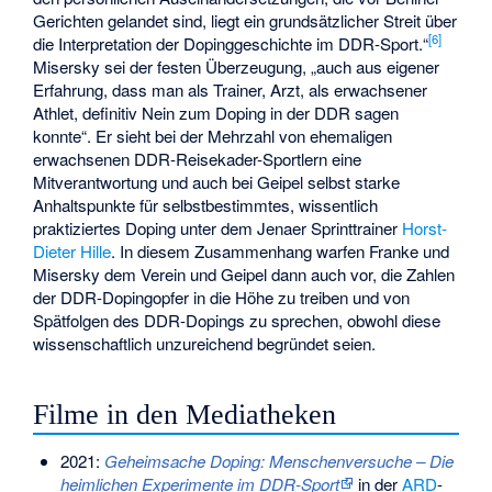
Gerichten gelandet sind, liegt ein grundsätzlicher Streit über
[
6
]
die Interpretation der Dopinggeschichte im DDR-Sport.“
Misersky sei der festen Überzeugung, „auch aus eigener
Erfahrung, dass man als Trainer, Arzt, als erwachsener
Athlet, definitiv Nein zum Doping in der DDR sagen
konnte“. Er sieht bei der Mehrzahl von ehemaligen
erwachsenen DDR-Reisekader-Sportlern eine
Mitverantwortung und auch bei Geipel selbst starke
Anhaltspunkte für selbstbestimmtes, wissentlich
praktiziertes Doping unter dem Jenaer Sprinttrainer
Horst-
Dieter Hille
. In diesem Zusammenhang warfen Franke und
Misersky dem Verein und Geipel dann auch vor, die Zahlen
der DDR-Dopingopfer in die Höhe zu treiben und von
Spätfolgen des DDR-Dopings zu sprechen, obwohl diese
wissenschaftlich unzureichend begründet seien.
Filme in den Mediatheken
2021:
Geheimsache Doping: Menschenversuche – Die
heimlichen Experimente im DDR-Sport
in der
ARD
-