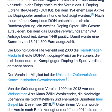
verurteilt. In der Folge erwirkte der Verein das 1. Doping-
Opfer-Hilfe-Gesetz (DOHG), bei dem 194 ehemalige Aktive
[
1
]
als Dopingopfer anerkannt und entschädigt wurden.
Nach
einem zähen Kampf des DOH entschloss sich die
Bundesregierung, ein zweites Doping-Opfer-Hilfe-Gesetz
aufzulegen, bei dem das Bundesverwaltungsamt 1749
Anträge beschied, davon 1449 positiv. Damit wurde eine
Summe von 15.214.500 Euro ausgezahlt.
Die Doping-Opfer-Hilfe verleiht seit 2000 die
Heidi-Krieger-
Medaille
(heute DOH-Antidoping-Preis) an Personen, die
sich besonders im Kampf gegen Doping im Sport verdient
gemacht haben.
Der Verein ist Mitglied bei der
Union der Opferverbände
[
1
]
Kommunistischer Gewaltherrschaft
.
Von der Gründung des Vereins 1999 bis 2013 war der
Weinheimer
Arzt Klaus Zöllig Vorsitzender, die Nachfolge
übernahm die Schriftstellerin und ehemalige Sprinterin
Ines
[
2
]
Geipel
bis Dezember 2018.
Unter ihrem Vorsitz wurde
der Verein nach Berlin verlegt und eröffnete 2014 die erste