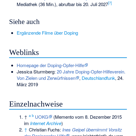
[
7
]
Mediathek (36 Min.), abrufbar bis 20. Juli 2027
Siehe auch
Ergänzende Filme über Doping
Weblinks
Homepage der Doping-Opfer-Hilfe
Jessica Sturmberg:
20 Jahre Doping-Opfer-Hilfeverein.
Von Zielen und Zerwürfnissen
,
Deutschlandfunk
, 24.
März 2019
Einzelnachweise
a
b
↑
UOKG
(
Memento
vom 8. Dezember 2015
im
Internet Archive
)
↑
Christian Fuchs:
Ines Geipel übernimmt Vorsitz
der Dopingopfer-Hilfe
, www.leichtathletik.de vom