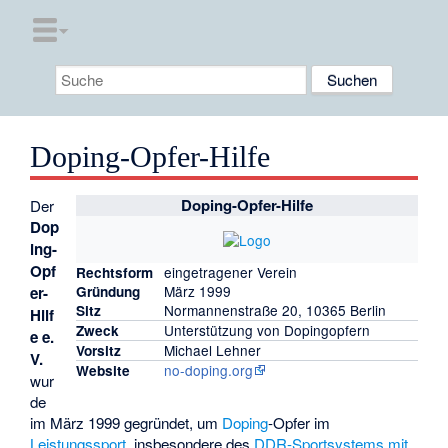
Doping-Opfer-Hilfe
Doping-Opfer-Hilfe
Der
Dop
ing-
Opf
eingetragener Verein
Rechtsform
März 1999
er-
Gründung
Normannenstraße 20, 10365 Berlin
Sitz
Hilf
Unterstützung von Dopingopfern
Zweck
e e.
Michael Lehner
Vorsitz
V.
no-doping.org
Website
wur
de
im März 1999 gegründet, um
Doping
-Opfer im
Leistungssport
, insbesondere des
DDR-Sportsystems mit