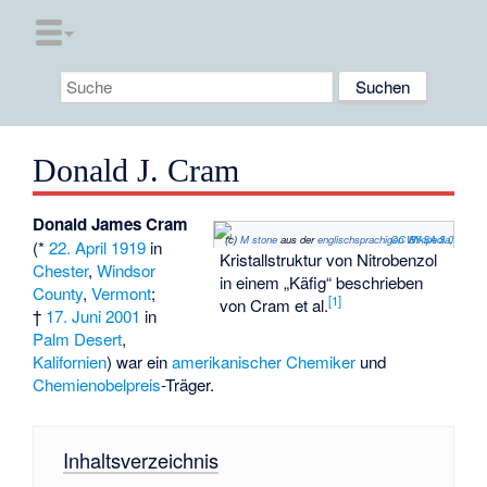
Donald J. Cram
Donald James Cram
(c)
M stone
aus der
englischsprachigen Wikipedia
CC BY-SA 3.0
,
(*
22. April
1919
in
Kristallstruktur von Nitrobenzol
Chester
,
Windsor
in einem „Käfig“ beschrieben
County
,
Vermont
;
[
1
]
von Cram et al.
†
17. Juni
2001
in
Palm Desert
,
Kalifornien
) war ein
amerikanischer
Chemiker
und
Chemienobelpreis
-Träger.
Inhaltsverzeichnis