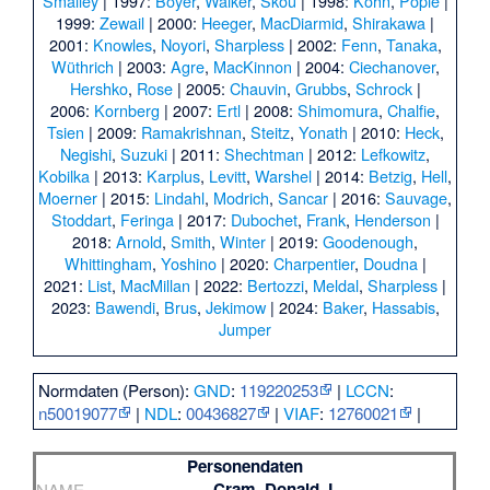
Smalley
| 1997:
Boyer
,
Walker
,
Skou
| 1998:
Kohn
,
Pople
|
1999:
Zewail
| 2000:
Heeger
,
MacDiarmid
,
Shirakawa
|
2001:
Knowles
,
Noyori
,
Sharpless
| 2002:
Fenn
,
Tanaka
,
Wüthrich
| 2003:
Agre
,
MacKinnon
| 2004:
Ciechanover
,
Hershko
,
Rose
| 2005:
Chauvin
,
Grubbs
,
Schrock
|
2006:
Kornberg
| 2007:
Ertl
| 2008:
Shimomura
,
Chalfie
,
Tsien
| 2009:
Ramakrishnan
,
Steitz
,
Yonath
| 2010:
Heck
,
Negishi
,
Suzuki
| 2011:
Shechtman
| 2012:
Lefkowitz
,
Kobilka
| 2013:
Karplus
,
Levitt
,
Warshel
| 2014:
Betzig
,
Hell
,
Moerner
| 2015:
Lindahl
,
Modrich
,
Sancar
| 2016:
Sauvage
,
Stoddart
,
Feringa
| 2017:
Dubochet
,
Frank
,
Henderson
|
2018:
Arnold
,
Smith
,
Winter
| 2019:
Goodenough
,
Whittingham
,
Yoshino
| 2020:
Charpentier
,
Doudna
|
2021:
List
,
MacMillan
| 2022:
Bertozzi
,
Meldal
,
Sharpless
|
2023:
Bawendi
,
Brus
,
Jekimow
| 2024:
Baker
,
Hassabis
,
Jumper
Normdaten (Person):
GND
:
119220253
|
LCCN
:
n50019077
|
NDL
:
00436827
|
VIAF
:
12760021
|
Personendaten
Cram, Donald J.
NAME