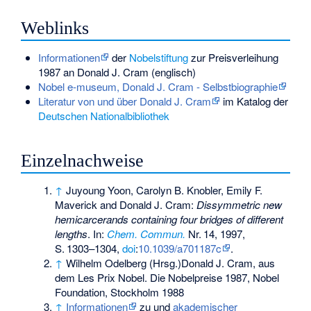
Weblinks
Informationen
der
Nobelstiftung
zur Preisverleihung
1987 an Donald J. Cram (englisch)
Nobel e-museum, Donald J. Cram - Selbstbiographie
Literatur von und über Donald J. Cram
im Katalog der
Deutschen Nationalbibliothek
Einzelnachweise
↑
Juyoung Yoon, Carolyn B. Knobler, Emily F.
Maverick and Donald J. Cram:
Dissymmetric new
hemicarcerands containing four bridges of different
lengths
. In:
Chem. Commun.
Nr.
14
, 1997,
S.
1303–1304
,
doi
:
10.1039/a701187c
.
↑
Wilhelm Odelberg (Hrsg.)Donald J. Cram, aus
dem Les Prix Nobel. Die Nobelpreise 1987, Nobel
Foundation, Stockholm 1988
↑
Informationen
zu und
akademischer