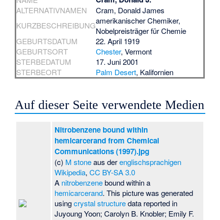
ALTERNATIVNAMEN
Cram, Donald James
amerikanischer Chemiker,
KURZBESCHREIBUNG
Nobelpreisträger für Chemie
GEBURTSDATUM
22. April 1919
GEBURTSORT
Chester
, Vermont
STERBEDATUM
17. Juni 2001
STERBEORT
Palm Desert
, Kalifornien
Auf dieser Seite verwendete Medien
Nitrobenzene bound within
hemicarcerand from Chemical
Communications (1997).jpg
(c)
M stone
aus der
englischsprachigen
Wikipedia
,
CC BY-SA 3.0
A
nitrobenzene
bound within a
hemicarcerand
. This picture was generated
using
crystal structure
data reported in
Juyoung Yoon; Carolyn B. Knobler; Emily F.