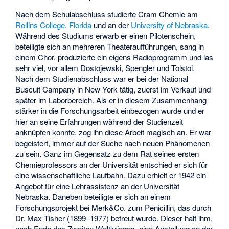
Nach dem Schulabschluss studierte Cram Chemie am
Rollins College
,
Florida
und an der
University of Nebraska
.
Während des Studiums erwarb er einen Pilotenschein,
beteiligte sich an mehreren Theateraufführungen, sang in
einem Chor, produzierte ein eigens Radioprogramm und las
sehr viel, vor allem Dostojewski, Spengler und Tolstoi.
Nach dem Studienabschluss war er bei der National
Buscuit Campany in New York tätig, zuerst im Verkauf und
später im Laborbereich. Als er in diesem Zusammenhang
stärker in die Forschungsarbeit einbezogen wurde und er
hier an seine Erfahrungen während der Studienzeit
anknüpfen konnte, zog ihn diese Arbeit magisch an. Er war
begeistert, immer auf der Suche nach neuen Phänomenen
zu sein. Ganz im Gegensatz zu dem Rat seines ersten
Chemieprofessors an der Universität entschied er sich für
eine wissenschaftliche Laufbahn. Dazu erhielt er 1942 ein
Angebot für eine Lehrassistenz an der Universität
Nebraska. Daneben beteiligte er sich an einem
Forschungsprojekt bei Merk&Co. zum Penicillin, das durch
Dr. Max Tisher (1899–1977) betreut wurde. Dieser half ihm,
nach Ende des Zweiten Weltkrieges, eine Anstellung an der