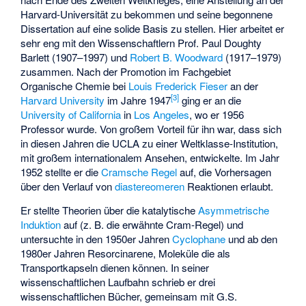
Harvard-Universität zu bekommen und seine begonnene
Dissertation auf eine solide Basis zu stellen. Hier arbeitet er
sehr eng mit den Wissenschaftlern Prof.
Paul Doughty
Barlett
(1907–1997) und
Robert B. Woodward
(1917–1979)
zusammen. Nach der Promotion im Fachgebiet
Organische Chemie bei
Louis Frederick Fieser
an der
[
3
]
Harvard University
im Jahre 1947
ging er an die
University of California
in
Los Angeles
, wo er 1956
Professor wurde. Von großem Vorteil für ihn war, dass sich
in diesen Jahren die UCLA zu einer Weltklasse-Institution,
mit großem internationalem Ansehen, entwickelte. Im Jahr
1952 stellte er die
Cramsche Regel
auf, die Vorhersagen
über den Verlauf von
diastereomeren
Reaktionen erlaubt.
Er stellte Theorien über die katalytische
Asymmetrische
Induktion
auf (z. B. die erwähnte Cram-Regel) und
untersuchte in den 1950er Jahren
Cyclophane
und ab den
1980er Jahren
Resorcinarene
, Moleküle die als
Transportkapseln dienen können. In seiner
wissenschaftlichen Laufbahn schrieb er drei
wissenschaftlichen Bücher, gemeinsam mit G.S.