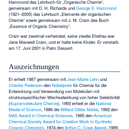
Hammond das Lehrbuch für „Organische Chemie“,
gemeinsam mit D. H. Richards und
George S. Hammond
(1921–2005) das Lehrbuch „Elemente der organischen
Chemie“ sowie gemeinsam mit J. M. Cram das Buch
„Essence of Organic Chemistry“.
Cram war zweimal verheiratet, seine zweite Ehefrau war
Jane Maxwell Cram, und er hatte keine Kinder. Er verstarb
am 17. Juni 2001 in Palm Dessert.
Auszeichnungen
Er erhielt 1987 gemeinsam mit
Jean-Marie Lehn
und
Charles Pedersen
den
Nobelpreis
für Chemie für die
Entwicklung und Verwendung von Molekülen mit
strukturspezifischer Wechselwirkung von hoher Selektivität
(
Supramolekulare Chemie
). 1993 erhielt er die
National
Medal of Science
, 1986 die
Willard Gibbs Medal
, 1992 den
NAS Award in Chemical Sciences
. 1965 den
American
Chemical Society Award for Creative Work in Synthetic
Organic Chemistry
, 1974 den
Arthur C. Cope Award
, 1989