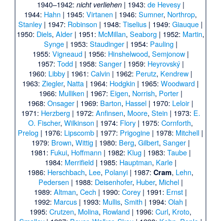
1940–1942:
| 1943:
de Hevesy
|
nicht verliehen
1944:
Hahn
| 1945:
Virtanen
| 1946:
Sumner
,
Northrop
,
Stanley
| 1947:
Robinson
| 1948:
Tiselius
| 1949:
Giauque
|
1950:
Diels
,
Alder
| 1951:
McMillan
,
Seaborg
| 1952:
Martin
,
Synge
| 1953:
Staudinger
| 1954:
Pauling
|
1955:
Vigneaud
| 1956:
Hinshelwood
,
Semjonow
|
1957:
Todd
| 1958:
Sanger
| 1959:
Heyrovský
|
1960:
Libby
| 1961:
Calvin
| 1962:
Perutz
,
Kendrew
|
1963:
Ziegler
,
Natta
| 1964:
Hodgkin
| 1965:
Woodward
|
1966:
Mulliken
| 1967:
Eigen
,
Norrish
,
Porter
|
1968:
Onsager
| 1969:
Barton
,
Hassel
| 1970:
Leloir
|
1971:
Herzberg
| 1972:
Anfinsen
,
Moore
,
Stein
| 1973:
E.
O. Fischer
,
Wilkinson
| 1974:
Flory
| 1975:
Cornforth
,
Prelog
| 1976:
Lipscomb
| 1977:
Prigogine
| 1978:
Mitchell
|
1979:
Brown
,
Wittig
| 1980:
Berg
,
Gilbert
,
Sanger
|
1981:
Fukui
,
Hoffmann
| 1982:
Klug
| 1983:
Taube
|
1984:
Merrifield
| 1985:
Hauptman
,
Karle
|
1986:
Herschbach
,
Lee
,
Polanyi
| 1987:
,
Lehn
,
Cram
Pedersen
| 1988:
Deisenhofer
,
Huber
,
Michel
|
1989:
Altman
,
Cech
| 1990:
Corey
| 1991:
Ernst
|
1992:
Marcus
| 1993:
Mullis
,
Smith
| 1994:
Olah
|
1995:
Crutzen
,
Molina
,
Rowland
| 1996:
Curl
,
Kroto
,