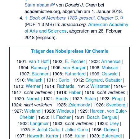
Stammbaum
von
Donald J. Cram
bei
academictree.org, abgerufen am 1. Januar 2018.
↑
Book of Members 1780–present, Chapter C.
(PDF; 1,3 MB) In:
amacad.org.
American Academy
of Arts and Sciences
,
abgerufen am 26. Februar
2018
(englisch).
Träger des Nobelpreises für Chemie
1901:
van ’t Hoff
| 1902:
E. Fischer
| 1903:
Arrhenius
|
1904:
Ramsay
| 1905:
von Baeyer
| 1906:
Moissan
|
1907:
Buchner
| 1908:
Rutherford
| 1909:
Ostwald
|
1910:
Wallach
| 1911:
Curie
| 1912:
Grignard
,
Sabatier
|
1913:
Werner
| 1914:
Richards
| 1915:
Willstätter
| 1916–
1917:
| 1918:
Haber
| 1919:
|
nicht verliehen
nicht verliehen
1920:
Nernst
| 1921:
Soddy
| 1922:
Aston
| 1923:
Pregl
|
1924:
| 1925:
Zsigmondy
| 1926:
Svedberg
|
nicht verliehen
1927:
Wieland
| 1928:
Windaus
| 1929:
Harden
,
von Euler-
Chelpin
| 1930:
H. Fischer
| 1931:
Bosch
,
Bergius
|
1932:
Langmuir
| 1933:
| 1934:
Urey
|
nicht verliehen
1935:
F. Joliot-Curie
,
I. Joliot-Curie
| 1936:
Debye
|
1937:
Haworth
,
Karrer
| 1938:
Kuhn
| 1939:
Butenandt
|