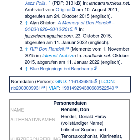
Jazz Polls.
(PDF; 313 kB) In:
iancarrsnucleus.net.
Archiviert vom
Original
am
10. August 2011
;
abgerufen am 24. Oktober 2015
(englisch).
↑
Alyn Shipton:
A Memory of Don Rendell –
04/03/1926–20/10/2015.
In:
jazzwisemagazine.com.
23. Oktober 2015,
abgerufen am 11. Januar 2022
(englisch).
↑
RIP Don Rendell.
(
Memento
vom 1. November
2015 im
Internet Archive
) In:
marlbank.net
. Oktober
2015, abgerufen am 11. Januar 2022 (englisch).
↑
Blue Beginnings bei Bandcamp
Normdaten (Person):
GND
:
1161836845
|
LCCN
:
nb2003009931
|
VIAF
:
198149294380680522540
|
Personendaten
Rendell, Don
NAME
Rendell, Donald Percy
ALTERNATIVNAMEN
(vollständiger Name)
britischer Sopran- und
Tenorsaxophonist, Klarinettist,
KURZBESCHREIBUNG