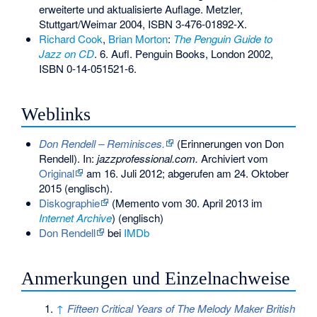
erweiterte und aktualisierte Auflage. Metzler,
Stuttgart/Weimar 2004,
ISBN 3-476-01892-X
.
Richard Cook
,
Brian Morton
:
The Penguin Guide to
Jazz on CD
. 6. Aufl. Penguin Books, London 2002,
ISBN 0-14-051521-6
.
Weblinks
Don Rendell – Reminisces.
(Erinnerungen von Don
Rendell). In:
jazzprofessional.com.
Archiviert vom
Original
am
16. Juli 2012
;
abgerufen am 24. Oktober
2015
(englisch).
Diskographie
(
Memento
vom 30. April 2013 im
Internet Archive
) (englisch)
Don Rendell
bei
IMDb
Anmerkungen und Einzelnachweise
↑
Fifteen Critical Years of The Melody Maker British