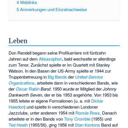
4
Weblinks
5
Anmerkungen und Einzelnachweise
Leben
Don Rendell begann seine Profikarriere mit fünfzehn
Jahren auf dem
Altsaxophon
, bald wechselte er allerdings
zum Tenor. Zunächst spielte er im Quartett mit
Stanley
Watson
. In den Basen der US-Army spielte er 1944 zur
Truppenbetreuung in
Big Bands
der
United Service
Organizations
, arbeitete dann in verschiedenen Bands, wie
der
Oscar Rabin
Band
. 1950 wurde er Mitglied der
Johnny
Dankworth Seven
, der er bis 1953 angehörte. Von 1953 bis
1955 leitete er eigene Formationen (u. a. mit
Dickie
Hawdon
) und spielte in verschiedenen Londoner
Jazzclubs, unter anderem 1954 mit
Ronnie Ross
. Danach
arbeitete er in den Bands von
Tony Crombie
(1955) und
Ted Heath
(1955/56), ging 1956 mit
Stan Kentons
Band auf