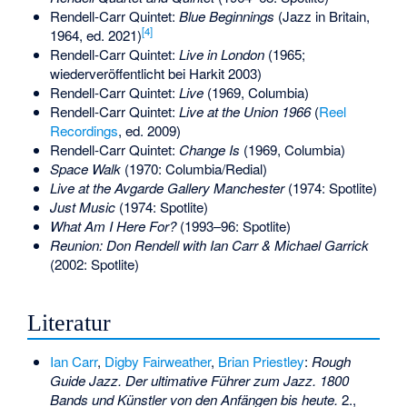
Rendell-Carr Quintet:
Blue Beginnings
(Jazz in Britain,
[
4
]
1964, ed. 2021)
Rendell-Carr Quintet:
Live in London
(1965;
wiederveröffentlicht bei Harkit 2003)
Rendell-Carr Quintet:
Live
(1969, Columbia)
Rendell-Carr Quintet:
Live at the Union 1966
(
Reel
Recordings
, ed. 2009)
Rendell-Carr Quintet:
Change Is
(1969, Columbia)
Space Walk
(1970: Columbia/Redial)
Live at the Avgarde Gallery Manchester
(1974: Spotlite)
Just Music
(1974: Spotlite)
What Am I Here For?
(1993–96: Spotlite)
Reunion: Don Rendell with Ian Carr & Michael Garrick
(2002: Spotlite)
Literatur
Ian Carr
,
Digby Fairweather
,
Brian Priestley
:
Rough
Guide Jazz. Der ultimative Führer zum Jazz. 1800
Bands und Künstler von den Anfängen bis heute.
2.,