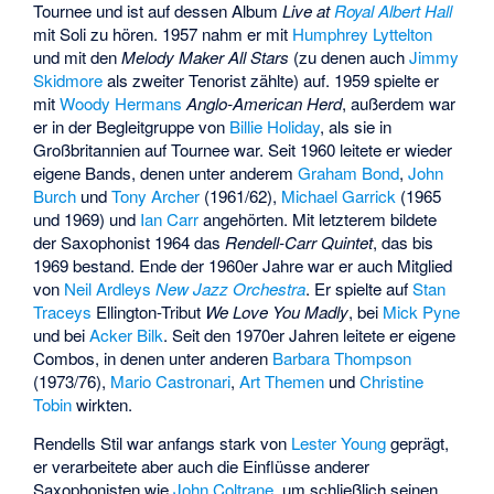
Tournee und ist auf dessen Album
Live at
Royal Albert Hall
mit Soli zu hören. 1957 nahm er mit
Humphrey Lyttelton
und mit den
Melody Maker All Stars
(zu denen auch
Jimmy
Skidmore
als zweiter Tenorist zählte) auf. 1959 spielte er
mit
Woody Hermans
Anglo-American Herd
, außerdem war
er in der Begleitgruppe von
Billie Holiday
, als sie in
Großbritannien auf Tournee war. Seit 1960 leitete er wieder
eigene Bands, denen unter anderem
Graham Bond
,
John
Burch
und
Tony Archer
(1961/62),
Michael Garrick
(1965
und 1969) und
Ian Carr
angehörten. Mit letzterem bildete
der Saxophonist 1964 das
Rendell-Carr Quintet
, das bis
1969 bestand. Ende der 1960er Jahre war er auch Mitglied
von
Neil Ardleys
New Jazz Orchestra
. Er spielte auf
Stan
Traceys
Ellington-Tribut
We Love You Madly
, bei
Mick Pyne
und bei
Acker Bilk
. Seit den 1970er Jahren leitete er eigene
Combos, in denen unter anderen
Barbara Thompson
(1973/76),
Mario Castronari
,
Art Themen
und
Christine
Tobin
wirkten.
Rendells Stil war anfangs stark von
Lester Young
geprägt,
er verarbeitete aber auch die Einflüsse anderer
Saxophonisten wie
John Coltrane
, um schließlich seinen