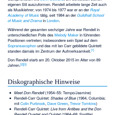
eigenen Stil auszuformen. Rendell arbeitete lange Zeit auch
als Musiklehrer; von 1974 bis 1977 war er an der
Royal
Academy of Music
tätig, seit 1984 an der
Guildhall School
of Music and Drama
in
London
.
Während der gesamten sechziger Jahre war Rendell in
unterschiedlichen Polls des
Melody Maker
in führenden
Positionen vertreten; insbesondere sein Spiel auf dem
Sopransaxophon
und das mit Ian Carr gebildete Quintett
[
1
]
standen damals im Zentrum der Aufmerksamkeit.
Don Rendell starb am 20. Oktober 2015 im Alter von 89
[
2
]
[
3
]
Jahren.
Diskographische Hinweise
Meet Don Rendell
(1954–55:
Tempo
/Jasmine)
Rendell-Carr Quintet:
Shades of Blue
(1964, Columbia;
mit
Colin Purbrook
,
Dave Green
,
Trevor Tomkins
)
Rendell-Carr Quintet:
Live from Antibes and the Don
Rendell Quartet and Quintet
(1964–68: Spotlite)