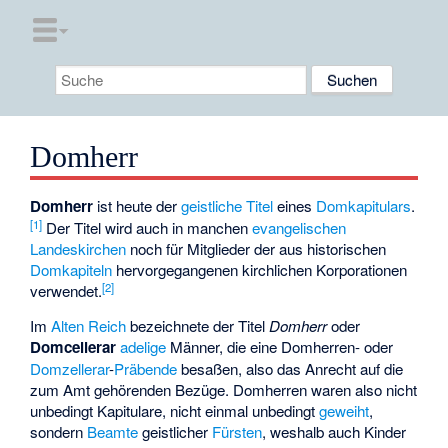
Domherr
Domherr
ist heute der
geistliche Titel
eines
Domkapitulars
.
[
1
]
Der Titel wird auch in manchen
evangelischen
Landeskirchen
noch für Mitglieder der aus historischen
Domkapiteln
hervorgegangenen kirchlichen Korporationen
[
2
]
verwendet.
Im
Alten Reich
bezeichnete der Titel
Domherr
oder
Domcellerar
adelige
Männer, die eine Domherren- oder
Domzellerar
-
Präbende
besaßen, also das Anrecht auf die
zum Amt gehörenden Bezüge. Domherren waren also nicht
unbedingt Kapitulare, nicht einmal unbedingt
geweiht
,
sondern
Beamte
geistlicher
Fürsten
, weshalb auch Kinder