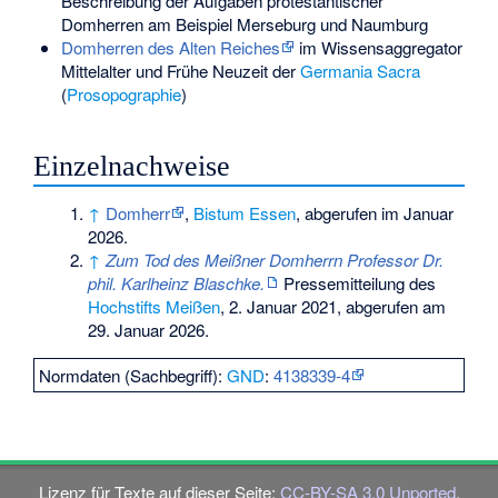
Beschreibung der Aufgaben protestantischer
Domherren am Beispiel Merseburg und Naumburg
Domherren des Alten Reiches
im Wissensaggregator
Mittelalter und Frühe Neuzeit der
Germania Sacra
(
Prosopographie
)
Einzelnachweise
↑
Domherr
,
Bistum Essen
, abgerufen im Januar
2026.
↑
Zum Tod des Meißner Domherrn Professor Dr.
phil. Karlheinz Blaschke.
Pressemitteilung des
Hochstifts Meißen
, 2. Januar 2021, abgerufen am
29. Januar 2026.
Normdaten (Sachbegriff):
GND
:
4138339-4
Lizenz für Texte auf dieser Seite:
CC-BY-SA 3.0 Unported
.