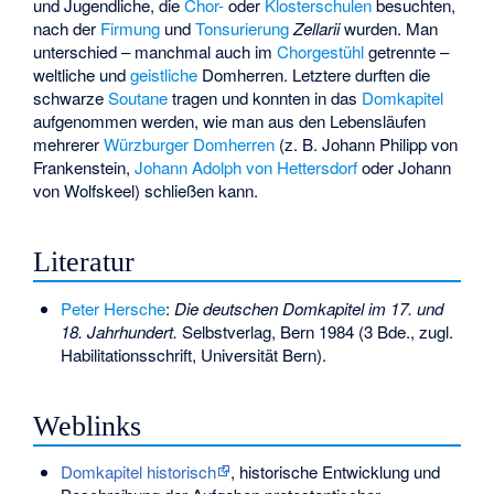
und Jugendliche, die
Chor-
oder
Klosterschulen
besuchten,
nach der
Firmung
und
Tonsurierung
Zellarii
wurden. Man
unterschied – manchmal auch im
Chorgestühl
getrennte –
weltliche und
geistliche
Domherren. Letztere durften die
schwarze
Soutane
tragen und konnten in das
Domkapitel
aufgenommen werden, wie man aus den Lebensläufen
mehrerer
Würzburger Domherren
(z. B.
Johann Philipp von
Frankenstein
,
Johann Adolph von Hettersdorf
oder
Johann
von Wolfskeel
) schließen kann.
Literatur
Peter Hersche
:
Die deutschen Domkapitel im 17. und
18. Jahrhundert.
Selbstverlag, Bern 1984 (3 Bde., zugl.
Habilitationsschrift, Universität Bern).
Weblinks
Domkapitel historisch
, historische Entwicklung und