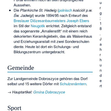
u
Aussehen.
r
Die
Pfarrkirche St. Hedwig
(
polnisch
kościół p.w.
g
Św. Jadwigi
) wurde 1894/95 nach Entwurf des
;
Breslauer
Diözesanbaumeisters
Joseph Ebers
1
im Stil der
Neugotik
errichtet. Zeitgleich entstand
8
das sogenannte „Amalienstift“ mit einem reich
.
dekorierten Keramikgiebeln, das als Waisenhaus
J
und Erziehungsanstalt mit zwei Sonderschulen
a
diente. Heute ist dort ein Schulungs- und
h
Bildungszentrum untergebracht.
r
h
u
Gemeinde
n
d
Zur Landgemeinde Dobroszyce gehören das Dorf
e
selbst und 15 weitere Dörfer mit
Schulzenämtern
.
rt
→
Hauptartikel
:
Gmina Dobroszyce
Sport