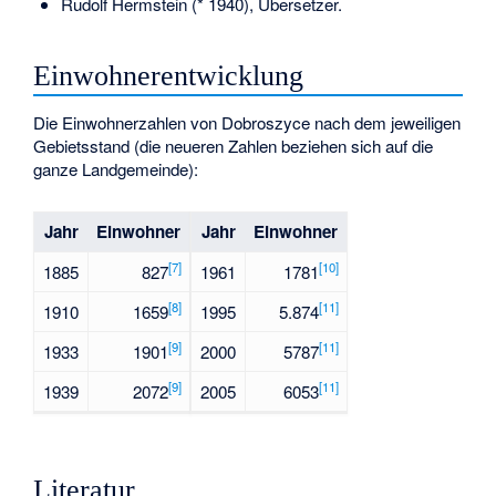
Rudolf Hermstein
(* 1940), Übersetzer.
Einwohnerentwicklung
Die Einwohnerzahlen von Dobroszyce nach dem jeweiligen
Gebietsstand (die neueren Zahlen beziehen sich auf die
ganze Landgemeinde):
Jahr
Einwohner
Jahr
Einwohner
[7]
[10]
1885
827
1961
1781
[8]
[11]
1910
1659
1995
5.874
[9]
[11]
1933
1901
2000
5787
[9]
[11]
1939
2072
2005
6053
Literatur