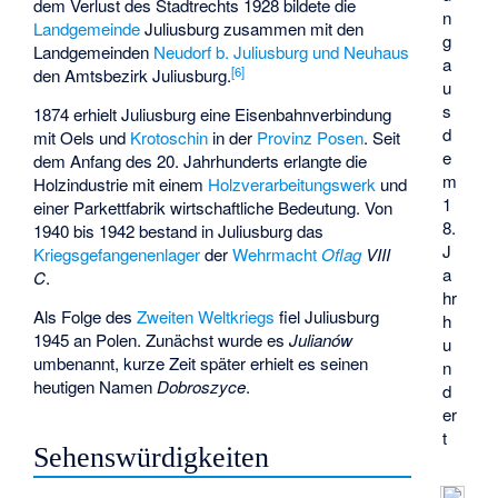
dem Verlust des Stadtrechts 1928 bildete die
n
Landgemeinde
Juliusburg zusammen mit den
g
Landgemeinden
Neudorf b. Juliusburg und Neuhaus
a
[6]
den Amtsbezirk Juliusburg.
u
s
1874 erhielt Juliusburg eine Eisenbahnverbindung
d
mit Oels und
Krotoschin
in der
Provinz Posen
. Seit
e
dem Anfang des 20. Jahrhunderts erlangte die
m
Holzindustrie mit einem
Holzverarbeitungswerk
und
1
einer Parkettfabrik wirtschaftliche Bedeutung. Von
8.
1940 bis 1942 bestand in Juliusburg das
J
Kriegsgefangenenlager
der
Wehrmacht
Oflag
VIII
a
C
.
hr
Als Folge des
Zweiten Weltkriegs
fiel Juliusburg
h
1945 an Polen. Zunächst wurde es
Julianów
u
umbenannt, kurze Zeit später erhielt es seinen
n
heutigen Namen
Dobroszyce
.
d
er
t
Sehenswürdigkeiten