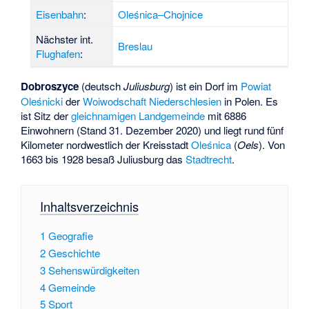
Eisenbahn
:
Oleśnica–Chojnice
Nächster int.
Breslau
Flughafen
:
Dobroszyce
(deutsch
Juliusburg
) ist ein Dorf im
Powiat
Oleśnicki
der
Woiwodschaft Niederschlesien
in Polen. Es
ist Sitz der
gleichnamigen Landgemeinde
mit 6886
Einwohnern (Stand 31. Dezember 2020) und liegt rund fünf
Kilometer nordwestlich der Kreisstadt
Oleśnica
(
Oels
). Von
1663 bis 1928 besaß Juliusburg das
Stadtrecht
.
Inhaltsverzeichnis
1
Geografie
2
Geschichte
3
Sehenswürdigkeiten
4
Gemeinde
5
Sport