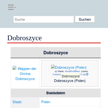
Dobroszyce
Dobroszyce
(c)
Karte:
NordNordWest
, Lizenz:
Creative Commons by-sa-3.0 de
Dobroszyce
Dobroszyce (Polen)
Basisdaten
Staat
:
Polen