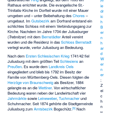
Fr
Rathaus errichtet wurde. Die evangelische St.-
ie
Trinitatis-Kirche im Dorfteil wurde mit einer Mauer
dr
umgeben und – unter Beibehaltung des
Chores
–
ic
umgebaut. Im
Gutsbezirk
am Dorfrand entstand ein
h
schlichtes Schloss mit einem Verbindungsgang zur
B
Kirche. Nachdem im Jahre 1704 der Juliusburger
er
(
Trebnitzer
) mit dem
Bernstädter
Anteil vereint
n
wurden und die Residenz in das
Schloss Bernstadt
h
verlegt wurde, verlor Juliusburg an Bedeutung.
ar
d
Nach dem
Ersten Schlesischen Krieg
1741/42 fiel
W
Juliusburg mit dem größten Teil
Schlesiens
an
er
Preußen
. Es wurde dem
Landkreis Oels
n
eingegliedert und blieb bis 1792 im Besitz der
er
Familie von Württemberg-Oels. Diesen folgten die
;
Herzöge von Braunschweig
als Besitzer, 1884
Z
gelangte es an die
Wettiner
. Von wirtschaftlicher
ei
Bedeutung waren neben der Landwirtschaft vier
c
Jahrmärkte
sowie
Leineweber
,
Tuchmacher
und
h
Schuhmacher. Seit 1874 gehörte die Stadtgemeinde
n
[5]
Juliusburg zum
Amtsbezirk
Bogschütz
.
Nach
u