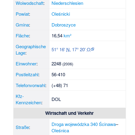
Woiwodschaft
:
Niederschlesien
Powiat
:
Oleśnicki
Gmina
:
Dobroszyce
Fläche
:
16,54
km²
Geographische
51° 16′
N
,
17° 20′
O
Lage
:
Einwohner
:
2248
(2006)
Postleitzahl
:
56-410
Telefonvorwahl
:
(+48) 71
Kfz-
DOL
Kennzeichen
:
Wirtschaft und Verkehr
Droga wojewódzka 340
Ścinawa
–
Straße
:
Oleśnica