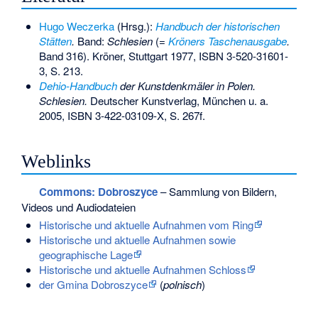
Hugo Weczerka
(Hrsg.):
Handbuch der historischen
Stätten
.
Band:
Schlesien
(=
Kröners Taschenausgabe
.
Band 316). Kröner, Stuttgart 1977,
ISBN 3-520-31601-
3
, S. 213.
Dehio-Handbuch
der Kunstdenkmäler in Polen.
Schlesien.
Deutscher Kunstverlag, München u. a.
2005,
ISBN 3-422-03109-X
, S. 267f.
Weblinks
Commons
: Dobroszyce
– Sammlung von Bildern,
Videos und Audiodateien
Historische und aktuelle Aufnahmen vom Ring
Historische und aktuelle Aufnahmen sowie
geographische Lage
Historische und aktuelle Aufnahmen Schloss
der Gmina Dobroszyce
(
polnisch
)