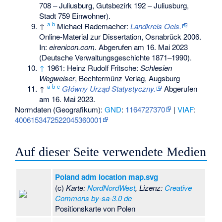
708 – Juliusburg, Gutsbezirk 192 – Juliusburg,
Stadt 759 Einwohner).
a
b
↑
Michael Rademacher:
Landkreis Oels.
Online-Material zur Dissertation, Osnabrück 2006.
In:
eirenicon.com.
Abgerufen am 16. Mai 2023
(Deutsche Verwaltungsgeschichte 1871–1990).
↑
1961: Heinz Rudolf Fritsche:
Schlesien
Wegweiser
, Bechtermünz Verlag, Augsburg
a
b
c
↑
Główny Urząd Statystyczny.
Abgerufen
am 16. Mai 2023
.
Normdaten (Geografikum):
GND
:
1164727370
|
VIAF
:
4006153472522045360001
Auf dieser Seite verwendete Medien
Poland adm location map.svg
(c)
Karte:
NordNordWest
, Lizenz:
Creative
Commons by-sa-3.0 de
Positionskarte von Polen