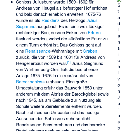
Schloss Juliusburg
wurde 1589–1602 für
S
Andreas von Heugel als befestigter Hof errichtet
t
und bald danach erheblich erweitert. 1675/76
a
wurde es als
Residenz
des Herzogs
Julius
d
Siegmund
ausgebaut. Es ist ein zweistöckiger
t
rechteckiger Bau, dessen Ecken von
Erkern
a
flankiert werden, wobei der südöstliche Erker zu
n
einem Turm erhöht ist. Das Schloss geht auf
s
eine
Renaissance
-Wehranlage mit
Graben
i
zurück, die von 1589 bis 1601 für Andreas von
c
[1]
Hengel erbaut worden war.
Julius Siegmund
h
von Württemberg-Oels ließ die bestehende
t
Anlage 1675–1676 in ein repräsentatives
v
Barockschloss
umbauen. Eine große
o
Umgestaltung erfuhr das Bauwerk 1853 unter
n
anderem mit dem Abriss der Barockgiebel sowie
J
nach 1945, als am Gebäude zur Nutzung als
u
Schule weitere Zierelemente entfernt wurden.
li
Nach zahlreichen Umbauten ist das heutige
u
Aussehen des Schlosses sehr schlicht,
s
Renaissance-Fensterrahmen und das barocke
b
Portal erinnern noch an sein ursprüngliches