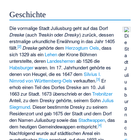
Geschichte
Die vormalige Stadt Juliusburg geht auf das Dorf
Dreske
(auch
Treskin
oder
Dresky
) zurück, dessen
Di
erstmalige urkundliche Erwähnung in das Jahr 1405
e
[2]
fällt.
Dreske
gehörte dem
Herzogtum Oels
, dass
St
sich 1329 als ein
Lehen
der
Krone Böhmen
a
unterstellte, deren
Landesherren
ab 1526 die
dt
Habsburger
waren. Im 17. Jahrhundert gehörte es
J
denen von Heugel, die es 1647 dem
Silvius I.
uli
[3]
Nimrod von Württemberg-Oels
verkauften.
Er
u
erhob einen Teil des Dorfes Dreske am 10. Juli
s
1663 zur Stadt. 1673 überschrieb er den
Trebnitzer
b
Anteil, zu dem Dresky gehörte, seinem Sohn
Julius
ur
Siegmund
. Dieser bestimmte Dresky zu seinem
g
Residenzort und gab 1675 der Stadt und dem Dorf
n
den Namen
Juliusburg
sowie das
Stadtwappen
, das
a
[4]
dem heutigen Gemeindewappen entspricht.
c
Nachfolgend wurde auf städtischen Areal ein
h
quadratischer
Ring
angelegt, auf dem 1693 ein