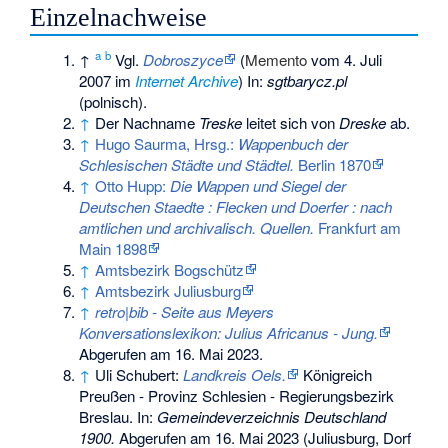
Einzelnachweise
a
b
↑
Vgl.
Dobroszyce
(
Memento
vom 4. Juli
2007 im
Internet Archive
) In:
sgtbarycz.pl
(polnisch).
↑
Der Nachname
Treske
leitet sich von
Dreske
ab.
↑
Hugo Saurma, Hrsg.:
Wappenbuch der
Schlesischen Städte und Städtel.
Berlin 1870
↑
Otto Hupp:
Die Wappen und Siegel der
Deutschen Staedte : Flecken und Doerfer : nach
amtlichen und archivalisch. Quellen.
Frankfurt am
Main 1898
↑
Amtsbezirk Bogschütz
↑
Amtsbezirk Juliusburg
↑
retro|bib - Seite aus Meyers
Konversationslexikon: Julius Africanus - Jung.
Abgerufen am 16. Mai 2023
.
↑
Uli Schubert:
Landkreis Oels.
Königreich
Preußen - Provinz Schlesien - Regierungsbezirk
Breslau. In:
Gemeindeverzeichnis Deutschland
1900.
Abgerufen am 16. Mai 2023
(Juliusburg, Dorf