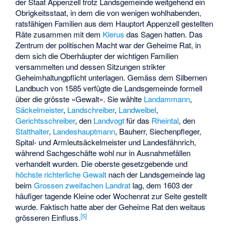
der Staat Appenzell trotz Landsgemeinde weitgehend ein
Obrigkeitsstaat, in dem die von wenigen wohlhabenden,
ratsfähigen Familien aus dem Hauptort Appenzell gestellten
Räte zusammen mit dem
Klerus
das Sagen hatten. Das
Zentrum der politischen Macht war der Geheime Rat, in
dem sich die Oberhäupter der wichtigen Familien
versammelten und dessen Sitzungen strikter
Geheimhaltungpflicht unterlagen. Gemäss dem Silbernen
Landbuch von 1585 verfügte die Landsgemeinde formell
über die grösste «Gewalt». Sie wählte
Landammann
,
Säckelmeister
,
Landschreiber
,
Landweibel
,
Gerichtsschreiber
, den
Landvogt
für das
Rheintal
, den
Statthalter
,
Landeshauptmann
, Bauherr, Siechenpfleger,
Spital- und Armleutsäckelmeister und Landesfähnrich,
während Sachgeschäfte wohl nur in Ausnahmefällen
verhandelt wurden. Die oberste gesetzgebende und
höchste richterliche Gewalt
nach der Landsgemeinde lag
beim
Grossen zweifachen Landrat
lag, dem 1603 der
häufiger tagende Kleine oder Wochenrat zur Seite gestellt
wurde. Faktisch hatte aber der Geheime Rat den weitaus
[5]
grösseren Einfluss.