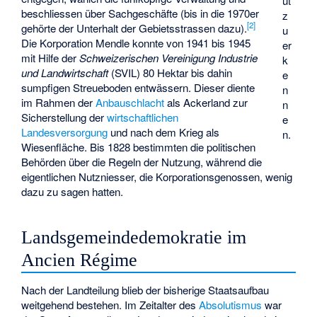
ut
beschliessen über Sachgeschäfte (bis in die 1970er
z
[2]
gehörte der Unterhalt der Gebietsstrassen dazu).
u
Die Korporation Mendle konnte von 1941 bis 1945
er
mit Hilfe der
Schweizerischen Vereinigung Industrie
k
und Landwirtschaft
(SVIL) 80 Hektar bis dahin
e
sumpfigen Streueboden entwässern. Dieser diente
n
im Rahmen der
Anbauschlacht
als Ackerland zur
n
Sicherstellung der
wirtschaftlichen
e
Landesversorgung
und nach dem Krieg als
n.
Wiesenfläche. Bis 1828 bestimmten die politischen
Behörden über die Regeln der Nutzung, während die
eigentlichen Nutzniesser, die Korporationsgenossen, wenig
dazu zu sagen hatten.
Landsgemeindedemokratie im
Ancien Régime
Nach der Landteilung blieb der bisherige Staatsaufbau
weitgehend bestehen. Im Zeitalter des
Absolutismus
war