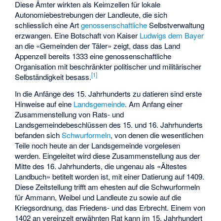
Diese Ämter wirkten als Keimzellen für lokale
Autonomiebestrebungen der Landleute, die sich
schliesslich eine Art
genossenschaftliche
Selbstverwaltung
erzwangen. Eine Botschaft von Kaiser
Ludwigs dem Bayer
an die «Gemeinden der Täler» zeigt, dass das Land
Appenzell bereits 1333 eine genossenschaftliche
Organisation mit beschränkter politischer und militärischer
[1]
Selbständigkeit besass.
In die Anfänge des 15. Jahrhunderts zu datieren sind erste
Hinweise auf eine
Landsgemeinde
. Am Anfang einer
Zusammenstellung von Rats- und
Landsgemeindebeschlüssen des 15. und 16. Jahrhunderts
befanden sich
Schwurformeln
, von denen die wesentlichen
Teile noch heute an der Landsgemeinde vorgelesen
werden. Eingeleitet wird diese Zusammenstellung aus der
Mitte des 16. Jahrhunderts, die ungenau als «Ältestes
Landbuch» betitelt worden ist, mit einer Datierung auf 1409.
Diese Zeitstellung trifft am ehesten auf die Schwurformeln
für Ammann, Weibel und Landleute zu sowie auf die
Kriegsordnung, das Friedens- und das Erbrecht. Einem von
1402 an vereinzelt erwähnten Rat kann im 15. Jahrhundert