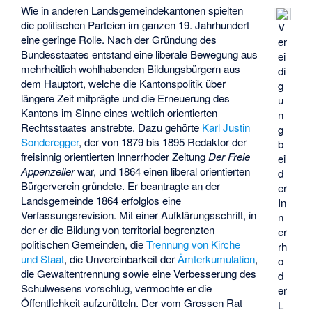
Wie in anderen Landsgemeindekantonen spielten
die politischen Parteien im ganzen 19. Jahrhundert
V
eine geringe Rolle. Nach der Gründung des
er
Bundesstaates entstand eine liberale Bewegung aus
ei
mehrheitlich wohlhabenden Bildungsbürgern aus
di
dem Hauptort, welche die Kantonspolitik über
g
längere Zeit mitprägte und die Erneuerung des
u
Kantons im Sinne eines weltlich orientierten
n
Rechtsstaates anstrebte. Dazu gehörte
Karl Justin
g
Sonderegger
, der von 1879 bis 1895 Redaktor der
b
freisinnig orientierten Innerrhoder Zeitung
Der Freie
ei
Appenzeller
war, und 1864 einen liberal orientierten
d
Bürgerverein gründete. Er beantragte an der
er
Landsgemeinde 1864 erfolglos eine
In
Verfassungsrevision. Mit einer Aufklärungsschrift, in
n
der er die Bildung von territorial begrenzten
er
politischen Gemeinden, die
Trennung von Kirche
rh
und Staat
, die Unvereinbarkeit der
Ämterkumulation
,
o
die Gewaltentrennung sowie eine Verbesserung des
d
Schulwesens vorschlug, vermochte er die
er
Öffentlichkeit aufzurütteln. Der vom Grossen Rat
L