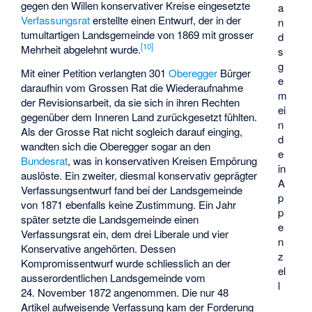
gegen den Willen konservativer Kreise eingesetzte
a
Verfassungsrat
erstellte einen Entwurf, der in der
n
tumultartigen Landsgemeinde von 1869 mit grosser
d
[10]
Mehrheit abgelehnt wurde.
s
g
Mit einer Petition verlangten 301
Oberegger
Bürger
e
daraufhin vom Grossen Rat die Wiederaufnahme
m
der Revisionsarbeit, da sie sich in ihren Rechten
ei
gegenüber dem Inneren Land zurückgesetzt fühlten.
n
Als der Grosse Rat nicht sogleich darauf einging,
d
wandten sich die Oberegger sogar an den
e
Bundesrat
, was in konservativen Kreisen Empörung
in
auslöste. Ein zweiter, diesmal konservativ geprägter
A
Verfassungsentwurf fand bei der Landsgemeinde
p
von 1871 ebenfalls keine Zustimmung. Ein Jahr
p
später setzte die Landsgemeinde einen
e
Verfassungsrat ein, dem drei Liberale und vier
n
Konservative angehörten. Dessen
z
Kompromissentwurf wurde schliesslich an der
el
ausserordentlichen Landsgemeinde vom
l
24. November 1872 angenommen. Die nur 48
Artikel aufweisende Verfassung kam der Forderung