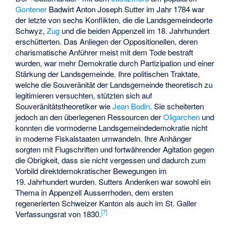
Gontener
Badwirt
Anton Joseph Sutter
im Jahr 1784 war
der letzte von sechs Konflikten, die die Landsgemeindeorte
Schwyz,
Zug
und die beiden Appenzell im 18. Jahrhundert
erschütterten. Das Anliegen der Oppositionellen, deren
charismatische Anführer meist mit dem Tode bestraft
wurden, war mehr Demokratie durch Partizipation und einer
Stärkung der Landsgemeinde. Ihre politischen Traktate,
welche die Souveränität der Landsgemeinde theoretisch zu
legitimieren versuchten, stützten sich auf
Souveränitätstheoretiker wie
Jean Bodin
. Sie scheiterten
jedoch an den überlegenen Ressourcen der
Oligarchen
und
konnten die vormoderne Landsgemeindedemokratie nicht
in moderne Fiskalstaaten umwandeln. Ihre Anhänger
sorgten mit Flugschriften und fortwährender Agitation gegen
die Obrigkeit, dass sie nicht vergessen und dadurch zum
Vorbild direktdemokratischer Bewegungen im
19. Jahrhundert wurden. Sutters Andenken war sowohl ein
Thema in Appenzell Ausserrhoden, dem ersten
regenerierten Schweizer Kanton als auch im St. Galler
[7]
Verfassungsrat von 1830.