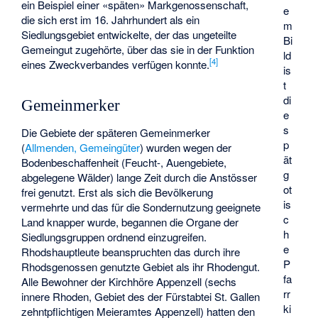
ein Beispiel einer «späten» Markgenossenschaft,
e
die sich erst im 16. Jahrhundert als ein
m
Siedlungsgebiet entwickelte, der das ungeteilte
Bi
Gemeingut zugehörte, über das sie in der Funktion
ld
[4]
eines Zweckverbandes verfügen konnte.
is
t
di
Gemeinmerker
e
s
Die Gebiete der späteren Gemeinmerker
p
(
Allmenden, Gemeingüter
) wurden wegen der
ät
Bodenbeschaffenheit (Feucht-, Auengebiete,
g
abgelegene Wälder) lange Zeit durch die Anstösser
ot
frei genutzt. Erst als sich die Bevölkerung
is
vermehrte und das für die Sondernutzung geeignete
c
Land knapper wurde, begannen die Organe der
h
Siedlungsgruppen ordnend einzugreifen.
e
Rhodshauptleute beanspruchten das durch ihre
P
Rhodsgenossen genutzte Gebiet als ihr Rhodengut.
fa
Alle Bewohner der Kirchhöre Appenzell (sechs
rr
innere Rhoden, Gebiet des der Fürstabtei St. Gallen
ki
zehntpflichtigen Meieramtes Appenzell) hatten den