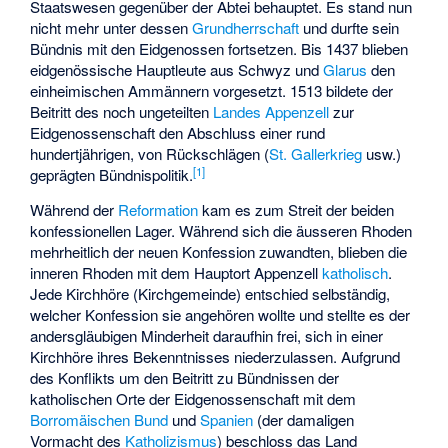
Staatswesen gegenüber der Abtei behauptet. Es stand nun
nicht mehr unter dessen
Grundherrschaft
und durfte sein
Bündnis mit den Eidgenossen fortsetzen. Bis 1437 blieben
eidgenössische Hauptleute aus Schwyz und
Glarus
den
einheimischen Ammännern vorgesetzt. 1513 bildete der
Beitritt des noch ungeteilten
Landes Appenzell
zur
Eidgenossenschaft den Abschluss einer rund
hundertjährigen, von Rückschlägen (
St. Gallerkrieg
usw.)
[1]
geprägten Bündnispolitik.
Während der
Reformation
kam es zum Streit der beiden
konfessionellen Lager. Während sich die äusseren Rhoden
mehrheitlich der neuen Konfession zuwandten, blieben die
inneren Rhoden mit dem Hauptort Appenzell
katholisch
.
Jede Kirchhöre (Kirchgemeinde) entschied selbständig,
welcher Konfession sie angehören wollte und stellte es der
andersgläubigen Minderheit daraufhin frei, sich in einer
Kirchhöre ihres Bekenntnisses niederzulassen. Aufgrund
des Konflikts um den Beitritt zu Bündnissen der
katholischen Orte der Eidgenossenschaft mit dem
Borromäischen Bund
und
Spanien
(der damaligen
Vormacht des
Katholizismus
) beschloss das Land