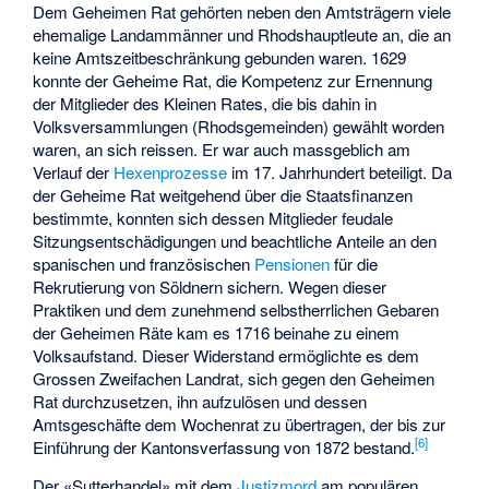
Dem Geheimen Rat gehörten neben den Amtsträgern viele
ehemalige Landammänner und Rhodshauptleute an, die an
keine Amtszeitbeschränkung gebunden waren. 1629
konnte der Geheime Rat, die Kompetenz zur Ernennung
der Mitglieder des Kleinen Rates, die bis dahin in
Volksversammlungen (Rhodsgemeinden) gewählt worden
waren, an sich reissen. Er war auch massgeblich am
Verlauf der
Hexenprozesse
im 17. Jahrhundert beteiligt. Da
der Geheime Rat weitgehend über die Staatsfinanzen
bestimmte, konnten sich dessen Mitglieder feudale
Sitzungsentschädigungen und beachtliche Anteile an den
spanischen und französischen
Pensionen
für die
Rekrutierung von Söldnern sichern. Wegen dieser
Praktiken und dem zunehmend selbstherrlichen Gebaren
der Geheimen Räte kam es 1716 beinahe zu einem
Volksaufstand. Dieser Widerstand ermöglichte es dem
Grossen Zweifachen Landrat, sich gegen den Geheimen
Rat durchzusetzen, ihn aufzulösen und dessen
Amtsgeschäfte dem Wochenrat zu übertragen, der bis zur
[6]
Einführung der Kantonsverfassung von 1872 bestand.
Der «Sutterhandel» mit dem
Justizmord
am populären