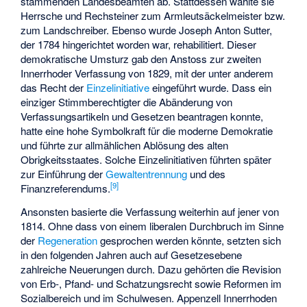
stammenden Landesbeamten ab. Stattdessen wählte sie
Herrsche und Rechsteiner zum Armleutsäckelmeister bzw.
zum Landschreiber. Ebenso wurde Joseph Anton Sutter,
der 1784 hingerichtet worden war, rehabilitiert. Dieser
demokratische Umsturz gab den Anstoss zur zweiten
Innerrhoder Verfassung von 1829, mit der unter anderem
das Recht der
Einzelinitiative
eingeführt wurde. Dass ein
einziger Stimmberechtigter die Abänderung von
Verfassungsartikeln und Gesetzen beantragen konnte,
hatte eine hohe Symbolkraft für die moderne Demokratie
und führte zur allmählichen Ablösung des alten
Obrigkeitsstaates. Solche Einzelinitiativen führten später
zur Einführung der
Gewaltentrennung
und des
[9]
Finanzreferendums.
Ansonsten basierte die Verfassung weiterhin auf jener von
1814. Ohne dass von einem liberalen Durchbruch im Sinne
der
Regeneration
gesprochen werden könnte, setzten sich
in den folgenden Jahren auch auf Gesetzesebene
zahlreiche Neuerungen durch. Dazu gehörten die Revision
von Erb-, Pfand- und Schatzungsrecht sowie Reformen im
Sozialbereich und im Schulwesen. Appenzell Innerrhoden