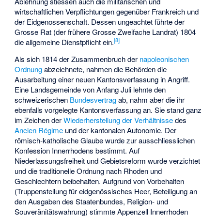
Ablehnung stiessen auch die militärischen und
wirtschaftlichen Verpflichtungen gegenüber Frankreich und
der Eidgenossenschaft. Dessen ungeachtet führte der
Grosse Rat (der frühere Grosse Zweifache Landrat) 1804
[8]
die allgemeine Dienstpflicht ein.
Als sich 1814 der Zusammenbruch der
napoleonischen
Ordnung
abzeichnete, nahmen die Behörden die
Ausarbeitung einer neuen Kantonsverfassung in Angriff.
Eine Landsgemeinde von Anfang Juli lehnte den
schweizerischen
Bundesvertrag
ab, nahm aber die ihr
ebenfalls vorgelegte Kantonsverfassung an. Sie stand ganz
im Zeichen der
Wiederherstellung der Verhältnisse
des
Ancien Régime
und der kantonalen Autonomie. Der
römisch-katholische Glaube wurde zur ausschliesslichen
Konfession Innerrhodens bestimmt. Auf
Niederlassungsfreiheit und Gebietsreform wurde verzichtet
und die traditionelle Ordnung nach Rhoden und
Geschlechtern beibehalten. Aufgrund von Vorbehalten
(Truppenstellung für eidgenössisches Heer, Beteiligung an
den Ausgaben des Staatenbundes, Religion- und
Souveränitätswahrung) stimmte Appenzell Innerrhoden