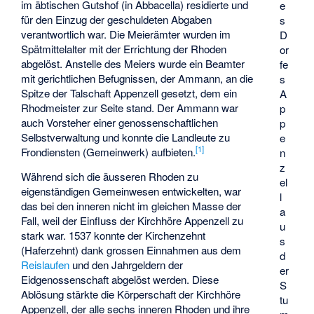
im äbtischen Gutshof (in Abbacella) residierte und
e
für den Einzug der geschuldeten Abgaben
s
verantwortlich war. Die Meierämter wurden im
D
Spätmittelalter mit der Errichtung der Rhoden
or
abgelöst. Anstelle des Meiers wurde ein Beamter
fe
mit gerichtlichen Befugnissen, der Ammann, an die
s
Spitze der Talschaft Appenzell gesetzt, dem ein
A
Rhodmeister zur Seite stand. Der Ammann war
p
auch Vorsteher einer genossenschaftlichen
p
Selbstverwaltung und konnte die Landleute zu
e
[1]
Frondiensten (Gemeinwerk) aufbieten.
n
z
Während sich die äusseren Rhoden zu
el
eigenständigen Gemeinwesen entwickelten, war
l
das bei den inneren nicht im gleichen Masse der
a
Fall, weil der Einfluss der Kirchhöre Appenzell zu
u
stark war. 1537 konnte der Kirchenzehnt
s
(Haferzehnt) dank grossen Einnahmen aus dem
d
Reislaufen
und den Jahrgeldern der
er
Eidgenossenschaft abgelöst werden. Diese
S
Ablösung stärkte die Körperschaft der Kirchhöre
tu
Appenzell, der alle sechs inneren Rhoden und ihre