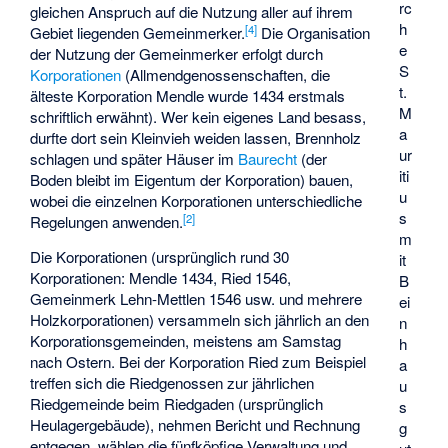
rc
gleichen Anspruch auf die Nutzung aller auf ihrem
h
[4]
Gebiet liegenden Gemeinmerker.
Die Organisation
e
der Nutzung der Gemeinmerker erfolgt durch
S
Korporationen
(Allmendgenossenschaften, die
t.
älteste Korporation Mendle wurde 1434 erstmals
M
schriftlich erwähnt). Wer kein eigenes Land besass,
a
durfte dort sein Kleinvieh weiden lassen, Brennholz
ur
schlagen und später Häuser im
Baurecht
(der
iti
Boden bleibt im Eigentum der Korporation) bauen,
u
wobei die einzelnen Korporationen unterschiedliche
s
[2]
Regelungen anwenden.
m
Die Korporationen (ursprünglich rund 30
it
Korporationen: Mendle 1434, Ried 1546,
B
Gemeinmerk Lehn-Mettlen 1546 usw. und mehrere
ei
Holzkorporationen) versammeln sich jährlich an den
n
Korporationsgemeinden, meistens am Samstag
h
nach Ostern. Bei der Korporation Ried zum Beispiel
a
treffen sich die Riedgenossen zur jährlichen
u
Riedgemeinde beim Riedgaden (ursprünglich
s
Heulagergebäude), nehmen Bericht und Rechnung
g
entgegen, wählen die fünfköpfige Verwaltung und