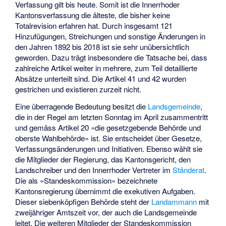
Verfassung gilt bis heute. Somit ist die Innerrhoder
Kantonsverfassung die älteste, die bisher keine
Totalrevision erfahren hat. Durch insgesamt 121
Hinzufügungen, Streichungen und sonstige Änderungen in
den Jahren 1892 bis 2018 ist sie sehr unübersichtlich
geworden. Dazu trägt insbesondere die Tatsache bei, dass
zahlreiche Artikel weiter in mehrere, zum Teil detaillierte
Absätze unterteilt sind. Die Artikel 41 und 42 wurden
gestrichen und existieren zurzeit nicht.
Eine überragende Bedeutung besitzt die
Landsgemeinde
,
die in der Regel am letzten Sonntag im April zusammentritt
und gemäss Artikel 20 «die gesetzgebende Behörde und
oberste Wahlbehörde» ist. Sie entscheidet über Gesetze,
Verfassungsänderungen und Initiativen. Ebenso wählt sie
die Mitglieder der Regierung, das Kantonsgericht, den
Landschreiber und den Innerrhoder Vertreter im
Ständerat
.
Die als «Standeskommission» bezeichnete
Kantonsregierung übernimmt die exekutiven Aufgaben.
Dieser siebenköpfigen Behörde steht der
Landammann
mit
zweijähriger Amtszeit vor, der auch die Landsgemeinde
leitet. Die weiteren Mitglieder der Standeskommission