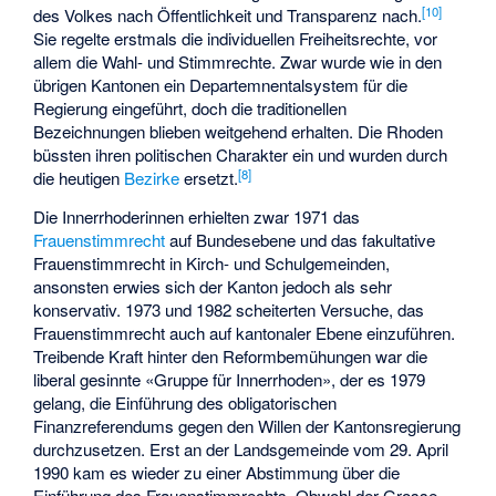
[10]
des Volkes nach Öffentlichkeit und Transparenz nach.
Sie regelte erstmals die individuellen Freiheitsrechte, vor
allem die Wahl- und Stimmrechte. Zwar wurde wie in den
übrigen Kantonen ein Departemnentalsystem für die
Regierung eingeführt, doch die traditionellen
Bezeichnungen blieben weitgehend erhalten. Die Rhoden
büssten ihren politischen Charakter ein und wurden durch
[8]
die heutigen
Bezirke
ersetzt.
Die Innerrhoderinnen erhielten zwar 1971 das
Frauenstimmrecht
auf Bundesebene und das fakultative
Frauenstimmrecht in Kirch- und Schulgemeinden,
ansonsten erwies sich der Kanton jedoch als sehr
konservativ. 1973 und 1982 scheiterten Versuche, das
Frauenstimmrecht auch auf kantonaler Ebene einzuführen.
Treibende Kraft hinter den Reformbemühungen war die
liberal gesinnte «Gruppe für Innerrhoden», der es 1979
gelang, die Einführung des obligatorischen
Finanzreferendums gegen den Willen der Kantonsregierung
durchzusetzen. Erst an der Landsgemeinde vom 29. April
1990 kam es wieder zu einer Abstimmung über die
Einführung des Frauenstimmrechts. Obwohl der Grosse