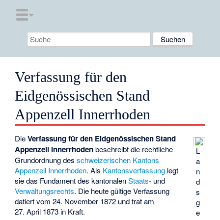
Verfassung für den
Eidgenössischen Stand
Appenzell Innerrhoden
Die
Verfassung für den Eidgenössischen Stand
Appenzell Innerrhoden
beschreibt die rechtliche
L
Grundordnung des
schweizerischen
Kantons
a
Appenzell Innerrhoden
. Als
Kantonsverfassung
legt
n
sie das Fundament des kantonalen
Staats-
und
d
Verwaltungsrechts
. Die heute gültige Verfassung
s
datiert vom 24. November 1872 und trat am
g
27. April 1873 in Kraft.
e