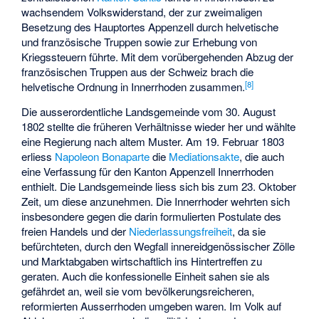
wachsendem Volkswiderstand, der zur zweimaligen
Besetzung des Hauptortes Appenzell durch helvetische
und französische Truppen sowie zur Erhebung von
Kriegssteuern führte. Mit dem vorübergehenden Abzug der
französischen Truppen aus der Schweiz brach die
[8]
helvetische Ordnung in Innerrhoden zusammen.
Die ausserordentliche Landsgemeinde vom 30. August
1802 stellte die früheren Verhältnisse wieder her und wählte
eine Regierung nach altem Muster. Am 19. Februar 1803
erliess
Napoleon Bonaparte
die
Mediationsakte
, die auch
eine Verfassung für den Kanton Appenzell Innerrhoden
enthielt. Die Landsgemeinde liess sich bis zum 23. Oktober
Zeit, um diese anzunehmen. Die Innerrhoder wehrten sich
insbesondere gegen die darin formulierten Postulate des
freien Handels und der
Niederlassungsfreiheit
, da sie
befürchteten, durch den Wegfall innereidgenössischer Zölle
und Marktabgaben wirtschaftlich ins Hintertreffen zu
geraten. Auch die konfessionelle Einheit sahen sie als
gefährdet an, weil sie vom bevölkerungsreicheren,
reformierten Ausserrhoden umgeben waren. Im Volk auf