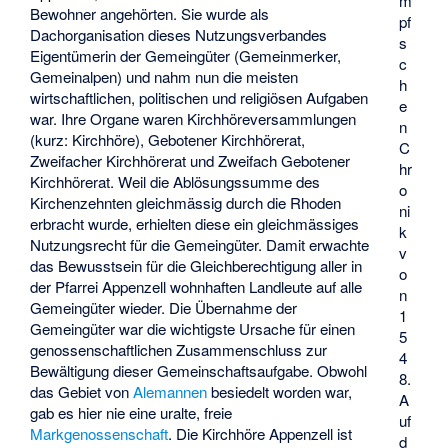
m
Bewohner angehörten. Sie wurde als
pf
Dachorganisation dieses Nutzungsverbandes
s
Eigentümerin der Gemeingüter (Gemeinmerker,
c
Gemeinalpen) und nahm nun die meisten
h
wirtschaftlichen, politischen und religiösen Aufgaben
e
war. Ihre Organe waren Kirchhöreversammlungen
n
(kurz: Kirchhöre), Gebotener Kirchhörerat,
C
Zweifacher Kirchhörerat und Zweifach Gebotener
hr
Kirchhörerat. Weil die Ablösungssumme des
o
Kirchenzehnten gleichmässig durch die Rhoden
ni
erbracht wurde, erhielten diese ein gleichmässiges
k
Nutzungsrecht für die Gemeingüter. Damit erwachte
v
das Bewusstsein für die Gleichberechtigung aller in
o
der Pfarrei Appenzell wohnhaften Landleute auf alle
n
Gemeingüter wieder. Die Übernahme der
1
Gemeingüter war die wichtigste Ursache für einen
5
genossenschaftlichen Zusammenschluss zur
4
Bewältigung dieser Gemeinschaftsaufgabe. Obwohl
8.
das Gebiet von
Alemannen
besiedelt worden war,
A
gab es hier nie eine uralte, freie
uf
Markgenossenschaft
. Die Kirchhöre Appenzell ist
d