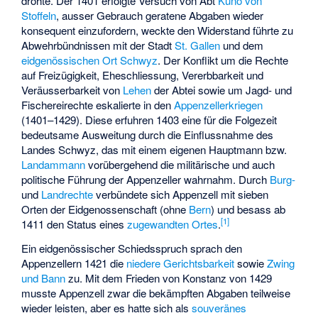
drohte. Der 1401 erfolgte Versuch von Abt
Kuno von
Stoffeln
, ausser Gebrauch geratene Abgaben wieder
konsequent einzufordern, weckte den Widerstand führte zu
Abwehrbündnissen mit der Stadt
St. Gallen
und dem
eidgenössischen Ort
Schwyz
. Der Konflikt um die Rechte
auf Freizügigkeit, Eheschliessung, Vererbbarkeit und
Veräusserbarkeit von
Lehen
der Abtei sowie um Jagd- und
Fischereirechte eskalierte in den
Appenzellerkriegen
(1401–1429). Diese erfuhren 1403 eine für die Folgezeit
bedeutsame Ausweitung durch die Einflussnahme des
Landes Schwyz, das mit einem eigenen Hauptmann bzw.
Landammann
vorübergehend die militärische und auch
politische Führung der Appenzeller wahrnahm. Durch
Burg-
und
Landrechte
verbündete sich Appenzell mit sieben
Orten der Eidgenossenschaft (ohne
Bern
) und besass ab
[1]
1411 den Status eines
zugewandten Ortes
.
Ein eidgenössischer Schiedsspruch sprach den
Appenzellern 1421 die
niedere Gerichtsbarkeit
sowie
Zwing
und Bann
zu. Mit dem Frieden von Konstanz von 1429
musste Appenzell zwar die bekämpften Abgaben teilweise
wieder leisten, aber es hatte sich als
souveränes