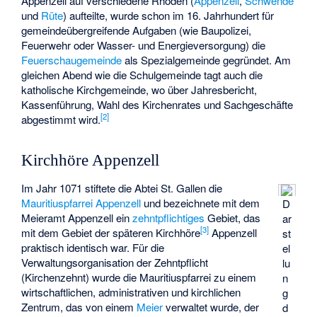
Appenzell auf verschiedene Rhoden (
Appenzell
,
Schwende
und
Rüte
) aufteilte, wurde schon im 16. Jahrhundert für
gemeindeübergreifende Aufgaben (wie Baupolizei,
Feuerwehr oder Wasser- und Energieversorgung) die
Feuerschaugemeinde
als Spezialgemeinde gegründet. Am
gleichen Abend wie die Schulgemeinde tagt auch die
katholische Kirchgemeinde, wo über Jahresbericht,
Kassenführung, Wahl des Kirchenrates und Sachgeschäfte
[2]
abgestimmt wird.
Kirchhöre Appenzell
Im Jahr 1071 stiftete die Abtei St. Gallen die
Mauritiuspfarrei Appenzell
und bezeichnete mit dem
D
Meieramt Appenzell ein
zehntpflichtiges
Gebiet, das
ar
[3]
mit dem Gebiet der späteren Kirchhöre
Appenzell
st
praktisch identisch war. Für die
el
Verwaltungsorganisation der Zehntpflicht
lu
(Kirchenzehnt) wurde die Mauritiuspfarrei zu einem
n
wirtschaftlichen, administrativen und kirchlichen
g
Zentrum, das von einem
Meier
verwaltet wurde, der
d