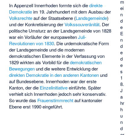
m
In Appenzell Innerrhoden formte sich die
direkte
ei
Demokratie
im 19. Jahrhundert mit dem Ausbau der
n
Volksrechte
auf der Staatsebene (
Landsgemeinde
)
d
und der Konkretisierung der
Volkssouveränität
. Der
e
politische Umsturz an der Landsgemeinde von 1828
E
war ein Vorläufer der europaweiten
Juli-
n
Revolutionen von 1830
. Die urdemokratische Form
d
der Landsgemeinde und die modernen
e
demokratischen Elemente in der Verfassung von
d
1829 wirkten als Vorbild für die
demokratischen
e
Bewegungen
und die weitere Entwicklung der
s
direkten Demokratie in den anderen Kantonen
und
1
auf Bundesebene. Innerrhoden war der erste
8.
Kanton, der die
Einzelinitiative
einführte. Später
J
verhielt sich Innerrhoden jedoch sehr konservativ.
a
So wurde das
Frauenstimmrecht
auf kantonaler
hr
Ebene erst 1990 eingeführt.
h
u
n
d
er