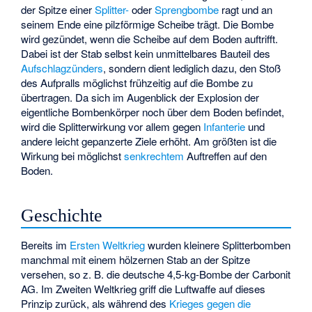
der Spitze einer
Splitter-
oder
Sprengbombe
ragt und an
seinem Ende eine pilzförmige Scheibe trägt. Die Bombe
wird gezündet, wenn die Scheibe auf dem Boden auftrifft.
Dabei ist der Stab selbst kein unmittelbares Bauteil des
Aufschlagzünders
, sondern dient lediglich dazu, den Stoß
des Aufpralls möglichst frühzeitig auf die Bombe zu
übertragen. Da sich im Augenblick der Explosion der
eigentliche Bombenkörper noch über dem Boden befindet,
wird die Splitterwirkung vor allem gegen
Infanterie
und
andere leicht gepanzerte Ziele erhöht. Am größten ist die
Wirkung bei möglichst
senkrechtem
Auftreffen auf den
Boden.
Geschichte
Bereits im
Ersten Weltkrieg
wurden kleinere Splitterbomben
manchmal mit einem hölzernen Stab an der Spitze
versehen, so z. B. die deutsche 4,5-kg-Bombe der
Carbonit
AG
. Im Zweiten Weltkrieg griff die Luftwaffe auf dieses
Prinzip zurück, als während des
Krieges gegen die