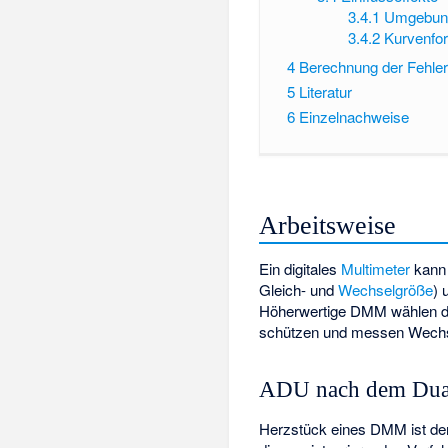
3.4.1
Umgebung
3.4.2
Kurvenfo
4
Berechnung der Fehle
5
Literatur
6
Einzelnachweise
Arbeitsweise
Ein digitales
Multimeter
kann 
Gleich- und
Wechselgröße
) 
Höherwertige DMM wählen d
schützen und messen Wechs
ADU nach dem Dual
Herzstück eines DMM ist d