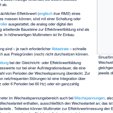
t ab.
sächlichen
Effektivwert (
englisch
true RMS
) eines
s messen können, sind mit einer Schaltung oder
oller
ausgestattet, die analog oder digital den
og arbeitende Bausteine zur
Effektivwertbildung
sind als
r. In höherwertigen Multimetern ist ihr Einbau
ng sind – je nach erforderlicher
Abtastrate
– schnelle
ich aus Preisgründen (noch) nicht durchsetzen können.
Sinusför
Wechsel
ttung
bei der Gleichricht- oder Effektivwertbildung
gleichger
sswerte nur bei einer Aufintegrationsdauer, die eine
jeweils d
zahl von Perioden der Wechselspannung überdeckt. Zur
 netzfrequenten Störungen ist eine Integration über
 oder 6 Perioden bei 60 Hz) oder ein ganzzahlig
timeter im Wechselspannungsbereich auch bei
Mischspannungen
, al
 Wechselanteil
enthalten, ausschließlich den Wechselanteil an; das ist
lanteils
. Teilweise können Multimeter zur Effektivwertmessung den E