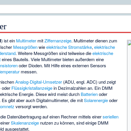
er
M
) ist ein
Multimeter
mit
Ziffernanzeige
. Multimeter dienen zum
rischer
Messgrößen
wie
elektrische Stromstärke
,
elektrische
derstand
. Weitere Messgrößen sind teilweise die
elektrische
t
eines Bauteils. Viele Multimeter bieten außerdem eine
nsistoren
oder Dioden. Mit Hilfe eines externen Sensors
emperatur
messen.
onischen
Analog-Digital-Umsetzer
(ADU, engl. ADC) und zeigt
- oder
Flüssigkristallanzeige
in Dezimalzahlen an. Ein DMM
elektrische Energie. Diese wird meist durch
Batterien
oder
. Es gibt aber auch Digitalmultimeter, die mit
Solarenergie
oder
romnetz
versorgt werden.
ie Datenübertragung auf einen Rechner mittels einer
seriellen
 einer
Skalenanzeige
nutzen zu können, sind einige DMM
ld ausgestattet.