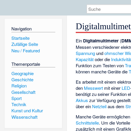
Digitalmultimet
Navigation
Startseite
Ein
Digitalmultimeter
(
DM
Zufällige Seite
Messen verschiedener elekt
Neu / Featured
Spannung
und
ohmscher Wi
Kapazität
oder die
Induktivitä
Themenportale
Funktion zum Testen von
Tra
können manche Geräte die
T
Geographie
Geschichte
Es arbeitet mit einem elektr
Religion
den
Messwert
mit einer
LED
Gesellschaft
benötigt zu seiner Funktion 
Sport
Akkus
zur Verfügung gestellt
Technik
über ein
Netzteil
aus dem
St
Kunst und Kultur
Manche Geräte ermöglichen d
Wissenschaft
Schnittstelle
. Um die Vorteile
zusätzlich mit einem Grafikfe