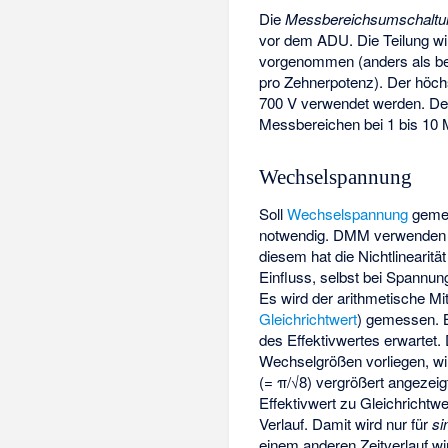
Die
Messbereichsumschaltu
vor dem ADU. Die Teilung wi
vorgenommen (anders als b
pro Zehnerpotenz). Der höchs
700 V verwendet werden. Der 
Messbereichen bei 1 bis 10 M
Wechselspannung
Soll
Wechselspannung
gemes
notwendig. DMM verwenden 
diesem hat die Nichtlinearitä
Einfluss, selbst bei Spannung
Es wird der arithmetische Mi
Gleichrichtwert
) gemessen. 
des Effektivwertes erwartet
Wechselgrößen vorliegen, wi
(= π/√8) vergrößert angezeigt
Effektivwert zu Gleichrichtwe
Verlauf. Damit wird nur für
si
einem anderen Zeitverlauf wir