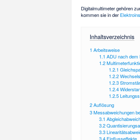
Digitalmultimeter gehören z
kommen sie in der
Elektroins
Inhaltsverzeichnis
1
Arbeitsweise
1.1
ADU nach dem D
1.2
Multimeterfunkt
1.2.1
Gleichsp
1.2.2
Wechsel
1.2.3
Stromstä
1.2.4
Widersta
1.2.5
Leitungss
2
Auflösung
3
Messabweichungen bei
3.1
Abgleichabweich
3.2
Quantisierungs
3.3
Linearitätsabwe
3.4
Einflusseffekte