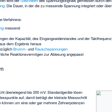
hren wird der
Gleichwert
des Spannungssignals gemessen durch den V
ung
. Die Dauer, in der die zu messende Spannung integriert oder über d
e-Verfahrens:
ng
messend
ungen der Kapazität, des Eingangswiderstandes und der Taktfrequenz 
 aus dem Ergebnis heraus
ezüglich
Brumm-
und
Rauschspannungen
liche Reaktionsvermögen zur Ablesung angepasst
en
icht überwiegend bis 200 mV. Standardgeräte lösen
sspunkte auf, damit beträgt der kleinste Messschritt
e können um eine oder gar mehrere Zehnerpotenzen