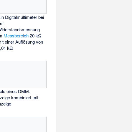
in Digitalmultimeter bei
er
Widerstandsmessung
im
Messbereich
20 kΩ
it einer Auflösung von
,01 kΩ
feld eines DMM:
nzeige kombiniert mit
nzeige