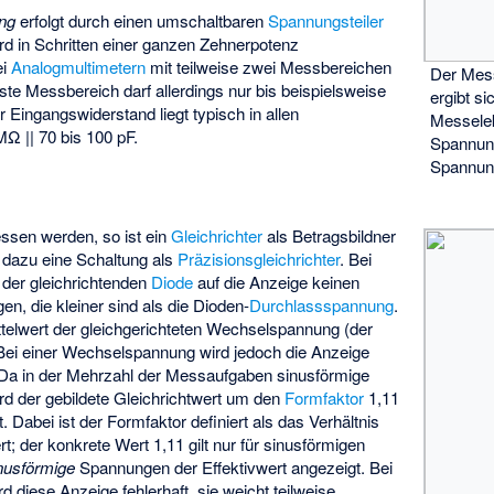
ng
erfolgt durch einen umschaltbaren
Spannungsteiler
rd in Schritten einer ganzen Zehnerpotenz
ei
Analogmultimetern
mit teilweise zwei Messbereichen
Der Mes
te Messbereich darf allerdings nur bis beispielsweise
ergibt s
Eingangswiderstand liegt typisch in allen
Messelek
Ω || 70 bis 100 pF.
Spannu
Spannung
sen werden, so ist ein
Gleichrichter
als Betragsbildner
dazu eine Schaltung als
Präzisionsgleichrichter
. Bei
t der gleichrichtenden
Diode
auf die Anzeige keinen
en, die kleiner sind als die Dioden-
Durchlassspannung
.
ttelwert der gleichgerichteten Wechselspannung (der
Bei einer Wechselspannung wird jedoch die Anzeige
. Da in der Mehrzahl der Messaufgaben sinusförmige
rd der gebildete Gleichrichtwert um den
Formfaktor
1,11
. Dabei ist der Formfaktor definiert als das Verhältnis
rt; der konkrete Wert 1,11 gilt nur für sinusförmigen
nusförmige
Spannungen der Effektivwert angezeigt. Bei
d diese Anzeige fehlerhaft, sie weicht teilweise