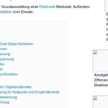
ur Grundausstattung einer
Elektronik
-Werkstatt. Außerdem
tallation
zum Einsatz.
E
d
m
0
ual-Slope-Verfahren
ionen
annung
spannung
rke
nd
uchfunktion
Anzeige
Zifferna
Skalena
m Digitalmultimeter
ung für Nullpunkt und Empfindlichkeit
abweichung
ichung