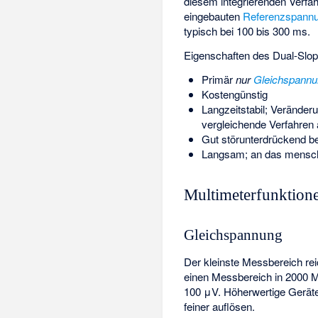
diesem integrierenden Verfa
eingebauten
Referenzspann
typisch bei 100 bis 300 ms.
Eigenschaften des Dual-Slop
Primär
nur
Gleichspannu
Kostengünstig
Langzeitstabil; Veränder
vergleichende Verfahren
Gut störunterdrückend b
Langsam; an das mensch
Multimeterfunktion
Gleichspannung
Der kleinste Messbereich re
einen Messbereich in 2000 Me
100 μV. Höherwertige Gerät
feiner auflösen.