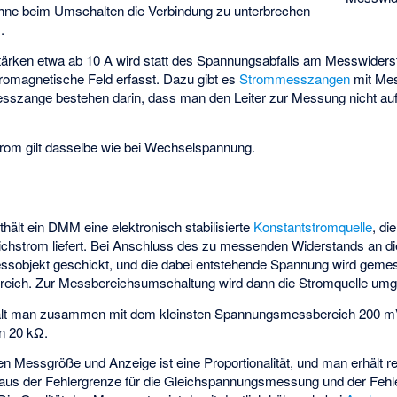
 ohne beim Umschalten die Verbindung zu unterbrechen
).
ärken etwa ab 10 A wird statt des Spannungsabfalls am Messwiders
romagnetische Feld erfasst. Dazu gibt es
Strommesszangen
mit Mes
esszange bestehen darin, dass man den Leiter zur Messung nicht au
om gilt dasselbe wie bei Wechselspannung.
ält ein DMM eine elektronisch stabilisierte
Konstantstromquelle
, di
ichstrom liefert. Bei Anschluss des zu messenden Widerstands an 
essobjekt geschickt, und die dabei entstehende Spannung wird geme
eich. Zur Messbereichsumschaltung wird dann die Stromquelle umge
ält man zusammen mit dem kleinsten Spannungsmessbereich 200 m
n 20 kΩ.
Messgröße und Anzeige ist eine Proportionalität, und man erhält 
 aus der Fehlergrenze für die Gleichspannungsmessung und der Fehle