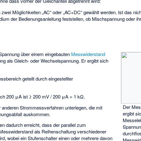
 dass vorher der Gleichanteil abgetrennt wird:
 zwei Möglichkeiten „AC“ oder „AC+DC“ gewählt werden. Ist das nich
dium der Bedienungsanleitung feststellen, ob Mischspannung oder ih
 Spannung über einem eingebauten
Messwiderstand
ung als Gleich- oder Wechselspannung. Er ergibt sich
sbereich geteilt durch eingestellter
ich 200 μA ist
≥ 200 mV / 200 μA = 1 kΩ.
Der Mes
 anderen Strommessverfahren unterlegen, die mit
ergibt s
nnungsabfall auskommen.
Messelek
 dadurch erreicht, dass der parallel zum
Spannu
esswiderstand als Reihenschaltung verschiedener
durchflo
rd, wobei ein Stufenschalter einen oder mehrere davon
Messwid