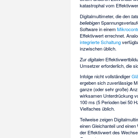
katastrophal vom Effektivwer
Digitalmultimeter, die den
tat
beliebigen
Spannungsverlaufe
Software in einem
Mikrocontr
Effektivwert errechnet. Anal
integrierte Schaltung
verfügba
inzwischen üblich.
Zur
digitalen
Effektivwertbildu
Umsetzer erforderlich, die s
Infolge nicht vollständiger
Glä
ergeben sich zuverlässige Me
ganze (oder sehr große) An
wirksamen Unterdrückung von
100 ms (5 Perioden bei 50 Hz
Vielfaches üblich.
Teilweise zeigen Digitalmul
einen Gleichanteil
und einen
der Effektivwert des Wechse