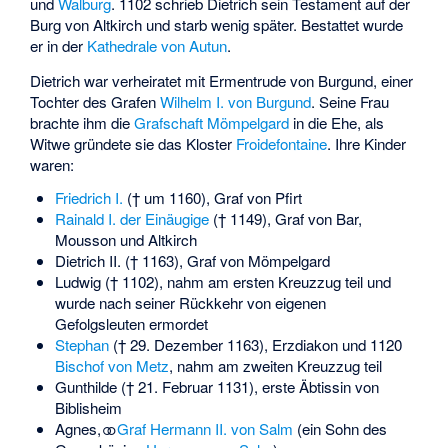
und
Walburg
. 1102 schrieb Dietrich sein Testament auf der
Burg von Altkirch und starb wenig später. Bestattet wurde
er in der
Kathedrale von Autun
.
Dietrich war verheiratet mit Ermentrude von Burgund, einer
Tochter des Grafen
Wilhelm I. von Burgund
. Seine Frau
brachte ihm die
Grafschaft Mömpelgard
in die Ehe, als
Witwe gründete sie das Kloster
Froidefontaine
. Ihre Kinder
waren:
Friedrich I.
(† um 1160), Graf von Pfirt
Rainald I. der Einäugige
(† 1149), Graf von Bar,
Mousson und Altkirch
Dietrich II. († 1163), Graf von Mömpelgard
Ludwig († 1102), nahm am ersten Kreuzzug teil und
wurde nach seiner Rückkehr von eigenen
Gefolgsleuten ermordet
Stephan
(† 29. Dezember 1163), Erzdiakon und 1120
Bischof von Metz
, nahm am zweiten Kreuzzug teil
Gunthilde († 21. Februar 1131), erste Äbtissin von
Biblisheim
Agnes, ⚭
Graf Hermann II. von Salm
(ein Sohn des