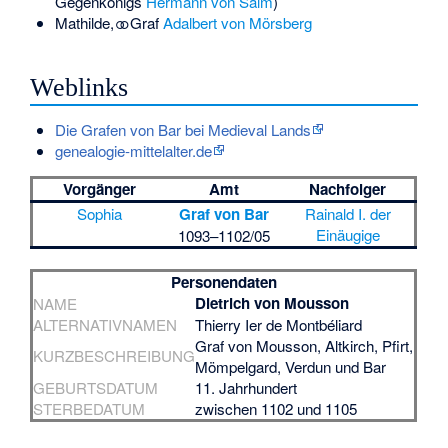
Gegenkönigs
Hermann von Salm
)
Mathilde, ⚭ Graf
Adalbert von Mörsberg
Weblinks
Die Grafen von Bar bei Medieval Lands
genealogie-mittelalter.de
Vorgänger
Amt
Nachfolger
Sophia
Graf von Bar
Rainald I. der
Einäugige
1093–1102/05
Personendaten
Dietrich von Mousson
NAME
ALTERNATIVNAMEN
Thierry Ier de Montbéliard
Graf von Mousson, Altkirch, Pfirt,
KURZBESCHREIBUNG
Mömpelgard, Verdun und Bar
GEBURTSDATUM
11. Jahrhundert
STERBEDATUM
zwischen 1102 und 1105