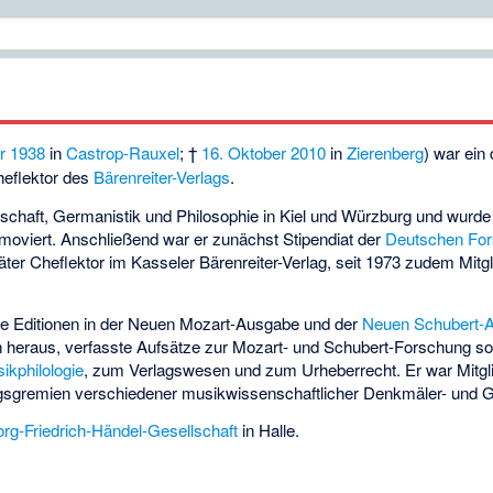
r
1938
in
Castrop-Rauxel
; †
16. Oktober
2010
in
Zierenberg
) war ein
eflektor des
Bärenreiter-Verlags
.
schaft, Germanistik und Philosophie in Kiel und Würzburg und wurd
oviert. Anschließend war er zunächst Stipendiat der
Deutschen Fo
ter Cheflektor im Kasseler Bärenreiter-Verlag, seit 1973 zudem Mitgli
ute Editionen in der Neuen Mozart-Ausgabe und der
Neuen Schubert-
n heraus, verfasste Aufsätze zur Mozart- und Schubert-Forschung 
ikphilologie
, zum Verlagswesen und zum Urheberrecht. Er war Mitgl
ungsgremien verschiedener musikwissenschaftlicher Denkmäler- und
rg-Friedrich-Händel-Gesellschaft
in Halle.