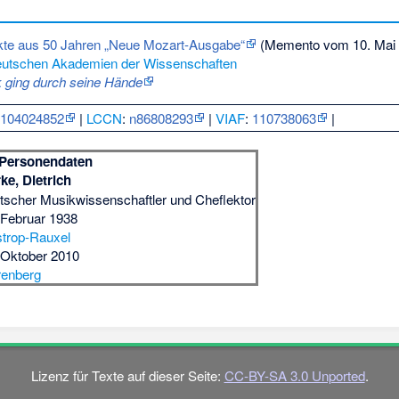
te aus 50 Jahren „Neue Mozart-Ausgabe“
(
Memento
vom 10. Mai
eutschen Akademien der Wissenschaften
 ging durch seine Hände
:
104024852
|
LCCN
:
n86808293
|
VIAF
:
110738063
|
Personendaten
ke, Dietrich
tscher Musikwissenschaftler und Cheflektor
 Februar 1938
trop-Rauxel
 Oktober 2010
renberg
Lizenz für Texte auf dieser Seite:
CC-BY-SA 3.0 Unported
.