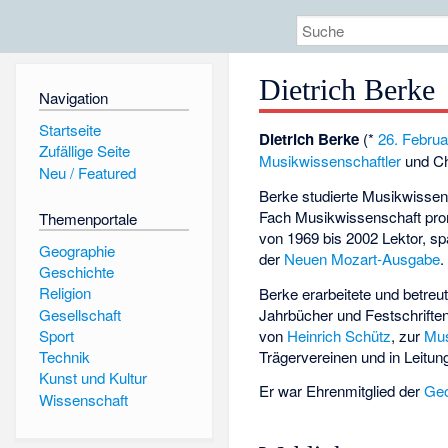
Dietrich Berke
Navigation
Startseite
Dietrich Berke
(*
26. Februa
Zufällige Seite
Musikwissenschaftler
und Ch
Neu / Featured
Berke studierte Musikwissen
Fach Musikwissenschaft prom
Themenportale
von 1969 bis 2002 Lektor, spä
Geographie
der
Neuen Mozart-Ausgabe
.
Geschichte
Religion
Berke erarbeitete und betre
Gesellschaft
Jahrbücher und Festschrifte
von
Heinrich Schütz
, zur
Mus
Sport
Trägervereinen und in Leit
Technik
Kunst und Kultur
Er war Ehrenmitglied der
Geo
Wissenschaft