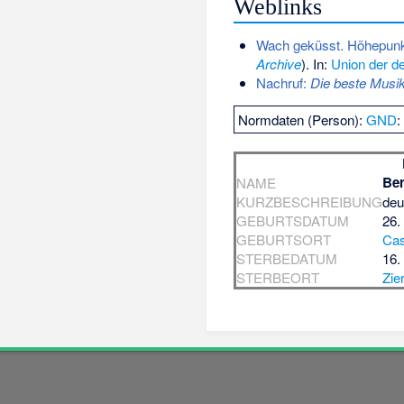
Weblinks
Wach geküsst. Höhepunk
Archive
). In:
Union der d
Nachruf:
Die beste Musik
Normdaten (Person):
GND
Ber
NAME
KURZBESCHREIBUNG
deu
GEBURTSDATUM
26.
GEBURTSORT
Cas
STERBEDATUM
16.
STERBEORT
Zie