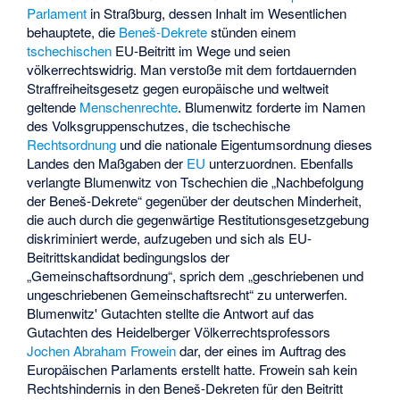
Parlament
in Straßburg, dessen Inhalt im Wesentlichen
behauptete, die
Beneš-Dekrete
stünden einem
tschechischen
EU-Beitritt im Wege und seien
völkerrechtswidrig. Man verstoße mit dem fortdauernden
Straffreiheitsgesetz gegen europäische und weltweit
geltende
Menschenrechte
. Blumenwitz forderte im Namen
des Volksgruppenschutzes, die tschechische
Rechtsordnung
und die nationale Eigentumsordnung dieses
Landes den Maßgaben der
EU
unterzuordnen. Ebenfalls
verlangte Blumenwitz von Tschechien die „Nachbefolgung
der Beneš-Dekrete“ gegenüber der deutschen Minderheit,
die auch durch die gegenwärtige Restitutionsgesetzgebung
diskriminiert werde, aufzugeben und sich als EU-
Beitrittskandidat bedingungslos der
„Gemeinschaftsordnung“, sprich dem „geschriebenen und
ungeschriebenen Gemeinschaftsrecht“ zu unterwerfen.
Blumenwitz' Gutachten stellte die Antwort auf das
Gutachten des Heidelberger Völkerrechtsprofessors
Jochen Abraham Frowein
dar, der eines im Auftrag des
Europäischen Parlaments erstellt hatte. Frowein sah kein
Rechtshindernis in den Beneš-Dekreten für den Beitritt