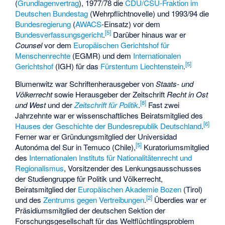
(
Grundlagenvertrag
), 1977/78 die
CDU/CSU-Fraktion im
Deutschen Bundestag
(Wehrpflichtnovelle) und 1993/94 die
Bundesregierung
(
AWACS
-Einsatz) vor dem
[
5
]
Bundesverfassungsgericht
.
Darüber hinaus war er
Counsel
vor dem
Europäischen Gerichtshof für
Menschenrechte
(EGMR) und dem
Internationalen
[
5
]
Gerichtshof
(IGH) für das
Fürstentum Liechtenstein
.
Blumenwitz war Schriftenherausgeber von
Staats- und
Völkerrecht
sowie Herausgeber der Zeitschrift
Recht in Ost
[
8
]
und West
und der
Zeitschrift für Politik
.
Fast zwei
Jahrzehnte war er wissenschaftliches Beiratsmitglied des
[
6
]
Hauses der Geschichte der Bundesrepublik Deutschland
.
Ferner war er Gründungsmitglied der
Universidad
[
5
]
Autonóma del Sur in Temuco
(Chile),
Kuratoriumsmitglied
des
Internationalen Instituts für Nationalitätenrecht und
Regionalismus
, Vorsitzender des Lenkungsausschusses
der Studiengruppe für Politik und Völkerrecht,
Beiratsmitglied der
Europäischen Akademie Bozen
(Tirol)
[
2
]
und des
Zentrums gegen Vertreibungen
.
Überdies war er
Präsidiumsmitglied der deutschen Sektion der
Forschungsgesellschaft für das Weltflüchtlingsproblem