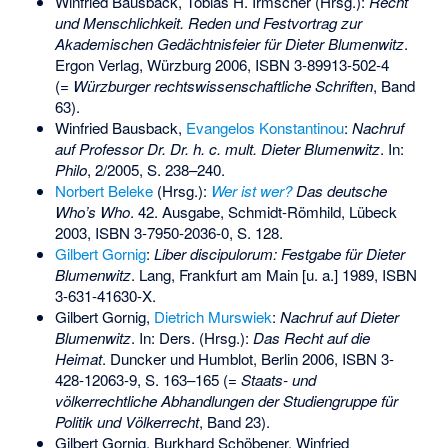
Winfried Bausback, Tobias H. Irmscher (Hrsg.):
Recht
und Menschlichkeit. Reden und Festvortrag zur
Akademischen Gedächtnisfeier für Dieter Blumenwitz
.
Ergon Verlag, Würzburg 2006,
ISBN 3-89913-502-4
(=
Würzburger rechtswissenschaftliche Schriften
, Band
63).
Winfried Bausback,
Evangelos Konstantinou
:
Nachruf
auf Professor Dr. Dr. h. c. mult. Dieter Blumenwitz
. In:
Philo
, 2/2005, S. 238–240.
Norbert Beleke
(Hrsg.):
Wer ist wer?
Das deutsche
Who’s Who
. 42. Ausgabe, Schmidt-Römhild, Lübeck
2003,
ISBN 3-7950-2036-0
, S. 128.
Gilbert Gornig
:
Liber discipulorum: Festgabe für Dieter
Blumenwitz
. Lang, Frankfurt am Main [u. a.] 1989,
ISBN
3-631-41630-X
.
Gilbert Gornig,
Dietrich Murswiek
:
Nachruf auf Dieter
Blumenwitz
. In: Ders. (Hrsg.):
Das Recht auf die
Heimat
. Duncker und Humblot, Berlin 2006,
ISBN 3-
428-12063-9
, S. 163–165 (=
Staats- und
völkerrechtliche Abhandlungen der Studiengruppe für
Politik und Völkerrecht
, Band 23).
Gilbert Gornig, Burkhard Schöbener, Winfried