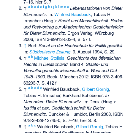
7–16, hier S. 7.
a
b
c
d
e
f
g
h
i
j
k
l
m
n
o
↑
Lebensstationen von Dieter
Blumenwitz
. In:
Winfried Bausback
, Tobias H.
Irmscher (Hrsg.):
Recht und Menschlichkeit. Reden
und Festvortrag zur Akademischen Gedächtnisfeier
für Dieter Blumenwitz
. Ergon Verlag, Würzburg
2006,
ISBN 3-89913-502-4
, S. 57 f.
↑
Burt:
Senat an der Hochschule für Politik gewählt
.
In:
Süddeutsche Zeitung
, 9. August 1994, S. 29.
a
b
↑
Michael Stolleis
:
Geschichte des öffentlichen
Rechts in Deutschland
. Band 4:
Staats- und
Verwaltungsrechtswissenschaft in West und Ost
1945–1990
. Beck, München 2012,
ISBN 978-3-406-
63203-7
, S. 412 f.
a
b
c
d
e
↑
Winfried Bausback,
Gilbert Gornig
,
Tobias H. Irmscher, Burkhard Schöbener:
In
Memoriam Dieter Blumenwitz
. In: Ders. (Hrsg.):
Iustitia et pax. Gedächtnisschrift für Dieter
Blumenwitz
. Duncker & Humblot, Berlin 2008,
ISBN
978-3-428-12745-0
, S. 7–16, hier S. 8.
a
b
c
↑
Winfried Bausback,
Gilbert Gornig
, Tobias H.
Irmscher, Burkhard Schöbener:
In Memoriam