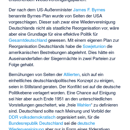
Der nach dem US-Außenminister
James F. Byrnes
benannte Byrnes-Plan wurde von Seiten der USA
vorgeschlagen. Dieser sah zwar eine Wiedervereinigung
Deutschlands nicht als staatliche Reorganisation vor, wäre
aber eine Grundlage für eine effektive Politik für
Gesamtdeutschland
gewesen. Mit einem eigenen Plan zur
Reorganisation Deutschlands habe die
Sowjetunion
die
amerikanischen Bestrebungen abgelehnt. Dies hätte ein
Auseinanderfallen der Siegermächte in zwei Parteien zur
Folge gehabt.
Bemühungen von Seiten der
Alliierten
, sich auf ein
einheitliches deutschlandpolitisches Konzept zu einigen,
seien in Stillstand geraten. Der Konflikt sei auf die deutsche
Politikebene verlagert worden. Eine Chance auf Einigung
sei hier aber auch Ende 1951 an den unterschiedlichen
Vorstellungen gescheitert, wie „freie
Wahlen
“ zu definieren
sind. Deutschland sollte nach Meinung und Vorbild der
DDR
volksdemokratisch
organisiert sein, für die
Bundesrepublik Deutschland
sei die
deutsche
Wiedervereinigung
aber nur in Form eines föderativen