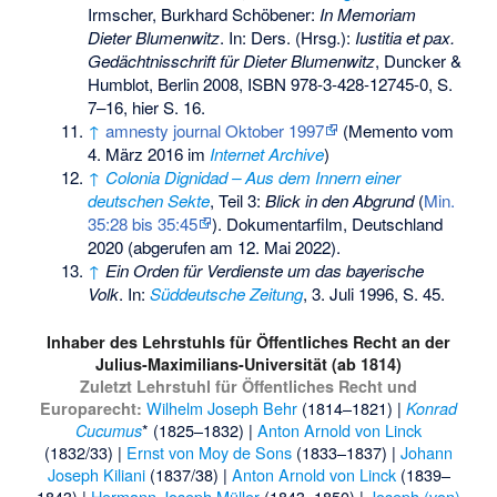
Irmscher, Burkhard Schöbener:
In Memoriam
Dieter Blumenwitz
. In: Ders. (Hrsg.):
Iustitia et pax.
Gedächtnisschrift für Dieter Blumenwitz
, Duncker &
Humblot, Berlin 2008,
ISBN 978-3-428-12745-0
, S.
7–16, hier S. 16.
↑
amnesty journal Oktober 1997
(
Memento
vom
4. März 2016 im
Internet Archive
)
↑
Colonia Dignidad – Aus dem Innern einer
deutschen Sekte
, Teil 3:
Blick in den Abgrund
(
Min.
35:28 bis 35:45
). Dokumentarfilm, Deutschland
2020 (abgerufen am 12. Mai 2022).
↑
Ein Orden für Verdienste um das bayerische
Volk
. In:
Süddeutsche Zeitung
, 3. Juli 1996, S. 45.
Inhaber des Lehrstuhls für Öffentliches Recht an der
Julius-Maximilians-Universität (ab 1814)
Zuletzt Lehrstuhl für Öffentliches Recht und
Wilhelm Joseph Behr
(1814–1821) |
Europarecht:
Konrad
* (1825–1832) |
Anton Arnold von Linck
Cucumus
(1832/33) |
Ernst von Moy de Sons
(1833–1837) |
Johann
Joseph Kiliani
(1837/38) |
Anton Arnold von Linck
(1839–
1843) |
Hermann Joseph Müller
(1843–1850) |
Joseph (von)