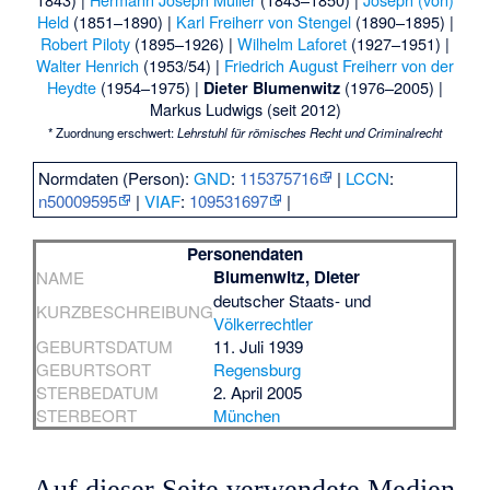
Held
(1851–1890) |
Karl Freiherr von Stengel
(1890–1895) |
Robert Piloty
(1895–1926) |
Wilhelm Laforet
(1927–1951) |
Walter Henrich
(1953/54) |
Friedrich August Freiherr von der
Heydte
(1954–1975) |
(1976–2005) |
Dieter Blumenwitz
Markus Ludwigs
(seit 2012)
* Zuordnung erschwert:
Lehrstuhl für römisches Recht und Criminalrecht
Normdaten (Person):
GND
:
115375716
|
LCCN
:
n50009595
|
VIAF
:
109531697
|
Personendaten
Blumenwitz, Dieter
NAME
deutscher Staats- und
KURZBESCHREIBUNG
Völkerrechtler
GEBURTSDATUM
11. Juli 1939
GEBURTSORT
Regensburg
STERBEDATUM
2. April 2005
STERBEORT
München
Auf dieser Seite verwendete Medien