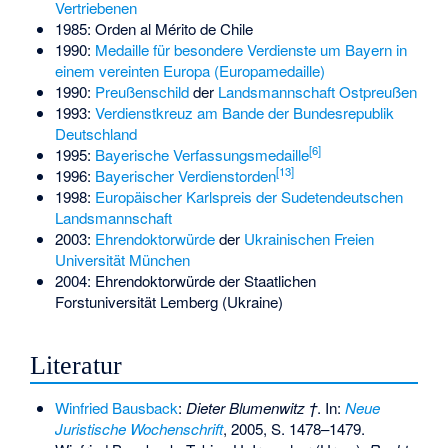
Vertriebenen
1985: Orden al Mérito de Chile
1990:
Medaille für besondere Verdienste um Bayern in
einem vereinten Europa (Europamedaille)
1990:
Preußenschild
der
Landsmannschaft Ostpreußen
1993:
Verdienstkreuz am Bande der Bundesrepublik
Deutschland
[
6
]
1995:
Bayerische Verfassungsmedaille
[
13
]
1996:
Bayerischer Verdienstorden
1998:
Europäischer Karlspreis der Sudetendeutschen
Landsmannschaft
2003:
Ehrendoktorwürde
der
Ukrainischen Freien
Universität München
2004: Ehrendoktorwürde der Staatlichen
Forstuniversität Lemberg (Ukraine)
Literatur
Winfried Bausback
:
Dieter Blumenwitz †
. In:
Neue
Juristische Wochenschrift
, 2005, S. 1478–1479.