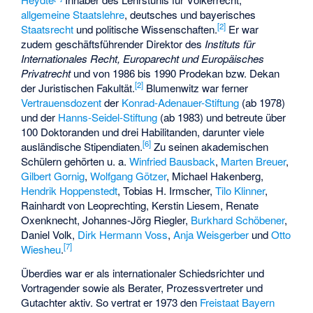
allgemeine Staatslehre
, deutsches und bayerisches
[
2
]
Staatsrecht
und politische Wissenschaften.
Er war
zudem geschäftsführender Direktor des
Instituts für
Internationales Recht, Europarecht und Europäisches
Privatrecht
und von 1986 bis 1990 Prodekan bzw. Dekan
[
2
]
der Juristischen Fakultät.
Blumenwitz war ferner
Vertrauensdozent
der
Konrad-Adenauer-Stiftung
(ab 1978)
und der
Hanns-Seidel-Stiftung
(ab 1983) und betreute über
100 Doktoranden und drei Habilitanden, darunter viele
[
6
]
ausländische Stipendiaten.
Zu seinen akademischen
Schülern gehörten u. a.
Winfried Bausback
,
Marten Breuer
,
Gilbert Gornig
,
Wolfgang Götzer
,
Michael Hakenberg
,
Hendrik Hoppenstedt
,
Tobias H. Irmscher
,
Tilo Klinner
,
Rainhardt von Leoprechting
,
Kerstin Liesem
,
Renate
Oxenknecht
,
Johannes-Jörg Riegler
,
Burkhard Schöbener
,
Daniel Volk
,
Dirk Hermann Voss
,
Anja Weisgerber
und
Otto
[
7
]
Wiesheu
.
Überdies war er als internationaler Schiedsrichter und
Vortragender sowie als Berater, Prozessvertreter und
Gutachter aktiv. So vertrat er 1973 den
Freistaat Bayern