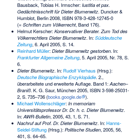
Bausback, Tobias H. Irmscher:
Iustitia et pax.
Gedächtnisschrift für Dieter Blumenwitz
. Duncker &
Humblot, Berlin 2008,
ISBN 978-3-428-12745-0
(=
Schriften zum Völkerrecht
, Band 176).
Helmut Kerscher:
Konservativer Berater. Zum Tod des
Völkerrechtlers Dieter Blumenwitz
. In:
Süddeutsche
Zeitung
, 6. April 2005, S. 14.
Reinhard Müller
:
Dieter Blumenwitz gestorben
. In:
Frankfurter Allgemeine Zeitung
, 5. April 2005, Nr. 78, S.
6.
Dieter Blumenwitz
. In:
Rudolf Vierhaus
(Hrsg.):
Deutsche Biographische Enzyklopädie
. 2.,
überarbeitete und erweiterte Auflage.
Band
1
:
Aachen–
Braniß
. K. G. Saur, München 2005,
ISBN 3-598-25031-
2
,
S.
735–736
(
books.google.de
).
Michael Wollenschläger
:
In memoriam
Universitätsprofessor Dr. Dr. h. c. Dieter Blumenwitz
.
In:
AWR-Bulletin
, 2005, 43, 1, S. 71.
Nachruf auf Prof. Dr. Dieter Blumenwitz
. In:
Hanns-
Seidel-Stiftung
(Hrsg.):
Politische Studien
, 2005, 56,
401, S. 64–65.