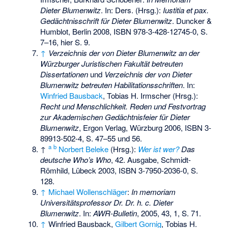
Dieter Blumenwitz
. In: Ders. (Hrsg.):
Iustitia et pax.
Gedächtnisschrift für Dieter Blumenwitz
. Duncker &
Humblot, Berlin 2008,
ISBN 978-3-428-12745-0
, S.
7–16, hier S. 9.
↑
Verzeichnis der von Dieter Blumenwitz an der
Würzburger Juristischen Fakultät betreuten
Dissertationen
und
Verzeichnis der von Dieter
Blumenwitz betreuten Habilitationsschriften
. In:
Winfried Bausback
, Tobias H. Irmscher (Hrsg.):
Recht und Menschlichkeit. Reden und Festvortrag
zur Akademischen Gedächtnisfeier für Dieter
Blumenwitz
, Ergon Verlag, Würzburg 2006,
ISBN 3-
89913-502-4
, S. 47–55 und 56.
a
b
↑
Norbert Beleke
(Hrsg.):
Wer ist wer?
Das
deutsche Who’s Who
, 42. Ausgabe, Schmidt-
Römhild, Lübeck 2003,
ISBN 3-7950-2036-0
, S.
128.
↑
Michael Wollenschläger
:
In memoriam
Universitätsprofessor Dr. Dr. h. c. Dieter
Blumenwitz
. In:
AWR-Bulletin
, 2005, 43, 1, S. 71.
↑
Winfried Bausback,
Gilbert Gornig
, Tobias H.