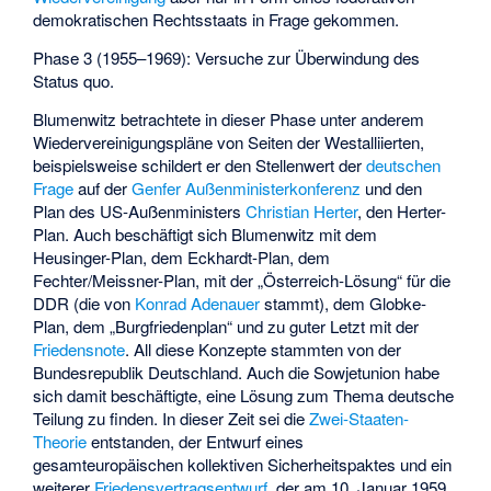
demokratischen Rechtsstaats in Frage gekommen.
Phase 3 (1955–1969): Versuche zur Überwindung des
Status quo.
Blumenwitz betrachtete in dieser Phase unter anderem
Wiedervereinigungspläne von Seiten der Westalliierten,
beispielsweise schildert er den Stellenwert der
deutschen
Frage
auf der
Genfer Außenministerkonferenz
und den
Plan des US-Außenministers
Christian Herter
, den Herter-
Plan. Auch beschäftigt sich Blumenwitz mit dem
Heusinger-Plan, dem Eckhardt-Plan, dem
Fechter/Meissner-Plan, mit der „Österreich-Lösung“ für die
DDR (die von
Konrad Adenauer
stammt), dem Globke-
Plan, dem „Burgfriedenplan“ und zu guter Letzt mit der
Friedensnote
. All diese Konzepte stammten von der
Bundesrepublik Deutschland. Auch die Sowjetunion habe
sich damit beschäftigte, eine Lösung zum Thema deutsche
Teilung zu finden. In dieser Zeit sei die
Zwei-Staaten-
Theorie
entstanden, der Entwurf eines
gesamteuropäischen kollektiven Sicherheitspaktes und ein
weiterer
Friedensvertragsentwurf
, der am 10. Januar 1959