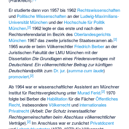
(Frankreich).
Er studierte dann von 1957 bis 1962
Rechtswissenschaften
und
Politische Wissenschaften
an der
Ludwig-Maximilians-
Universität München
und der
Hochschule für Politik
[
2
]
München
.
1962 legte er das erste und nach dem
Rechtsreferendariat im Bezirk des
Oberlandesgerichts
[
2
]
München
1967 das zweite juristische Staatsexamen ab.
1965 wurde er beim Völkerrechtler
Friedrich Berber
an der
Juristischen Fakultät der LMU München mit der
Dissertation
Die Grundlagen eines Friedensvertrages mit
Deutschland. Ein völkerrechtlicher Beitrag zur künftigen
Deutschlandpolitik
zum
Dr. jur.
(
summa cum laude
)
[
2
]
promoviert
.
Ab 1964 war er wissenschaftlicher Assistent am Münchner
[
2
]
Institut für Rechtsvergleichung unter
Murad Ferid
.
1970
folgte bei Berber die
Habilitation
für die Fächer
Öffentliches
Recht
, insbesondere
Völkerrecht
und
internationales
Privatrecht
(Arbeit:
Der Schutz innerstaatlicher
Rechtsgemeinschaften beim Abschluss völkerrechtlicher
[
2
]
Verträge
).
Im Anschluss war er zunächst
Privatdozent
und
Lehrstuhlvertreter
(1970–1972) für Völkerrecht,