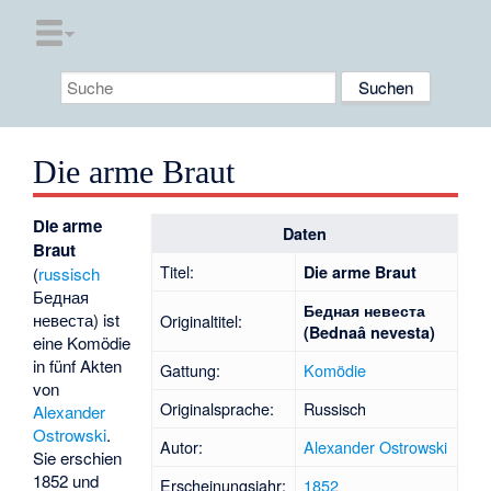
Die arme Braut
Die arme
Daten
Braut
Titel:
Die arme Braut
(
russisch
Бедная
Бедная невеста
невеста
) ist
Originaltitel:
(Bednaâ nevesta)
eine Komödie
in fünf Akten
Gattung:
Komödie
von
Originalsprache:
Russisch
Alexander
Ostrowski
.
Autor:
Alexander Ostrowski
Sie erschien
1852 und
Erscheinungsjahr:
1852