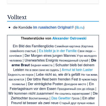
Volltext
die Komödie
im russischen Original
(
lib.ru
)
Theaterstücke von
Alexander Ostrowski
Ein Bild des Familienglücks
Семейная картина (Картина
|
Es bleibt ja in der Familie
семейного счастья)
Свои люди —
|
Der Morgen eines jungen Mannes
сочтёмся
Утро молодого
|
Unerwartetes Ereignis
|
Die
человека
Неожиданный случай
|
Schuster bleib bei deinem
arme Braut
Бедная невеста
Leisten
|
Armut ist kein Laster
Не в свои сани не садись
|
Lebe nicht so, wie dir’s gefällt
Бедность не порок
Не так живи,
|
Der bittre Rest beim fremden Fest
как хочется
В чужом пиру
|
Der einträgliche Posten
|
Ein
похмелье
Доходное место
Feiertagstraum vor dem Essen
|
Праздничный сон до обеда
Wir kommen nicht zusammen!
|
Die
Не сошлись характерами!
Ziehtochter
|
Das Gewitter
|
Ein alter
Воспитанница
Гроза
Freund ist besser als zwei neue
Старый друг лучше новых