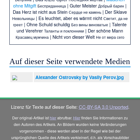
ohne Mitgift
|
Guter Meister
|
Бесприданница
Добрый барин
Das Herz ist nicht aus Stein
|
Der Sklave
Сердце не камень
|
Es leuchtet, aber es wärmt nicht
Невольницы
Светит, да не
|
Ohne Schuld schuldig
|
Talente
греет
Без вины виноватые
und Verehrer
|
Der schöne Mann
Таланты и поклонники
|
Nicht von dieser Welt
Красавец мужчина
Не от мира сего
Auf dieser Seite verwendete Medien
Alexander Ostrovsky by Vasily Perov.jpg
Lizenz für Texte auf dieser Seite:
CC-BY-SA 3.0 Unported
.
Der original-Artikel ist
hier
abrufbar.
Hier
finden Sie Informationen zu
den Autoren des Artikels. An Bildern wurden keine Veränderungen
vorgenommen - diese werden aber in der Regel wie bei der
ursprünglichen Quelle des Artikels verkleinert, d.h. als Vorschaubilder