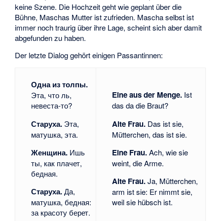
keine Szene. Die Hochzeit geht wie geplant über die
Bühne, Maschas Mutter ist zufrieden. Mascha selbst ist
immer noch traurig über ihre Lage, scheint sich aber damit
abgefunden zu haben.
Der letzte Dialog gehört einigen Passantinnen:
Одна из толпы.
Eine aus der Menge.
Ist
Эта, что ль,
невеста-то?
das da die Braut?
Старуха.
Эта,
Alte Frau.
Das ist sie,
матушка, эта.
Mütterchen, das ist sie.
Женщина.
Ишь
Eine Frau.
Ach, wie sie
ты, как плачет,
weint, die Arme.
бедная.
Alte Frau.
Ja, Mütterchen,
Старуха.
Да,
arm ist sie: Er nimmt sie,
матушка, бедная:
weil sie hübsch ist.
за красоту берет.