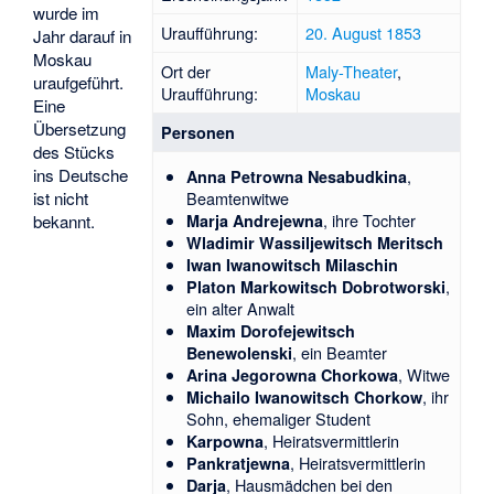
wurde im
Uraufführung:
20. August
1853
Jahr darauf in
Moskau
Ort der
Maly-Theater
,
uraufgeführt.
Uraufführung:
Moskau
Eine
Übersetzung
Personen
des Stücks
ins Deutsche
,
Anna Petrowna Nesabudkina
Beamtenwitwe
ist nicht
, ihre Tochter
Marja Andrejewna
bekannt.
Wladimir Wassiljewitsch Meritsch
Iwan Iwanowitsch Milaschin
,
Platon Markowitsch Dobrotworski
ein alter Anwalt
Maxim Dorofejewitsch
, ein Beamter
Benewolenski
, Witwe
Arina Jegorowna Chorkowa
, ihr
Michailo Iwanowitsch Chorkow
Sohn, ehemaliger Student
, Heiratsvermittlerin
Karpowna
, Heiratsvermittlerin
Pankratjewna
, Hausmädchen bei den
Darja