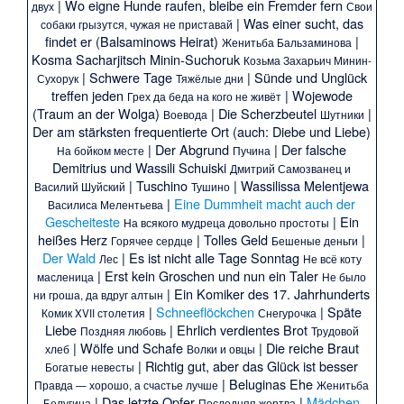
|
Wo eigne Hunde raufen, bleibe ein Fremder fern
двух
Свои
|
Was einer sucht, das
собаки грызутся, чужая не приставай
findet er
(Balsaminows Heirat)
|
Женитьба Бальзаминова
Kosma Sacharjitsch Minin-Suchoruk
Козьма Захарьич Минин-
|
Schwere Tage
|
Sünde und Unglück
Сухорук
Тяжёлые дни
treffen jeden
|
Wojewode
Грех да беда на кого не живёт
(Traum an der Wolga)
|
Die Scherzbeutel
|
Воевода
Шутники
Der am stärksten frequentierte Ort
(auch: Diebe und Liebe)
|
Der Abgrund
|
Der falsche
На бойком месте
Пучина
Demitrius und Wassili Schuiski
Дмитрий Самозванец и
|
Tuschino
|
Wassilissa Melentjewa
Василий Шуйский
Тушино
|
Eine Dummheit macht auch der
Василиса Мелентьева
Gescheiteste
|
Ein
На всякого мудреца довольно простоты
heißes Herz
|
Tolles Geld
|
Горячее сердце
Бешеные деньги
Der Wald
|
Es ist nicht alle Tage Sonntag
Лес
Не всё коту
|
Erst kein Groschen und nun ein Taler
масленица
Не было
|
Ein Komiker des 17. Jahrhunderts
ни гроша, да вдруг алтын
|
Schneeflöckchen
|
Späte
Комик XVII столетия
Снегурочка
Liebe
|
Ehrlich verdientes Brot
Поздняя любовь
Трудовой
|
Wölfe und Schafe
|
Die reiche Braut
хлеб
Волки и овцы
|
Richtig gut, aber das Glück ist besser
Богатые невесты
|
Beluginas Ehe
Правда — хорошо, а счастье лучше
Женитьба
|
Das letzte Opfer
|
Mädchen
Белугина
Последняя жертва