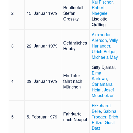
Kai Fischer
,
Routinefall
Robert
2
15. Januar 1979
Stefan
Naegele
,
Grossky
Liselotte
Quilling
Alexander
Allerson
,
Willy
Gefährliches
3
22. Januar 1979
Harlander
,
Hobby
Ulrich Beiger
,
Michaela May
Gitty Djamal
,
Elma
Ein Toter
Karlowa
,
4
29. Januar 1979
fährt nach
Carlamaria
München
Heim
,
Josef
Moosholzer
Ekkehardt
Belle
,
Sabina
Fahrkarte
5
5. Februar 1979
Trooger
,
Erich
nach Neapel
Fritze
,
Gustl
Datz