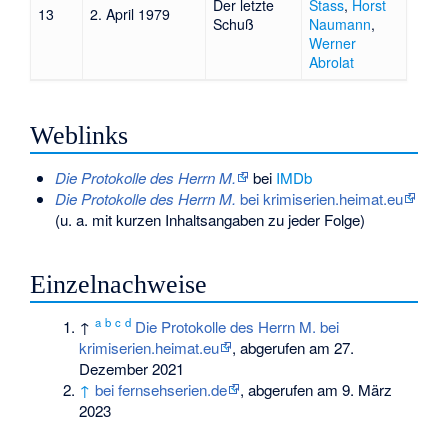
Der letzte
Stass
,
Horst
13
2. April 1979
Schuß
Naumann
,
Werner
Abrolat
Weblinks
Die Protokolle des Herrn M.
bei
IMDb
Die Protokolle des Herrn M.
bei krimiserien.heimat.eu
(u. a. mit kurzen Inhaltsangaben zu jeder Folge)
Einzelnachweise
a
b
c
d
↑
Die Protokolle des Herrn M. bei
krimiserien.heimat.eu
, abgerufen am 27.
Dezember 2021
↑
bei fernsehserien.de
, abgerufen am 9. März
2023