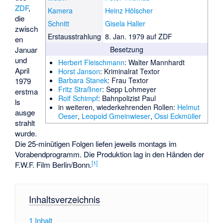
ZDF
,
Kamera
Heinz Hölscher
die
Schnitt
Gisela Haller
zwisch
Erstausstrahlung
8. Jan. 1979 auf ZDF
en
Januar
Besetzung
und
Herbert Fleischmann
: Walter Mannhardt
April
Horst Janson
: Kriminalrat Textor
Barbara Stanek
: Frau Textor
1979
Fritz Straßner
: Sepp Lohmeyer
erstma
Rolf Schimpf
: Bahnpolizist Paul
ls
in weiteren, wiederkehrenden Rollen:
Helmut
ausge
Oeser
,
Leopold Gmeinwieser
,
Ossi Eckmüller
strahlt
wurde.
Die 25-minütigen Folgen liefen jeweils montags im
Vorabendprogramm. Die Produktion lag in den Händen der
[
1
]
F.W.F. Film Berlin/Bonn.
Inhaltsverzeichnis
1
Inhalt