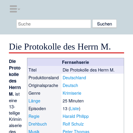
Die Protokolle des Herrn M.
Die
Fernsehserie
Proto
Titel
Die Protokolle des Herrn M.
kolle
Produktionsland
Deutschland
des
Originalsprache
Deutsch
Herrn
Genre
Krimiserie
M.
ist
eine
Länge
25 Minuten
13-
Episoden
13 (
Liste
)
teilige
Regie
Harald Philipp
Krimin
Drehbuch
Rolf Schulz
alserie
des
Musik
Peter Thomas