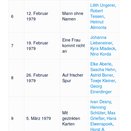
Lilith Ungerer
,
Robert
12. Februar
Mann ohne
6
Tessen
,
1979
Namen
Helmut
Alimonta
Johanna
Eine Frau
19. Februar
Liebeneiner
,
7
kommt nicht
1979
Kyra Mladeck
,
an
Nino Korda
Elke Aberle
,
Sascha Hehn
,
26. Februar
Auf frischer
Astrid Boner
,
8
1979
Spur
Towje Kleiner
,
Georg
Einerdinger
Ivan Desny
,
Henning
Mit
Schlüter
,
Max
9
5. März 1979
gezinkten
Grießer
,
Hans
Karten
Elwenspoek
,
Horst A.