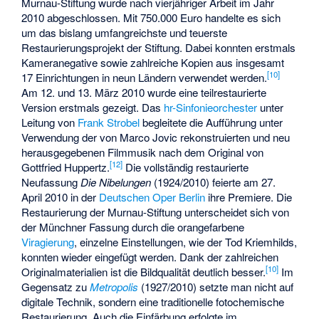
Murnau-Stiftung wurde nach vierjähriger Arbeit im Jahr
2010 abgeschlossen. Mit 750.000 Euro handelte es sich
um das bislang umfangreichste und teuerste
Restaurierungsprojekt der Stiftung. Dabei konnten erstmals
Kameranegative sowie zahlreiche Kopien aus insgesamt
[
10
]
17 Einrichtungen in neun Ländern verwendet werden.
Am 12. und 13. März 2010 wurde eine teilrestaurierte
Version erstmals gezeigt. Das
hr-Sinfonieorchester
unter
Leitung von
Frank Strobel
begleitete die Aufführung unter
Verwendung der von Marco Jovic rekonstruierten und neu
herausgegebenen Filmmusik nach dem Original von
[
12
]
Gottfried Huppertz.
Die vollständig restaurierte
Neufassung
Die Nibelungen
(1924/2010) feierte am 27.
April 2010 in der
Deutschen Oper Berlin
ihre Premiere. Die
Restaurierung der Murnau-Stiftung unterscheidet sich von
der Münchner Fassung durch die orangefarbene
Viragierung
, einzelne Einstellungen, wie der Tod Kriemhilds,
konnten wieder eingefügt werden. Dank der zahlreichen
[
10
]
Originalmaterialien ist die Bildqualität deutlich besser.
Im
Gegensatz zu
Metropolis
(1927/2010) setzte man nicht auf
digitale Technik, sondern eine traditionelle fotochemische
Restaurierung. Auch die Einfärbung erfolgte im