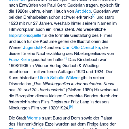
nach Entwürfen von
Paul Gerd Guderian
tragen, typisch für
die 1920er Jahre, einen Hauch von
Art déco
. Guderian war
[
7
]
bei den Dreharbeiten schon schwer erkrankt
und starb
1923 mit nur 27 Jahren, weshalb hinter seinem Namen im
Filmvorspann auch ein Kreuz steht. Als wesentliche
Inspirationsquelle
für die formale Gestaltung des Filmes
und auch für die Kostüme gelten die Illustrationen des
Wiener
Jugendstil
-Künstlers
Carl Otto Czeschka
, die
dieser für eine Nacherzählung des Nibelungenliedes von
[
8
]
Franz Keim
geschaffen hatte.
Das Kinderbuch war
1908/1909 im Wiener Verlag
Gerlach & Wiedling
erschienen – mit weiteren Auflagen 1920 und 1924. Der
Kunsthistoriker
Ulrich Schulte-Wülwer
gibt in seiner
Dissertation „
Das Nibelungenlied in der deutschen Kunst
des 19. und 20. Jahrhunderts
“ (Gießen 1980) Hinweise auf
die Rezeption dieses kleinen Czeschka-Bandes durch den
österreichischen Film-Regisseur Fritz Lang in dessen
[
9
]
Nibelungen-Film von 1920/1924.
Die Stadt
Worms
samt Burg und Dom sowie der Palast
des Hunnenkönigs Etzel wurden auf dem Freigelände der