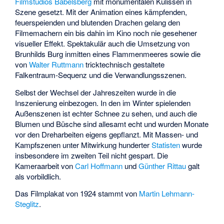
Filmstudios Babelsberg
mit monumentalen Kulissen in
Szene gesetzt. Mit der Animation eines kämpfenden,
feuerspeienden und blutenden Drachen gelang den
Filmemachern ein bis dahin im Kino noch nie gesehener
visueller Effekt. Spektakulär auch die Umsetzung von
Brunhilds Burg inmitten eines Flammenmeeres sowie die
von
Walter Ruttmann
tricktechnisch gestaltete
Falkentraum-Sequenz und die Verwandlungsszenen.
Selbst der Wechsel der Jahreszeiten wurde in die
Inszenierung einbezogen. In den im Winter spielenden
Außenszenen ist echter Schnee zu sehen, und auch die
Blumen und Büsche sind allesamt echt und wurden Monate
vor den Dreharbeiten eigens gepflanzt. Mit Massen- und
Kampfszenen unter Mitwirkung hunderter
Statisten
wurde
insbesondere im zweiten Teil nicht gespart. Die
Kameraarbeit von
Carl Hoffmann
und
Günther Rittau
galt
als vorbildlich.
Das Filmplakat von 1924 stammt von
Martin Lehmann-
Steglitz
.