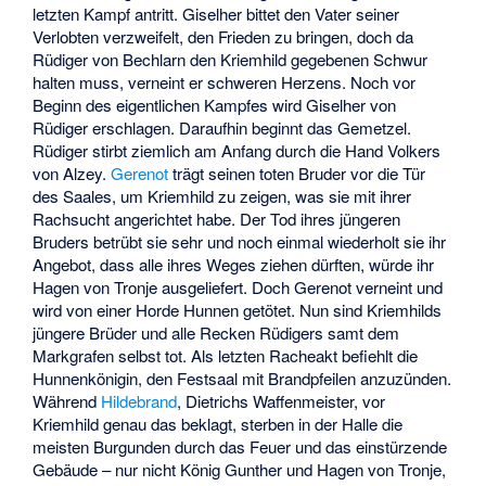
letzten Kampf antritt. Giselher bittet den Vater seiner
Verlobten verzweifelt, den Frieden zu bringen, doch da
Rüdiger von Bechlarn den Kriemhild gegebenen Schwur
halten muss, verneint er schweren Herzens. Noch vor
Beginn des eigentlichen Kampfes wird Giselher von
Rüdiger erschlagen. Daraufhin beginnt das Gemetzel.
Rüdiger stirbt ziemlich am Anfang durch die Hand Volkers
von Alzey.
Gerenot
trägt seinen toten Bruder vor die Tür
des Saales, um Kriemhild zu zeigen, was sie mit ihrer
Rachsucht angerichtet habe. Der Tod ihres jüngeren
Bruders betrübt sie sehr und noch einmal wiederholt sie ihr
Angebot, dass alle ihres Weges ziehen dürften, würde ihr
Hagen von Tronje ausgeliefert. Doch Gerenot verneint und
wird von einer Horde Hunnen getötet. Nun sind Kriemhilds
jüngere Brüder und alle Recken Rüdigers samt dem
Markgrafen selbst tot. Als letzten Racheakt befiehlt die
Hunnenkönigin, den Festsaal mit Brandpfeilen anzuzünden.
Während
Hildebrand
, Dietrichs Waffenmeister, vor
Kriemhild genau das beklagt, sterben in der Halle die
meisten Burgunden durch das Feuer und das einstürzende
Gebäude – nur nicht König Gunther und Hagen von Tronje,