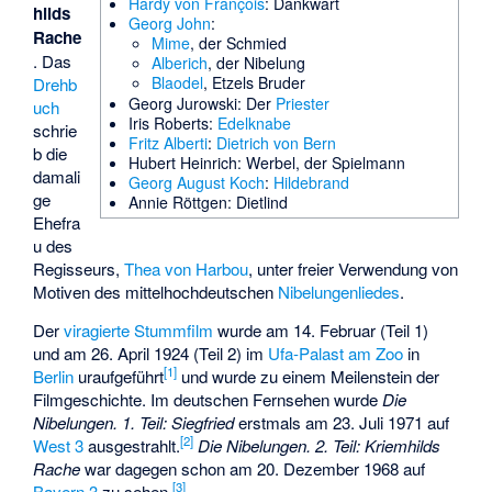
Hardy von François
: Dankwart
hilds
Georg John
:
Rache
Mime
, der Schmied
. Das
Alberich
, der Nibelung
Blaodel
, Etzels Bruder
Drehb
Georg Jurowski
: Der
Priester
uch
Iris Roberts
:
Edelknabe
schrie
Fritz Alberti
:
Dietrich von Bern
b die
Hubert Heinrich
: Werbel, der Spielmann
damali
Georg August Koch
:
Hildebrand
ge
Annie Röttgen
: Dietlind
Ehefra
u des
Regisseurs,
Thea von Harbou
, unter freier Verwendung von
Motiven des mittelhochdeutschen
Nibelungenliedes
.
Der
viragierte
Stummfilm
wurde am 14. Februar (Teil 1)
und am 26. April 1924 (Teil 2) im
Ufa-Palast am Zoo
in
[
1
]
Berlin
uraufgeführt
und wurde zu einem Meilenstein der
Filmgeschichte. Im deutschen Fernsehen wurde
Die
Nibelungen. 1. Teil: Siegfried
erstmals am 23. Juli 1971 auf
[
2
]
West 3
ausgestrahlt.
Die Nibelungen. 2. Teil: Kriemhilds
Rache
war dagegen schon am 20. Dezember 1968 auf
[
3
]
Bayern 3
zu sehen.