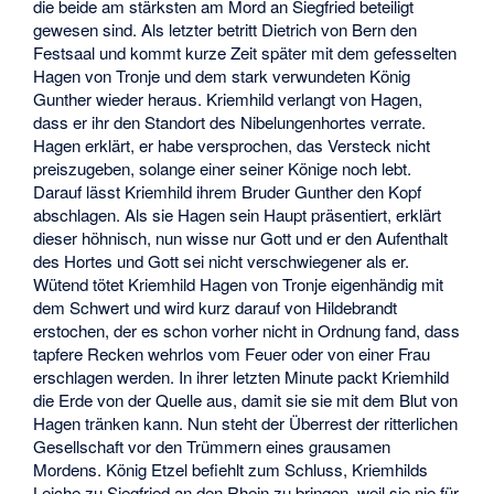
die beide am stärksten am Mord an Siegfried beteiligt
gewesen sind. Als letzter betritt Dietrich von Bern den
Festsaal und kommt kurze Zeit später mit dem gefesselten
Hagen von Tronje und dem stark verwundeten König
Gunther wieder heraus. Kriemhild verlangt von Hagen,
dass er ihr den Standort des Nibelungenhortes verrate.
Hagen erklärt, er habe versprochen, das Versteck nicht
preiszugeben, solange einer seiner Könige noch lebt.
Darauf lässt Kriemhild ihrem Bruder Gunther den Kopf
abschlagen. Als sie Hagen sein Haupt präsentiert, erklärt
dieser höhnisch, nun wisse nur Gott und er den Aufenthalt
des Hortes und Gott sei nicht verschwiegener als er.
Wütend tötet Kriemhild Hagen von Tronje eigenhändig mit
dem Schwert und wird kurz darauf von Hildebrandt
erstochen, der es schon vorher nicht in Ordnung fand, dass
tapfere Recken wehrlos vom Feuer oder von einer Frau
erschlagen werden. In ihrer letzten Minute packt Kriemhild
die Erde von der Quelle aus, damit sie sie mit dem Blut von
Hagen tränken kann. Nun steht der Überrest der ritterlichen
Gesellschaft vor den Trümmern eines grausamen
Mordens. König Etzel befiehlt zum Schluss, Kriemhilds
Leiche zu Siegfried an den Rhein zu bringen, weil sie nie für