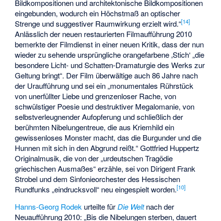
Bildkompositionen und architektonische Bildkompositionen
eingebunden, wodurch ein Höchstmaß an optischer
[
14
]
Strenge und suggestiver Raumwirkung erzielt wird.“
Anlässlich der neuen restaurierten Filmaufführung 2010
bemerkte der Filmdienst in einer neuen Kritik, dass der nun
wieder zu sehende ursprüngliche orangefarbene ‚Stich‘ „die
besondere Licht- und Schatten-Dramaturgie des Werks zur
Geltung bringt“. Der Film überwältige auch 86 Jahre nach
der Uraufführung und sei ein „monumentales Rührstück
von unerfüllter Liebe und grenzenloser Rache, von
schwülstiger Poesie und destruktiver Megalomanie, von
selbstverleugnender Aufopferung und schließlich der
berühmten Nibelungentreue, die aus Kriemhild ein
gewissenloses Monster macht, das die Burgunder und die
Hunnen mit sich in den Abgrund reißt.“ Gottfried Huppertz
Originalmusik, die von der „urdeutschen Tragödie
griechischen Ausmaßes“ erzähle, sei von Dirigent Frank
Strobel und dem Sinfonieorchester des Hessischen
[
10
]
Rundfunks „eindrucksvoll“ neu eingespielt worden.
Hanns-Georg Rodek
urteilte für
Die Welt
nach der
Neuaufführung 2010: „Bis die Nibelungen sterben, dauert