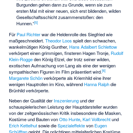
Burgunden gehen dann zu Grunde, wenn sie zum
ersten Mal mit einer neuen, sich erst bildenden, wilden
Gesellschaftsschicht zusammenstoßen: den
[
5
]
Hunnen.“
Für
Paul Richter
war die Heldenrolle des Siegfried wie
maßgeschneidert.
Theodor Loos
spielt den schwachen,
wankelmütigen König Gunther,
Hans Adalbert Schlettow
verkörpert einen grimmigen, finsteren Hagen Tronje,
Rudolf
Klein-Rogge
den König Etzel, der trotz seiner wilden,
exotischen Aufmachung von Lang als eine der wenigen
[
6
]
sympathischen Figuren im Film präsentiert wird.
Margarete Schön
verkörperte als Kriemhild eine ihrer
wenigen Hauptrollen im Kino, während
Hanna Ralph
die
Brünhild verkörperte.
Neben der Qualität der
Inszenierung
und der
schauspielerischen Leistung der Hauptdarsteller wurden
von der zeitgenössischen Kritik insbesondere die Masken,
Kostüme und Bauten von
Otto Hunte
,
Karl Vollbrecht
und
Erich Kettelhut
sowie die
Spezialeffekte
von
Eugen
Schüfftan
gelobt. Die prächtigen mittelalterlichen Kostüme