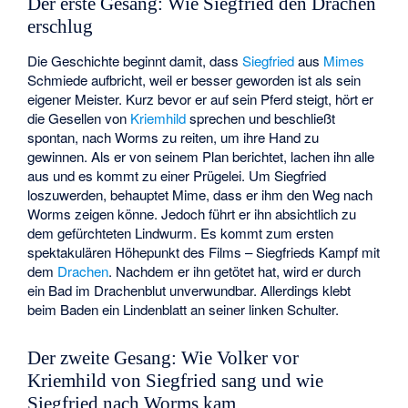
Der erste Gesang: Wie Siegfried den Drachen
erschlug
Die Geschichte beginnt damit, dass
Siegfried
aus
Mimes
Schmiede aufbricht, weil er besser geworden ist als sein
eigener Meister. Kurz bevor er auf sein Pferd steigt, hört er
die Gesellen von
Kriemhild
sprechen und beschließt
spontan, nach Worms zu reiten, um ihre Hand zu
gewinnen. Als er von seinem Plan berichtet, lachen ihn alle
aus und es kommt zu einer Prügelei. Um Siegfried
loszuwerden, behauptet Mime, dass er ihm den Weg nach
Worms zeigen könne. Jedoch führt er ihn absichtlich zu
dem gefürchteten Lindwurm. Es kommt zum ersten
spektakulären Höhepunkt des Films – Siegfrieds Kampf mit
dem
Drachen
. Nachdem er ihn getötet hat, wird er durch
ein Bad im Drachenblut unverwundbar. Allerdings klebt
beim Baden ein Lindenblatt an seiner linken Schulter.
Der zweite Gesang: Wie Volker vor
Kriemhild von Siegfried sang und wie
Siegfried nach Worms kam