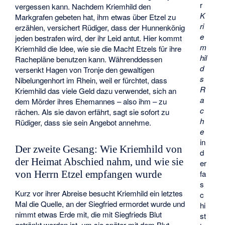
r
vergessen kann. Nachdem Kriemhild den
K
Markgrafen gebeten hat, ihm etwas über Etzel zu
ri
erzählen, versichert Rüdiger, dass der Hunnenkönig
e
jeden bestrafen wird, der ihr Leid antut. Hier kommt
m
Kriemhild die Idee, wie sie die Macht Etzels für ihre
hil
Rachepläne benutzen kann. Währenddessen
d
versenkt Hagen von Tronje den gewaltigen
s
Nibelungenhort im Rhein, weil er fürchtet, dass
R
Kriemhild das viele Geld dazu verwendet, sich an
a
dem Mörder ihres Ehemannes – also ihm – zu
c
rächen. Als sie davon erfährt, sagt sie sofort zu
h
Rüdiger, dass sie sein Angebot annehme.
e
in
Der zweite Gesang: Wie Kriemhild von
d
der Heimat Abschied nahm, und wie sie
er
fa
von Herrn Etzel empfangen wurde
s
Kurz vor ihrer Abreise besucht Kriemhild ein letztes
c
Mal die Quelle, an der Siegfried ermordet wurde und
hi
nimmt etwas Erde mit, die mit Siegfrieds Blut
st
getränkt worden ist, um sie später mit dem Blut