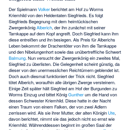
Der Spielmann
Volker
berichtet am Hof zu Worms
Kriemhild von den Heldentaten Siegfrieds. Es folgt
Siegfrieds Begegnung mit dem heimtückischen
Zwergenkönig
Alberich
, der ihn zunächst mit seiner
Tarnkappe auf dem Kopf angreift. Doch Siegfried kann ihm
diese entreißen und ihn besiegen. Als Preis für Alberichs
Leben bekommt der Drachentöter von ihm die Tarnkappe
und den Nibelungenhort sowie das unübertreffliche Schwert
Balmung
. Nun versucht der Zwergenkönig ein zweites Mal,
Siegfried zu überlisten. Die Gelegenheit scheint günstig, da
dieser von den unermesslichen Reichtümern geblendet ist.
Doch auch diesmal funktioniert der Trick nicht. Siegfried
tötet Alberich, woraufhin alle übrigen Zwerge versteinern.
Einige Zeit später hält Siegfried am Hof der Burgunden zu
Worms Einzug und bittet König
Gunther
um die Hand von
dessen Schwester Kriemhild. Diese hatte in der Nacht
einen Traum von einem Falken, der von zwei Adlern
zerrissen wird. Als sie ihrer Mutter, der alten Königin
Ute
,
davon berichtet, nimmt sie das jedoch nicht so ernst wie
Kriemhild. Währenddessen beginnt im großen Saal der