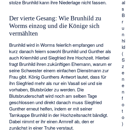
stolze Brunhild kann ihre Niederlage nicht fassen.
al
s
B
Der vierte Gesang: Wie Brunhild zu
r
Worms einzog und die Könige sich
u
vermählten
n
hi
Brunhild wird in Worms feierlich empfangen und
ld
kurz danach feiern sowohl Brunhild und Gunther als
(
auch Kriemhild und Siegfried ihre Hochzeit. Hierbei
S
fragt Brunhild ihren zukünftigen Ehemann, warum er
z
seine Schwester einem einfachen Dienstmann zur
e
Frau gibt. König Gunthers Antwort lautet, dass für
n
ihn Siegfried mehr als nur ein Vasall sei und sie
e
vorhaben, Blutsbrüder zu werden. Die
n
Blutsbruderschaft wird noch am selben Tage
f
geschlossen und direkt danach muss Siegfried
o
Gunther erneut helfen, indem er mit seiner
t
Tarnkappe Brunhild in der Hochzeitsnacht bändigt.
o
Dabei nimmt er ihr einen Armreif ab, den er
)
zunächst in einer Truhe verstaut.