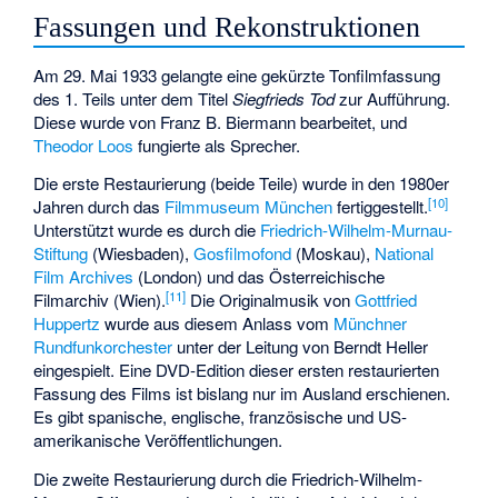
Fassungen und Rekonstruktionen
Am 29. Mai 1933 gelangte eine gekürzte Tonfilmfassung
des 1. Teils unter dem Titel
Siegfrieds Tod
zur Aufführung.
Diese wurde von
Franz B. Biermann
bearbeitet, und
Theodor Loos
fungierte als Sprecher.
Die erste Restaurierung (beide Teile) wurde in den 1980er
[
10
]
Jahren durch das
Filmmuseum München
fertiggestellt.
Unterstützt wurde es durch die
Friedrich-Wilhelm-Murnau-
Stiftung
(Wiesbaden),
Gosfilmofond
(Moskau),
National
Film Archives
(London) und das
Österreichische
[
11
]
Filmarchiv
(Wien).
Die Originalmusik von
Gottfried
Huppertz
wurde aus diesem Anlass vom
Münchner
Rundfunkorchester
unter der Leitung von
Berndt Heller
eingespielt. Eine DVD-Edition dieser ersten restaurierten
Fassung des Films ist bislang nur im Ausland erschienen.
Es gibt spanische, englische, französische und US-
amerikanische Veröffentlichungen.
Die zweite Restaurierung durch die Friedrich-Wilhelm-