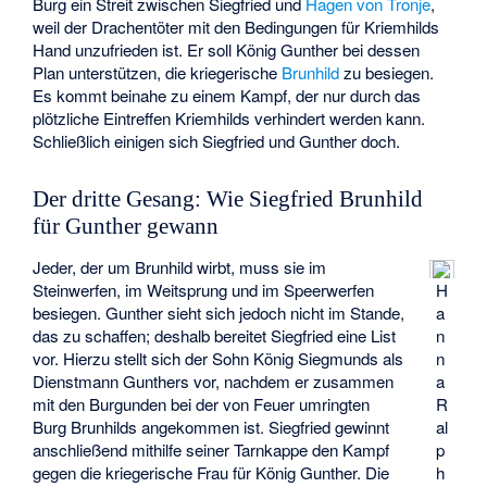
Burg ein Streit zwischen Siegfried und
Hagen von Tronje
,
weil der Drachentöter mit den Bedingungen für Kriemhilds
Hand unzufrieden ist. Er soll König Gunther bei dessen
Plan unterstützen, die kriegerische
Brunhild
zu besiegen.
Es kommt beinahe zu einem Kampf, der nur durch das
plötzliche Eintreffen Kriemhilds verhindert werden kann.
Schließlich einigen sich Siegfried und Gunther doch.
Der dritte Gesang: Wie Siegfried Brunhild
für Gunther gewann
Jeder, der um Brunhild wirbt, muss sie im
Steinwerfen, im Weitsprung und im Speerwerfen
H
besiegen. Gunther sieht sich jedoch nicht im Stande,
a
das zu schaffen; deshalb bereitet Siegfried eine List
n
vor. Hierzu stellt sich der Sohn König Siegmunds als
n
Dienstmann Gunthers vor, nachdem er zusammen
a
mit den Burgunden bei der von Feuer umringten
R
Burg Brunhilds angekommen ist. Siegfried gewinnt
al
anschließend mithilfe seiner Tarnkappe den Kampf
p
gegen die kriegerische Frau für König Gunther. Die
h