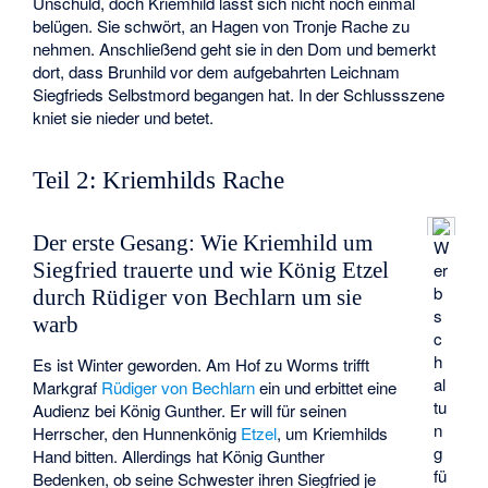
Unschuld, doch Kriemhild lässt sich nicht noch einmal
belügen. Sie schwört, an Hagen von Tronje Rache zu
nehmen. Anschließend geht sie in den Dom und bemerkt
dort, dass Brunhild vor dem aufgebahrten Leichnam
Siegfrieds Selbstmord begangen hat. In der Schlussszene
kniet sie nieder und betet.
Teil 2: Kriemhilds Rache
Der erste Gesang: Wie Kriemhild um
W
Siegfried trauerte und wie König Etzel
er
b
durch Rüdiger von Bechlarn um sie
s
warb
c
h
Es ist Winter geworden. Am Hof zu Worms trifft
al
Markgraf
Rüdiger von Bechlarn
ein und erbittet eine
tu
Audienz bei König Gunther. Er will für seinen
n
Herrscher, den Hunnenkönig
Etzel
, um Kriemhilds
g
Hand bitten. Allerdings hat König Gunther
fü
Bedenken, ob seine Schwester ihren Siegfried je