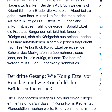
is
Hagens zu tränken. Bei dem Aufbruch weigert sich
c
Kriemhild, ihrem Bruder die Hand zum Abschied zu
h
geben, was ihrer Mutter Ute fast das Herz bricht.
e
Als die zukünftige Frau Etzels im Hunnenland
n
ankommt, ist es Frühling geworden. Sobald Etzel
Al
die Frau aus Burgunden erblickt hat, fordert er
p
Rüdiger auf, sich ein Königreich aus seinen Landen
e
als Dank auszusuchen. Kriemhild jedoch fragt direkt
n
nach ihrer Ankunft, ob König Etzel bereit sei, den
z
Schwur des Markgrafen zu übernehmen, dass
ei
jeder, der ihr Leid zufügt, mit dem Tod bestraft
tu
werden muss. Der Hunnenkönig schwört es.
n
g
(1
Der dritte Gesang: Wie König Etzel vor
9
Rom lag, und wie Kriemhild ihre
3
Brüder entbieten ließ
2)
Die Hunnenhorden belagern Rom und einige Krieger
erinnern sich daran, dass ihr König Roms Kirchen zu
Pferdeställen machen wollte. Einer von ihnen stimmt ein