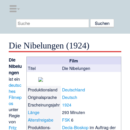
Die Nibelungen (1924)
Die
Film
Nibelu
Titel
Die Nibelungen
ngen
ist ein
deutsc
Produktionsland
Deutschland
hes
Filmep
Originalsprache
Deutsch
os
Erscheinungsjahr
1924
unter
Länge
293 Minuten
Regie
Altersfreigabe
FSK
6
von
Fritz
Produktions­
Decla-Bioskop
im Auftrag der