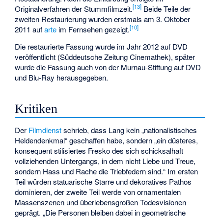
[
13
]
Originalverfahren der Stummfilmzeit.
Beide Teile der
zweiten Restaurierung wurden erstmals am 3. Oktober
[
10
]
2011 auf
arte
im Fernsehen gezeigt.
Die restaurierte Fassung wurde im Jahr 2012 auf DVD
veröffentlicht (Süddeutsche Zeitung Cinemathek), später
wurde die Fassung auch von der Murnau-Stiftung auf DVD
und Blu-Ray herausgegeben.
Kritiken
Der
Filmdienst
schrieb, dass Lang kein „nationalistisches
Heldendenkmal“ geschaffen habe, sondern „ein düsteres,
konsequent stilisiertes Fresko des sich schicksalhaft
vollziehenden Untergangs, in dem nicht Liebe und Treue,
sondern Hass und Rache die Triebfedern sind.“ Im ersten
Teil würden statuarische Starre und dekoratives Pathos
dominieren, der zweite Teil werde von ornamentalen
Massenszenen und überlebensgroßen Todesvisionen
geprägt. „Die Personen bleiben dabei in geometrische