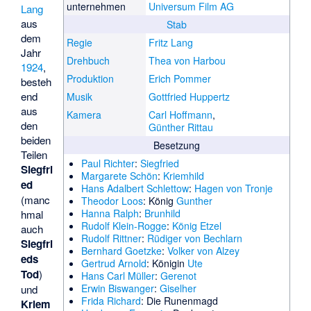
unternehmen
Universum Film AG
Lang
aus
Stab
dem
Regie
Fritz Lang
Jahr
Drehbuch
Thea von Harbou
1924
,
Produktion
Erich Pommer
besteh
end
Musik
Gottfried Huppertz
aus
Kamera
Carl Hoffmann
,
den
Günther Rittau
beiden
Besetzung
Teilen
Paul Richter
:
Siegfried
Siegfri
Margarete Schön
:
Kriemhild
ed
Hans Adalbert Schlettow
:
Hagen von Tronje
(manc
Theodor Loos
: König
Gunther
Hanna Ralph
:
Brunhild
hmal
Rudolf Klein-Rogge
:
König Etzel
auch
Rudolf Rittner
:
Rüdiger von Bechlarn
Siegfri
Bernhard Goetzke
:
Volker von Alzey
eds
Gertrud Arnold
: Königin
Ute
Tod
)
Hans Carl Müller
:
Gerenot
Erwin Biswanger
:
Giselher
und
Frida Richard
: Die Runenmagd
Kriem