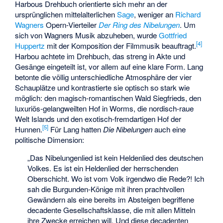
Harbous Drehbuch orientierte sich mehr an der
ursprünglichen mittelalterlichen
Sage
, weniger an
Richard
Wagners
Opern-Vierteiler
Der Ring des Nibelungen
. Um
sich von Wagners Musik abzuheben, wurde
Gottfried
[
4
]
Huppertz
mit der Komposition der Filmmusik beauftragt.
Harbou achtete im Drehbuch, das streng in Akte und
Gesänge eingeteilt ist, vor allem auf eine klare Form. Lang
betonte die völlig unterschiedliche Atmosphäre der vier
Schauplätze und kontrastierte sie optisch so stark wie
möglich: den magisch-romantischen Wald Siegfrieds, den
luxuriös-gelangweilten Hof in Worms, die nordisch-raue
Welt Islands und den exotisch-fremdartigen Hof der
[
5
]
Hunnen.
Für Lang hatten
Die Nibelungen
auch eine
politische Dimension:
„Das Nibelungenlied ist kein Heldenlied des deutschen
Volkes. Es ist ein Heldenlied der herrschenden
Oberschicht. Wo ist vom Volk irgendwo die Rede?! Ich
sah die Burgunden-Könige mit ihren prachtvollen
Gewändern als eine bereits im Absteigen begriffene
decadente Gesellschaftsklasse, die mit allen Mitteln
ihre Zwecke erreichen will. Und diese decadenten