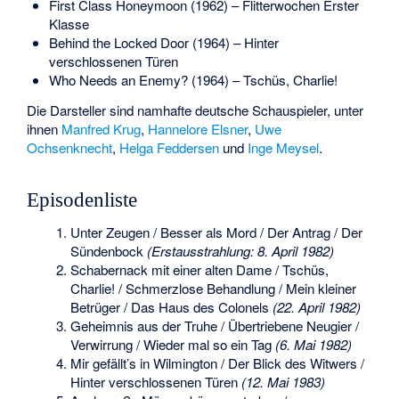
First Class Honeymoon (1962) – Flitterwochen Erster
Klasse
Behind the Locked Door (1964) – Hinter
verschlossenen Türen
Who Needs an Enemy? (1964) – Tschüs, Charlie!
Die Darsteller sind namhafte deutsche Schauspieler, unter
ihnen
Manfred Krug
,
Hannelore Elsner
,
Uwe
Ochsenknecht
,
Helga Feddersen
und
Inge Meysel
.
Episodenliste
Unter Zeugen / Besser als Mord / Der Antrag / Der
Sündenbock
(Erstausstrahlung: 8. April 1982)
Schabernack mit einer alten Dame / Tschüs,
Charlie! / Schmerzlose Behandlung / Mein kleiner
Betrüger / Das Haus des Colonels
(22. April 1982)
Geheimnis aus der Truhe / Übertriebene Neugier /
Verwirrung / Wieder mal so ein Tag
(6. Mai 1982)
Mir gefällt’s in Wilmington / Der Blick des Witwers /
Hinter verschlossenen Türen
(12. Mai 1983)