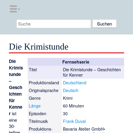
Die Krimistunde
Die
Fernsehserie
Krimis
Titel
Die Krimistunde – Geschichten
tunde
für Kenner
–
Produktionsland
Deutschland
Gesch
Originalsprache
Deutsch
ichten
Genre
Krimi
für
Länge
60 Minuten
Kenne
r
ist
Episoden
30
eine
Titelmusik
Frank Duval
30-
Produktions­
Bavaria Atelier GmbH
teilige