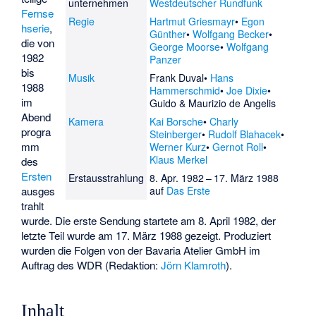
unternehmen
Westdeutscher Rundfunk
Fernse
Regie
Hartmut Griesmayr
Egon
hserie
,
Günther
Wolfgang Becker
die von
George Moorse
Wolfgang
1982
Panzer
bis
Musik
Frank Duval
Hans
1988
Hammerschmid
Joe Dixie
im
Guido & Maurizio de Angelis
Abend
Kamera
Kai Borsche
Charly
progra
Steinberger
Rudolf Blahacek
mm
Werner Kurz
Gernot Roll
Klaus Merkel
des
Ersten
Erstausstrahlung
8. Apr. 1982 – 17. März 1988
ausges
auf
Das Erste
trahlt
wurde. Die erste Sendung startete am 8. April 1982, der
letzte Teil wurde am 17. März 1988 gezeigt. Produziert
wurden die Folgen von der
Bavaria Atelier GmbH
im
Auftrag des WDR (Redaktion:
Jörn Klamroth
).
Inhalt