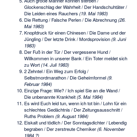
Auch große Männer können sterben /
Glockenschlag der Wahrheit / Der Handschuhtäter /
Die Leiden eines Rauchers
(19. Mai 1983)
Die Rettung / Falsche Perlen / Die Abrechnung
(26.
Mai 1983)
Knopfdruck für einen Chinesen / Die Dame und der
Jüngling / Der letzte Drink / Mordsprovision
(9. Juni
1983)
Der Fuß in der Tür / Der vergessene Hund /
Willkommen in unserer Bank / Ein Toter meldet sich
zu Wort
(14. Juli 1983)
2 Zehntel / Ein Weg zum Erfolg /
Selbstmordmarathon / Die Geheimformel
(9.
Februar 1984)
Einzige Frage: Wie? / Ich spiel Sie an die Wand /
Die unbenannte Krankheit
(5. Mai 1984)
Es wird Euch leid tun, wenn ich tot bin / Lohn für ein
schlechtes Gedächtnis / Der Zeitungsausschnitt /
Ruths Problem
(9. August 1984)
Eiskalt und tödlich / Der Sonntagsdichter / Lebendig
begraben / Der zerstreute Chemiker
(6. November
1984 ?)