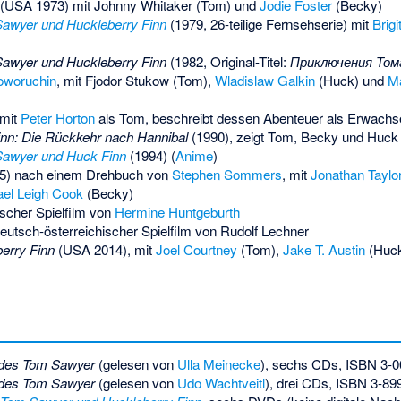
(USA 1973) mit
Johnny Whitaker
(Tom) und
Jodie Foster
(Becky)
awyer und Huckleberry Finn
(1979, 26-teilige Fernsehserie) mit
Brig
awyer und Huckleberry Finn
(1982, Original-Titel:
Приключения Тома
oworuchin
, mit Fjodor Stukow (Tom),
Wladislaw Galkin
(Huck) und
Ma
 mit
Peter Horton
als Tom, beschreibt dessen Abenteuer als Erwachs
nn: Die Rückkehr nach Hannibal
(1990), zeigt Tom, Becky und Huck
Sawyer und Huck Finn
(1994) (
Anime
)
) nach einem Drehbuch von
Stephen Sommers
, mit
Jonathan Tayl
el Leigh Cook
(Becky)
scher Spielfilm von
Hermine Huntgeburth
eutsch-österreichischer Spielfilm von Rudolf Lechner
erry Finn
(USA 2014), mit
Joel Courtney
(Tom),
Jake T. Austin
(Huc
 des Tom Sawyer
(gelesen von
Ulla Meinecke
), sechs CDs,
ISBN 3-0
 des Tom Sawyer
(gelesen von
Udo Wachtveitl
), drei CDs,
ISBN 3-89