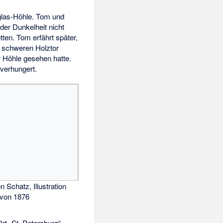
glas-Höhle. Tom und
der Dunkelheit nicht
ten. Tom erfährt später,
m schweren Holztor
r Höhle gesehen hatte.
 verhungert.
n Schatz, Illustration
 von 1876
Ort „St. Petersburg“