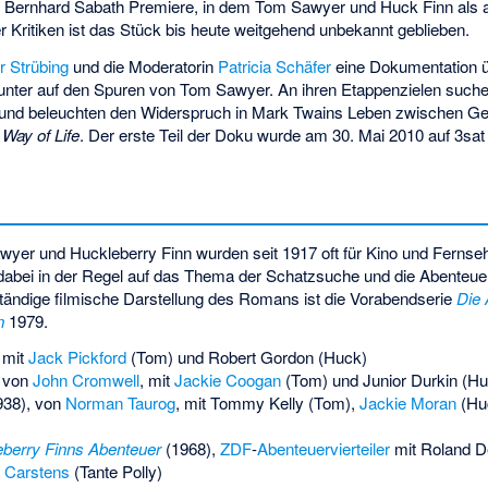
 Bernhard Sabath Premiere, in dem Tom Sawyer und Huck Finn als a
er Kritiken ist das Stück bis heute weitgehend unbekannt geblieben.
r Strübing
und die Moderatorin
Patricia Schäfer
eine Dokumentation ü
inunter auf den Spuren von Tom Sawyer. An ihren Etappenzielen such
nd beleuchten den Widerspruch in Mark Twains Leben zwischen Gese
Way of Life
. Der erste Teil der Doku wurde am 30. Mai 2010 auf 3sat 
er und Huckleberry Finn wurden seit 1917 oft für Kino und Fernseh
dabei in der Regel auf das Thema der Schatzsuche und die Abenteue
lständige filmische Darstellung des Romans ist die Vorabendserie
Die
n
1979.
 mit
Jack Pickford
(Tom) und Robert Gordon (Huck)
 von
John Cromwell
, mit
Jackie Coogan
(Tom) und
Junior Durkin
(Hu
38), von
Norman Taurog
, mit
Tommy Kelly
(Tom),
Jackie Moran
(Hu
berry Finns Abenteuer
(1968),
ZDF
-
Abenteuervierteiler
mit
Roland 
a Carstens
(Tante Polly)