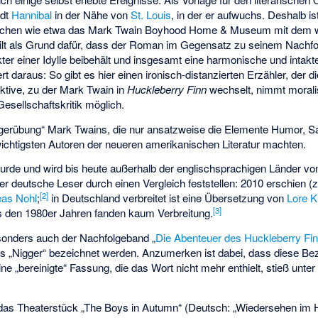
adt
Hannibal
in der Nähe von
St. Louis
, in der er aufwuchs. Deshalb i
chen wie etwa das
Mark Twain Boyhood Home & Museum
mit dem w
gilt als Grund dafür, dass der Roman im Gegensatz zu seinem Nachf
er einer Idylle beibehält und insgesamt eine harmonische und intakt
ert daraus: So gibt es hier einen ironisch-distanzierten Erzähler, der 
ektive, zu der Mark Twain in
Huckleberry Finn
wechselt, nimmt moralis
esellschaftskritik möglich.
ingerübung“ Mark Twains, die nur ansatzweise die Elemente Humor, Sati
wichtigsten Autoren der neueren amerikanischen Literatur machten.
rde und wird bis heute außerhalb der englischsprachigen Länder v
der deutsche Leser durch einen Vergleich feststellen: 2010 erschien 
[
2
]
eas Nohl
;
in Deutschland verbreitet ist eine Übersetzung von
Lore K
[
3
]
 den 1980er Jahren fanden kaum Verbreitung.
sonders auch der Nachfolgeband „
Die Abenteuer des Huckleberry Fi
ls „Nigger“ bezeichnet werden. Anzumerken ist dabei, dass diese Bez
e „bereinigte“ Fassung, die das Wort nicht mehr enthielt, stieß unter e
 das Theaterstück „The Boys in Autumn“ (Deutsch: „Wiedersehen im 