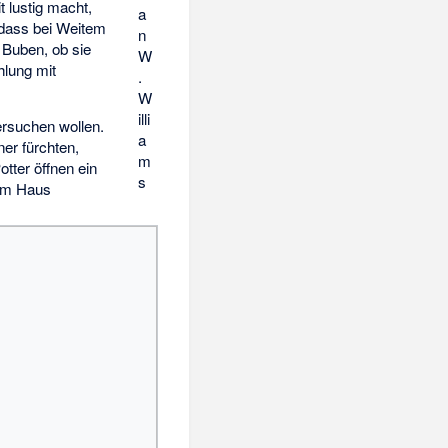
 lustig macht,
a
d dass bei Weitem
n
e Buben, ob sie
W
hlung mit
.
W
illi
ersuchen wollen.
a
er fürchten,
m
otter öffnen ein
s
nem Haus