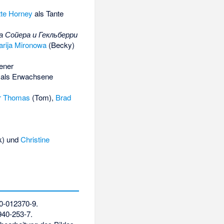
itte Horney
als Tante
 Сойера и Гекльберри
rija Mironowa
(Becky)
ener
 als Erwachsene
or Thomas
(Tom),
Brad
k) und
Christine
0-012370-9
.
940-253-7
.