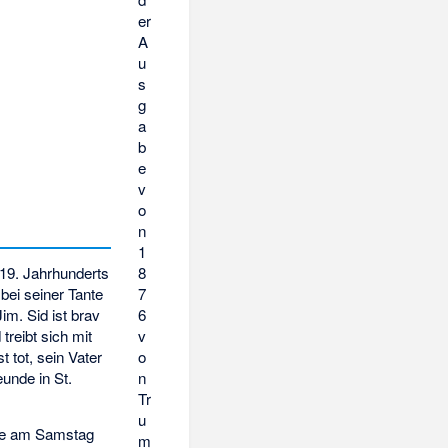
er
A
u
s
g
a
b
e
v
o
n
1
8
 19. Jahrhunderts
7
bei seiner Tante
6
im. Sid ist brav
v
treibt sich mit
o
 tot, sein Vater
n
eunde in St.
Tr
u
afe am Samstag
m