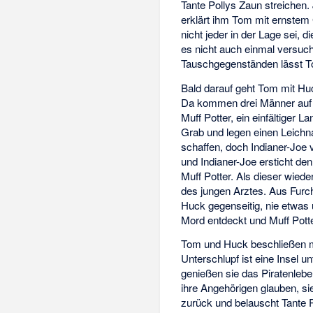
Tante Pollys Zaun streichen.
erklärt ihm Tom mit ernstem 
nicht jeder in der Lage sei, 
es nicht auch einmal versuc
Tauschgegenständen lässt To
Bald darauf geht Tom mit Hu
Da kommen drei Männer auf d
Muff Potter, ein einfältiger 
Grab und legen einen Leichn
schaffen, doch Indianer-Joe
und Indianer-Joe ersticht d
Muff Potter. Als dieser wied
des jungen Arztes. Aus Furc
Huck gegenseitig, nie etwas
Mord entdeckt und Muff Pott
Tom und Huck beschließen mi
Unterschlupf ist eine Insel u
genießen sie das Piratenleb
ihre Angehörigen glauben, si
zurück und belauscht Tante P