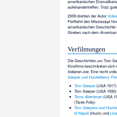
amerikanischen Dramatikers
aufeinandertreffen. Trotz gut
2009 drehten der Autor
Volke
Floßfahrt den Mississippi h
amerikanischen Geschichte u
Streben nach dem
American 
Verfilmungen
Die Geschichten um Tom Sawy
Kinofilme beschränken sich 
Indianer-Joe
. Eine recht vol
Sawyer und Huckleberry Fin
Tom Sawyer
(USA 1917)
Tom Sawyer
(USA 1930)
Toms Abenteuer
(USA 19
(Tante Polly)
Tom Sawyers und Huckle
di Napoli
(Huck) und
Lin