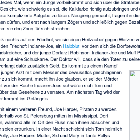
 Jedes Mal, wenn ein Junge vorbeikommt und sich über die Strafarbeit
Gesicht, wie schwierig es sei, die Kalkfarbe richtig aufzubringen un
diese komplizierte Aufgabe zu lösen. Neugierig gemacht, fragen ihn di
hen dürfen, und erst nach langem Zögern und schließlich gegen Beza
m sie den Zaun für sich streichen.
ck nachts auf den Friedhof, wo sie einen Heilzauber gegen Warzen v
en Friedhof: Indianer-Joe, ein
Halbblut
, vor dem sich die Dorfbewohn
Landstreicher, und der junge Dorfarzt Robinson. Indianer-Joe und Muff P
am auf eine Schubkarre. Der Doktor will, dass sie den Toten zu sei
 verlangt dafür zusätzlich Geld. Es kommt zu einem Kampf
en jungen Arzt mit dem Messer des bewusstlos geschlagenen
er zu sich kommt, macht ihn Joe glauben, er sei der Mörder
ht vor der Rache Indianer-Joes schwören sich Tom und
 über das Gesehene zu verraten. Am nächsten Tag wird der
er kommt ins Gefängnis.
t einem weiteren Freund, Joe Harper, Piraten zu werden.
nterhalb von St. Petersburg mitten im Mississippi. Dort
en, während alle im Ort den Fluss nach ihnen absuchen und
e seien ertrunken. In einer Nacht schleicht sich Tom heimlich
olly, Joe Harpers Mutter, Sid und Mary in Tante Pollys