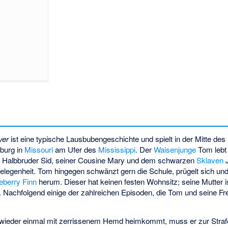
yer
ist eine typische Lausbubengeschichte und spielt in der Mitte des
sburg in
Missouri
am Ufer des
Mississippi
. Der
Waisenjunge
Tom lebt 
 Halbbruder Sid, seiner Cousine Mary und dem schwarzen
Sklaven
J
elegenheit. Tom hingegen schwänzt gern die Schule, prügelt sich und 
eberry Finn
herum. Dieser hat keinen festen Wohnsitz; seine Mutter ist
er. Nachfolgend einige der zahlreichen Episoden, die Tom und seine Fr
i wieder einmal mit zerrissenem Hemd heimkommt, muss er zur Str