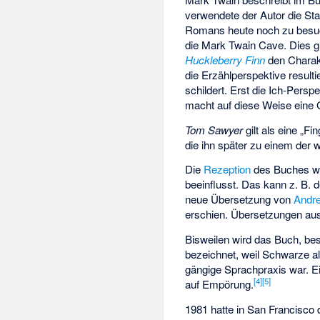
verwendete der Autor die St
Romans heute noch zu besu
die
Mark Twain Cave
. Dies 
Huckleberry Finn
den Charakt
die Erzählperspektive resulti
schildert. Erst die Ich-Persp
macht auf diese Weise eine G
Tom Sawyer
gilt als eine „F
die ihn später zu einem der 
Die
Rezeption
des Buches wu
beeinflusst. Das kann z. B. 
neue Übersetzung von
Andr
erschien. Übersetzungen aus
Bisweilen wird das Buch, be
bezeichnet, weil Schwarze a
gängige Sprachpraxis war. Ein
[
4
]
[
5
]
auf Empörung.
1981 hatte in San Francisco