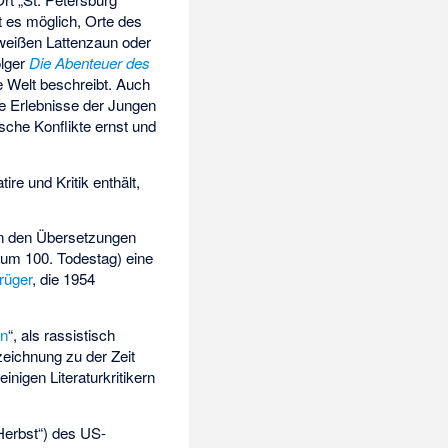
st es möglich, Orte des
eißen Lattenzaun oder
olger
Die Abenteuer des
e Welt beschreibt. Auch
die Erlebnisse der Jungen
che Konflikte ernst und
re und Kritik enthält,
on den Übersetzungen
(zum 100. Todestag) eine
rüger
, die 1954
nn
“, als rassistisch
eichnung zu der Zeit
inigen Literaturkritikern
Herbst“) des US-