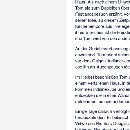
Haus. Als nach einem Unwet
Tom sie zum Dableiben überr
Festlandsbesuch erzählt, von
seiner Idee, zu diesem Zeit
Kirchenempore aus ihre eigen
ihres Streiches ist die Freu
und Tom wird von den andere
An der Gerichtsverhandlung 
anwesend. Tom bricht seinen 
vor dem Galgen. Indianer-Joe
Joe ihn als Augenzeugen töte
Im Herbst beschließen Tom 
einem verfallenen Haus, in d
kommen Indianer-Joe und ei
entdecken sie in einer Wandn
mitnehmen, um sie andernort
Einige Tage danach verfolgt
herauszufinden. Er belauscht
Witwe des Richters Douglas 
bei ihrem Nachbarn Hilfe ho