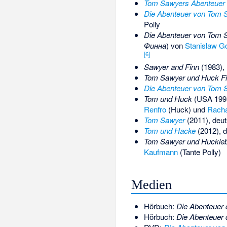
Tom Sawyers Abenteuer
Die Abenteuer von Tom S
Polly
Die Abenteuer von Tom S
Финна
) von
Stanislaw G
[
6
]
Sawyer and Finn
(1983),
Tom Sawyer und Huck Fi
Die Abenteuer von Tom 
Tom und Huck
(USA 1995
Renfro
(Huck) und
Racha
Tom Sawyer
(2011), deut
Tom und Hacke
(2012), d
Tom Sawyer und Huckleb
Kaufmann
(Tante Polly)
Medien
Hörbuch:
Die Abenteuer
Hörbuch:
Die Abenteuer