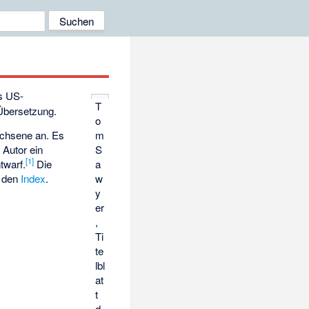
s US-
T
Übersetzung.
o
m
achsene an. Es
S
 Autor ein
[
1
]
a
twarf.
Die
w
f den
Index
.
y
er
,
Ti
te
lbl
at
t
d