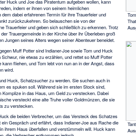
ter Huck und Joe das Piratentum aufgeben wollen, kann
eden, indem er ihnen von seinem heimlichen
 dem dabei erfahrenen Termin für ihre Trauerfeier und
Tom
punkt zurückzukehren. So belauschen sie von der
That
e Trauerfeier und geben sich schließlich zu erkennen. Trotz
Aus
de der Trauergemeinde in der Kirche über ihr Überleben groß
n Jungen seines Alters wegen seiner Abenteuer beneidet.
gegen Muff Potter sind Indianer-Joe sowie Tom und Huck
Schwur, nie etwas zu erzählen, und rettet so Muff Potter
 kann fliehen, und Tom lebt von nun an in der Angst, dass
n wird.
und Huck, Schatzsucher zu werden. Sie suchen auch in
em es spuken soll. Während sie im ersten Stock sind,
n Komplize in das Haus, um Geld zu verstecken. Dabei
ische versteckt eine alte Truhe voller Goldmünzen, die sie
s zu verstecken.
 Huck die beiden Verbrecher, um das Versteck des Schatzes
 ein Gespräch und erfährt, dass Indianer-Joe aus Rache die
Tant
in ihrem Haus überfallen und verstümmeln will. Huck kann
Aus
len, die Verbrecher entkommen jedoch.