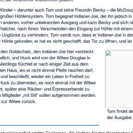
e Kinder – darunter auch Tom und seine Freundin Becky – die McDou
großen Höhlensystem. Tom begegnet Indianer-Joe, der ihn jedoch in 
nen anderen, vorher unbekannten Ausgang und kann Becky und sich ret
Thatcher, nach ihrem Verschwinden den Eingang zur Höhle mit eine
e Unglücke zu verhindern. Tom verrät nun, dass er Indianer-Joe in de
r Höhle gefunden, er hat es nicht geschafft, das Tor zu öffnen, und ist
 den Goldschatz, den Indianer-Joe hier versteckt
edlich, und Huck wird von der Witwe Douglas in
erdings flüchtet er nach einiger Zeit aus dem
ten Haus, wo er nicht einmal Pfeife rauchen darf,
und beschließt, wieder ein Leben in Freiheit zu
 Huck zu überreden, es noch einmal mit der Witwe
t, später eine Räuber- und Erpresserbande zu
e Mitglieder „mit Stil“ sollen aufgenommen werden.
t zur Witwe zurück.
Tom findet de
der Ausgabe
 einige selbst erlebte Ereignisse. Als Vorlage für den literarischen 