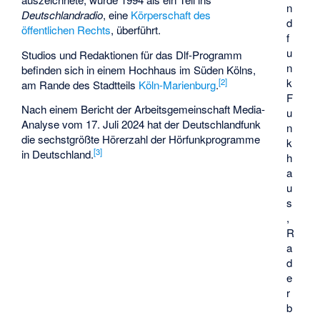
n
Deutschlandradio
, eine
Körperschaft des
d
öffentlichen Rechts
, überführt.
f
u
Studios und Redaktionen für das Dlf-Programm
n
befinden sich in einem Hochhaus im Süden Kölns,
k
[
2
]
am Rande des Stadtteils
Köln-Marienburg
.
F
Nach einem Bericht der Arbeitsgemeinschaft Media-
u
Analyse vom 17. Juli 2024 hat der Deutschlandfunk
n
die sechstgrößte Hörerzahl der Hörfunkprogramme
k
[
3
]
in Deutschland.
h
a
u
s
,
R
a
d
e
r
b