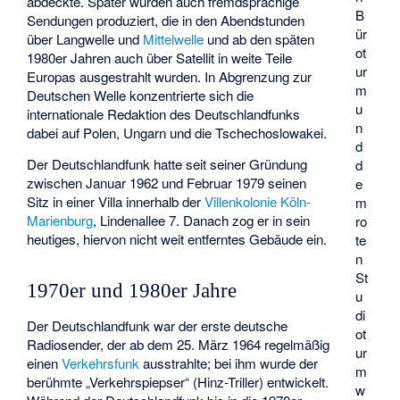
abdeckte. Später wurden auch fremdsprachige
B
Sendungen produziert, die in den Abendstunden
ür
über Langwelle und
Mittelwelle
und ab den späten
ot
1980er Jahren auch über Satellit in weite Teile
ur
Europas ausgestrahlt wurden. In Abgrenzung zur
m
Deutschen Welle konzentrierte sich die
u
internationale Redaktion des Deutschlandfunks
n
dabei auf Polen, Ungarn und die Tschechoslowakei.
d
Der Deutschlandfunk hatte seit seiner Gründung
d
zwischen Januar 1962 und Februar 1979 seinen
e
Sitz in einer Villa innerhalb der
Villenkolonie Köln-
m
Marienburg
, Lindenallee 7. Danach zog er in sein
ro
heutiges, hiervon nicht weit entferntes Gebäude ein.
te
n
St
1970er und 1980er Jahre
u
di
Der Deutschlandfunk war der erste deutsche
ot
Radiosender, der ab dem 25. März 1964 regelmäßig
ur
einen
Verkehrsfunk
ausstrahlte; bei ihm wurde der
m
berühmte „Verkehrspiepser“ (
Hinz-Triller
) entwickelt.
w