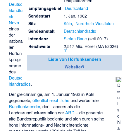
Drittplattformen
Deutsc
Empfangsgebiet
Deutschland
hlandfu
Sendestart
1. Jan. 1962
nk
Nova
Sitz
Köln
,
Nordrhein-Westfalen
eines
Sendeanstalt
Deutschlandradio
der
Intendanz
Stefan Raue
(seit 2017)
nationa
Reichweite
2,517 Mio. Hörer (MA I/2026)
len
[
1
]
Hörfun
kprogr
Liste von Hörfunksendern
amme
Website
des
Deutsc
hlandradios
.
D
e
Der gleichnamige, am 1. Januar 1962 in Köln
u
gegründete,
öffentlich-rechtliche
und werbefreie
t
Rundfunksender
, der – anders als die
s
Landesrundfunkanstalten der
ARD
– die gesamte
c
alte Bundesrepublik bediente und sich durch seine
hl
hohe Informations- und Nachrichtendichte
a
auszeichnete, wurde 1994 als ein Teil ins