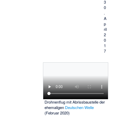
3
0
.
A
p
ril
2
0
1
7
Drohnenflug mit Abrissbaustelle der
ehemaligen
Deutschen Welle
(Februar 2020)