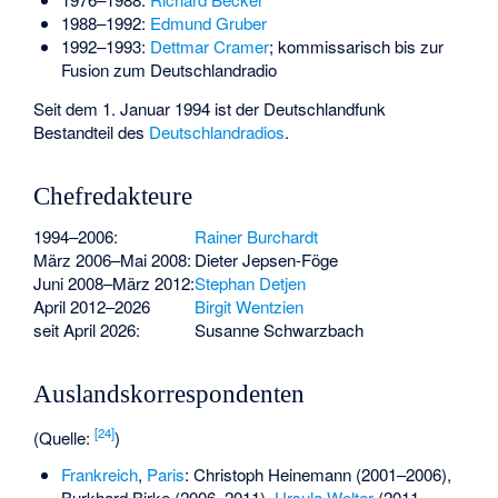
1988–1992:
Edmund Gruber
1992–1993:
Dettmar Cramer
; kommissarisch bis zur
Fusion zum Deutschlandradio
Seit dem 1. Januar 1994 ist der Deutschlandfunk
Bestandteil des
Deutschlandradios
.
Chefredakteure
1994–2006:
Rainer Burchardt
März 2006–Mai 2008:
Dieter Jepsen-Föge
Juni 2008–März 2012:
Stephan Detjen
April 2012–2026
Birgit Wentzien
seit April 2026:
Susanne Schwarzbach
Auslandskorrespondenten
[
24
]
(Quelle:
)
Frankreich
,
Paris
:
Christoph Heinemann
(2001–2006),
Burkhard Birke (2006–2011),
Ursula Welter
(2011–