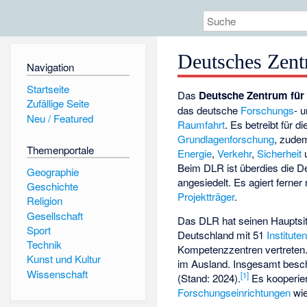
Deutsches Zent
Navigation
Startseite
Das
Deutsche Zentrum für 
Zufällige Seite
das deutsche
Forschungs
- 
Neu / Featured
Raumfahrt
. Es betreibt für 
Grundlagenforschung
, zude
Themenportale
Energie
,
Verkehr
,
Sicherheit
Beim DLR ist überdies die 
Geographie
angesiedelt. Es agiert ferner 
Geschichte
Projektträger
.
Religion
Gesellschaft
Das DLR hat seinen Hauptsi
Sport
Deutschland mit 51
Institute
Technik
Kompetenzzentren vertreten
Kunst und Kultur
im Ausland. Insgesamt besc
Wissenschaft
[
1
]
(Stand: 2024).
Es kooperier
Forschungseinrichtungen
wie