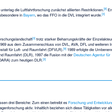
[
8
]
unterlag die Luftfahrtforschung zunächst alliierten Restriktionen.
Er
[
3
]
nsbesondere in
Bayern
, wo das FFO in die DVL integriert wurde.
[
3
]
Forschungslandschaft
trotz starker Beharrungskräfte der Einzelakteur
d 1969 aus dem Zusammenschluss von DVL, AVA, DFL und weiteren In
[
9
]
talt für Luft- und Raumfahrt (DFVLR).
1989 erfolgte die Umbenen
und Raumfahrt (DLR), 1997 die Fusion mit der
Deutschen Agentur für
[
3
]
DARA) zum heutigen DLR.
sen drei Bereiche: Zum einen betreibt es
Forschung und Entwicklun
nforschung aktiv. Inhaltlich beziehen sich diese Tätigkeiten vor alle