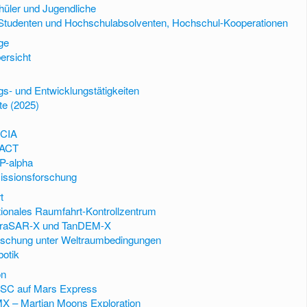
hüler und Jugendliche
Studenten und Hochschulabsolventen, Hochschul-Kooperationen
ge
ersicht
gs- und Entwicklungstätigkeiten
te (2025)
ICIA
ACT
P-alpha
issionsforschung
t
ionales Raumfahrt-Kontrollzentrum
rraSAR-X und TanDEM-X
rschung unter Weltraumbedingungen
otik
on
SC auf Mars Express
X – Martian Moons Exploration