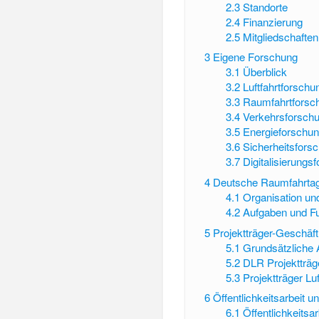
2.3
Standorte
2.4
Finanzierung
2.5
Mitgliedschaften
3
Eigene Forschung
3.1
Überblick
3.2
Luftfahrtforschu
3.3
Raumfahrtforsc
3.4
Verkehrsforsch
3.5
Energieforschu
3.6
Sicherheitsfors
3.7
Digitalisierungs
4
Deutsche Raumfahrta
4.1
Organisation un
4.2
Aufgaben und F
5
Projektträger-Geschäft
5.1
Grundsätzliche
5.2
DLR Projektträg
5.3
Projektträger Lu
6
Öffentlichkeitsarbeit
6.1
Öffentlichkeitsar