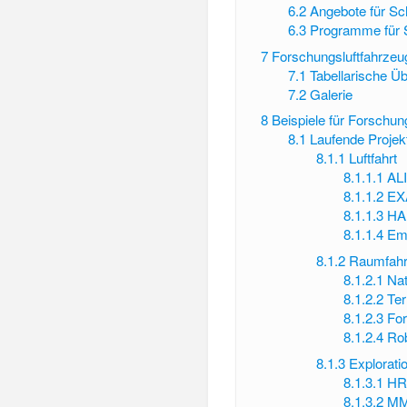
6.2
Angebote für Sc
6.3
Programme für 
7
Forschungsluftfahrzeu
7.1
Tabellarische Üb
7.2
Galerie
8
Beispiele für Forschun
8.1
Laufende Projek
8.1.1
Luftfahrt
8.1.1.1
AL
8.1.1.2
EX
8.1.1.3
HA
8.1.1.4
Em
8.1.2
Raumfahr
8.1.2.1
Nat
8.1.2.2
Te
8.1.2.3
Fo
8.1.2.4
Rob
8.1.3
Explorati
8.1.3.1
HR
8.1.3.2
MM