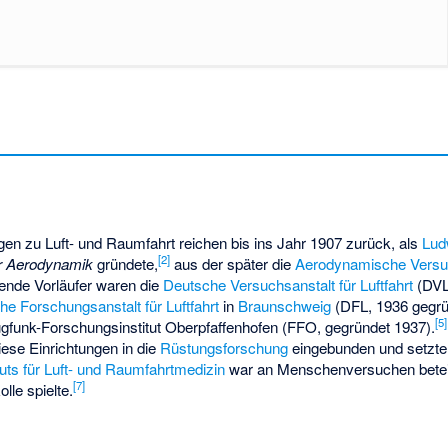
en zu Luft- und Raumfahrt reichen bis ins Jahr 1907 zurück, als
Lud
[
2
]
ür Aerodynamik
gründete,
aus der später die
Aerodynamische Versu
ende Vorläufer waren die
Deutsche Versuchsanstalt für Luftfahrt
(DVL
e Forschungsanstalt für Luftfahrt
in
Braunschweig
(DFL, 1936 gegrü
[
5
]
ugfunk-Forschungsinstitut Oberpfaffenhofen
(FFO, gegründet 1937).
ese Einrichtungen in die
Rüstungsforschung
eingebunden und setzten
ituts für Luft- und Raumfahrtmedizin
war an Menschenversuchen beteili
[
7
]
lle spielte.