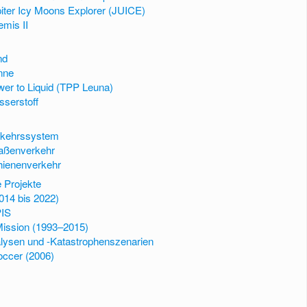
iter Icy Moons Explorer (JUICE)
emis II
nd
nne
er to Liquid (TPP Leuna)
serstoff
rkehrssystem
aßenverkehr
hienenverkehr
 Projekte
014 bis 2022)
IS
Mission (1993–2015)
lysen und -Katastrophenszenarien
occer (2006)