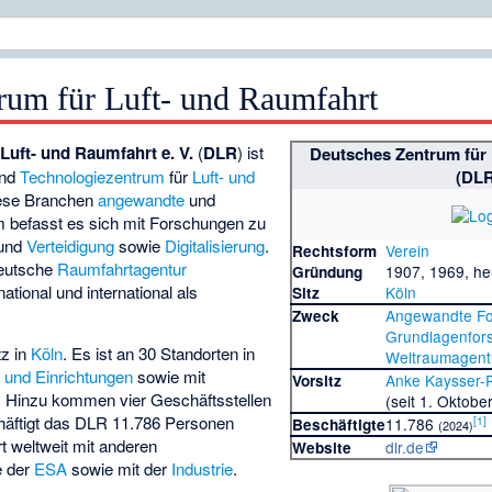
rum für Luft- und Raumfahrt
Luft- und Raumfahrt e. V.
(
DLR
) ist
Deutsches Zentrum für 
und
Technologiezentrum
für
Luft- und
(DLR
diese Branchen
angewandte
und
m befasst es sich mit Forschungen zu
und
Verteidigung
sowie
Digitalisierung
.
Verein
Rechtsform
Deutsche
Raumfahrtagentur
1907, 1969, he
Gründung
national und international als
Köln
Sitz
Angewandte F
Zweck
Grundlagenfor
tz in
Köln
. Es ist an 30 Standorten in
Weltraumagent
n und Einrichtungen
sowie mit
Anke Kaysser-P
Vorsitz
. Hinzu kommen vier Geschäftsstellen
(seit 1. Oktobe
häftigt das DLR 11.786 Personen
[
1
]
11.786
Beschäftigte
(2024)
t weltweit mit anderen
dlr.de
Website
 der
ESA
sowie mit der
Industrie
.