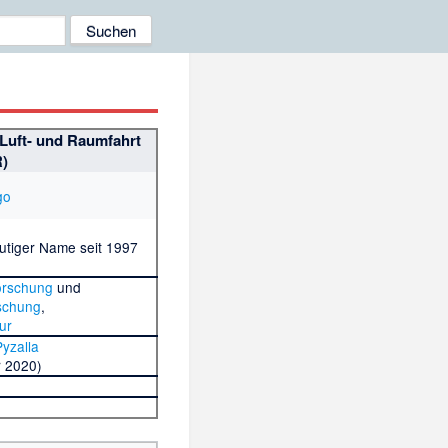
Luft- und Raumfahrt
)
utiger Name seit 1997
orschung
und
schung
,
ur
yzalla
r 2020)