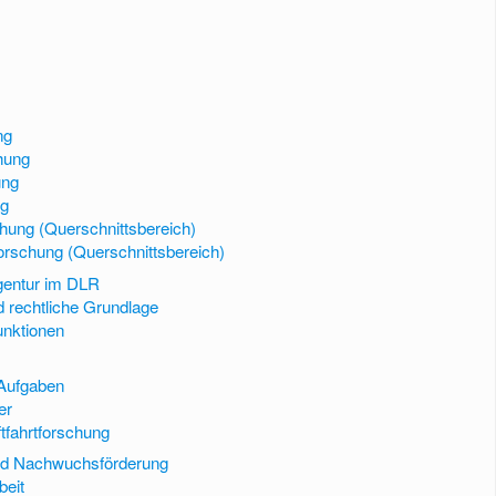
ng
hung
ung
ng
chung (Querschnittsbereich)
forschung (Querschnittsbereich)
gentur im DLR
d rechtliche Grundlage
unktionen
 Aufgaben
er
ftfahrtforschung
 und Nachwuchsförderung
beit