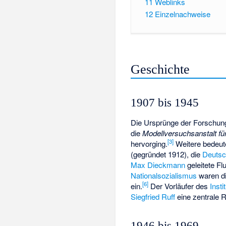
11
Weblinks
12
Einzelnachweise
Geschichte
1907 bis 1945
Die Ursprünge der Forschung
die
Modellversuchsanstalt f
[
3
]
hervorging.
Weitere bedeut
(gegründet 1912), die
Deutsch
Max Dieckmann
geleitete
Fl
Nationalsozialismus
waren di
[
6
]
ein.
Der Vorläufer des
Inst
Siegfried Ruff
eine zentrale Ro
1946 bis 1969