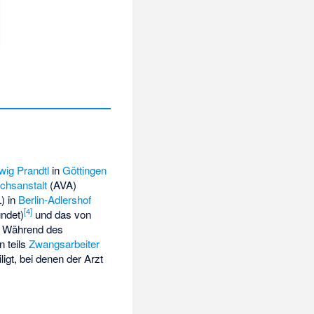
wig Prandtl
in
Göttingen
chsanstalt
(AVA)
) in
Berlin-Adlershof
[
4
]
ndet)
und das von
Während des
 teils
Zwangsarbeiter
gt, bei denen der Arzt