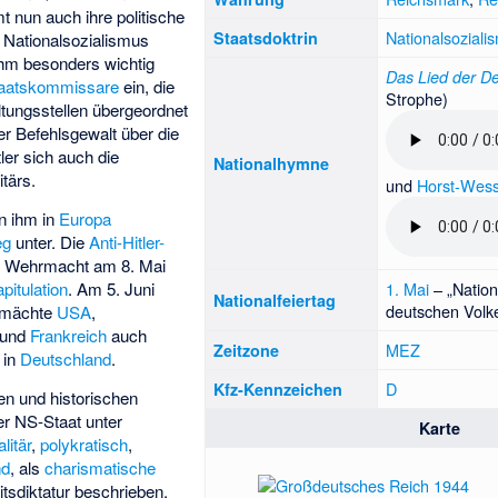
 nun auch ihre politische
Nationalsoziali
Staatsdoktrin
 Nationalsozialismus
ihm besonders wichtig
Das Lied der D
aatskommissare
ein, die
Strophe)
ltungsstellen übergeordnet
r Befehlsgewalt über die
ler sich auch die
Nationalhymne
tärs.
und
Horst-Wess
n ihm in
Europa
eg
unter. Die
Anti-Hitler-
e Wehrmacht am 8. Mai
pitulation
. Am 5. Juni
1. Mai
– „
Nation
Nationalfeiertag
deutschen Volk
rmächte
USA
,
und
Frankreich
auch
MEZ
Zeitzone
in
Deutschland
.
D
Kfz-Kennzeichen
hen und historischen
r NS-Staat unter
Karte
alitär
,
polykratisch
,
nd
, als
charismatische
itsdiktatur beschrieben.