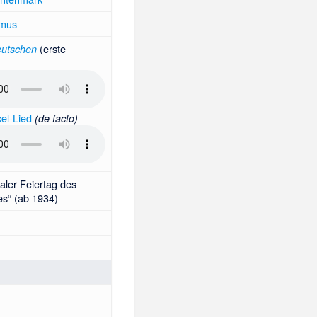
smus
(erste
eutschen
el-Lied
(de facto)
aler Feiertag des
es
“ (ab 1934)