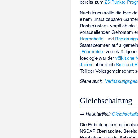
bereits zum
25-Punkte-Pro
Nach innen sollte die Idee d
einem unauflösbaren Ganze
Rechtsinstanz verpflichtete „
vorauseilenden Gehorsam era
Herrschafts-
und
Regierung
Staatsbeamten auf allgemeine
„
Führereide
“ zu bekräftigend
Ideologie war der
völkische 
Juden
, aber auch
Sinti und 
Teil der Volksgemeinschaft s
Siehe auch
:
Verfassungsges
Gleichschaltung
→
Hauptartikel
:
Gleichschalt
Die Errichtung der nationalso
NSDAP überraschte. Bereits 
Reichstags und die Anbera