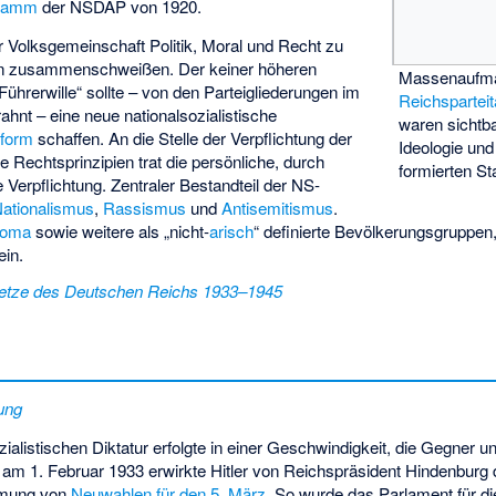
gramm
der NSDAP von 1920.
er Volksgemeinschaft Politik, Moral und Recht zu
n zusammenschweißen. Der keiner höheren
Massenaufmä
Führerwille“ sollte – von den Parteigliederungen im
Reichspartei
hnt – eine neue nationalsozialistische
waren sichtb
sform
schaffen. An die Stelle der Verpflichtung der
Ideologie und
 Rechtsprinzipien trat die persönliche, durch
formierten St
e Verpflichtung. Zentraler Bestandteil der NS-
Nationalismus
,
Rassismus
und
Antisemitismus
.
Roma
sowie weitere als „nicht-
arisch
“ definierte Bevölkerungsgruppe
ein.
etze des Deutschen Reichs 1933–1945
ung
zialistischen Diktatur erfolgte in einer Geschwindigkeit, die Gegner 
am 1. Februar 1933 erwirkte Hitler von Reichspräsident Hindenburg 
umung von
Neuwahlen für den 5. März
. So wurde das Parlament für die