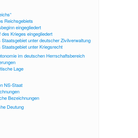
eichs“
es Reichsgebiets
sbeginn eingegliedert
f des Krieges eingegliedert
 Staatsgebiet unter deutscher Zivilverwaltung
 Staatsgebiet unter Kriegsrecht
tonomie im deutschen Herrschaftsbereich
terungen
itische Lage
en NS-Staat
ichnungen
sche Bezeichnungen
sche Deutung