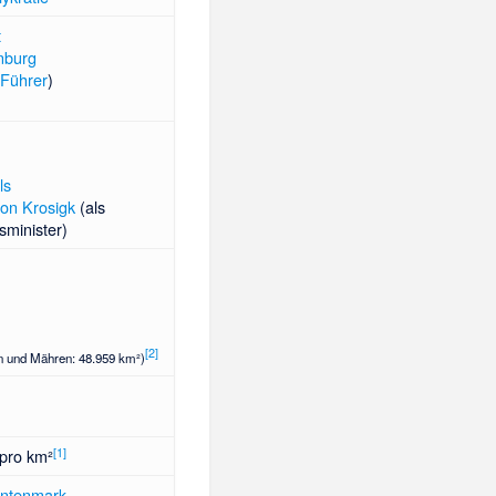
t
nburg
s
Führer
)
ls
von Krosigk
(als
sminister)
[
2
]
n und Mähren: 48.959 km²)
[
1
]
pro km²
ntenmark