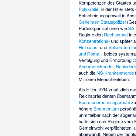
Kompetenzen des Staates u
Polykratie
, in der Hitler stets
Entscheidungsgewalt in Ansp
Geheimen Staatspolizei
(Ges
Parteiorganisationen wie
SA
Regime den
Rechtsstaat
in 
Konzentrations-
und später 
Holocaust
und
Völkermord an
und Roma
;– beides systema
Verfolgung und Ermordung
O
Andersdenkender
,
Behindert
auch die
NS-Krankenmorde
Millionen Menschenleben.
Als Hitler 1934 zusätzlich d
Reichspräsidenten übernahm,
Beamtenernennungsrecht
zu,
höhere
Beamtentum
persönli
unmittelbar nach der sogena
hatte sich das Regime vom P
Gemeinwohl verpflichteten, 
abgewandt. Neben der fachlic