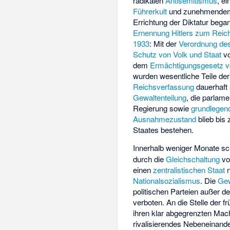
radikalen
Antisemitismus
, e
Führerkult
und zunehmend
Errichtung der Diktatur bega
Ernennung Hitlers zum Reic
1933
: Mit der
Verordnung de
Schutz von Volk und Staat
vo
dem
Ermächtigungsgesetz v
wurden wesentliche Teile de
Reichsverfassung
dauerhaft 
Gewaltenteilung
, die parlame
Regierung sowie
grundlegen
Ausnahmezustand
blieb bis
Staates bestehen.
Innerhalb weniger Monate s
durch die
Gleichschaltung
vo
einen
zentralistischen Staat
n
Nationalsozialismus
. Die
Gew
politischen Parteien außer
verboten. An die Stelle der 
ihren klar abgegrenzten Mach
rivalisierendes Nebeneinand