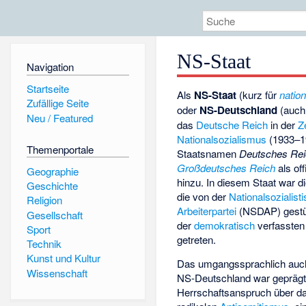
NS-Staat
Navigation
Startseite
Als
NS-Staat
(kurz für
nation
Zufällige Seite
oder
NS-Deutschland
(auc
Neu / Featured
das
Deutsche Reich
in der
Z
Nationalsozialismus
(1933–1
Themenportale
Staatsnamen
Deutsches Re
Großdeutsches Reich
als of
Geographie
hinzu. In diesem Staat war d
Geschichte
die von der
Nationalsozialis
Religion
Arbeiterpartei
(NSDAP) gestüt
Gesellschaft
der
demokratisch
verfasste
Sport
getreten.
Technik
Kunst und Kultur
Das umgangssprachlich au
Wissenschaft
NS-Deutschland war geprägt
Herrschaftsanspruch über d