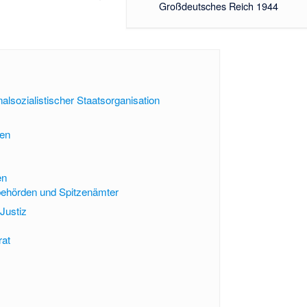
Großdeutsches Reich 1944
nalsozialistischer Staatsorganisation
den
g
en
behörden und Spitzenämter
Justiz
rat