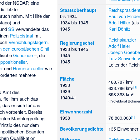
nd der NSDAP, eine
 die letzte
Reichspräsiden
Staatsoberhaupt
ruch nahm. Mit Hilfe der
bis 1934
Paul von Hinde
tapo) und
1934 bis 1945
Adolf Hitler
(al
1945
Karl Dönitz
und
SS
verwandelte das
einen
Polizeistaat
mit
Reichskanzler
auch
Vernichtungslagern
.
Regierungschef
Adolf Hitler
 den europäischen Sinti
1933 bis 1945
Joseph Goebbe
tische
Genozide
–, die
1945
Lutz Schwerin 
1945
ppositioneller
,
Leitender Reich
er
und
Homosexueller
wie
forderten mehrere
Fläche
468.787 km²
1933
[
1
]
633.786 km²
1939
as Amt des
698.368 km²
1940/41
 fiel ihm auch das
(Protektorat Böhme
 das er sich für das
Einwohnerzahl
ch vorbehielt. Bereits
[
1
]
1938
78.800.000
nnten Machtergreifung
rinzip des nur dem
135 Einwohner 
Bevölkerungsdichte
unpolitischen Beamten
hen Qualifikation
Reichsmark
,
Re
Währung