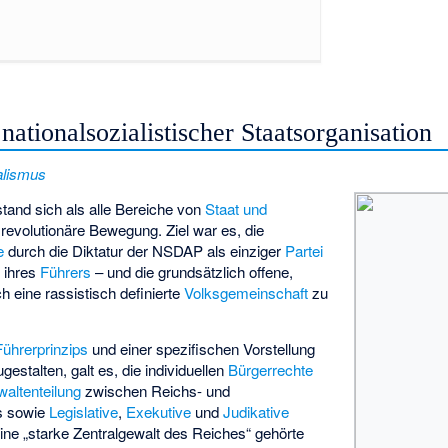
nationalsozialistischer Staatsorganisation
alismus
tand sich als alle Bereiche von
Staat und
revolutionäre Bewegung. Ziel war es, die
e
durch die Diktatur der NSDAP als einziger
Partei
 ihres
Führers
– und die grundsätzlich offene,
h eine rassistisch definierte
Volksgemeinschaft
zu
Führerprinzips
und einer spezifischen Vorstellung
stalten, galt es, die individuellen
Bürgerrechte
altenteilung
zwischen Reichs- und
ts sowie
Legislative
,
Exekutive
und
Judikative
Eine „starke Zentralgewalt des Reiches“ gehörte