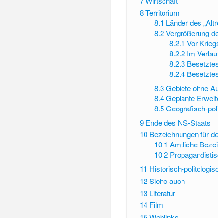
7
Wirtschaft
8
Territorium
8.1
Länder des „Altr
8.2
Vergrößerung d
8.2.1
Vor Krieg
8.2.2
Im Verlau
8.2.3
Besetztes
8.2.4
Besetztes
8.3
Gebiete ohne Au
8.4
Geplante Erwei
8.5
Geografisch-pol
9
Ende des NS-Staats
10
Bezeichnungen für d
10.1
Amtliche Beze
10.2
Propagandisti
11
Historisch-politologi
12
Siehe auch
13
Literatur
14
Film
15
Weblinks