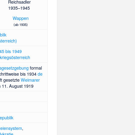
Reichsadler
1935–1945
Wappen
(ab 1935)
lik
terreich)
45 bis 1949
riegsösterreich
dsgesetzgebung
formal
chrittweise bis 1934
de
t gesetzte
Weimarer
 11. August 1919
epublik
teiensystem
,
lykratie