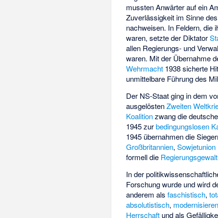
mussten Anwärter auf ein Amt
Zuverlässigkeit im Sinne des
nachweisen. In Feldern, die 
waren, setzte der Diktator
St
allen Regierungs- und Verwa
waren. Mit der Übernahme de
Wehrmacht
1938 sicherte Hit
unmittelbare Führung des Mili
Der NS-Staat ging in dem vo
ausgelösten
Zweiten Weltkri
Koalition
zwang die deutsch
1945 zur
bedingungslosen Ka
1945 übernahmen die Siege
Großbritannien
,
Sowjetunion
formell die
Regierungsgewalt
In der politikwissenschaftlic
Forschung wurde und wird de
anderem als
faschistisch
,
tot
absolutistisch
,
modernisiere
Herrschaft
und als Gefälligke