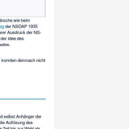
rsche wie beim
tag
der NSDAP 1935
arer Ausdruck der NS-
 der Idee des
aates.
n, konnten demnach nicht
und selbst Anhänger der
die Auflösung des
 Zeit bis zur Wahl als