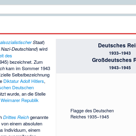
alsozialistischer
Staat
)
Deutsches Re
h
Nazi-Deutschland
) wird
1933–1943
eit des
Großdeutsches 
945) bezeichnet. Zum
1943–1945
ich
kam im Sommer 1943
fizielle Selbstbezeichnung
ie
Diktatur
Adolf Hitlers
,
tischen Deutschen
zt wurde, an die Stelle
n
Weimarer Republik
Flagge des Deutschen
Reiches 1935–1945
ch
Drittes Reich
genannte
 von einem absoluten
as Individuum, einem