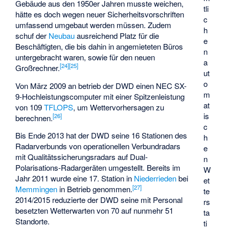
Gebäude aus den 1950er Jahren musste weichen,
tli
hätte es doch wegen neuer Sicherheitsvorschriften
c
umfassend umgebaut werden müssen. Zudem
h
schuf der
Neubau
ausreichend Platz für die
e
Beschäftigten, die bis dahin in angemieteten Büros
n
untergebracht waren, sowie für den neuen
a
[
24
]
[
25
]
Großrechner.
ut
o
Von März 2009 an betrieb der DWD einen
NEC SX-
m
9
-Hochleistungscomputer mit einer Spitzenleistung
at
von 109
TFLOPS
, um Wettervorhersagen zu
is
[
26
]
berechnen.
c
Bis Ende 2013 hat der DWD seine 16 Stationen des
h
Radarverbunds von operationellen Verbundradars
e
mit Qualitätssicherungsradars auf Dual-
n
Polarisations-Radargeräten umgestellt. Bereits im
W
Jahr 2011 wurde eine 17. Station in
Niederrieden
bei
et
[
27
]
Memmingen
in Betrieb genommen.
te
2014/2015 reduzierte der DWD seine mit Personal
rs
besetzten Wetterwarten von 70 auf nunmehr 51
ta
Standorte.
ti