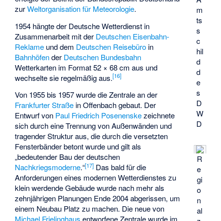
zur
Weltorganisation für Meteorologie
.
m
ts
1954 hängte der Deutsche Wetterdienst in
s
Zusammenarbeit mit der
Deutschen Eisenbahn-
c
Reklame
und dem
Deutschen Reisebüro
in
hil
Bahnhöfen
der
Deutschen Bundesbahn
d
Wetterkarten im Format 52 × 68 cm aus und
d
[
16
]
wechselte sie regelmäßig aus.
e
s
Von 1955 bis 1957 wurde die Zentrale an der
D
Frankfurter Straße
in Offenbach gebaut. Der
W
Entwurf von
Paul Friedrich Posenenske
zeichnete
D
sich durch eine Trennung von Außenwänden und
tragender Struktur aus, die durch die versetzten
Fensterbänder betont wurde und gilt als
„bedeutender Bau der deutschen
R
[
17
]
Nachkriegsmoderne
.“
Das bald für die
e
Anforderungen eines modernen Wetterdienstes zu
gi
klein werdende Gebäude wurde nach mehr als
o
zehnjährigen Planungen Ende 2004 abgerissen, um
n
einem Neubau Platz zu machen. Die neue von
al
Michael Frielinghaus
entworfene Zentrale wurde im
z