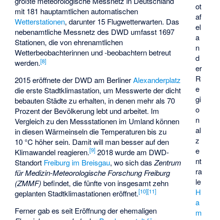
größte meteorologische Messnetz in Deutschland
ot
mit 181 hauptamtlichen automatischen
af
Wetterstationen
, darunter 15 Flugwetterwarten. Das
el
nebenamtliche Messnetz des DWD umfasst 1697
a
Stationen, die von ehrenamtlichen
n
Wetterbeobachterinnen und -beobachtern betreut
d
[
8
]
werden.
er
R
2015 eröffnete der DWD am Berliner
Alexanderplatz
e
die erste Stadtklimastation, um Messwerte der dicht
gi
bebauten Städte zu erhalten, in denen mehr als 70
o
Prozent der Bevölkerung lebt und arbeitet. Im
n
Vergleich zu den Messstationen im Umland können
al
in diesen Wärmeinseln die Temperaturen bis zu
z
10 °C höher sein. Damit will man besser auf den
e
[
9
]
Klimawandel reagieren.
2018 wurde am DWD-
nt
Standort
Freiburg im Breisgau
, wo sich das
Zentrum
ra
für Medizin-Meteorologische Forschung Freiburg
le
(ZMMF)
befindet, die fünfte von insgesamt zehn
H
[
10
]
[
11
]
geplanten Stadtklimastationen eröffnet.
a
Ferner gab es seit Eröffnung der ehemaligen
m