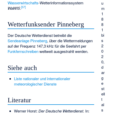
Wasserwirtschafts
-Wetterinformationssystem
u
[
57
]
WaWIS
.
m
1
8
Wetterfunksender Pinneberg
8
1
bi
Der Deutsche Wetterdienst betreibt die
s
Sendeanlage Pinneberg
, über die Wettermeldungen
2
auf der Frequenz 147,3 kHz für die Seefahrt per
0
Funkfernschreiben
weltweit ausgestrahlt werden.
2
0,
Siehe auch
d
ar
g
Liste nationaler und internationaler
e
meteorologischer Dienste
st
ell
t
Literatur
al
s
Werner Horst:
Der Deutsche Wetterdienst.
In: