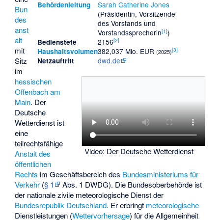
Sarah Catherine Jones
Behördenleitung
Bun
(
Präsidentin
, Vorsitzende
des
des Vorstands und
anst
[
1
]
Vorstandssprecherin
)
alt
[
2
]
2156
Bedienstete
mit
[
3
]
382,037 Mio. EUR
Haushaltsvolumen
(2025)
Sitz
dwd.de
Netzauftritt
im
hessischen
Offenbach am
Main
. Der
Deutsche
Wetterdienst ist
eine
teilrechtsfähige
Video: Der Deutsche Wetterdienst
Anstalt des
öffentlichen
Rechts
im Geschäftsbereich des
Bundesministeriums für
Verkehr
(
§ 1
Abs. 1
DWDG
). Die Bundesoberbehörde ist
der nationale zivile meteorologische Dienst der
Bundesrepublik Deutschland
. Er erbringt
meteorologische
Dienstleistungen (
Wettervorhersage
) für die Allgemeinheit