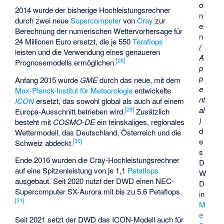
o
2014 wurde der bisherige Hochleistungsrechner
n
durch zwei neue
Supercomputer
von
Cray
zur
e
Berechnung der numerischen Wettervorhersage für
n
24 Millionen Euro ersetzt, die je 550
Teraflops
(
leisten und die Verwendung eines genaueren
A
[
28
]
Prognosemodells ermöglichen.
p
p
Anfang 2015 wurde
GME
durch das neue, mit dem
e
Max-Planck-Institut für Meteorologie
entwickelte
nt
ICON
ersetzt, das sowohl global als auch auf einem
al
[
29
]
Europa-Ausschnitt betrieben wird.
Zusätzlich
)
besteht mit
COSMO-DE
ein feinskaliges, regionales
d
Wettermodell, das Deutschland, Österreich und die
e
[
30
]
Schweiz abdeckt.
s
Ende 2016 wurden die Cray-Hochleistungsrechner
D
auf eine Spitzenleistung von je 1,1
Petaflops
W
ausgebaut. Seit 2020 nutzt der DWD einen NEC-
D
Supercomputer SX-Aurora mit bis zu 5,6 Petaflops.
in
[
31
]
M
e
Seit 2021 setzt der DWD das ICON-Modell auch für