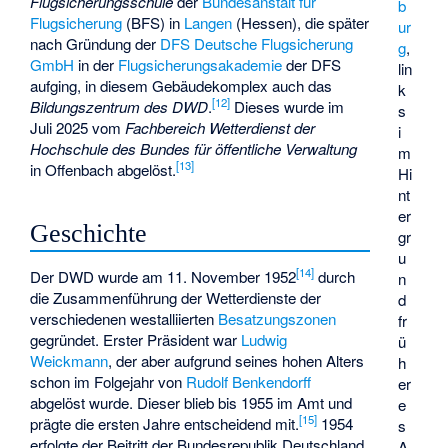
Flugsicherungsschule
der
Bundesanstalt für
b
Flugsicherung
(BFS) in
Langen
(Hessen), die später
ur
nach Gründung der
DFS Deutsche Flugsicherung
g
,
GmbH
in der
Flugsicherungsakademie
der DFS
lin
aufging, in diesem Gebäudekomplex auch das
k
[
12
]
Bildungszentrum des DWD
.
Dieses wurde im
s
Juli 2025 vom
Fachbereich Wetterdienst der
i
Hochschule des Bundes für öffentliche Verwaltung
m
[
13
]
in Offenbach abgelöst.
Hi
nt
er
Geschichte
gr
u
[
14
]
Der DWD wurde am 11. November 1952
durch
n
die Zusammenführung der Wetterdienste der
d
verschiedenen westalliierten
Besatzungszonen
fr
gegründet. Erster Präsident war
Ludwig
ü
Weickmann
, der aber aufgrund seines hohen Alters
h
schon im Folgejahr von
Rudolf Benkendorff
er
abgelöst wurde. Dieser blieb bis 1955 im Amt und
e
[
15
]
prägte die ersten Jahre entscheidend mit.
1954
s
erfolgte der Beitritt der Bundesrepublik Deutschland
A