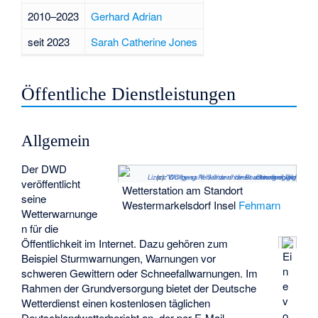
2010–2023
Gerhard Adrian
seit 2023
Sarah Catherine Jones
Öffentliche Dienstleistungen
Allgemein
Der DWD
(c)
"Wolfgang Pehlemann" direkt unter dem Bild
Lizenz CC-by-sa V. 3.0/de unter Beachtung obiger Genehmigung
veröffentlicht
Wetterstation am Standort
seine
Westermarkelsdorf Insel
Fehmarn
Wetterwarnunge
n
für die
Öffentlichkeit im Internet. Dazu gehören zum
Ei
Beispiel Sturmwarnungen, Warnungen vor
n
schweren Gewittern oder Schneefallwarnungen. Im
e
Rahmen der Grundversorgung bietet der Deutsche
v
Wetterdienst einen kostenlosen täglichen
o
Deutschlandwetterbericht an, der per E-Mail