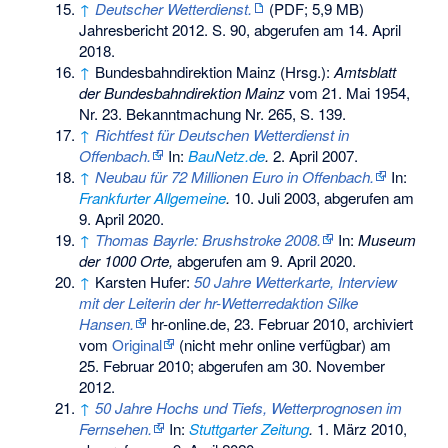
↑
Deutscher Wetterdienst.
(PDF; 5,9 MB)
Jahresbericht 2012.
S. 90
,
abgerufen am 14. April
2018
.
↑
Bundesbahndirektion Mainz (Hrsg.):
Amtsblatt
der Bundesbahndirektion Mainz
vom 21. Mai 1954,
Nr. 23. Bekanntmachung Nr. 265, S. 139.
↑
Richtfest für Deutschen Wetterdienst in
Offenbach.
In:
BauNetz.de
.
2. April 2007.
↑
Neubau für 72 Millionen Euro in Offenbach.
In:
Frankfurter Allgemeine
.
10. Juli 2003, abgerufen am
9. April 2020.
↑
Thomas Bayrle: Brushstroke 2008.
In:
Museum
der 1000 Orte,
abgerufen am 9. April 2020.
↑
Karsten Hufer:
50 Jahre Wetterkarte, Interview
mit der Leiterin der hr-Wetterredaktion Silke
Hansen.
hr-online.de, 23. Februar 2010, archiviert
vom
Original
(nicht mehr online verfügbar) am
25. Februar 2010
;
abgerufen am 30. November
2012
.
↑
50 Jahre Hochs und Tiefs, Wetterprognosen im
Fernsehen.
In:
Stuttgarter Zeitung
.
1. März 2010,