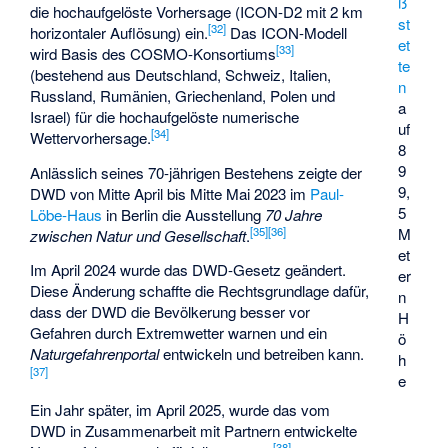
ß
die hochaufgelöste Vorhersage (ICON-D2 mit 2 km
st
[
32
]
horizontaler Auflösung) ein.
Das ICON-Modell
et
[
33
]
wird Basis des COSMO-Konsortiums
te
(bestehend aus Deutschland, Schweiz, Italien,
n
Russland, Rumänien, Griechenland, Polen und
a
Israel) für die hochaufgelöste numerische
uf
[
34
]
Wettervorhersage.
8
9
Anlässlich seines 70-jährigen Bestehens zeigte der
9,
DWD von Mitte April bis Mitte Mai 2023 im
Paul-
5
Löbe-Haus
in Berlin die Ausstellung
70 Jahre
M
[
35
]
[
36
]
zwischen Natur und Gesellschaft
.
et
Im April 2024 wurde das DWD-Gesetz geändert.
er
Diese Änderung schaffte die Rechtsgrundlage dafür,
n
dass der DWD die Bevölkerung besser vor
H
Gefahren durch Extremwetter warnen und ein
ö
Naturgefahrenportal
entwickeln und betreiben kann.
h
[
37
]
e
Ein Jahr später, im April 2025, wurde das vom
DWD in Zusammenarbeit mit Partnern entwickelte
[
38
]