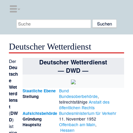
Deutscher Wetterdienst
Deutscher Wetterdienst
Der
Deu
— DWD —
tsch
e
Wet
Bund
Staatliche Ebene
terd
Bundesoberbehörde
,
Stellung
iens
teilrechtsfähige
Anstalt des
t
öffentlichen Rechts
(
DW
Bundesministerium für Verkehr
Aufsichtsbehörde
11. November 1952
Gründung
D
)
Offenbach am Main
,
Hauptsitz
ist
Hessen
eine