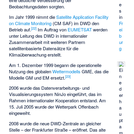
eine deutliche Verbesserung der
e
Beobachtungsdaten sorgten.
s
Im Jahr 1999 nimmt die
Satellite Application Facility
in
on Climate Monitoring
(CM SAF) im DWD den
Fr
[
22
]
Betrieb auf.
Im Auftrag von
EUMETSAT
werden
ei
unter Leitung des DWD in internationaler
b
Zusammenarbeit mit weiteren Partnern
ur
satellitenbasierte Datensätze für die
g
Klimaüberwachung erstellt.
Am 1. Dezember 1999 begann die operationelle
Ei
Nutzung des globalen
Wettermodells
GME, das die
n
[
23
]
Modelle GM und EM ersetzt.
e
2006 wurde das Datenverarbeitungs- und
d
Visualisierungssystem
NinJo
eingeführt, das im
er
Rahmen internationaler Kooperation entstand. Am
h
15. Juli 2005 wurde der
Wetterpark Offenbach
a
eingeweiht.
u
pt
2008 wurde die neue DWD-Zentrale an gleicher
a
Stelle – der Frankfurter Straße – eröffnet. Das alte
m