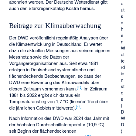
abonniert werden. Der Deutsche Wetterdienst gibt
e
auch den Starkregenkatalog
Kostra
heraus.
ut
s
c
Beiträge zur Klimaüberwachung
h
e
Der DWD veröffentlicht regelmäßig Analysen über
n
die Klimaentwicklung in Deutschland. Er wertet
W
dazu die aktuellen Messungen aus seinem eigenen
et
Messnetz sowie die Daten der
te
Vorgängerorganisationen aus. Seit etwa 1881
rd
erfolgen in Deutschland systematische und
ie
flächendeckende Beobachtungen, so dass der
n
DWD eine Bewertung des Klimawandels über
st
[
43
]
diesen Zeitraum vornehmen kann.
Im Zeitraum
e
1881 bis 2022 ergibt sich daraus ein
s
Temperaturanstieg von 1,7 °C (linearer Trend über
(
[
44
]
die jährlichen Gebietsmittelwerte).
D
W
Nach Information des DWD war 2024 das Jahr mit
D
der höchsten Durchschnittstemperatur (10,9 °C)
)
seit Beginn der flächendeckenden
[
45
]