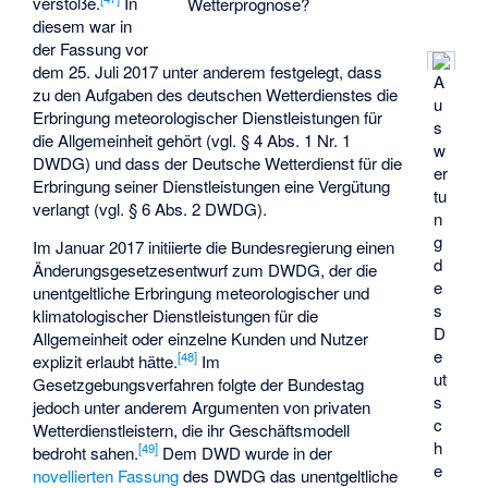
verstoße.
In
Wetterprognose?
diesem war in
der Fassung vor
dem 25. Juli 2017 unter anderem festgelegt, dass
A
zu den Aufgaben des deutschen Wetterdienstes die
u
Erbringung meteorologischer Dienstleistungen für
s
die Allgemeinheit gehört (vgl. § 4 Abs. 1 Nr. 1
w
DWDG) und dass der Deutsche Wetterdienst für die
er
Erbringung seiner Dienstleistungen eine Vergütung
tu
verlangt (vgl. § 6 Abs. 2 DWDG).
n
g
Im Januar 2017 initiierte die Bundesregierung einen
d
Änderungsgesetzesentwurf zum DWDG, der die
e
unentgeltliche Erbringung meteorologischer und
s
klimatologischer Dienstleistungen für die
D
Allgemeinheit oder einzelne Kunden und Nutzer
e
[
48
]
explizit erlaubt hätte.
Im
ut
Gesetzgebungsverfahren folgte der Bundestag
s
jedoch unter anderem Argumenten von privaten
c
Wetterdienstleistern, die ihr Geschäftsmodell
h
[
49
]
bedroht sahen.
Dem DWD wurde in der
e
novellierten Fassung
des DWDG das unentgeltliche