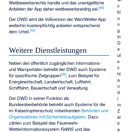
Wettbewerbsrechts handle und das unentgeltliche
c
[
46
]
Anbieten der App daher wettbewerbswidrig sei.
kl
u
Der DWD wird die Vollversion der WarnWetter-App
n
weiterhin kostenpflichtig anbieten entsprechend
g
[
55
]
dem Urteil.
in
D
e
Weitere Dienstleistungen
ut
s
Neben den öffentlich zugänglichen Informations-
c
und Warnportalen betreibt der DWD auch Systeme
hl
[
56
]
für spezifische Zielgruppen
, zum Beispiel für
a
Energiewirtschaft, Landwirtschaft, Luftfahrt,
n
Schifffahrt, Bauwirtschaft und Verwaltung.
d
Der DWD in seiner Funktion als
i
Bundesoberbehörde betreibt auch Systeme für die
m
im Katastrophenschutz mitwirkenden
Behörden und
Z
Organisationen mit Sicherheitsaufgaben
. Dazu
ei
zählen zum Beispiel das Feuerwehr-
tr
Wetterinformationssystem
FeWIS
und das
a