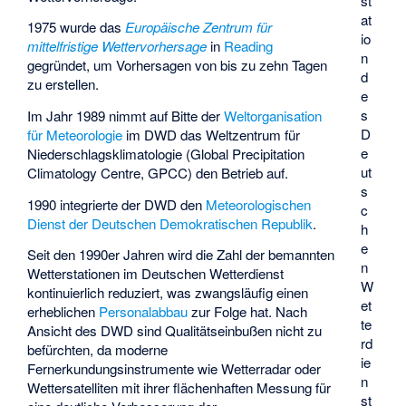
st
at
1975 wurde das
Europäische Zentrum für
io
mittelfristige Wettervorhersage
in
Reading
n
gegründet, um Vorhersagen von bis zu zehn Tagen
d
zu erstellen.
e
s
Im Jahr 1989 nimmt auf Bitte der
Weltorganisation
D
für Meteorologie
im DWD das Weltzentrum für
e
Niederschlagsklimatologie (Global Precipitation
ut
Climatology Centre, GPCC) den Betrieb auf.
s
1990 integrierte der DWD den
Meteorologischen
c
Dienst der Deutschen Demokratischen Republik
.
h
e
Seit den 1990er Jahren wird die Zahl der bemannten
n
Wetterstationen im Deutschen Wetterdienst
W
kontinuierlich reduziert, was zwangsläufig einen
et
erheblichen
Personalabbau
zur Folge hat. Nach
te
Ansicht des DWD sind Qualitätseinbußen nicht zu
rd
befürchten, da moderne
ie
Fernerkundungsinstrumente wie Wetterradar oder
n
Wettersatelliten mit ihrer flächenhaften Messung für
st