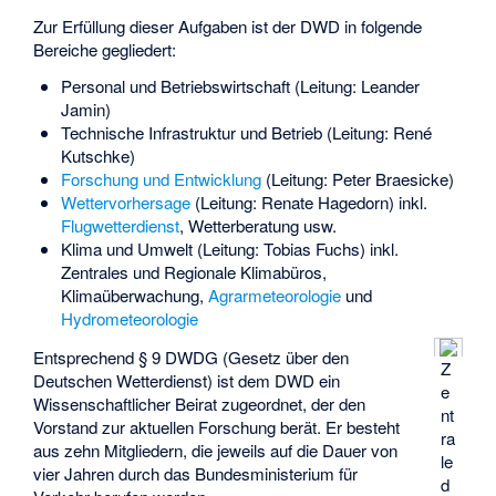
Zur Erfüllung dieser Aufgaben ist der DWD in folgende
Bereiche gegliedert:
Personal und Betriebswirtschaft (Leitung: Leander
Jamin)
Technische Infrastruktur und Betrieb (Leitung: René
Kutschke)
Forschung und Entwicklung
(Leitung: Peter Braesicke)
Wettervorhersage
(Leitung: Renate Hagedorn) inkl.
Flugwetterdienst
, Wetterberatung usw.
Klima und Umwelt (Leitung: Tobias Fuchs) inkl.
Zentrales und Regionale
Klimabüros
,
Klimaüberwachung,
Agrarmeteorologie
und
Hydrometeorologie
Entsprechend § 9 DWDG (Gesetz über den
Z
Deutschen Wetterdienst) ist dem DWD ein
e
Wissenschaftlicher Beirat zugeordnet, der den
nt
Vorstand zur aktuellen Forschung berät. Er besteht
ra
aus zehn Mitgliedern, die jeweils auf die Dauer von
le
vier Jahren durch das Bundesministerium für
d