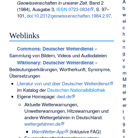
A
Geowissenschaften in unserer Zeit.
Band 2
b
(1984), Ausgabe 3,
ISSN
0723-0834
, S. 97–
w
101,
doi:10.2312/geowissenschaften.1984.2.97
.
ei
c
h
Weblinks
u
n
Commons
: Deutscher Wetterdienst
–
g
Sammlung von Bildern, Videos und Audiodateien
v
Wiktionary: Deutscher Wetterdienst
–
o
Bedeutungserklärungen, Wortherkunft, Synonyme,
m
Übersetzungen
M
Literatur von und über Deutscher Wetterdienst
itt
im Katalog der
Deutschen Nationalbibliothek
el
Eigene Homepage:
dwd.de
w
Aktuelle Wetterwarnungen,
er
Unwetterwarnungen, Hitzewarnungen und
t
andere Wettergefahren in Deutschland:
1
wettergefahren.de
9
6
WarnWetter-App
(Inklusive FAQ)
1
Feuerwehrwetterinformationssystem: