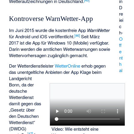
in
Wetteraufzeichnungen in Deutschland.
D
re
Kontroverse WarnWetter-App
iei
c
Im Juni 2015 wurde die kostenfreie App
WarnWetter
h-
[
46
]
für Android und iOS veröffentlicht.
Seit März
O
2017 ist die App für Windows 10 (Mobile) verfügbar.
ff
Darin werden die amtlichen Wetterwarnungen sowie
e
Wettervorhersagen zugänglich gemacht.
nt
h
Der Wetterdienstleister
WetterOnline
erhob gegen
al
das unentgeltliche Anbieten der App Klage beim
Landgericht
Bonn, da der
deutsche
Wetterdienst
damit gegen das
„Gesetz über
den Deutschen
Wetterdienst“
(DWDG)
Video: Wie entsteht eine
[
47
]