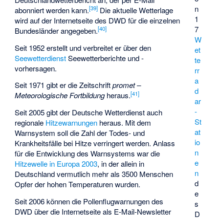
n
[
39
]
abonniert werden kann.
Die aktuelle Wetterlage
1
wird auf der Internetseite des DWD für die einzelnen
7
[
40
]
Bundesländer angegeben.
W
Seit 1952 erstellt und verbreitet er über den
et
Seewetterdienst
Seewetterberichte und -
te
vorhersagen.
rr
a
Seit 1971 gibt er die Zeitschrift
promet –
d
[
41
]
Meteorologische Fortbildung
heraus.
ar
-
Seit 2005 gibt der Deutsche Wetterdienst auch
St
regionale
Hitzewarnungen
heraus. Mit dem
at
Warnsystem soll die Zahl der Todes- und
io
Krankheitsfälle bei Hitze verringert werden. Anlass
n
für die Entwicklung des Warnsystems war die
e
Hitzewelle in Europa 2003
, in der allein in
n
Deutschland vermutlich mehr als 3500 Menschen
d
Opfer der hohen Temperaturen wurden.
e
Seit 2006 können die Pollenflugwarnungen des
s
DWD über die Internetseite als E-Mail-Newsletter
D