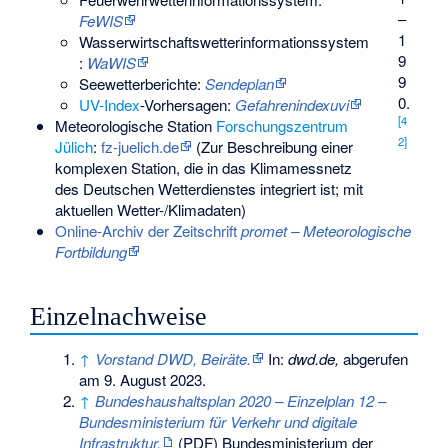
–
FeWIS
1
Wasserwirtschaftswetterinformationssystem
9
:
WaWIS
9
Seewetterberichte
:
Sendeplan
0.
UV-Index
-Vorhersagen:
Gefahrenindexuvi
[
4
Meteorologische Station
Forschungszentrum
2
]
Jülich
:
fz-juelich.de
(Zur Beschreibung einer
komplexen Station, die in das Klimamessnetz
des Deutschen Wetterdienstes integriert ist; mit
aktuellen Wetter-/Klimadaten)
Online-Archiv der Zeitschrift
promet – Meteorologische
Fortbildung
Einzelnachweise
↑
Vorstand DWD, Beiräte.
In:
dwd.de,
abgerufen
am 9. August 2023.
↑
Bundeshaushaltsplan 2020 – Einzelplan 12 –
Bundesministerium für Verkehr und digitale
Infrastruktur.
(PDF) Bundesministerium der