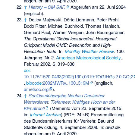
abgerufen am 9. April 2020.
↑
History – CM SAF.
Abgerufen am 22. Juni 2024
(englisch).
↑
Detlev Majewski, Dörte Liermann, Peter Prohl,
Bodo Ritter, Michael Buchhold, Thomas Hanisch,
Gerhard Paul, Werner Wergen, John Baumgardner:
The Operational Global Icosahedral–Hexagonal
Gridpoint Model GME: Description and High-
Resolution Tests
. In:
Monthly Weather Review
. 130.
Jahrgang,
Nr.
2
.
American Meteorological Society
,
Februar 2002,
S.
319–338
,
doi
:
10.1175/1520-0493(2002)130<0319:TOGIHG>2.0.CO;2
,
bibcode
:
2002MWRv..130..319M
(englisch,
ametsoc.org
).
↑
Schlüsselübergabe Neubau Deutscher
Wetterdienst. Tiefensee: Kräftiges Hoch an der
Klimafront!
(
Memento
vom 23. September 2015
im
Internet Archive
) (PDF; 24 kB) Pressemitteilung
des Bundesministeriums für Verkehr, Bau und
Stadtentwicklung, 4. September 2008. In:
dwd.de,
abgerufen am 9. April 2020.