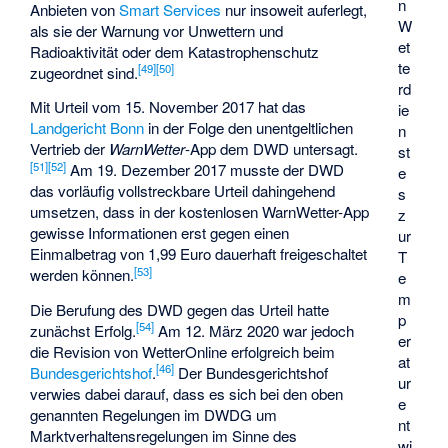
n
Anbieten von
Smart Services
nur insoweit auferlegt,
W
als sie der Warnung vor Unwettern und
et
Radioaktivität oder dem Katastrophenschutz
te
[
49
]
[
50
]
zugeordnet sind.
rd
Mit Urteil vom 15. November 2017 hat das
ie
Landgericht Bonn
in der Folge den unentgeltlichen
n
Vertrieb der
WarnWetter
-App dem DWD untersagt.
st
[
51
]
[
52
]
Am 19. Dezember 2017 musste der DWD
e
das vorläufig vollstreckbare Urteil dahingehend
s
umsetzen, dass in der kostenlosen WarnWetter-App
z
gewisse Informationen erst gegen einen
ur
Einmalbetrag von 1,99 Euro dauerhaft freigeschaltet
T
[
53
]
werden können.
e
m
Die Berufung des DWD gegen das Urteil hatte
p
[
54
]
zunächst Erfolg.
Am 12. März 2020 war jedoch
er
die Revision von WetterOnline erfolgreich beim
at
[
46
]
Bundesgerichtshof
.
Der Bundesgerichtshof
ur
verwies dabei darauf, dass es sich bei den oben
e
genannten Regelungen im DWDG um
nt
Marktverhaltensregelungen im Sinne des
wi