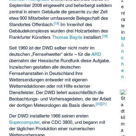
September 2008 eingeweiht und beherbergt seitdem
e
zentral in einem Gebäude die gesamte zu der Zeit
nt
etwa 900 Mitarbeiter umfassende Belegschaft des
ra
[
18
]
Standortes Offenbach.
Im Innenhof des
le
Gebäudekomplexes wurden drei Holzarbeiten des
in
[
19
]
Frankfurter Künstlers
Thomas Bayrle
installiert.
M
ü
Seit 1960 ist der DWD selber nicht mehr im
n
deutschen „Fernsehwetter“ aktiv – für die
ARD
c
übernahm der Hessische Rundfunk diese Aufgabe.
h
Inzwischen gestalten alle deutschen
e
Fernsehanstalten in Deutschland ihre
n
Wettersendungen entweder mit eigenen
Wetterredaktionen oder mit Hilfe externer
Dienstleister. Der DWD liefert ausschließlich die
St
Beobachtungs- und Vorhersagedaten, die der Arbeit
[
20
]
[
21
]
a
der dortigen Meteorologen als Basis dienen.
dt
Der DWD installierte 1966 seinen ersten
kli
Supercomputer
, eine CDC 3800, und begann mit
m
der täglichen Produktion einer numerischen
a
Wettervorhersage.