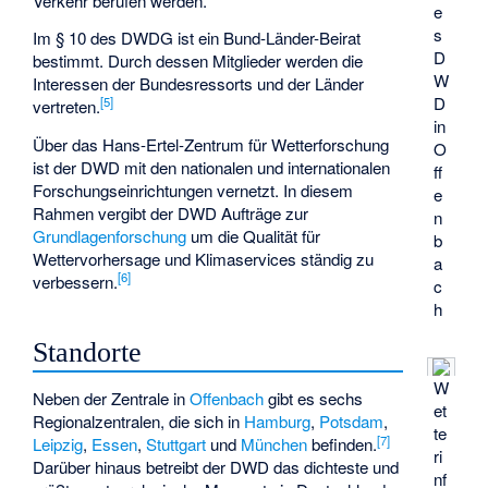
Verkehr berufen werden.
e
s
Im § 10 des DWDG ist ein Bund-Länder-Beirat
D
bestimmt. Durch dessen Mitglieder werden die
W
Interessen der Bundesressorts und der Länder
D
[
5
]
vertreten.
in
Über das
Hans-Ertel-Zentrum für Wetterforschung
O
ist der DWD mit den nationalen und internationalen
ff
Forschungseinrichtungen vernetzt. In diesem
e
Rahmen vergibt der DWD Aufträge zur
n
Grundlagenforschung
um die Qualität für
b
Wettervorhersage und Klimaservices ständig zu
a
[
6
]
verbessern.
c
h
Standorte
W
Neben der Zentrale in
Offenbach
gibt es sechs
et
Regionalzentralen, die sich in
Hamburg
,
Potsdam
,
te
[
7
]
Leipzig
,
Essen
,
Stuttgart
und
München
befinden.
ri
Darüber hinaus betreibt der DWD das dichteste und
nf