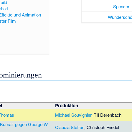
bild
Spencer
bild
 Effekte und Animation
Wundersch
ter Film
Nominierungen
el
Produktion
 Thomas
Michael Souvignier
,
Till Derenbach
 Kurnaz gegen George W.
Claudia Steffen
,
Christoph Friedel