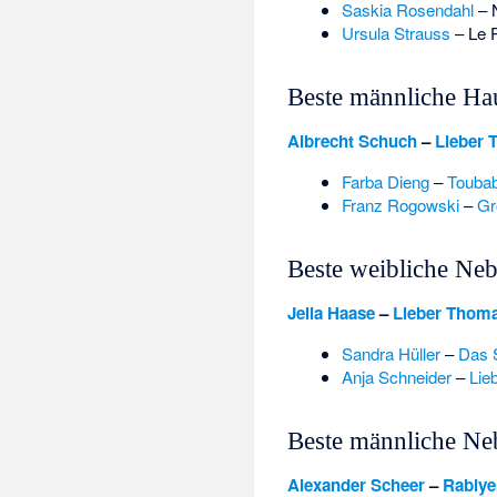
Saskia Rosendahl
–
Ursula Strauss
–
Le 
Beste männliche Hau
Albrecht Schuch
–
Lieber
Farba Dieng
–
Touba
Franz Rogowski
–
Gr
Beste weibliche Neb
Jella Haase
–
Lieber Thom
Sandra Hüller
–
Das 
Anja Schneider
–
Lie
Beste männliche Ne
Alexander Scheer
–
Rabiye