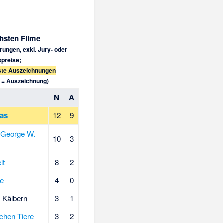
chsten Filme
ungen, exkl. Jury- oder
preise;
ste Auszeichnungen
 = Auszeichnung)
N
A
as
12
9
 George W.
10
3
it
8
2
ie
4
0
n Kälbern
3
1
chen Tiere
3
2