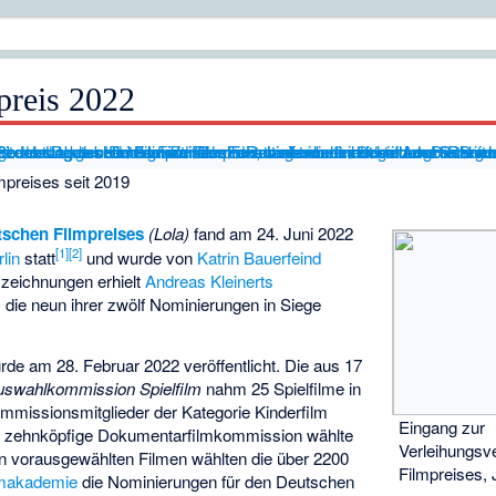
preis 2022
preises seit 2019
tschen Filmpreises
(Lola)
fand am 24. Juni 2022
[
1
]
[
2
]
lin
statt
und wurde von
Katrin Bauerfeind
zeichnungen erhielt
Andreas Kleinerts
, die neun ihrer zwölf Nominierungen in Siege
de am 28. Februar 2022 veröffentlicht. Die aus 17
uswahlkommission Spielfilm
nahm 25 Spielfilme in
mmissionsmitglieder der Kategorie Kinderfilm
Eingang zur
ie zehnköpfige Dokumentarfilmkommission wählte
Verleihungsve
n vorausgewählten Filmen wählten die über 2200
Filmpreises, 
lmakademie
die Nominierungen für den Deutschen