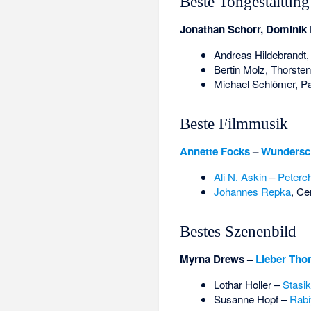
Beste Tongestaltung
Jonathan Schorr
,
Dominik
Andreas Hildebrandt
Bertin Molz
,
Thorsten
Michael Schlömer
,
Pa
Beste Filmmusik
Annette Focks
–
Wundersc
Ali N. Askin
–
Peterc
Johannes Repka
,
Ce
Bestes Szenenbild
Myrna Drews
–
Lieber Th
Lothar Holler
–
Stasi
Susanne Hopf
–
Rabi