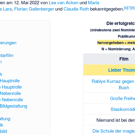
en am 12. Mai 2022 von
Lea van Acken
und
Maria
[
6
]
[
7
]
[
8
]
a Lara
,
Florian Gallenberger
und
Claudia Roth
bekanntgegeben.
Die erfolgrei
(mindestens zwei Nominier
Publikums
ierungen
hervorgehoben = mei
N = Nominierung; A
tarfilm
Film
m
Lieber Thom
h
Hauptrolle
Rabiye Kurnaz gegen
 Hauptrolle
Bush
 Nebenrolle
Große Freihe
 Nebenrolle
ildgestaltung
Stasikomöd
ltung
Niemand ist bei de
ik
Die Schule der magis
bild