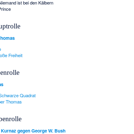
Niemand ist bei den Kälbern
Prince
ptrolle
 Thomas
b
oße Freiheit
enrolle
as
Schwarze Quadrat
ber Thomas
benrolle
 Kurnaz gegen George W. Bush