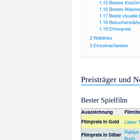
1.15
Bestes Kostüm
1.16
Bestes Masken
1.17
Beste visuelle
1.18
Besucherstärks
1.19
Ehrenpreis
2
Weblinks
3
Einzelnachweise
Preisträger und 
Bester Spielfilm
Auszeichnung
Filmtit
Filmpreis in Gold
Lieber
Rabiye
Filmpreis in Silber
Bush