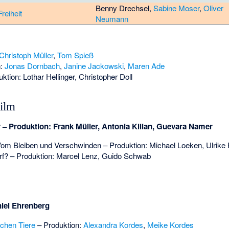
Benny Drechsel
,
Sabine Moser
,
Oliver
reiheit
Neumann
Christoph Müller
,
Tom Spieß
n:
Jonas Dornbach
,
Janine Jackowski
,
Maren Ade
uktion:
Lothar Hellinger
,
Christopher Doll
ilm
r
– Produktion:
Frank Müller
,
Antonia Kilian
,
Guevara Namer
 Vom Bleiben und Verschwinden
– Produktion:
Michael Loeken
,
Ulrike
rf?
– Produktion:
Marcel Lenz
,
Guido Schwab
iel Ehrenberg
chen Tiere
– Produktion:
Alexandra Kordes
,
Meike Kordes