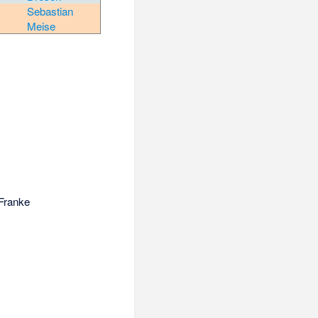
Sebastian
Meise
 Franke