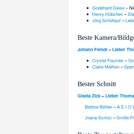
Godehard Giese
–
Ni
Henry Hübchen
–
St
Jörg Schüttauf
–
Lie
Beste Kamera/Bildg
Johann Feindt
–
Lieber T
Crystel Fournier
–
Gr
Claire Mathon
–
Spen
Bester Schnitt
Gisela Zick
–
Lieber Thom
Bettina Böhler
–
A E I O 
Joana Scrinzi
–
Große Fr