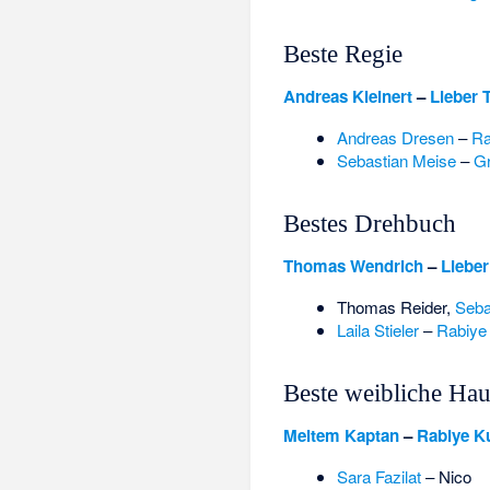
Beste Regie
Andreas Kleinert
–
Lieber
Andreas Dresen
–
Ra
Sebastian Meise
–
Gr
Bestes Drehbuch
Thomas Wendrich
–
Liebe
Thomas Reider
,
Seba
Laila Stieler
–
Rabiye
Beste weibliche Hau
Meltem Kaptan
–
Rabiye K
Sara Fazilat
–
Nico