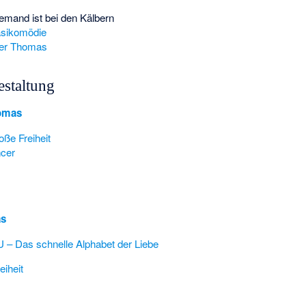
emand ist bei den Kälbern
asikomödie
ber Thomas
estaltung
homas
oße Freiheit
cer
as
U – Das schnelle Alphabet der Liebe
eiheit