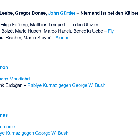
 Leube
,
Gregor Bonse
,
John Gürtler
–
Niemand ist bei den Kälbe
,
Filipp Forberg
,
Matthias Lempert
–
In den Uffizien
 Bolzé
, Mario Hubert,
Marco Hanelt
,
Benedikt Uebe
–
Fly
ul Rischer
,
Martin Steyer
–
Axiom
hön
hens Mondfahrt
nk Erdoğan
–
Rabiye Kurnaz gegen George W. Bush
omas
komödie
ye Kurnaz gegen George W. Bush