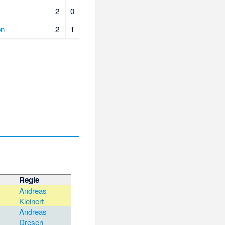
2
0
ön
2
1
Regie
Andreas
Kleinert
Andreas
Dresen