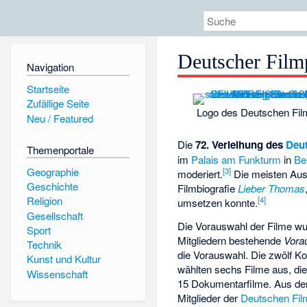
Deutscher Film
Navigation
Startseite
Zufällige Seite
Logo des Deutschen Film
Neu / Featured
Die
72. Verleihung des
Deu
Themenportale
im
Palais am Funkturm
in
Ber
Geographie
[
3
]
moderiert.
Die meisten Aus
Geschichte
Filmbiografie
Lieber Thomas
Religion
[
4
]
umsetzen konnte.
Gesellschaft
Die Vorauswahl der Filme wur
Sport
Mitgliedern bestehende
Vora
Technik
die Vorauswahl. Die zwölf Ko
Kunst und Kultur
wählten sechs Filme aus, d
Wissenschaft
15 Dokumentarfilme. Aus de
Mitglieder der
Deutschen Fi