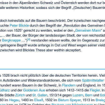
isse in den Alpenländern Schweiz und Österreich werden dort nur be
lle weiteren Historiker, sodass sich der Begriff „(Deutscher) Bauer
edoch keinesfalls auf die Bauern beschränkt. Der inzwischen nachge
suchte
Peter Blickle
durch den Begriff der „Revolution des Gemeinen
tion von 1525“ gerecht zu werden, wobei er den „
Gemeinen Mann
“ 
(„… der Bauer, der Bürger der landsässigen Stadt, der von reichsstä
[
4
]
er
Bergknappe
…“)
verstanden wissen wollte, der im Gegensatz zu
rgetragene Begriff wurde anfangs in Ost und West wegen seiner viel
Inzwischen wird Blickles These aber weithin akzeptiert.
1526 brach nicht plötzlich über die deutschen Territorien herein. Viel
en Aufständen und Widerstandsaktionen, die sich vom
Spätmittelalter
hundert waren Bauern in der Schweiz, in
Flandern
und England, im 15
üdharz
und der
Goldenen Aue
erhoben sich 1412–1415 die
Flegler
. I
die Städte
Zürich
und
St. Gallen
, 1513/14 gegen
Luzern
,
Bern
und
Sol
1460 im
Hegau
, 1493 im
Elsaß
, 1502 im
Bistum Speyer
, 1513 im
Breis
burg
kam es 1476 im Gefolge des
Paukers von Niklashausen
zu Unr