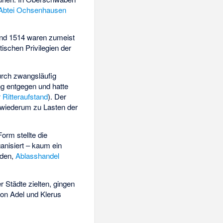
Abtei Ochsenhausen
und 1514 waren zumeist
ischen Privilegien der
urch zwangsläufig
g entgegen und hatte
 Ritteraufstand
). Der
s wiederum zu Lasten der
orm stellte die
ganisiert – kaum ein
nden,
Ablasshandel
 Städte zielten, gingen
von Adel und Klerus