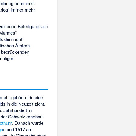
iläufig behandelt.
nkrieg“ immer mehr
wiesenen Beteiligung von
 Mannes“
als den nicht
dtischen Ämtern
r bedrückenden
deutigen
mehr gehört er in eine
bis in die Neuzeit zieht.
. Jahrhundert in
n der Schweiz erhoben
othurn
. Danach wurde
gau
und 1517 am
uhen. In Oberschwaben