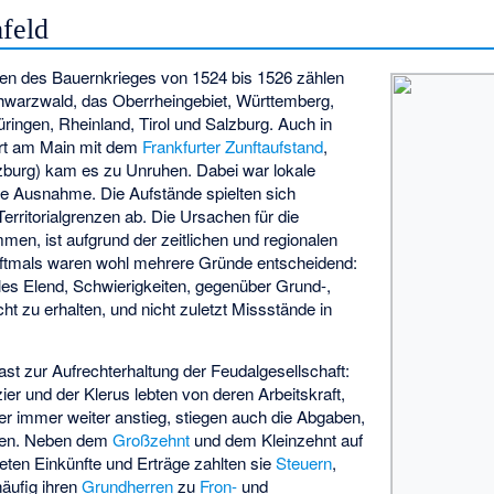
feld
en des Bauernkrieges von 1524 bis 1526 zählen
hwarzwald, das Oberrheingebiet, Württemberg,
ingen, Rheinland, Tirol und Salzburg. Auch in
urt am Main mit dem
Frankfurter Zunftaufstand
,
burg) kam es zu Unruhen. Dabei war lokale
ie Ausnahme. Die Aufstände spielten sich
erritorialgrenzen ab. Die Ursachen für die
men, ist aufgrund der zeitlichen und regionalen
. Oftmals waren wohl mehrere Gründe entscheidend:
ales Elend, Schwierigkeiten, gegenüber Grund-,
ht zu erhalten, und nicht zuletzt Missstände in
ast zur Aufrechterhaltung der Feudalgesellschaft:
izier und der Klerus lebten von deren Arbeitskraft,
er immer weiter anstieg, stiegen auch die Abgaben,
atten. Neben dem
Großzehnt
und dem Kleinzehnt auf
teten Einkünfte und Erträge zahlten sie
Steuern
,
äufig ihren
Grundherren
zu
Fron-
und