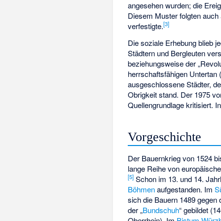
angesehen wurden; die Ereign
Diesem Muster folgten auch a
[
3
]
verfestigte.
Die soziale Erhebung blieb j
Städtern und Bergleuten ver
beziehungsweise der „Revolu
herrschaftsfähigen Untertan 
ausgeschlossene Städter, d
Obrigkeit stand. Der 1975 vo
Quellengrundlage kritisiert. 
Vorgeschichte
Der Bauernkrieg von 1524 bis 
lange Reihe von europäisch
[
5
]
Schon im 13. und 14. Jahr
Böhmen
aufgestanden. Im
S
sich die Bauern 1489 gegen 
der „
Bundschuh
“ gebildet (
Oberrhein). Im
Bistum Würz