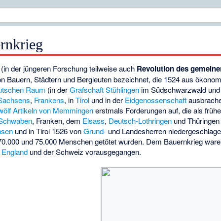
rnkrieg
(in der jüngeren Forschung teilweise auch
Revolution des gemein
n Bauern, Städtern und Bergleuten bezeichnet, die 1524 aus ökonom
utschen Raum
(in der
Grafschaft Stühlingen
im Südschwarzwald und 
Sachsens
,
Frankens
, in
Tirol
und in der
Eidgenossenschaft
ausbrachen
wölf Artikeln von Memmingen
erstmals Forderungen auf, die als früh
Schwaben
, Franken, dem
Elsass
,
Deutsch-Lothringen
und Thüringen
hsen
und in Tirol 1526 von
Grund-
und Landesherren niedergeschlage
0.000 und 75.000 Menschen getötet wurden. Dem Bauernkrieg ware
,
England
und der Schweiz vorausgegangen.