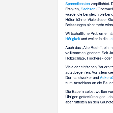
Spanndiensten
verpflichtet.
Franken,
Sachsen
(Obersach
wurde, die bei gleich bleibe
Höfen führte. Viele dieser K
Belastungen nicht mehr wirtsc
Wirtschaftliche Probleme, h
Hörigkeit
und weiter in die
Le
Auch das „Alte Recht“, ein m
vollkommen ignoriert. Seit 
Holzschlag-, Fischerei- oder
Viele der einfachen Bauern tr
aufzubegehren. Vor allem die
Dorfhandwerker und
Ackerbü
zum Anschluss an die Bauer
Die Bauern selbst wollten vo
Übrigen gottesfürchtiges Le
aber rüttelten an den Grund