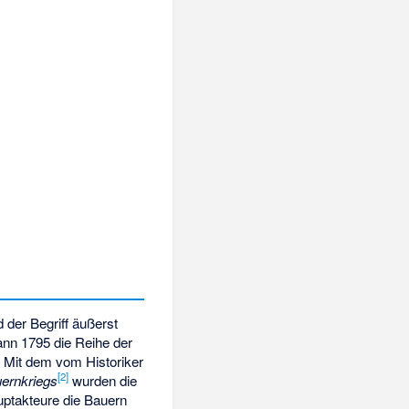
 der Begriff äußerst
nn 1795 die Reihe der
. Mit dem vom Historiker
[
2
]
ernkriegs
wurden die
uptakteure die Bauern