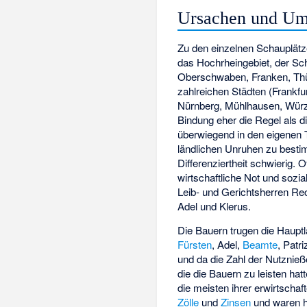
Ursachen und Um
Zu den einzelnen Schauplätz
das Hochrheingebiet, der Sc
Oberschwaben, Franken, Thür
zahlreichen Städten (Frankf
Nürnberg, Mühlhausen, Würz
Bindung eher die Regel als d
überwiegend in den eigenen T
ländlichen Unruhen zu bestim
Differenziertheit schwierig
wirtschaftliche Not und sozi
Leib- und Gerichtsherren Rec
Adel und Klerus.
Die Bauern trugen die Hauptl
Fürsten
, Adel,
Beamte
, Patr
und da die Zahl der Nutznieß
die die Bauern zu leisten h
die meisten ihrer erwirtschaf
Zölle
und
Zinsen
und waren h