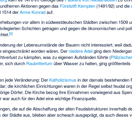
 Grundherren Aktionen gegen das
Fürststift Kempten
(1491/92) und die
 1514 der
Arme Konrad
auf.
rerhebungen vor allem in südwestdeutschen Städten zwischen 1509 
vilegierten Schichten getragen und gegen die ökonomischen und polit
[
6
]
htet.
nderung der Lebensumstände der Bauern nicht interessiert, weil dad
ile eingeschränkt worden wären. Der
niedere Adel
ging dem Niedergan
tverlust zu kämpfen, was zu eigenen Aufständen führte (
Pfälzischer
er, sich durch
Raubrittertum
über Wasser zu halten, ging größtenteil
n jede Veränderung: Der
Katholizismus
in der damals bestehenden F
ar; die kirchlichen Einrichtungen waren in der Regel selbst feudal or
ehörige Dörfer. Die Kirche bezog ihre Einnahmen vorwiegend aus Spe
er war auch für den Adel eine wichtige Finanzquelle.
gen, die auf die Abschaffung der alten Feudalstrukturen innerhalb der
m
der Städte aus, blieben aber schwach ausgeprägt, da auch dieses 