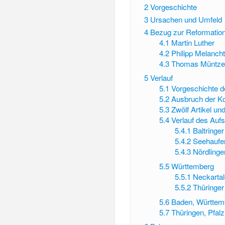
2
Vorgeschichte
3
Ursachen und Umfeld
4
Bezug zur Reformatio
4.1
Martin Luther
4.2
Philipp Melanch
4.3
Thomas Müntze
5
Verlauf
5.1
Vorgeschichte de
5.2
Ausbruch der Ko
5.3
Zwölf Artikel u
5.4
Verlauf des Auf
5.4.1
Baltringe
5.4.2
Seehaufen
5.4.3
Nördlinge
5.5
Württemberg
5.5.1
Neckartal
5.5.2
Thüringe
5.6
Baden, Württem
5.7
Thüringen, Pfalz