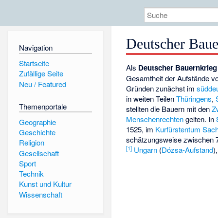
Deutscher Baue
Navigation
Startseite
Als
Deutscher Bauernkrieg
Zufällige Seite
Gesamtheit der Aufstände vo
Neu / Featured
Gründen zunächst im
südde
in weiten Teilen
Thüringens
,
Themenportale
stellten die Bauern mit den
Z
Menschenrechten
gelten. In
Geographie
1525, im
Kurfürstentum Sac
Geschichte
schätzungsweise zwischen 7
Religion
[
1
]
Ungarn
(
Dózsa-Aufstand
)
Gesellschaft
Sport
Technik
Kunst und Kultur
Wissenschaft