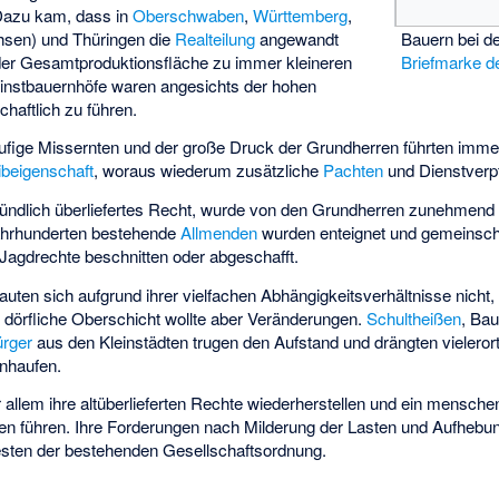
 Dazu kam, dass in
Oberschwaben
,
Württemberg
,
sen) und Thüringen die
Realteilung
angewandt
Bauern bei d
nder Gesamtproduktionsfläche zu immer kleineren
Briefmarke 
leinstbauernhöfe waren angesichts der hohen
haftlich zu führen.
äufige Missernten und der große Druck der Grundherren führten imme
ibeigenschaft
, woraus wiederum zusätzliche
Pachten
und Dienstverpf
ündlich überliefertes Recht, wurde von den Grundherren zunehmend fre
Jahrhunderten bestehende
Allmenden
wurden enteignet und gemeinscha
 Jagdrechte beschnitten oder abgeschafft.
auten sich aufgrund ihrer vielfachen Abhängigkeitsverhältnisse nicht
 dörfliche Oberschicht wollte aber Veränderungen.
Schultheißen
, Bau
rger
aus den Kleinstädten trugen den Aufstand und drängten vielero
nhaufen.
r allem ihre altüberlieferten Rechte wiederherstellen und ein mensch
ben führen. Ihre Forderungen nach Milderung der Lasten und Aufhebun
festen der bestehenden Gesellschaftsordnung.