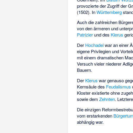
provozierte der Zugriff der
(1502). In
Württemberg
stand
Auch die zahlreichen Bürge
von den ärmeren und unterpri
Patrizier
und des
Klerus
geric
Der
Hochadel
war an einer Ä
eigene Privilegien und Vorte
mit einem dramatischen Mach
Versuch vieler niederer Adlig
Bauern.
Der
Klerus
war genauso gege
Kernsäule des
Feudalismus
d
Kloster existierte ohne zug
sowie dem
Zehnten
. Letzter
Die einzigen Reformbestrebun
vom erstarkenden
Bürgertu
abhängig war.