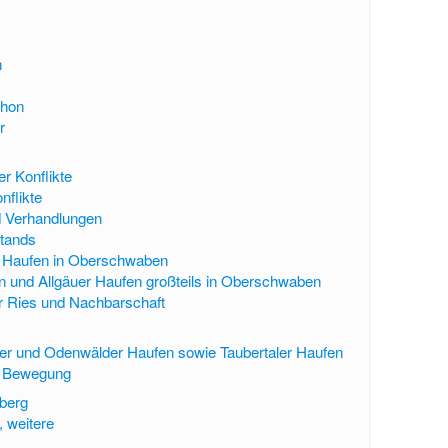
n
thon
r
r Konflikte
nflikte
nd Verhandlungen
stands
r Haufen in Oberschwaben
 und Allgäuer Haufen großteils in Oberschwaben
r Ries und Nachbarschaft
er und Odenwälder Haufen sowie Taubertaler Haufen
r Bewegung
berg
, weitere