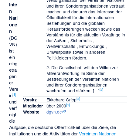
Weltorganisation der Vereinten Nationen
inte
und ihren Sonderorganisationen vertraut
n
machen und dadurch das Interesse der
Öffentlichkeit für die internationalen
Nati
Beziehungen und die globalen
one
Herausforderungen wecken sowie das
n
Verständnis für die aktuellen Vorgänge in
(DG
der Außen-, Sicherheits-,
VN)
Weltwirtschafts-, Entwicklungs-,
ist
Umweltpolitik sowie in anderen
ein
Politikfeldern fördern.
eing
2. Die Gesellschaft will den Willen zur
etra
Mitverantwortung im Sinne der
gen
Bestrebungen der Vereinten Nationen
er
und ihrer Sonderorganisationen
Vere
[
2
]
wachrufen und stärken. […]
[
1
]
in
[
3
]
Ekkehard Griep
Vorsitz
und
[
4
]
über 2000
Mitglieder
verf
dgvn.de
Website
olgt
die
Aufgabe, die deutsche Öffentlichkeit über die Ziele, die
Institutionen und die Aktivitäten der
Vereinten Nationen