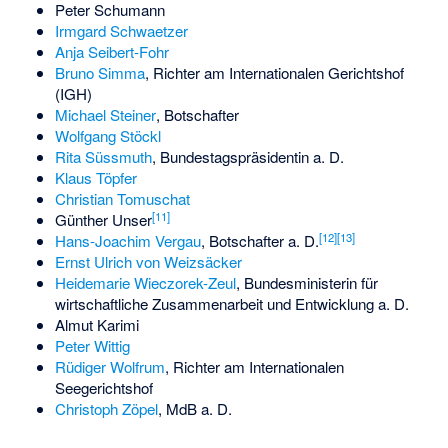
Peter Schumann
Irmgard Schwaetzer
Anja Seibert-Fohr
Bruno Simma
, Richter am Internationalen Gerichtshof
(IGH)
Michael Steiner
, Botschafter
Wolfgang Stöckl
Rita Süssmuth
, Bundestagspräsidentin a. D.
Klaus Töpfer
Christian Tomuschat
[
11
]
Günther Unser
[
12
]
[
13
]
Hans-Joachim Vergau
, Botschafter a. D.
Ernst Ulrich von Weizsäcker
Heidemarie Wieczorek-Zeul
, Bundesministerin für
wirtschaftliche Zusammenarbeit und Entwicklung a. D.
Almut Karimi
Peter Wittig
Rüdiger Wolfrum
, Richter am Internationalen
Seegerichtshof
Christoph Zöpel
, MdB a. D.