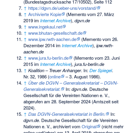
(Bundestagsdrucksache 17/10502), Seite 112
↑
https://dgvn.de/ueber-uns/vorstand/
↑
Archivierte Kopie
(
Memento
vom 27. März
2019 im
Internet Archive
),
dgvn.de
↑
www.ingekaul.net
↑
www.bhutan-gesellschaft.de
↑
www.ipw.rwth-aachen.de
(
Memento
vom 26.
Dezember 2014 im
Internet Archive
),
ipw.rwth-
aachen.de
↑
www.jura.fu-berlin.de
(
Memento
vom 23. Juni
2015 im
Internet Archive
),
jura.fu-berlin.de
↑
Koalition – Treuer Anhanger
. In:
Der Spiegel
.
Nr.
32
, 1986 (
online
–
3. August 1986
).
↑
Über die DGVN – Generalsekretariat – DGVN-
Generalsekretariat.
In:
dgvn.de.
Deutsche
Gesellschaft für die Vereinten Nationen e. V.,
abgerufen am 28. September 2024
(Amtszeit seit
2024).
↑
Das DGVN-Generalsekretariat in Berlin.
In:
dgvn.de.
Deutsche Gesellschaft für die Vereinten
Nationen e. V., archiviert vom
Original
(nicht mehr
online verfügbar) am
13. April 2018
;
abgerufen am