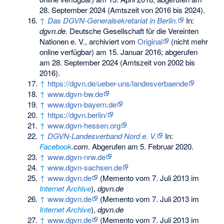
28. September 2024
(Amtszeit von 2016 bis 2024).
↑
Das DGVN-Generalsekretariat in Berlin.
In:
dgvn.de.
Deutsche Gesellschaft für die Vereinten
Nationen e. V., archiviert vom
Original
(nicht mehr
online verfügbar) am
15. Januar 2016
;
abgerufen
am 28. September 2024
(Amtszeit von 2002 bis
2016).
↑
https://dgvn.de/ueber-uns/landesverbaende
↑
www.dgvn-bw.de
↑
www.dgvn-bayern.de
↑
https://dgvn.berlin/
↑
www.dgvn-hessen.org
↑
DGVN-Landesverband Nord e. V.
In:
Facebook
.com.
Abgerufen am 5. Februar 2020
.
↑
www.dgvn-nrw.de
↑
www.dgvn-sachsen.de
↑
www.dgvn.de
(
Memento
vom 7. Juli 2013 im
Internet Archive
),
dgvn.de
↑
www.dgvn.de
(
Memento
vom 7. Juli 2013 im
Internet Archive
),
dgvn.de
↑
www.dgvn.de
(
Memento
vom 7. Juli 2013 im