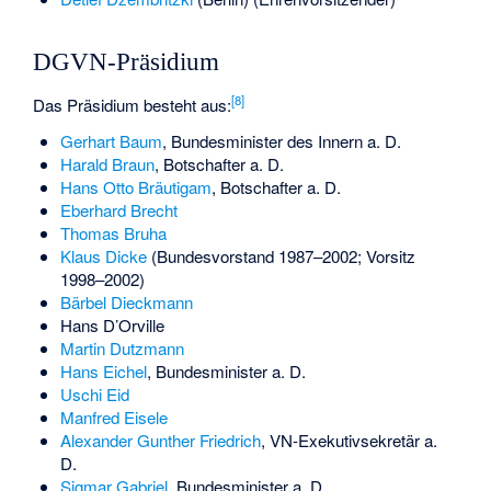
DGVN-Präsidium
[
8
]
Das Präsidium besteht aus:
Gerhart Baum
, Bundesminister des Innern a. D.
Harald Braun
, Botschafter a. D.
Hans Otto Bräutigam
, Botschafter a. D.
Eberhard Brecht
Thomas Bruha
Klaus Dicke
(Bundesvorstand 1987–2002; Vorsitz
1998–2002)
Bärbel Dieckmann
Hans D’Orville
Martin Dutzmann
Hans Eichel
, Bundesminister a. D.
Uschi Eid
Manfred Eisele
Alexander Gunther Friedrich
, VN-Exekutivsekretär a.
D.
Sigmar Gabriel
, Bundesminister a. D.