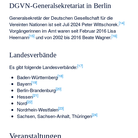
DGVN-Generalsekretariat in Berlin
Generalsekretär der Deutschen Gesellschaft für die
[
14
]
Vereinten Nationen ist seit Juli 2024 Peter Wittschorek.
Vorgängerinnen im Amt waren seit Februar 2016
Lisa
[
15
]
[
16
]
Heemann
und von 2002 bis 2016
Beate Wagner
.
Landesverbände
[
17
]
Es gibt folgende Landesverbände:
[
18
]
Baden-Württemberg
[
19
]
Bayern
[
20
]
Berlin-Brandenburg
[
21
]
Hessen
[
22
]
Nord
[
23
]
Nordrhein-Westfalen
[
24
]
Sachsen, Sachsen-Anhalt, Thüringen
Veranstaltungen