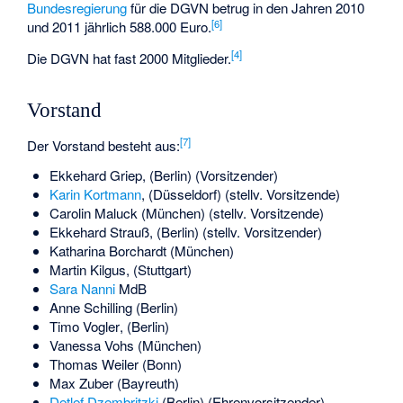
Bundesregierung
für die DGVN betrug in den Jahren 2010
[
6
]
und 2011 jährlich 588.000 Euro.
[
4
]
Die DGVN hat fast 2000 Mitglieder.
Vorstand
[
7
]
Der Vorstand besteht aus:
Ekkehard Griep
, (Berlin) (Vorsitzender)
Karin Kortmann
, (Düsseldorf) (stellv. Vorsitzende)
Carolin Maluck
(München) (stellv. Vorsitzende)
Ekkehard Strauß
, (Berlin) (stellv. Vorsitzender)
Katharina Borchardt
(München)
Martin Kilgus
, (Stuttgart)
Sara Nanni
MdB
Anne Schilling
(Berlin)
Timo Vogler
, (Berlin)
Vanessa Vohs
(München)
Thomas Weiler
(Bonn)
Max Zuber
(Bayreuth)
Detlef Dzembritzki
(Berlin) (Ehrenvorsitzender)