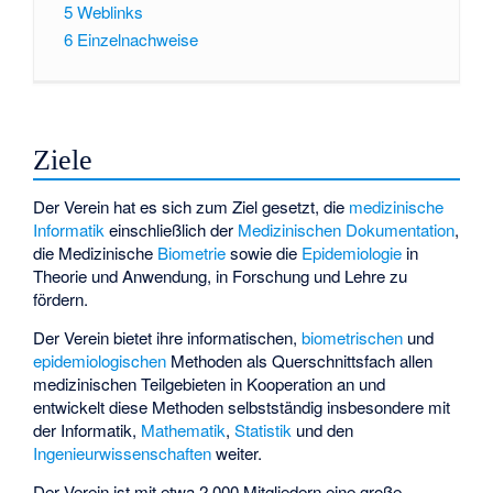
5
Weblinks
6
Einzelnachweise
Ziele
Der Verein hat es sich zum Ziel gesetzt, die
medizinische
Informatik
einschließlich der
Medizinischen Dokumentation
,
die Medizinische
Biometrie
sowie die
Epidemiologie
in
Theorie und Anwendung, in Forschung und Lehre zu
fördern.
Der Verein bietet ihre informatischen,
biometrischen
und
epidemiologischen
Methoden als Querschnittsfach allen
medizinischen Teilgebieten in Kooperation an und
entwickelt diese Methoden selbstständig insbesondere mit
der Informatik,
Mathematik
,
Statistik
und den
Ingenieurwissenschaften
weiter.
Der Verein ist mit etwa 2.000 Mitgliedern eine große