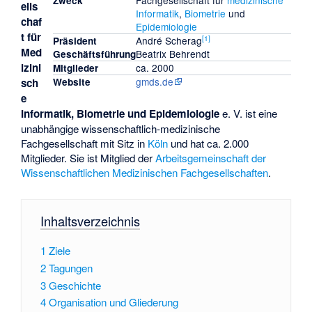
Fachgesellschaft für
medizinische
Zweck
ells
Informatik
,
Biometrie
und
chaf
Epidemiologie
t für
[
1
]
André Scherag
Präsident
Med
Beatrix Behrendt
Geschäftsführung
izini
ca. 2000
Mitglieder
gmds.de
sch
Website
e
Informatik, Biometrie und Epidemiologie
e. V. ist eine
unabhängige wissenschaftlich-medizinische
Fachgesellschaft mit Sitz in
Köln
und hat ca. 2.000
Mitglieder. Sie ist Mitglied der
Arbeitsgemeinschaft der
Wissenschaftlichen Medizinischen Fachgesellschaften
.
Inhaltsverzeichnis
1
Ziele
2
Tagungen
3
Geschichte
4
Organisation und Gliederung