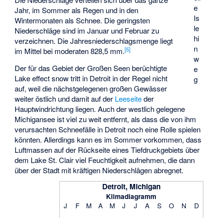
e
Jahr, im Sommer als Regen und in den
Is
Wintermonaten als Schnee. Die geringsten
le
Niederschläge sind im Januar und Februar zu
hi
verzeichnen. Die Jahresniederschlagsmenge liegt
n
[
5
]
im Mittel bei moderaten 828,5 mm.
w
Der für das Gebiet der Großen Seen berüchtigte
e
Lake effect snow
tritt in Detroit in der Regel nicht
g
auf, weil die nächstgelegenen großen Gewässer
weiter östlich und damit auf der
Leeseite
der
Hauptwindrichtung liegen. Auch der westlich gelegene
Michigansee ist viel zu weit entfernt, als dass die von ihm
verursachten Schneefälle in Detroit noch eine Rolle spielen
könnten. Allerdings kann es im Sommer vorkommen, dass
Luftmassen auf der Rückseite eines Tiefdruckgebiets über
dem Lake St. Clair viel Feuchtigkeit aufnehmen, die dann
über der Stadt mit kräftigen Niederschlägen abregnet.
Detroit, Michigan
Klimadiagramm
J
F
M
A
M
J
J
A
S
O
N
D