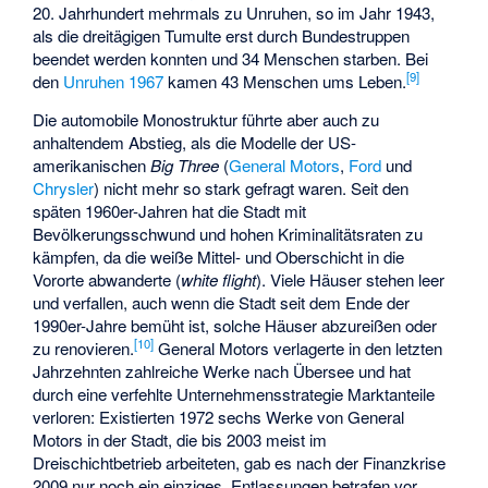
20. Jahrhundert mehrmals zu Unruhen, so im Jahr 1943,
als die dreitägigen Tumulte erst durch Bundestruppen
beendet werden konnten und 34 Menschen starben. Bei
[
9
]
den
Unruhen 1967
kamen 43 Menschen ums Leben.
Die automobile Monostruktur führte aber auch zu
anhaltendem Abstieg, als die Modelle der US-
amerikanischen
Big Three
(
General Motors
,
Ford
und
Chrysler
) nicht mehr so stark gefragt waren. Seit den
späten 1960er-Jahren hat die Stadt mit
Bevölkerungsschwund und hohen Kriminalitätsraten zu
kämpfen, da die weiße Mittel- und Oberschicht in die
Vororte abwanderte (
white flight
). Viele Häuser stehen leer
und verfallen, auch wenn die Stadt seit dem Ende der
1990er-Jahre bemüht ist, solche Häuser abzureißen oder
[
10
]
zu renovieren.
General Motors verlagerte in den letzten
Jahrzehnten zahlreiche Werke nach Übersee und hat
durch eine verfehlte Unternehmensstrategie Marktanteile
verloren: Existierten 1972 sechs Werke von General
Motors in der Stadt, die bis 2003 meist im
Dreischichtbetrieb arbeiteten, gab es nach der Finanzkrise
2009 nur noch ein einziges. Entlassungen betrafen vor