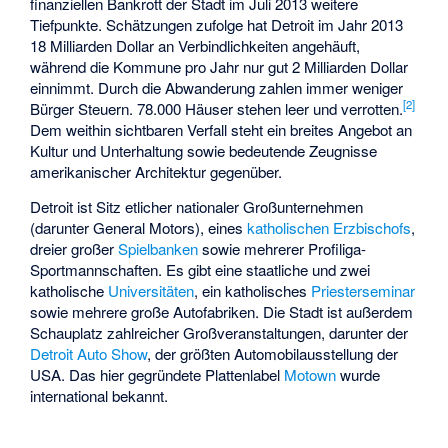
finanziellen Bankrott der Stadt im Juli 2013 weitere
Tiefpunkte. Schätzungen zufolge hat Detroit im Jahr 2013
18 Milliarden Dollar an Verbindlichkeiten angehäuft,
während die Kommune pro Jahr nur gut 2 Milliarden Dollar
einnimmt. Durch die Abwanderung zahlen immer weniger
[
2
]
Bürger Steuern. 78.000 Häuser stehen leer und verrotten.
Dem weithin sichtbaren Verfall steht ein breites Angebot an
Kultur und Unterhaltung sowie bedeutende Zeugnisse
amerikanischer Architektur gegenüber.
Detroit ist Sitz etlicher nationaler Großunternehmen
(darunter General Motors), eines
katholischen Erzbischofs
,
dreier großer
Spielbanken
sowie mehrerer Profiliga-
Sportmannschaften. Es gibt eine staatliche und zwei
katholische
Universitäten
, ein katholisches
Priesterseminar
sowie mehrere große Autofabriken. Die Stadt ist außerdem
Schauplatz zahlreicher Großveranstaltungen, darunter der
Detroit Auto Show
, der größten Automobilausstellung der
USA. Das hier gegründete Plattenlabel
Motown
wurde
international bekannt.