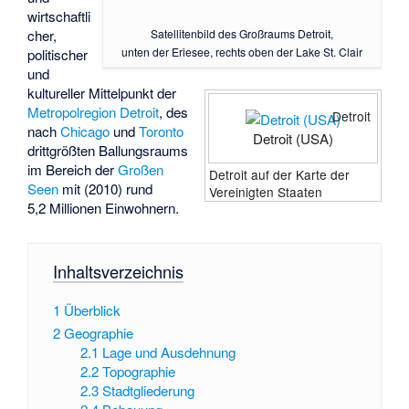
wirtschaftli
cher,
Satellitenbild des Großraums Detroit,
unten der Eriesee, rechts oben der Lake St. Clair
politischer
und
kultureller Mittelpunkt der
Metropolregion Detroit
, des
Detroit
nach
Chicago
und
Toronto
Detroit (USA)
drittgrößten Ballungsraums
im Bereich der
Großen
Detroit auf der Karte der
Seen
mit (2010) rund
Vereinigten Staaten
5,2 Millionen Einwohnern.
Inhaltsverzeichnis
1
Überblick
2
Geographie
2.1
Lage und Ausdehnung
2.2
Topographie
2.3
Stadtgliederung