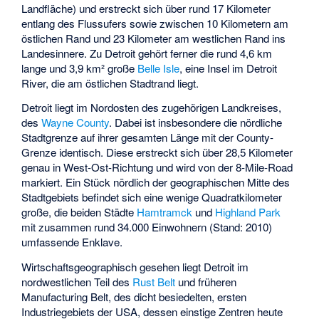
Landfläche) und erstreckt sich über rund 17 Kilometer
entlang des Flussufers sowie zwischen 10 Kilometern am
östlichen Rand und 23 Kilometer am westlichen Rand ins
Landesinnere. Zu Detroit gehört ferner die rund 4,6 km
lange und 3,9 km² große
Belle Isle
, eine Insel im Detroit
River, die am östlichen Stadtrand liegt.
Detroit liegt im Nordosten des zugehörigen Landkreises,
des
Wayne County
. Dabei ist insbesondere die nördliche
Stadtgrenze auf ihrer gesamten Länge mit der County-
Grenze identisch. Diese erstreckt sich über 28,5 Kilometer
genau in West-Ost-Richtung und wird von der 8-Mile-Road
markiert. Ein Stück nördlich der geographischen Mitte des
Stadtgebiets befindet sich eine wenige Quadratkilometer
große, die beiden Städte
Hamtramck
und
Highland Park
mit zusammen rund 34.000 Einwohnern (Stand: 2010)
umfassende Enklave.
Wirtschaftsgeographisch gesehen liegt Detroit im
nordwestlichen Teil des
Rust Belt
und früheren
Manufacturing Belt, des dicht besiedelten, ersten
Industriegebiets der USA, dessen einstige Zentren heute