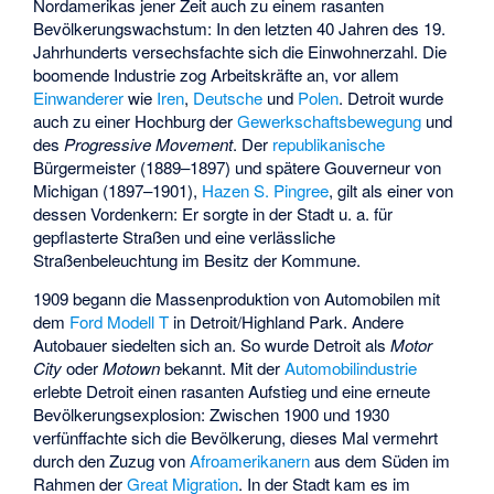
Nordamerikas jener Zeit auch zu einem rasanten
Bevölkerungswachstum: In den letzten 40 Jahren des 19.
Jahrhunderts versechsfachte sich die Einwohnerzahl. Die
boomende Industrie zog Arbeitskräfte an, vor allem
Einwanderer
wie
Iren
,
Deutsche
und
Polen
. Detroit wurde
auch zu einer Hochburg der
Gewerkschaftsbewegung
und
des
Progressive Movement
. Der
republikanische
Bürgermeister (1889–1897) und spätere Gouverneur von
Michigan (1897–1901),
Hazen S. Pingree
, gilt als einer von
dessen Vordenkern: Er sorgte in der Stadt u. a. für
gepflasterte Straßen und eine verlässliche
Straßenbeleuchtung im Besitz der Kommune.
1909 begann die Massenproduktion von Automobilen mit
dem
Ford Modell T
in Detroit/Highland Park. Andere
Autobauer siedelten sich an. So wurde Detroit als
Motor
City
oder
Motown
bekannt. Mit der
Automobilindustrie
erlebte Detroit einen rasanten Aufstieg und eine erneute
Bevölkerungsexplosion: Zwischen 1900 und 1930
verfünffachte sich die Bevölkerung, dieses Mal vermehrt
durch den Zuzug von
Afroamerikanern
aus dem Süden im
Rahmen der
Great Migration
. In der Stadt kam es im