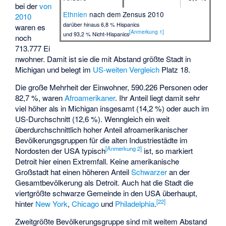
bei der
von
Ethnien
nach dem Zensus 2010
2010
darüber hinaus 6,8 % Hispanics
waren es
[
Anmerkung 1
]
und 93,2 % Nicht-Hispanics
noch
713.777 Ei
nwohner. Damit ist sie die mit Abstand größte Stadt in
Michigan und belegt im
US-weiten Vergleich
Platz 18.
Die große Mehrheit der Einwohner, 590.226 Personen oder
82,7 %, waren
Afroamerikaner
. Ihr Anteil liegt damit sehr
viel höher als in Michigan insgesamt (14,2 %) oder auch im
US-Durchschnitt (12,6 %). Wenngleich ein weit
überdurchschnittlich hoher Anteil afroamerikanischer
Bevölkerungsgruppen für die alten Industriestädte im
[
Anmerkung 2
]
Nordosten der USA typisch
ist, so markiert
Detroit hier einen Extremfall. Keine amerikanische
Großstadt hat einen höheren Anteil
Schwarzer
an der
Gesamtbevölkerung als Detroit. Auch hat die Stadt die
viertgrößte schwarze Gemeinde in den USA überhaupt,
[
22
]
hinter
New York
,
Chicago
und
Philadelphia
.
Zweitgrößte Bevölkerungsgruppe sind mit weitem Abstand