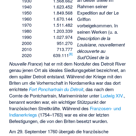
1930
1.568.662
Rahmen seiner
1940
1.623.452
Expedition auf der Le
1950
1.849.568
1960
1.670.144
Griffon
1970
1.511.482
vorbeigekommen. In
1980
1.203.339
seinen Werken (u. a.
1990
1.027.974
Description de la
2000
951.270
Louisiane, nouvellement
2010
713.777
découverte au
[
8
]
2020
639.111
Sud’Oüest de la
Nouvelle France
) hat er mit dem Nordufer des Detroit River
genau jenen Ort als ideales Siedlungsgebiet bezeichnet, an
dem später Detroit entstand. Während der Kriege mit den
Briten um die Vorherrschaft in Nordamerika war das dort
errichtete
Fort Ponchartrain du Détroit
, das nach dem
Comte de Pontchartrain, Marineminister unter
Ludwig XIV.
,
benannt worden war, ein wichtiger Stützpunkt der
französischen Streitkräfte. Während des
Franzosen- und
Indianerkriegs
(1754–1763) war es eine der letzten
Befestigungen, die von den Briten besetzt wurden.
Am 29. September 1760 übergab die französische