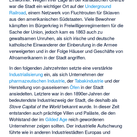
war die Stadt ein wichtiger Ort auf der
Underground
Railroad
, einem Netzwerk von Fluchtrouten für Sklaven
aus den amerikanischen Südstaaten. Viele Bewohner
kämpften im Bürgerkrieg in Freiwilligenregimentern für die
Sache der Union, jedoch kam es 1863 auch zu
gewaltsamen Unruhen, als sich irische und deutsche
katholische Einwanderer der Einberufung in die Armee
verweigerten und in der Folge Häuser und Geschäfte von
Afroamerikanern in der Stadt angriffen.
In den folgenden Jahrzehnten setzte eine verstärkte
Industrialisierung
ein, als sich Unternehmen der
pharmazeutischen Industrie
, der
Tabakindustrie
und der
Herstellung von gusseisernen
Öfen
in der Stadt
ansiedelten. Letztere war in den 1890er-Jahren der
bedeutendste Industriezweig der Stadt, die deshalb als
Stove Capital of the World
bekannt wurde. In dieser Zeit
entstanden auch prächtige Villen und Paläste, die den
Wohlstand der im
Gilded Age
reich gewordenen
Unternehmer zeigen sollten. Der industrielle Aufschwung
führte wie in anderen Industriestädten Europas und