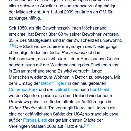
allem schwarze Arbeiter und auch schwarze Angehörige
der Mittelschicht. Am 1. Juni 2009 erklärte sich GM für
zahlungsunfähig.
Seit 1950, als die Einwohnerzahl ihren Höchststand
erreichte, hat Detroit über 60 % seiner Bewohner verloren.
35 % des Stadtgebiets sind in der Zwischenzeit unbewohnt.
[
11
]
Die Stadt wurde zu einem Synonym des Niedergangs
ehemaliger Industriestädte.
Renaissance
ist das
Schlüsselwort, das nicht nur mit dem
Renaissance Center
,
sondern auch mit der Wiederbelebung des Stadtzentrums
in Zusammenhang steht: Es wird versucht, junge
Menschen wieder zum Wohnen in Detroit zu bewegen. Mit
dem Umzug der
Detroit Tigers
in den neu gebauten
Comerica Park
und der
Detroit Lions
nach
Ford Field
werden Sportereignisse aus dem Umland wieder nach
Downtown
geholt, es finden attraktive Aufführungen im
Fisher Theatre
statt. Trotzdem gilt Detroit seit Jahren als
eine der gefährlichsten Städte der USA; so stand sie etwa
auf der
Forbes-Liste
der gefährlichsten Städte der
[
12
]
Vereinigten Staaten 2009 auf Platz eins.