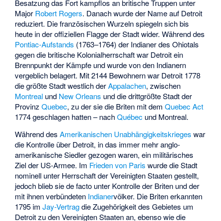
Besatzung das Fort kampflos an britische Truppen unter
Major
Robert Rogers
. Danach wurde der Name auf Detroit
reduziert. Die französischen Wurzeln spiegeln sich bis
heute in der offiziellen Flagge der Stadt wider. Während des
Pontiac-Aufstands
(1763–1764) der Indianer des Ohiotals
gegen die britische Kolonialherrschaft war Detroit ein
Brennpunkt der Kämpfe und wurde von den Indianern
vergeblich belagert. Mit 2144 Bewohnern war Detroit 1778
die größte Stadt westlich der
Appalachen
, zwischen
Montreal
und
New Orleans
und die drittgrößte Stadt der
Provinz
Quebec
, zu der sie die Briten mit dem
Quebec Act
1774 geschlagen hatten – nach
Québec
und Montreal.
Während des
Amerikanischen Unabhängigkeitskrieges
war
die Kontrolle über Detroit, in das immer mehr anglo-
amerikanische Siedler gezogen waren, ein militärisches
Ziel der US-Armee. Im
Frieden von Paris
wurde die Stadt
nominell unter Herrschaft der Vereinigten Staaten gestellt,
jedoch blieb sie de facto unter Kontrolle der Briten und der
mit ihnen verbündeten
Indianer
völker. Die Briten erkannten
1795 im
Jay-Vertrag
die Zugehörigkeit des Gebietes um
Detroit zu den Vereinigten Staaten an, ebenso wie die