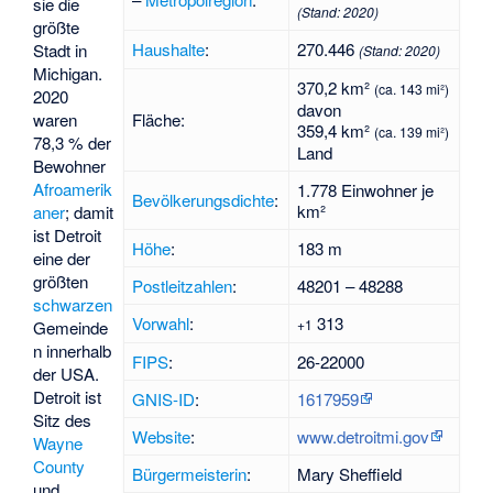
sie die
(Stand:
2020
)
größte
Haushalte
:
270.446
Stadt in
(Stand:
2020
)
Michigan.
370,2 km²
(ca. 143 mi²)
2020
davon
waren
Fläche:
359,4 km²
(ca. 139 mi²)
78,3 % der
Land
Bewohner
Afroamerik
1.778 Einwohner je
Bevölkerungsdichte
:
km²
aner
; damit
ist Detroit
Höhe
:
183 m
eine der
größten
Postleitzahlen
:
48201 – 48288
schwarzen
Vorwahl
:
313
+1
Gemeinde
n innerhalb
FIPS
:
26-22000
der USA.
Detroit ist
GNIS-ID
:
1617959
Sitz des
Website
:
www.detroitmi.gov
Wayne
County
Bürgermeisterin
:
Mary Sheffield
und