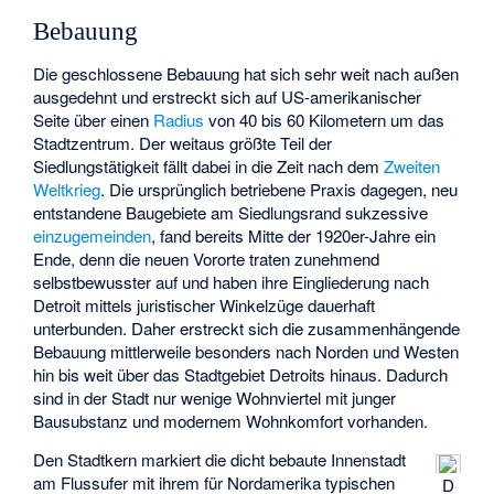
Bebauung
Die geschlossene Bebauung hat sich sehr weit nach außen
ausgedehnt und erstreckt sich auf US-amerikanischer
Seite über einen
Radius
von 40 bis 60 Kilometern um das
Stadtzentrum. Der weitaus größte Teil der
Siedlungstätigkeit fällt dabei in die Zeit nach dem
Zweiten
Weltkrieg
. Die ursprünglich betriebene Praxis dagegen, neu
entstandene Baugebiete am Siedlungsrand sukzessive
einzugemeinden
, fand bereits Mitte der 1920er-Jahre ein
Ende, denn die neuen Vororte traten zunehmend
selbstbewusster auf und haben ihre Eingliederung nach
Detroit mittels juristischer Winkelzüge dauerhaft
unterbunden. Daher erstreckt sich die zusammenhängende
Bebauung mittlerweile besonders nach Norden und Westen
hin bis weit über das Stadtgebiet Detroits hinaus. Dadurch
sind in der Stadt nur wenige Wohnviertel mit junger
Bausubstanz und modernem Wohnkomfort vorhanden.
Den Stadtkern markiert die dicht bebaute Innenstadt
am Flussufer mit ihrem für Nordamerika typischen
D