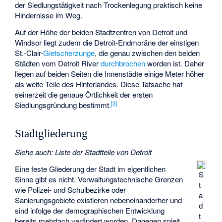
der Siedlungstätigkeit nach Trockenlegung praktisch keine
Hindernisse im Weg.
Auf der Höhe der beiden Stadtzentren von Detroit und
Windsor liegt zudem die Detroit-Endmoräne der einstigen
St.-Clair-
Gletscherzunge
, die genau zwischen den beiden
Städten vom Detroit River
durchbrochen
worden ist. Daher
liegen auf beiden Seiten die Innenstädte einige Meter höher
als weite Teile des Hinterlandes. Diese Tatsache hat
seinerzeit die genaue Örtlichkeit der ersten
[
3
]
Siedlungsgründung bestimmt.
Stadtgliederung
Siehe auch
:
Liste der Stadtteile von Detroit
Eine feste Gliederung der Stadt im eigentlichen
S
Sinne gibt es nicht. Verwaltungstechnische Grenzen
t
wie Polizei- und Schulbezirke oder
a
Sanierungsgebiete existieren nebeneinanderher und
d
sind infolge der demographischen Entwicklung
t
bereits mehrfach verändert worden. Dagegen spielt