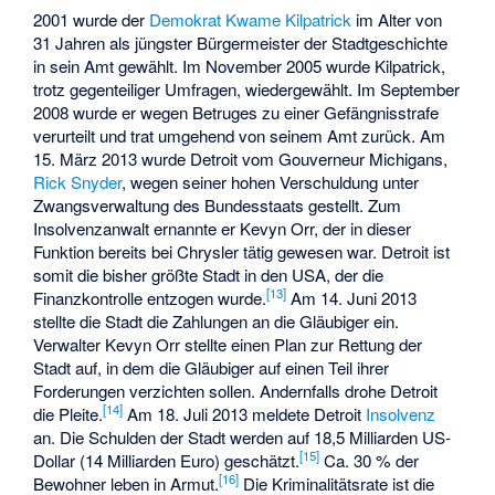
2001 wurde der
Demokrat
Kwame Kilpatrick
im Alter von
31 Jahren als jüngster Bürgermeister der Stadtgeschichte
in sein Amt gewählt. Im November 2005 wurde Kilpatrick,
trotz gegenteiliger Umfragen, wiedergewählt. Im September
2008 wurde er wegen Betruges zu einer Gefängnisstrafe
verurteilt und trat umgehend von seinem Amt zurück. Am
15. März 2013 wurde Detroit vom Gouverneur Michigans,
Rick Snyder
, wegen seiner hohen Verschuldung unter
Zwangsverwaltung des Bundesstaats gestellt. Zum
Insolvenzanwalt ernannte er Kevyn Orr, der in dieser
Funktion bereits bei Chrysler tätig gewesen war. Detroit ist
somit die bisher größte Stadt in den USA, der die
[
13
]
Finanzkontrolle entzogen wurde.
Am 14. Juni 2013
stellte die Stadt die Zahlungen an die Gläubiger ein.
Verwalter Kevyn Orr stellte einen Plan zur Rettung der
Stadt auf, in dem die Gläubiger auf einen Teil ihrer
Forderungen verzichten sollen. Andernfalls drohe Detroit
[
14
]
die Pleite.
Am 18. Juli 2013 meldete Detroit
Insolvenz
an. Die Schulden der Stadt werden auf 18,5 Milliarden US-
[
15
]
Dollar (14 Milliarden Euro) geschätzt.
Ca. 30 % der
[
16
]
Bewohner leben in Armut.
Die Kriminalitätsrate ist die