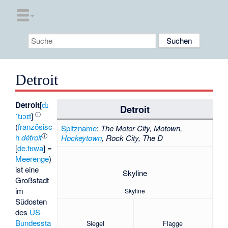
Detroit
Detroit
[
dɪ
Detroit
ⓘ
ˈtɹɔɪt
]
(
französisc
Spitzname
:
The Motor City, Motown,
ⓘ
h
détroit
Hockeytown
, Rock City, The D
[
de.tʁwa
] =
Meerenge
)
ist eine
Skyline
Großstadt
im
Skyline
Südosten
des
US-
Bundessta
Siegel
Flagge