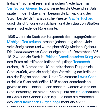
Indianer nach mehreren militärischen Niederlagen im
Vertrag von Greenville
, und verließen die Gegend ein Jahr
später. In den Folgejahren begann die Entwicklung der
Stadt, bei der der französische Priester
Gabriel Richard
durch die Gründung von Schulen und den Bau von Straßen
eine entscheidende Rolle spielte.
1805 wurde die Stadt zur Hauptstadt des neugegründeten
Michigan-Territoriums
, brannte jedoch im gleichen Jahr
vollständig nieder und wurde planmäßig wieder aufgebaut.
Die
Incorporation
als Stadt erfolgte am 13. Dezember 1806.
1812 wurde die Stadt im
Britisch-Amerikanischen Krieg
von
den Briten mit Hilfe des Indianerhäuptlings
Tecumseh
erobert, 1813 eroberten US-amerikanische Truppen die
Stadt zurück, was die endgültige Vertreibung der Indianer
aus der Region bedeutete. Unter Gouverneur
Lewis Cass
erhielt die Stadt schließlich 1815 wieder demokratisch
gewählte Institutionen. In den nächsten Jahren wuchs die
Stadt beständig, da sie am Knotenpunkt der
Handel
srouten
im Gebiet der Großen Seen lag, und hatte am Vorabend
des
Amerikanischen Bürgerkriegs
mehr als 45.000
Einwohner. Wegen ihrer Lage an der kanadischen Grenze