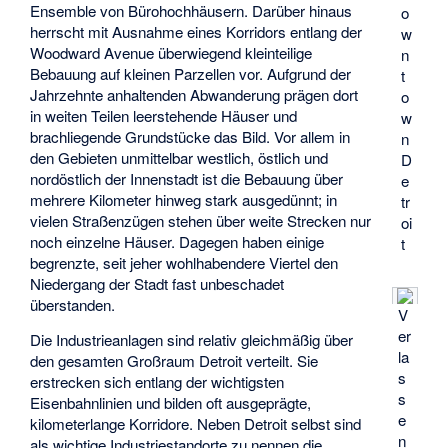
Ensemble von Bürohochhäusern. Darüber hinaus
o
herrscht mit Ausnahme eines Korridors entlang der
w
Woodward Avenue überwiegend kleinteilige
n
Bebauung auf kleinen Parzellen vor. Aufgrund der
t
Jahrzehnte anhaltenden Abwanderung prägen dort
o
in weiten Teilen leerstehende Häuser und
w
brachliegende Grundstücke das Bild. Vor allem in
n
den Gebieten unmittelbar westlich, östlich und
D
nordöstlich der Innenstadt ist die Bebauung über
e
mehrere Kilometer hinweg stark ausgedünnt; in
tr
vielen Straßenzügen stehen über weite Strecken nur
oi
noch einzelne Häuser. Dagegen haben einige
t
begrenzte, seit jeher wohlhabendere Viertel den
Niedergang der Stadt fast unbeschadet
überstanden.
V
er
Die Industrieanlagen sind relativ gleichmäßig über
la
den gesamten Großraum Detroit verteilt. Sie
s
erstrecken sich entlang der wichtigsten
s
Eisenbahnlinien und bilden oft ausgeprägte,
e
kilometerlange Korridore. Neben Detroit selbst sind
n
als wichtige Industriestandorte zu nennen die