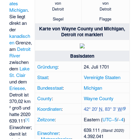
von
von
ates
Detroit
Detroit
Michigan
.
Sie liegt
Siegel
Flagge
direkt an
Karte von Wayne County und Michigan,
der
Detroit rot markiert
kanadisch
en
Grenze,
am
Detroit
River
Basisdaten
zwischen
Gründung
:
24. Juli 1701
dem
Lake
St. Clair
Staat
:
Vereinigte Staaten
und dem
Bundesstaat
:
Michigan
Eriesee
.
Detroit ist
County
:
Wayne County
370,02 km
² groß und
Koordinaten
:
42° 20′
N
,
83° 3′
W
hatte 2020
Zeitzone
:
Eastern (
UTC−5
/
−4
)
[
1
]
639.111
Einwohner;
639.111
(Stand:
2020
)
Einwohner
:
damit ist
4.392.041
–
Metropolregion
: