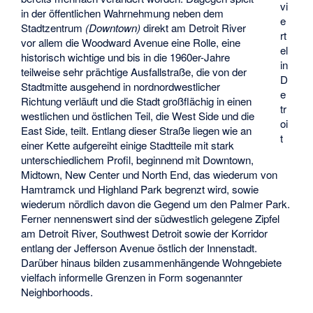
vi
in der öffentlichen Wahrnehmung neben dem
e
Stadtzentrum
(Downtown)
direkt am Detroit River
rt
vor allem die Woodward Avenue eine Rolle, eine
el
historisch wichtige und bis in die 1960er-Jahre
in
teilweise sehr prächtige Ausfallstraße, die von der
D
Stadtmitte ausgehend in nordnordwestlicher
e
Richtung verläuft und die Stadt großflächig in einen
tr
westlichen und östlichen Teil, die West Side und die
oi
East Side, teilt. Entlang dieser Straße liegen wie an
t
einer Kette aufgereiht einige Stadtteile mit stark
unterschiedlichem Profil, beginnend mit Downtown,
Midtown, New Center und North End, das wiederum von
Hamtramck und Highland Park begrenzt wird, sowie
wiederum nördlich davon die Gegend um den Palmer Park.
Ferner nennenswert sind der südwestlich gelegene Zipfel
am Detroit River, Southwest Detroit sowie der Korridor
entlang der Jefferson Avenue östlich der Innenstadt.
Darüber hinaus bilden zusammenhängende Wohngebiete
vielfach informelle Grenzen in Form sogenannter
Neighborhoods.