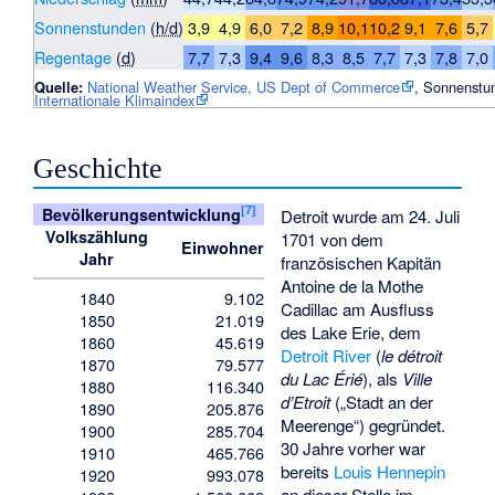
Sonnenstunden
(
h/d
)
3,9
4,9
6,0
7,2
8,9
10,1
10,2
9,1
7,6
5,7
Regentage
(
d
)
7,7
7,3
9,4
9,6
8,3
8,5
7,7
7,3
7,8
7,0
Quelle:
National Weather Service, US Dept of Commerce
, Sonnenstu
Internationale Klimaindex
Geschichte
[
7
]
Bevölkerungsentwicklung
Detroit wurde am 24. Juli
Volkszählung
1701 von dem
Einwohner
Jahr
französischen Kapitän
Antoine de la Mothe
1840
9.102
Cadillac
am Ausfluss
1850
21.019
des Lake Erie, dem
1860
45.619
Detroit River
(
le détroit
1870
79.577
du Lac Érié
), als
Ville
1880
116.340
d’Etroit
(„Stadt an der
1890
205.876
Meerenge“) gegründet.
1900
285.704
30 Jahre vorher war
1910
465.766
bereits
Louis Hennepin
1920
993.078
an dieser Stelle im