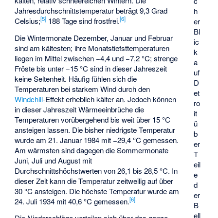
kalten, relativ schneereichen Wintern. Die
c
Jahresdurchschnittstemperatur beträgt 9,3 Grad
h
[
5
]
[
6
]
Celsius;
188 Tage sind frostfrei.
er
Bl
Die Wintermonate Dezember, Januar und Februar
ic
sind am kältesten; ihre Monatstiefsttemperaturen
k
liegen im Mittel zwischen −4,4 und −7,2 °C; strenge
a
Fröste bis unter −15 °C sind in dieser Jahreszeit
uf
keine Seltenheit. Häufig fühlen sich die
D
Temperaturen bei starkem Wind durch den
et
Windchill
-Effekt erheblich kälter an. Jedoch können
ro
in dieser Jahreszeit Wärmeeinbrüche die
it
Temperaturen vorübergehend bis weit über 15 °C
ü
ansteigen lassen. Die bisher niedrigste Temperatur
b
wurde am 21. Januar 1984 mit −29,4 °C gemessen.
er
Am wärmsten sind dagegen die Sommermonate
T
Juni, Juli und August mit
eil
Durchschnittshöchstwerten von 26,1 bis 28,5 °C. In
e
dieser Zeit kann die Temperatur zeitweilig auf über
d
30 °C ansteigen. Die höchste Temperatur wurde am
er
[
6
]
24. Juli 1934 mit 40,6 °C gemessen.
B
ell
Die Niederschläge verteilen sich über das ganze