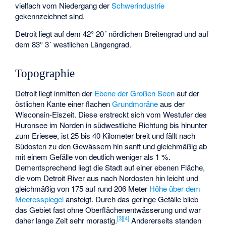
vielfach vom Niedergang der
Schwerindustrie
gekennzeichnet sind.
Detroit liegt auf dem 42° 20´ nördlichen Breitengrad und auf
dem 83° 3´ westlichen Längengrad.
Topographie
Detroit liegt inmitten der
Ebene der Großen Seen
auf der
östlichen Kante einer flachen
Grundmoräne
aus der
Wisconsin-Eiszeit
. Diese erstreckt sich vom Westufer des
Huronsee im Norden in südwestliche Richtung bis hinunter
zum Eriesee, ist 25 bis 40 Kilometer breit und fällt nach
Südosten zu den Gewässern hin sanft und gleichmäßig ab
mit einem Gefälle von deutlich weniger als 1 %.
Dementsprechend liegt die Stadt auf einer ebenen Fläche,
die vom Detroit River aus nach Nordosten hin leicht und
gleichmäßig von 175 auf rund 206 Meter
Höhe über dem
Meeresspiegel
ansteigt. Durch das geringe Gefälle blieb
das Gebiet fast ohne Oberflächenentwässerung und war
[
3
]
[
4
]
daher lange Zeit sehr morastig.
Andererseits standen