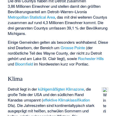
Die drei Countys haben mit Detroit zusammen
3,86 Millionen Einwohner und stellen damit den größten
Bevölkerungsanteil am Detroit–Warren–Livonia
Metropolitan Statistical Area
, das mit drei weiteren Countys
zusammen auf rund 4,3 Millionen Einwohner kommt. Die
drei genannten Countys umfassen 39,1 % der Bevölkerung
Michigans.
Einige Gemeinden gelten als besonders wohlhabend. Diese
sind Dearborn, der Bereich um
Grosse Pointe
(der
nordöstliche Teil des Wayne County, der nicht zu Detroit
gehört und am Lake St. Clair liegt), sowie
Rochester Hills
und
Bloomfield
im Nordwesten kurz vor Pontiac.
Klima
Detroit liegt in der
kühlgemäßigten Klimazone
, die
große Teile der USA und den südlichen Rand
W
Kanadas umspannt (
effektive Klimaklassifikation
in
Dfa). Die Jahreszeiten sind kontinentaltypisch stark
te
ausgeprägt mit heißen, schwülen Sommern und
rli