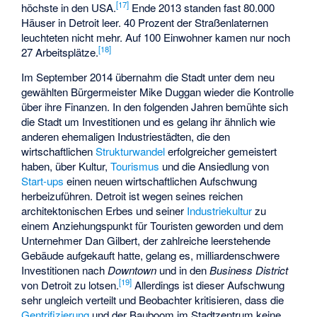
[
17
]
höchste in den USA.
Ende 2013 standen fast 80.000
Häuser in Detroit leer. 40 Prozent der Straßenlaternen
leuchteten nicht mehr. Auf 100 Einwohner kamen nur noch
[
18
]
27 Arbeitsplätze.
Im September 2014 übernahm die Stadt unter dem neu
gewählten Bürgermeister
Mike Duggan
wieder die Kontrolle
über ihre Finanzen. In den folgenden Jahren bemühte sich
die Stadt um Investitionen und es gelang ihr ähnlich wie
anderen ehemaligen Industriestädten, die den
wirtschaftlichen
Strukturwandel
erfolgreicher gemeistert
haben, über Kultur,
Tourismus
und die Ansiedlung von
Start-ups
einen neuen wirtschaftlichen Aufschwung
herbeizuführen. Detroit ist wegen seines reichen
architektonischen Erbes und seiner
Industriekultur
zu
einem Anziehungspunkt für Touristen geworden und dem
Unternehmer
Dan Gilbert
, der zahlreiche leerstehende
Gebäude aufgekauft hatte, gelang es, milliardenschwere
Investitionen nach
Downtown
und in den
Business District
[
19
]
von Detroit zu lotsen.
Allerdings ist dieser Aufschwung
sehr ungleich verteilt und Beobachter kritisieren, dass die
Gentrifizierung
und der Bauboom im Stadtzentrum keine