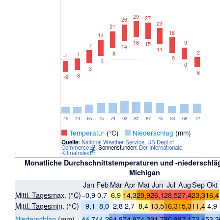
29
27
26
23
21
16
14
9
16
15
7
14
11
2
8
1
-1
5
3
0
-3
-6
-8
-9
45
44
65
75
74
92
81
87
73
53
68
72
_
Temperatur
(°C)
_
Niederschlag
(mm)
Quelle:
National Weather Service, US Dept of
Commerce
, Sonnenstunden:
Der Internationale
Klimaindex
Monatliche Durchschnittstemperaturen und -niederschläge
Michigan
Jan
Feb
Mär
Apr
Mai
Jun
Jul
Aug
Sep
Okt
Mittl. Tagesmax. (°C)
−0,9
0,7
6,9
14,3
20,9
26,1
28,5
27,4
23,3
16,4
Mittl. Tagesmin. (°C)
−9,1
−8,0
−2,8
2,7
8,4
13,5
16,3
15,3
11,4
4,9
Niederschlag
(
mm
)
44,7
44,2
64,8
74,9
74,2
91,7
80,8
87,1
73,4
53,3