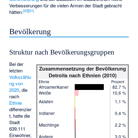
Verbesserungen für die vielen Armen der Stadt gebracht
[
20
]
[
21
]
hätten.
Bevölkerung
Struktur nach Bevölkerungsgruppen
Bei der
Zusammensetzung der Bevölkerung
letzten
Detroits nach Ethnien (2010)
Volkszählu
Ethnie
Prozent
ng von
Afroamerikaner
82,7 %
2020
, die
Weiße
10,6 %
nach
Asiaten
1,1 %
Ethnie
differenzier
Indianer
0,4 %
t, hatte die
Stadt
Mischlinge
2,2 %
639.111
Einwohner,
Andere
3,0 %