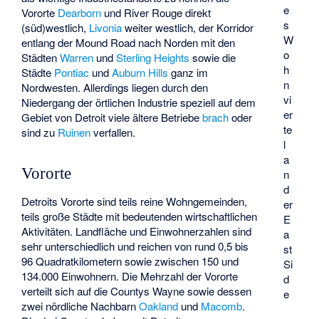
e
Vororte
Dearborn
und
River Rouge
direkt
s
(süd)westlich,
Livonia
weiter westlich, der Korridor
W
entlang der Mound Road nach Norden mit den
o
Städten
Warren
und
Sterling Heights
sowie die
h
Städte
Pontiac
und
Auburn Hills
ganz im
n
Nordwesten. Allerdings liegen durch den
vi
Niedergang der örtlichen Industrie speziell auf dem
er
Gebiet von Detroit viele ältere Betriebe
brach
oder
te
sind zu
Ruinen
verfallen.
l
a
Vororte
n
d
Detroits Vororte sind teils reine Wohngemeinden,
er
teils große Städte mit bedeutenden wirtschaftlichen
E
Aktivitäten. Landfläche und Einwohnerzahlen sind
a
sehr unterschiedlich und reichen von rund 0,5 bis
st
96 Quadratkilometern sowie zwischen 150 und
Si
134.000 Einwohnern. Die Mehrzahl der Vororte
d
verteilt sich auf die Countys Wayne sowie dessen
e
zwei nördliche Nachbarn
Oakland
und
Macomb
.