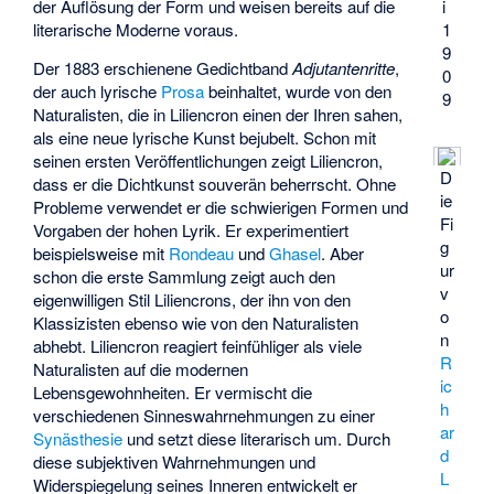
i
der Auflösung der Form und weisen bereits auf die
1
literarische Moderne voraus.
9
Der 1883 erschienene Gedichtband
Adjutantenritte
,
0
der auch lyrische
Prosa
beinhaltet, wurde von den
9
Naturalisten, die in Liliencron einen der Ihren sahen,
als eine neue lyrische Kunst bejubelt. Schon mit
seinen ersten Veröffentlichungen zeigt Liliencron,
D
dass er die Dichtkunst souverän beherrscht. Ohne
ie
Probleme verwendet er die schwierigen Formen und
Fi
Vorgaben der hohen Lyrik. Er experimentiert
g
beispielsweise mit
Rondeau
und
Ghasel
. Aber
ur
schon die erste Sammlung zeigt auch den
v
eigenwilligen Stil Liliencrons, der ihn von den
o
Klassizisten ebenso wie von den Naturalisten
n
abhebt. Liliencron reagiert feinfühliger als viele
R
Naturalisten auf die modernen
ic
Lebensgewohnheiten. Er vermischt die
h
verschiedenen Sinneswahrnehmungen zu einer
ar
Synästhesie
und setzt diese literarisch um. Durch
d
diese subjektiven Wahrnehmungen und
L
Widerspiegelung seines Inneren entwickelt er