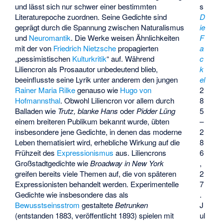
s
und lässt sich nur schwer einer bestimmten
D
Literaturepoche zuordnen. Seine Gedichte sind
ie
geprägt durch die Spannung zwischen Naturalismus
F
und
Neuromantik
. Die Werke weisen Ähnlichkeiten
a
mit der von
Friedrich Nietzsche
propagierten
c
„pessimistischen
Kulturkritik
“ auf. Während
k
Liliencron als Prosaautor unbedeutend blieb,
el
beeinflusste seine Lyrik unter anderem den jungen
2
Rainer Maria Rilke
genauso wie
Hugo von
8
Hofmannsthal
. Obwohl Liliencron vor allem durch
5
Balladen wie
Trutz, blanke Hans
oder
Pidder Lüng
–
einem breiteren Publikum bekannt wurde, übten
2
insbesondere jene Gedichte, in denen das moderne
8
Leben thematisiert wird, erhebliche Wirkung auf die
6
Frühzeit des
Expressionismus
aus. Liliencrons
,
Großstadtgedichte wie
Broadway in New York
2
greifen bereits viele Themen auf, die von späteren
7
Expressionisten behandelt werden. Experimentelle
.
Gedichte wie insbesondere das als
J
Bewusstseinsstrom
gestaltete
Betrunken
ul
(entstanden 1883, veröffentlicht 1893) spielen mit