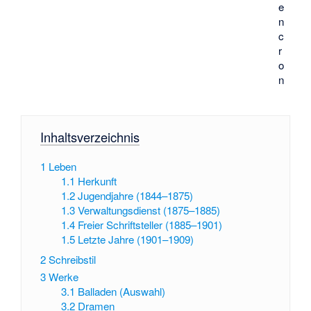
e
n
c
r
o
n
Inhaltsverzeichnis
1
Leben
1.1
Herkunft
1.2
Jugendjahre (1844–1875)
1.3
Verwaltungsdienst (1875–1885)
1.4
Freier Schriftsteller (1885–1901)
1.5
Letzte Jahre (1901–1909)
2
Schreibstil
3
Werke
3.1
Balladen (Auswahl)
3.2
Dramen