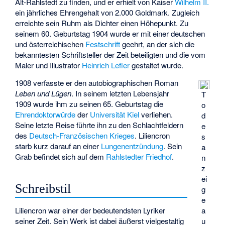
Alt-Rahlstedt zu finden, und er erhielt von Kaiser
Wilhelm II.
ein jährliches Ehrengehalt von 2.000 Goldmark. Zugleich
erreichte sein Ruhm als Dichter einen Höhepunkt. Zu
seinem 60. Geburtstag 1904 wurde er mit einer deutschen
und österreichischen
Festschrift
geehrt, an der sich die
bekanntesten Schriftsteller der Zeit beteiligten und die vom
Maler und Illustrator
Heinrich Lefler
gestaltet wurde.
1908 verfasste er den autobiographischen Roman
Leben und Lügen
. In seinem letzten Lebensjahr
T
1909 wurde ihm zu seinen 65. Geburtstag die
o
Ehrendoktorwürde
der
Universität Kiel
verliehen.
d
Seine letzte Reise führte ihn zu den Schlachtfeldern
e
des
Deutsch-Französischen Krieges
. Liliencron
s
starb kurz darauf an einer
Lungenentzündung
. Sein
a
Grab
befindet sich auf dem
Rahlstedter Friedhof
.
n
z
ei
Schreibstil
g
e
a
Liliencron war einer der bedeutendsten Lyriker
u
seiner Zeit. Sein Werk ist dabei äußerst vielgestaltig