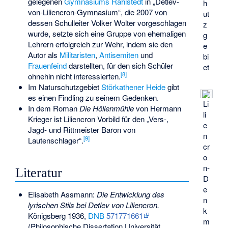
gelegenen
Gymnasiums Rahlstedt
in „Detlev-
h
von-Liliencron-Gymnasium“, die 2007 von
ut
dessen Schulleiter Volker Wolter vorgeschlagen
z
wurde, setzte sich eine Gruppe von ehemaligen
g
Lehrern erfolgreich zur Wehr, indem sie den
e
Autor als
Militaristen
,
Antisemiten
und
bi
Frauenfeind
darstellten, für den sich Schüler
et
[
8
]
ohnehin nicht interessierten.
Im Naturschutzgebiet
Störkathener Heide
gibt
es einen Findling zu seinem Gedenken.
Li
In dem Roman
Die Höllenmühle
von
Hermann
li
Krieger
ist Liliencron Vorbild für den „Vers-,
e
Jagd- und Rittmeister Baron von
n
[
9
]
Lautenschlager“.
cr
o
n-
Literatur
D
e
Elisabeth Assmann:
Die Entwicklung des
n
lyrischen Stils bei Detlev von Liliencron.
k
Königsberg 1936,
DNB
571771661
m
(Philosophische Dissertation Universität