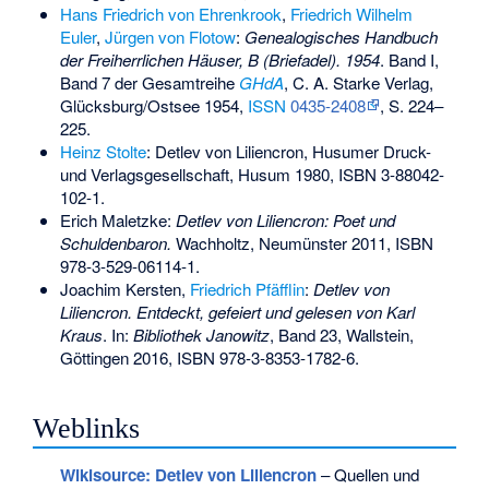
Hans Friedrich von Ehrenkrook
,
Friedrich Wilhelm
Euler
,
Jürgen von Flotow
:
Genealogisches Handbuch
der Freiherrlichen Häuser, B (Briefadel). 1954
. Band I,
Band 7 der Gesamtreihe
GHdA
, C. A. Starke Verlag,
Glücksburg/Ostsee 1954,
ISSN
0435-2408
, S. 224–
225.
Heinz Stolte
: Detlev von Liliencron, Husumer Druck-
und Verlagsgesellschaft, Husum 1980,
ISBN 3-88042-
102-1
.
Erich Maletzke:
Detlev von Liliencron: Poet und
Schuldenbaron.
Wachholtz, Neumünster 2011,
ISBN
978-3-529-06114-1
.
Joachim Kersten,
Friedrich Pfäfflin
:
Detlev von
Liliencron. Entdeckt, gefeiert und gelesen von Karl
Kraus
. In:
Bibliothek Janowitz
, Band 23, Wallstein,
Göttingen 2016,
ISBN 978-3-8353-1782-6
.
Weblinks
Wikisource: Detlev von Liliencron
– Quellen und