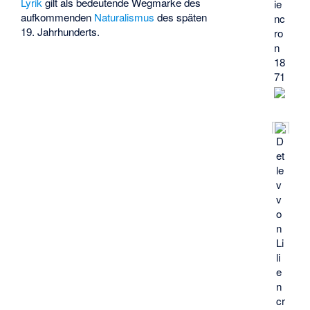
Lyrik
gilt als bedeutende Wegmarke des
ie
aufkommenden
Naturalismus
des späten
nc
19. Jahrhunderts.
ro
n
18
71
D
et
le
v
v
o
n
Li
li
e
n
cr