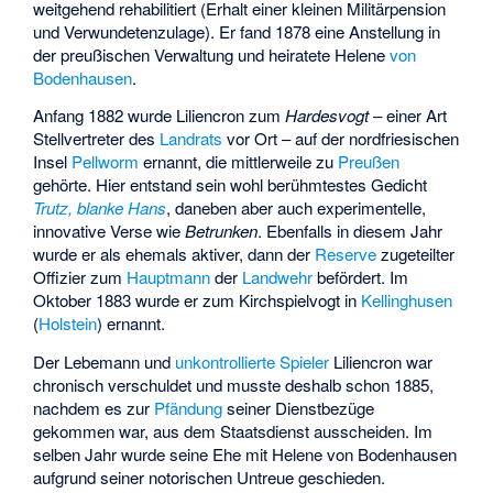
weitgehend rehabilitiert (Erhalt einer kleinen Militärpension
und Verwundetenzulage). Er fand 1878 eine Anstellung in
der preußischen Verwaltung und heiratete Helene
von
Bodenhausen
.
Anfang 1882 wurde Liliencron zum
Hardesvogt
– einer Art
Stellvertreter des
Landrats
vor Ort – auf der nordfriesischen
Insel
Pellworm
ernannt, die mittlerweile zu
Preußen
gehörte. Hier entstand sein wohl berühmtestes Gedicht
Trutz, blanke Hans
, daneben aber auch experimentelle,
innovative Verse wie
Betrunken
. Ebenfalls in diesem Jahr
wurde er als ehemals aktiver, dann der
Reserve
zugeteilter
Offizier zum
Hauptmann
der
Landwehr
befördert. Im
Oktober 1883 wurde er zum Kirchspielvogt in
Kellinghusen
(
Holstein
) ernannt.
Der Lebemann und
unkontrollierte Spieler
Liliencron war
chronisch verschuldet und musste deshalb schon 1885,
nachdem es zur
Pfändung
seiner Dienstbezüge
gekommen war, aus dem Staatsdienst ausscheiden. Im
selben Jahr wurde seine Ehe mit Helene von Bodenhausen
aufgrund seiner notorischen Untreue geschieden.