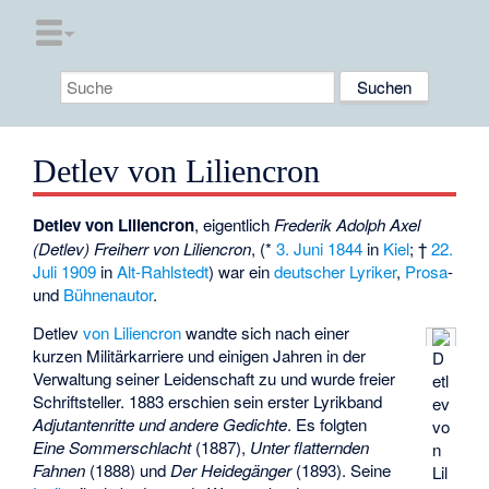
Detlev von Liliencron
Detlev von Liliencron
, eigentlich
Frederik Adolph Axel
(Detlev) Freiherr von Liliencron
, (*
3. Juni
1844
in
Kiel
; †
22.
Juli
1909
in
Alt-Rahlstedt
) war ein
deutscher
Lyriker
,
Prosa
-
und
Bühnenautor
.
Detlev
von Liliencron
wandte sich nach einer
kurzen Militärkarriere und einigen Jahren in der
D
Verwaltung seiner Leidenschaft zu und wurde freier
etl
Schriftsteller. 1883 erschien sein erster Lyrikband
ev
Adjutantenritte
und andere Gedichte
. Es folgten
vo
Eine Sommerschlacht
(1887),
Unter flatternden
n
Fahnen
(1888) und
Der Heidegänger
(1893). Seine
Lil