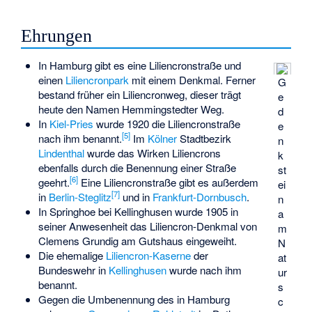
Ehrungen
In Hamburg gibt es eine Liliencronstraße und
einen
Liliencronpark
mit einem Denkmal. Ferner
G
bestand früher ein Liliencronweg, dieser trägt
e
heute den Namen Hemmingstedter Weg.
d
In
Kiel-Pries
wurde 1920 die Liliencronstraße
e
[
5
]
nach ihm benannt.
Im
Kölner
Stadtbezirk
n
Lindenthal
wurde das Wirken Liliencrons
k
ebenfalls durch die Benennung einer Straße
st
[
6
]
geehrt.
Eine Liliencronstraße gibt es außerdem
ei
[
7
]
in
Berlin-Steglitz
und in
Frankfurt-Dornbusch
.
n
In
Springhoe
bei Kellinghusen wurde 1905 in
a
seiner Anwesenheit das Liliencron-Denkmal von
m
Clemens Grundig
am Gutshaus eingeweiht.
N
Die ehemalige
Liliencron-Kaserne
der
at
Bundeswehr in
Kellinghusen
wurde nach ihm
ur
benannt.
s
Gegen die Umbenennung des in Hamburg
c