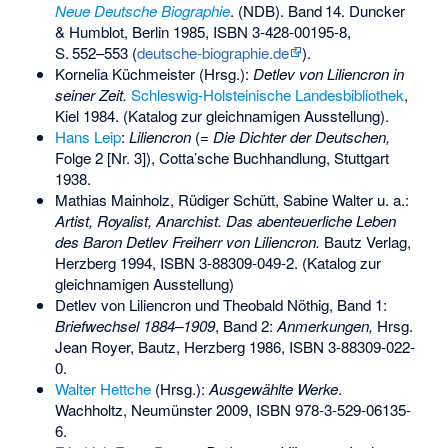
Neue Deutsche Biographie
. (NDB).
Band
14
. Duncker
& Humblot, Berlin 1985,
ISBN 3-428-00195-8
,
S.
552–553
(
deutsche-biographie.de
).
Kornelia Küchmeister (Hrsg.):
Detlev von Liliencron in
seiner Zeit.
Schleswig-Holsteinische Landesbibliothek
,
Kiel 1984. (Katalog zur gleichnamigen Ausstellung).
Hans Leip
:
Liliencron
(=
Die
Dichter der Deutschen,
Folge 2 [Nr. 3]), Cotta’sche Buchhandlung, Stuttgart
1938.
Mathias Mainholz,
Rüdiger Schütt
, Sabine Walter u. a.:
Artist, Royalist, Anarchist. Das abenteuerliche Leben
des Baron Detlev Freiherr von Liliencron.
Bautz Verlag,
Herzberg 1994,
ISBN 3-88309-049-2
. (Katalog zur
gleichnamigen Ausstellung)
Detlev von Liliencron und Theobald Nöthig, Band 1:
Briefwechsel 1884–1909
, Band 2:
Anmerkungen,
Hrsg.
Jean Royer, Bautz, Herzberg 1986,
ISBN 3-88309-022-
0
.
Walter Hettche
(Hrsg.):
Ausgewählte Werke
.
Wachholtz, Neumünster 2009,
ISBN 978-3-529-06135-
6
.