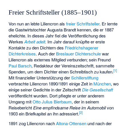
Freier Schriftsteller (1885–1901)
Von nun an lebte Liliencron als
freier Schriftsteller
. Er lernte
die Gastwirtstochter Augusta Brandt kennen, die er 1887
ehelichte. In dieses Jahr fiel die Veröffentlichung des
Werkes
Arbeit adelt
. Im Jahr darauf knüpfte er erste
Kontakte zu den Dichtern des
Friedrichshagener
Dichterkreises
. Auch der
Breslauer Dichterschule
war
Liliencron als externes Mitglied verbunden; sein Freund
Paul Barsch
, Redakteur der Vereinszeitschrift, sammelte
[
1
]
Spenden, um dem Dichter einen Schreibtisch zu kaufen.
Mit finanzieller Unterstützung der
Schillerstiftung
verbrachte Liliencron 1890/1891 einige Zeit in
München
, wo
einige seiner Gedichte in der Zeitschrift
Die Gesellschaft
veröffentlicht wurden. Dort pflegte er unter anderem
Umgang mit
Otto Julius Bierbaum
, der in seinem
Reisebericht
Eine empfindsame Reise im Automobil
von
[
2
]
1903 ein Briefkapitel an ihn adressiert.
1891 zog Liliencron nach
Altona-Ottensen
und nach der