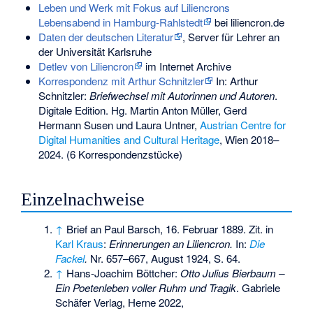
Leben und Werk mit Fokus auf Liliencrons
Lebensabend in Hamburg-Rahlstedt
bei liliencron.de
Daten der deutschen Literatur
, Server für Lehrer an
der Universität Karlsruhe
Detlev von Liliencron
im Internet Archive
Korrespondenz mit Arthur Schnitzler
In: Arthur
Schnitzler:
Briefwechsel mit Autorinnen und Autoren
.
Digitale Edition. Hg. Martin Anton Müller, Gerd
Hermann Susen und Laura Untner,
Austrian Centre for
Digital Humanities and Cultural Heritage
, Wien 2018–
2024. (6 Korrespondenzstücke)
Einzelnachweise
↑
Brief an Paul Barsch, 16. Februar 1889. Zit. in
Karl Kraus
:
Erinnerungen an Liliencron.
In:
Die
Fackel
.
Nr. 657–667, August 1924, S. 64.
↑
Hans-Joachim Böttcher:
Otto Julius Bierbaum –
Ein Poetenleben voller Ruhm und Tragik
. Gabriele
Schäfer Verlag, Herne 2022,