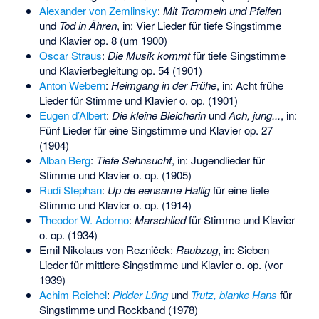
Alexander von Zemlinsky
:
Mit Trommeln und Pfeifen
und
Tod in Ähren
, in: Vier Lieder für tiefe Singstimme
und Klavier op. 8 (um 1900)
Oscar Straus
:
Die Musik kommt
für tiefe Singstimme
und Klavierbegleitung op. 54 (1901)
Anton Webern
:
Heimgang in der Frühe
, in: Acht frühe
Lieder für Stimme und Klavier o. op. (1901)
Eugen d’Albert
:
Die kleine Bleicherin
und
Ach, jung...
, in:
Fünf Lieder für eine Singstimme und Klavier op. 27
(1904)
Alban Berg
:
Tiefe Sehnsucht
, in: Jugendlieder für
Stimme und Klavier o. op. (1905)
Rudi Stephan
:
Up de eensame Hallig
für eine tiefe
Stimme und Klavier o. op. (1914)
Theodor W. Adorno
:
Marschlied
für Stimme und Klavier
o. op. (1934)
Emil Nikolaus von Rezniček
:
Raubzug
, in: Sieben
Lieder für mittlere Singstimme und Klavier o. op. (vor
1939)
Achim Reichel
:
Pidder Lüng
und
Trutz, blanke Hans
für
Singstimme und Rockband (1978)