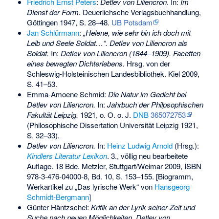
Friedrich Ernst Peters
:
Detlev von Liliencron
. In:
Im
Dienst der Form.
Deuerlichsche Verlagsbuchhandlung,
Göttingen 1947, S. 28–48.
UB Potsdam
Jan Schlürmann
:
„Helene, wie sehr bin ich doch mit
Leib und Seele Soldat…“. Detlev von Liliencron als
Soldat.
In:
Detlev von Liliencron (1844–1909). Facetten
eines bewegten Dichterlebens.
Hrsg. von der
Schleswig-Holsteinischen Landesbibliothek. Kiel 2009,
S. 41–53.
Emma-Amoene Schmid:
Die Natur im Gedicht bei
Detlev von Liliencron.
In:
Jahrbuch der Philpsophischen
Fakultät Leipzig.
1921, o. O. o. J.
DNB
365072753
(Philosophische Dissertation Universität Leipzig 1921,
S. 32–33).
Detlev von Liliencron.
In:
Heinz Ludwig Arnold
(Hrsg.):
Kindlers Literatur Lexikon
. 3., völlig neu bearbeitete
Auflage. 18 Bde. Metzler, Stuttgart/Weimar 2009,
ISBN
978-3-476-04000-8
, Bd. 10, S. 153–155. [Biogramm,
Werkartikel zu „Das lyrische Werk“ von
Hansgeorg
Schmidt-Bergmann
]
Günter Häntzschel:
Kritik an der Lyrik seiner Zeit und
Suche nach neuen Möglichkeiten. Detlev von