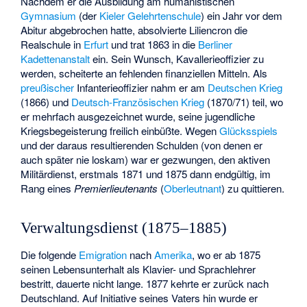
Nachdem er die Ausbildung am humanistischen
Gymnasium
(der
Kieler Gelehrtenschule
) ein Jahr vor dem
Abitur abgebrochen hatte, absolvierte Liliencron die
Realschule in
Erfurt
und trat 1863 in die
Berliner
Kadettenanstalt
ein. Sein Wunsch, Kavallerieoffizier zu
werden, scheiterte an fehlenden finanziellen Mitteln. Als
preußischer
Infanterieoffizier nahm er am
Deutschen Krieg
(1866) und
Deutsch-Französischen Krieg
(1870/71) teil, wo
er mehrfach ausgezeichnet wurde, seine jugendliche
Kriegsbegeisterung freilich einbüßte. Wegen
Glücksspiels
und der daraus resultierenden Schulden (von denen er
auch später nie loskam) war er gezwungen, den aktiven
Militärdienst, erstmals 1871 und 1875 dann endgültig, im
Rang eines
Premierlieutenants
(
Oberleutnant
) zu quittieren.
Verwaltungsdienst (1875–1885)
Die folgende
Emigration
nach
Amerika
, wo er ab 1875
seinen Lebensunterhalt als Klavier- und Sprachlehrer
bestritt, dauerte nicht lange. 1877 kehrte er zurück nach
Deutschland. Auf Initiative seines Vaters hin wurde er