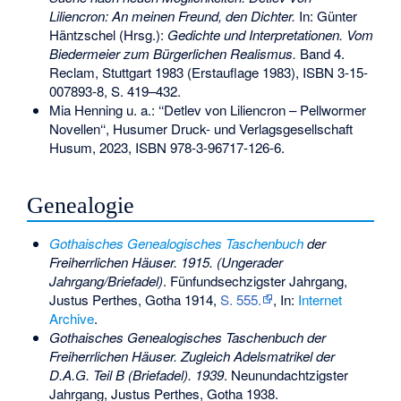
Liliencron: An meinen Freund, den Dichter.
In: Günter
Häntzschel (Hrsg.):
Gedichte und Interpretationen. Vom
Biedermeier zum Bürgerlichen Realismus.
Band 4.
Reclam, Stuttgart 1983 (Erstauflage 1983),
ISBN 3-15-
007893-8
, S. 419–432.
Mia Henning u. a.: ‘‘Detlev von Liliencron – Pellwormer
Novellen‘‘, Husumer Druck- und Verlagsgesellschaft
Husum, 2023,
ISBN 978-3-96717-126-6
.
Genealogie
Gothaisches Genealogisches Taschenbuch
der
Freiherrlichen Häuser. 1915. (Ungerader
Jahrgang/Briefadel)
. Fünfundsechzigster Jahrgang,
Justus Perthes, Gotha 1914,
S. 555.
, In:
Internet
Archive
.
Gothaisches Genealogisches Taschenbuch der
Freiherrlichen Häuser. Zugleich Adelsmatrikel der
D.A.G. Teil B (Briefadel). 1939
. Neunundachtzigster
Jahrgang, Justus Perthes, Gotha 1938.