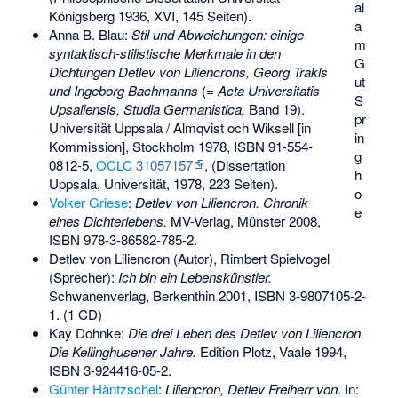
al
Königsberg 1936, XVI, 145 Seiten).
a
Anna B. Blau:
Stil und Abweichungen: einige
m
syntaktisch-stilistische Merkmale in den
G
Dichtungen Detlev von Liliencrons, Georg Trakls
ut
und Ingeborg Bachmanns
(=
Acta Universitatis
S
Upsaliensis, Studia
Germanistica,
Band 19).
pr
Universität Uppsala / Almqvist och Wiksell [in
in
Kommission], Stockholm 1978,
ISBN 91-554-
g
0812-5
,
OCLC
31057157
, (Dissertation
h
Uppsala, Universität, 1978, 223 Seiten).
o
Volker Griese
:
Detlev von Liliencron. Chronik
e
eines Dichterlebens.
MV-Verlag, Münster 2008,
ISBN 978-3-86582-785-2
.
Detlev von Liliencron (Autor), Rimbert Spielvogel
(Sprecher):
Ich bin ein Lebenskünstler.
Schwanenverlag, Berkenthin 2001,
ISBN 3-9807105-2-
1
. (1 CD)
Kay Dohnke:
Die drei Leben des Detlev von Liliencron.
Die Kellinghusener Jahre.
Edition Plotz, Vaale 1994,
ISBN 3-924416-05-2
.
Günter Häntzschel
:
Liliencron, Detlev Freiherr von
. In: