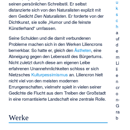
u
seinen persönlichen Schreibstil. Er selbst
k
distanzierte sich von den Naturalisten explizit mit
s
dem Gedicht
Den Naturalisten
. Er forderte von der
c
Dichtkunst, sie solle „Humor und die feinste
h
Künstlerhand“ umfassen.
a
Seine Schulden und die damit verbundenen
uf
Probleme machen sich in den Werken Liliencrons
d
bemerkbar. So hatte er, gleich den
Ästheten
, eine
e
Abneigung gegen den Lebensstil des Bürgertums.
m
Nicht zuletzt durch diese am eigenen Leibe
Li
erfahrenen Unannehmlichkeiten schloss er sich
li
Nietzsches
Kulturpessimismus
an. Liliencron hielt
e
nicht viel von den meisten modernen
n
Errungenschaften, vielmehr spielt in vielen seiner
cr
Gedichte die Flucht aus dem Treiben der Großstadt
o
in eine romantisierte Landschaft eine zentrale Rolle.
n-
G
ra
Werke
b