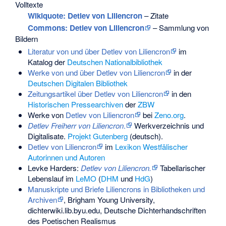
Volltexte
Wikiquote: Detlev von Liliencron
– Zitate
Commons
: Detlev von Liliencron
– Sammlung von
Bildern
Literatur von und über Detlev von Liliencron
im
Katalog der
Deutschen Nationalbibliothek
Werke von und über Detlev von Liliencron
in der
Deutschen Digitalen Bibliothek
Zeitungsartikel über Detlev von Liliencron
in den
Historischen Pressearchiven
der
ZBW
Werke von
Detlev von Liliencron
bei
Zeno.org
.
Detlev Freiherr von Liliencron
.
Werkverzeichnis und
Digitalisate.
Projekt Gutenberg
(deutsch).
Detlev von Liliencron
im
Lexikon Westfälischer
Autorinnen und Autoren
Levke Harders:
Detlev von Liliencron.
Tabellarischer
Lebenslauf im
LeMO
(
DHM
und
HdG
)
Manuskripte und Briefe Liliencrons in Bibliotheken und
Archiven
, Brigham Young University,
dichterwiki.lib.byu.edu, Deutsche Dichterhandschriften
des Poetischen Realismus