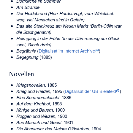
Dorfkirche im Sommer
Am Strande
Der Heidebrand (Herr Hardesvogt, vom Whisttisch
weg, viel Menschen sind in Gefahr)
Das alte Steinkreuz am Neuen Markt (Berlin-Cölln war
die Stadt genannt)
Heimgang in der Frühe (In der Dämmerung um Glock
zwei, Glock dreie)
Begräbnis
(
Digitalisat im Internet Archive
)
Begegnung
(1883)
Novellen
Kriegsnovellen
, 1885
Krieg und Frieden
, 1895 (
Digitalisat der UB Bielefeld
)
Eine Sommerschlacht
, 1886
Auf dem Kirchhof
, 1898
Könige und Bauern
, 1900
Roggen und Weizen
, 1900
Aus Marsch und Geest
, 1901
Die Abenteuer des Majors Glöckchen
, 1904