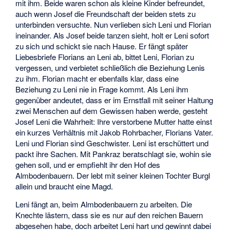
mit ihm. Beide waren schon als kleine Kinder befreundet,
auch wenn Josef die Freundschaft der beiden stets zu
unterbinden versuchte. Nun verlieben sich Leni und Florian
ineinander. Als Josef beide tanzen sieht, holt er Leni sofort
zu sich und schickt sie nach Hause. Er fängt später
Liebesbriefe Florians an Leni ab, bittet Leni, Florian zu
vergessen, und verbietet schließlich die Beziehung Lenis
zu ihm. Florian macht er ebenfalls klar, dass eine
Beziehung zu Leni nie in Frage kommt. Als Leni ihm
gegenüber andeutet, dass er im Ernstfall mit seiner Haltung
zwei Menschen auf dem Gewissen haben werde, gesteht
Josef Leni die Wahrheit: Ihre verstorbene Mutter hatte einst
ein kurzes Verhältnis mit Jakob Rohrbacher, Florians Vater.
Leni und Florian sind Geschwister. Leni ist erschüttert und
packt ihre Sachen. Mit Pankraz beratschlagt sie, wohin sie
gehen soll, und er empfiehlt ihr den Hof des
Almbodenbauern. Der lebt mit seiner kleinen Tochter Burgl
allein und braucht eine Magd.
Leni fängt an, beim Almbodenbauern zu arbeiten. Die
Knechte lästern, dass sie es nur auf den reichen Bauern
abgesehen habe, doch arbeitet Leni hart und gewinnt dabei