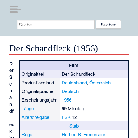
Der Schandfleck (1956)
D
Film
er
Originaltitel
Der Schandfleck
S
Produktionsland
Deutschland
,
Österreich
c
h
Originalsprache
Deutsch
a
Erscheinungsjahr
1956
n
Länge
99 Minuten
df
Altersfreigabe
FSK
12
l
ec
Stab
k
Regie
Herbert B. Fredersdorf
ist