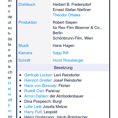
Drehbuch
Herbert B. Fredersdorf
ei
Ernest Stefan Nießner
n
Theodor Ottawa
de
ut
Produktion
Robert Siepen
für Rex-Film Bloemer & Co.,
sc
Berlin
h-
Schönbrunn-Film, Wien
ös
te
Musik
Hans Hagen
rr
Kamera
Sepp Riff
ei
Schnitt
Horst Rossberger
ch
is
Besetzung
ch
Gerlinde Locker
: Leni Reindorfer
er
Heinrich Gretler
: Josef Reindorfer
H
Hans von Borsody
: Florian
ei
Rudolf Carl
: Pankraz
m
Armin Dahlen
: der Almbodenbauer
atf
Dina Pospesch
: Burgl
il
Lotte Ledl
: Josefa Melzer
m
Harry Fuß
: Leopold
vo
Heinz Grohmann
: Jakob Rohrbacher