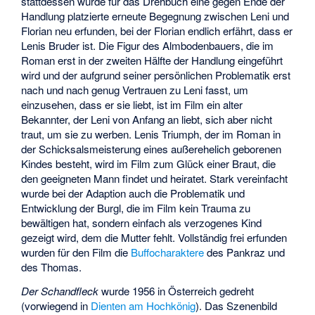
stattdessen wurde für das Drehbuch eine gegen Ende der
Handlung platzierte erneute Begegnung zwischen Leni und
Florian neu erfunden, bei der Florian endlich erfährt, dass er
Lenis Bruder ist. Die Figur des Almbodenbauers, die im
Roman erst in der zweiten Hälfte der Handlung eingeführt
wird und der aufgrund seiner persönlichen Problematik erst
nach und nach genug Vertrauen zu Leni fasst, um
einzusehen, dass er sie liebt, ist im Film ein alter
Bekannter, der Leni von Anfang an liebt, sich aber nicht
traut, um sie zu werben. Lenis Triumph, der im Roman in
der Schicksalsmeisterung eines außerehelich geborenen
Kindes besteht, wird im Film zum Glück einer Braut, die
den geeigneten Mann findet und heiratet. Stark vereinfacht
wurde bei der Adaption auch die Problematik und
Entwicklung der Burgl, die im Film kein Trauma zu
bewältigen hat, sondern einfach als verzogenes Kind
gezeigt wird, dem die Mutter fehlt. Vollständig frei erfunden
wurden für den Film die
Buffocharaktere
des Pankraz und
des Thomas.
Der Schandfleck
wurde 1956 in Österreich gedreht
(vorwiegend in
Dienten am Hochkönig
). Das Szenenbild