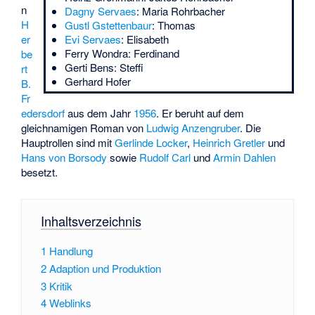
n
Dagny Servaes
: Maria Rohrbacher
H
Gustl Gstettenbaur
: Thomas
er
Evi Servaes
: Elisabeth
Ferry Wondra
: Ferdinand
be
Gerti Bens
: Steffi
rt
Gerhard Hofer
B.
Fr
edersdorf
aus dem Jahr
1956
. Er beruht auf dem
gleichnamigen Roman
von
Ludwig Anzengruber
. Die
Hauptrollen sind mit
Gerlinde Locker
,
Heinrich Gretler
und
Hans von Borsody
sowie
Rudolf Carl
und
Armin Dahlen
besetzt.
Inhaltsverzeichnis
1
Handlung
2
Adaption und Produktion
3
Kritik
4
Weblinks