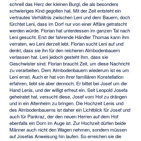
schnell das Herz der kleinen Burgl, die als besonders
schwieriges Kind gegolten hat. Mit der Zeit entsteht ein
vertrautes Verhältnis zwischen Leni und dem Bauern, doch
fürchtet Leni, dass im Dorf nur von einer Affäre getratscht
werden würde. Florian hat unterdessen im ganzen Tal nach
Leni gesucht. Erst der fahrende Händler Thomas kann ihm
verraten, wo Leni derzeit lebt. Florian sucht Leni auf und
denkt, dass sie ihn für den reicheren Almbodenbauern
verlassen hat. Leni jedoch gesteht ihm, dass sie
Geschwister sind. Florian braucht Zeit, um diese Nachricht
zu verarbeiten. Dem Almbodenbauern wiederum ist es um
Leni ernst. Auch er hat von ihrer familiären Konstellation
erfahren, liebt sie aber dennoch. Er bittet bei Josef um die
Hand Lenis, und der willigt erfreut ein. Seit Leopold Josefa
geheiratet hat, versucht diese, Josef vom Hof zu drängen
und in ein Altenheim zu bringen. Die Hochzeit Lenis und
des Almbodenbauerns ist daher ein Lichtblick für Josef und
auch für Pankraz, der den neuen Herren auf dem Hof
ebenfalls ein Dorn im Auge ist. Zur Hochzeit dürfen beide
Männer auch nicht den Wagen nehmen, sondern müssen
auf Josefas Anweisung hin laufen. So erreichen sie die