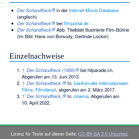
Der Schandfleck
in der
Internet Movie Database
(englisch)
Der Schandfleck
bei
filmportal.de
Der Schandfleck
Abb. Titelblatt Illustrierte Film-Bühne
(im Bild: Hans von Borsody, Gerlinde Locker)
Einzelnachweise
↑
Der Schandfleck (1956)
bei hitparade.ch.
Abgerufen am 13. Juni 2013.
↑
Der Schandfleck.
In:
Lexikon des internationalen
Films
.
Filmdienst
,
abgerufen am 2. März 2017
.
↑
Der Schandfleck.
In:
cinema
.
Abgerufen am
10. April 2022
.
Lizenz für Texte auf dieser Seite:
CC-BY-SA 3.0 Unported
.