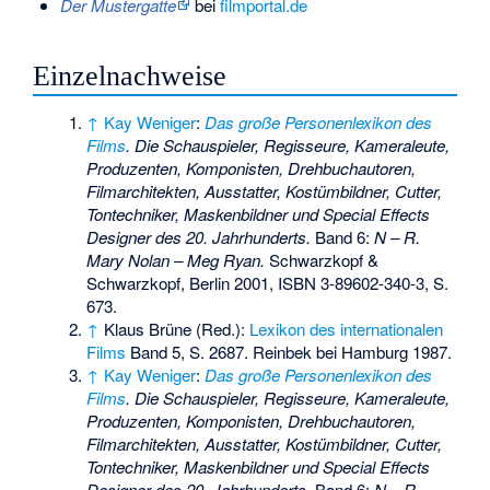
Der Mustergatte
bei
filmportal.de
Einzelnachweise
↑
Kay Weniger
:
Das große Personenlexikon des
Films
. Die Schauspieler, Regisseure, Kameraleute,
Produzenten, Komponisten, Drehbuchautoren,
Filmarchitekten, Ausstatter, Kostümbildner, Cutter,
Tontechniker, Maskenbildner und Special Effects
Designer des 20. Jahrhunderts.
Band 6:
N – R.
Mary Nolan – Meg Ryan.
Schwarzkopf &
Schwarzkopf, Berlin 2001,
ISBN 3-89602-340-3
, S.
673.
↑
Klaus Brüne (Red.):
Lexikon des internationalen
Films
Band 5, S. 2687. Reinbek bei Hamburg 1987.
↑
Kay Weniger
:
Das große Personenlexikon des
Films
. Die Schauspieler, Regisseure, Kameraleute,
Produzenten, Komponisten, Drehbuchautoren,
Filmarchitekten, Ausstatter, Kostümbildner, Cutter,
Tontechniker, Maskenbildner und Special Effects
Designer des 20. Jahrhunderts.
Band 6:
N – R.