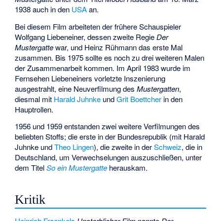
1938 auch in den
USA
an.
Bei diesem Film arbeiteten der frühere Schauspieler
Wolfgang Liebeneiner, dessen zweite Regie
Der
Mustergatte
war, und Heinz Rühmann das erste Mal
zusammen. Bis 1975 sollte es noch zu drei weiteren Malen
der Zusammenarbeit kommen. Im April 1983 wurde im
Fernsehen Liebeneiners vorletzte Inszenierung
ausgestrahlt, eine Neuverfilmung des
Mustergatten
,
diesmal mit
Harald Juhnke
und
Grit Boettcher
in den
Hauptrollen.
1956 und 1959 entstanden zwei weitere Verfilmungen des
beliebten Stoffs; die erste in der Bundesrepublik (mit Harald
Juhnke und
Theo Lingen
), die zweite in der
Schweiz
, die in
Deutschland, um Verwechselungen auszuschließen, unter
dem Titel
So ein Mustergatte
herauskam.
Kritik
Heinrich Fraenkels
Unsterblicher Film
nannte
Der