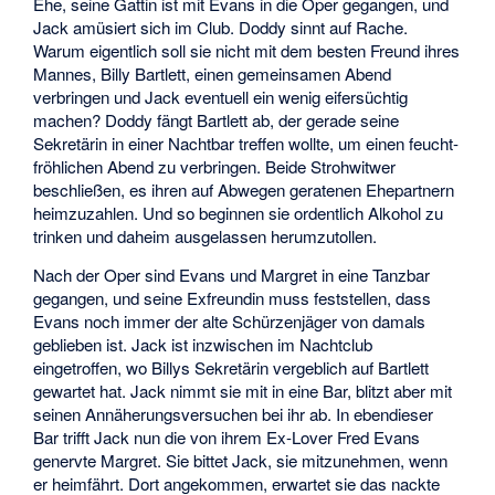
Ehe, seine Gattin ist mit Evans in die Oper gegangen, und
Jack amüsiert sich im Club. Doddy sinnt auf Rache.
Warum eigentlich soll sie nicht mit dem besten Freund ihres
Mannes, Billy Bartlett, einen gemeinsamen Abend
verbringen und Jack eventuell ein wenig eifersüchtig
machen? Doddy fängt Bartlett ab, der gerade seine
Sekretärin in einer Nachtbar treffen wollte, um einen feucht-
fröhlichen Abend zu verbringen. Beide Strohwitwer
beschließen, es ihren auf Abwegen geratenen Ehepartnern
heimzuzahlen. Und so beginnen sie ordentlich Alkohol zu
trinken und daheim ausgelassen herumzutollen.
Nach der Oper sind Evans und Margret in eine Tanzbar
gegangen, und seine Exfreundin muss feststellen, dass
Evans noch immer der alte Schürzenjäger von damals
geblieben ist. Jack ist inzwischen im Nachtclub
eingetroffen, wo Billys Sekretärin vergeblich auf Bartlett
gewartet hat. Jack nimmt sie mit in eine Bar, blitzt aber mit
seinen Annäherungsversuchen bei ihr ab. In ebendieser
Bar trifft Jack nun die von ihrem Ex-Lover Fred Evans
genervte Margret. Sie bittet Jack, sie mitzunehmen, wenn
er heimfährt. Dort angekommen, erwartet sie das nackte