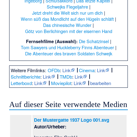
Ingeborg
|
Schlußakkord
|
Das letzte Kapitel
|
Schwejks Flegeljahre
|
Jetzt dreht die Welt sich nur um dich
|
Wenn süß das Mondlicht auf den Hügeln schläft
|
Das chinesische Wunder
|
Götz von Berlichingen mit der eisernen Hand
Die Schatzinsel
|
Fernsehfilme (Auswahl):
Tom Sawyers und Huckleberry Finns Abenteuer
|
Die Abenteuer des braven Soldaten Schwejk
Weitere Filmlinks:
OFDb
:
Link
Cinema
|
:
Link
|
Schnittberichte
:
Link
TMDb
|
:
Link
|
Letterboxd
:
Link
Moviepilot
|
:
Link
bearbeiten
|
Auf dieser Seite verwendete Medien
Der Mustergatte 1937 Logo 001.svg
Autor/Urheber: