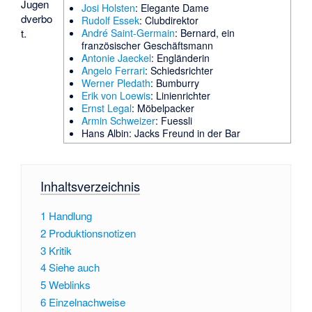
Jugen
Josi Holsten
: Elegante Dame
dverbo
Rudolf Essek
: Clubdirektor
t
.
André Saint-Germain
: Bernard, ein
französischer Geschäftsmann
Antonie Jaeckel
: Engländerin
Angelo Ferrari
: Schiedsrichter
Werner Pledath
: Bumburry
Erik von Loewis
: Linienrichter
Ernst Legal
: Möbelpacker
Armin Schweizer
: Fuessli
Hans Albin: Jacks Freund in der Bar
Inhaltsverzeichnis
1
Handlung
2
Produktionsnotizen
3
Kritik
4
Siehe auch
5
Weblinks
6
Einzelnachweise