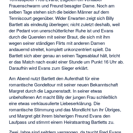
Frauenschwarm und Freund besagter Dame. Noch am
selben Tage stehen sich die beiden Männer auf dem
Tenniscourt gegenüber. Wider Erwarten zeigt sich Billy
Bartlett als eindeutig überlegen; nicht zuletzt deshalb, weil
der Pedant von unerschütterlicher Ruhe ist und Evans
durch die Querelen mit seiner Braut, die sich mit ihm
wegen seiner ständigen Flirts mit anderen Damen
andauernd streitet, komplett unkonzentriert spielt. Da
Bartlett sich aber genau an seinen Tagesablauf hält, bricht
er das Match nach exakt einer Stunde um Punkt 16 Uhr ab.
Daraufhin wird Evans zum Sieger erklärt.
Am Abend nutzt Bartlett den Aufenthalt für eine
romantische Gondeltour mit seiner neuen Bekanntschaft
Margret durch die Lagunenstadt. In seiner etwas
unbeholfenen Art macht Billy der jungen Frau schließlich
eine etwas verklausulierte Liebeserklärung. Die
romantische Stimmung und das Mondlicht tun ihr Übriges,
und Margret gibt ihrem bisherigen Freund Evans den
Laufpass und stimmt einem Heiratsantrag Bartletts zu.
Zwei Jahre sind seitdem vergangen, da taucht Fred Evans