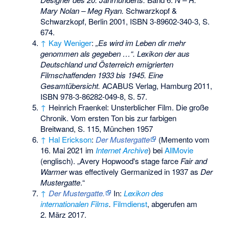
Mary Nolan – Meg Ryan.
Schwarzkopf &
Schwarzkopf, Berlin 2001,
ISBN 3-89602-340-3
, S.
674.
↑
Kay Weniger
:
„Es wird im Leben dir mehr
genommen als gegeben …“. Lexikon der aus
Deutschland und Österreich emigrierten
Filmschaffenden 1933 bis 1945. Eine
Gesamtübersicht.
ACABUS Verlag, Hamburg 2011,
ISBN 978-3-86282-049-8
, S. 57.
↑
Heinrich Fraenkel: Unsterblicher Film. Die große
Chronik. Vom ersten Ton bis zur farbigen
Breitwand, S. 115, München 1957
↑
Hal Erickson
:
Der Mustergatte
(
Memento
vom
16. Mai 2021 im
Internet Archive
) bei
AllMovie
(englisch). „Avery Hopwood's stage farce
Fair and
Warmer
was effectively Germanized in 1937 as
Der
Mustergatte
.“
↑
Der Mustergatte.
In:
Lexikon des
internationalen Films
.
Filmdienst
,
abgerufen am
2. März 2017
.