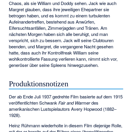
Chaos, als sie William und Doddy sehen. Jack wie auch
Margret glauben, dass ihre jeweiligen Ehepartner sie
betrogen haben, und es kommt zu einem turbulenten
Aufeinandertreffen, bestehend aus Anwürfen,
Eifersuchtsanfällen, Zimmerjagden und Tränen. Am
nächsten Morgen haben sich alle beruhigt, und man
verspricht, sich zu bessern. Jack will seine Clubtouren
beenden, und Margret, die vergangene Nacht gesehen
hatte, dass auch ihr Kontrollfreak William seine
wohlkontrollierte Fassung verlieren kann, nimmt sich vor,
generöser über seine Spleens hinwegzusehen.
Produktionsnotizen
Der ab Ende Juli 1937 gedrehte Film basierte auf dem 1915
veröffentlichten Schwank
Fair and Warmer
des
amerikanischen Lustspielautors
Avery Hopwood
(1882–
1928).
Heinz Rühmann wiederholte in diesem Film diejenige Rolle,
mit der er bereits auf der Bühne einen überwältigenden