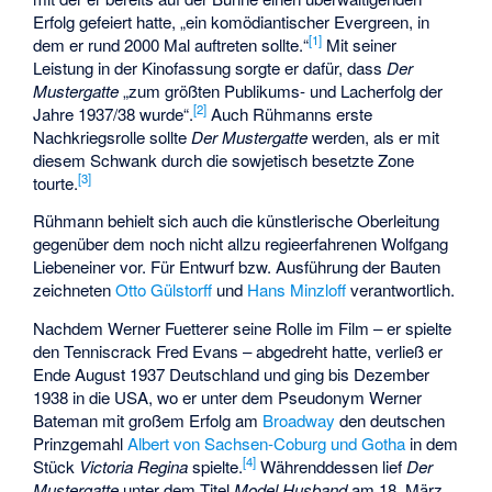
Erfolg gefeiert hatte, „ein komödiantischer Evergreen, in
[
1
]
dem er rund 2000 Mal auftreten sollte.“
Mit seiner
Leistung in der Kinofassung sorgte er dafür, dass
Der
Mustergatte
„zum größten Publikums- und Lacherfolg der
[
2
]
Jahre 1937/38 wurde“.
Auch Rühmanns erste
Nachkriegsrolle sollte
Der Mustergatte
werden, als er mit
diesem Schwank durch die sowjetisch besetzte Zone
[
3
]
tourte.
Rühmann behielt sich auch die künstlerische Oberleitung
gegenüber dem noch nicht allzu regieerfahrenen Wolfgang
Liebeneiner vor. Für Entwurf bzw. Ausführung der Bauten
zeichneten
Otto Gülstorff
und
Hans Minzloff
verantwortlich.
Nachdem Werner Fuetterer seine Rolle im Film – er spielte
den Tenniscrack Fred Evans – abgedreht hatte, verließ er
Ende August 1937 Deutschland und ging bis Dezember
1938 in die USA, wo er unter dem Pseudonym Werner
Bateman mit großem Erfolg am
Broadway
den deutschen
Prinzgemahl
Albert von Sachsen-Coburg und Gotha
in dem
[
4
]
Stück
Victoria Regina
spielte.
Währenddessen lief
Der
Mustergatte
unter dem Titel
Model Husband
am 18. März