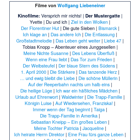
Filme von
Wolfgang Liebeneiner
Versprich mir nichts! |
|
Kinofilme:
Der Mustergatte
Yvette |
Du und ich |
Ziel in den Wolken
|
Der Florentiner Hut
|
Die gute Sieben |
Bismarck
|
Ich klage an
|
Das andere Ich
|
Die Entlassung
|
Großstadtmelodie
|
Das Leben geht weiter
|
Liebe 47
|
Tobias Knopp – Abenteuer eines Junggesellen |
Meine Nichte Susanne
|
Des Lebens Überfluß
|
Wenn eine Frau liebt
|
Das Tor zum Frieden
|
Der Weibsteufel
|
Der blaue Stern des Südens
|
1. April 2000
|
Die Stärkere
|
Das tanzende Herz
|
… und ewig bleibt die Liebe
|
Die schöne Müllerin
|
Auf der Reeperbahn nachts um halb eins
|
Die heilige Lüge
|
Ich war ein häßliches Mädchen
|
Urlaub auf Ehrenwort
|
Waldwinter
|
Die Trapp-Familie
|
Königin Luise
|
Auf Wiedersehen, Franziska!
|
Immer wenn der Tag beginnt
|
Taiga
|
Die Trapp-Familie in Amerika
|
Sebastian Kneipp – Ein großes Leben
|
Meine Tochter Patricia
|
Jacqueline
|
Ich heirate Herrn Direktor
|
Eine Frau fürs ganze Leben
|