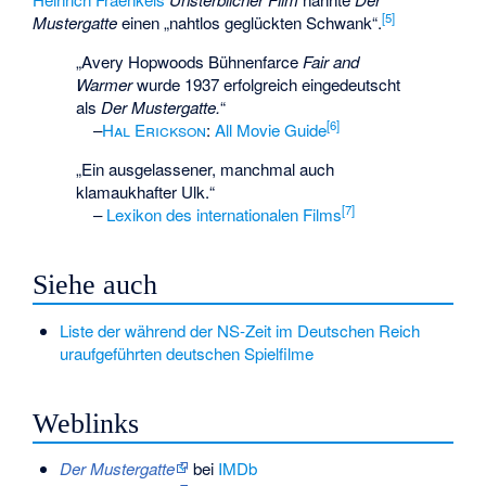
[
5
]
Mustergatte
einen „nahtlos geglückten Schwank“.
„Avery Hopwoods Bühnenfarce
Fair and
Warmer
wurde 1937 erfolgreich eingedeutscht
als
Der Mustergatte.
“
[
6
]
–
Hal Erickson
:
All Movie Guide
„Ein ausgelassener, manchmal auch
klamaukhafter Ulk.“
[
7
]
–
Lexikon des internationalen Films
Siehe auch
Liste der während der NS-Zeit im Deutschen Reich
uraufgeführten deutschen Spielfilme
Weblinks
Der Mustergatte
bei
IMDb