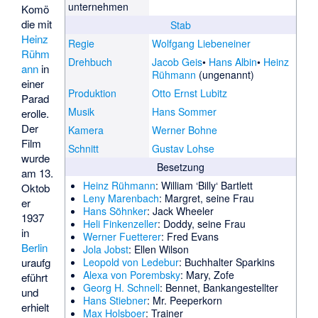
unternehmen
Komö
die mit
Stab
Heinz
Regie
Wolfgang Liebeneiner
Rühm
Drehbuch
Jacob Geis
Hans Albin
Heinz
ann
in
Rühmann
(ungenannt)
einer
Produktion
Otto Ernst Lubitz
Parad
Musik
Hans Sommer
erolle.
Der
Kamera
Werner Bohne
Film
Schnitt
Gustav Lohse
wurde
Besetzung
am 13.
Heinz Rühmann
: William ‘Billy‘ Bartlett
Oktob
Leny Marenbach
: Margret, seine Frau
er
Hans Söhnker
: Jack Wheeler
1937
Heli Finkenzeller
: Doddy, seine Frau
in
Werner Fuetterer
: Fred Evans
Berlin
Jola Jobst
: Ellen Wilson
uraufg
Leopold von Ledebur
: Buchhalter Sparkins
Alexa von Porembsky
: Mary, Zofe
eführt
Georg H. Schnell
: Bennet, Bankangestellter
und
Hans Stiebner
: Mr. Peeperkorn
erhielt
Max Holsboer
: Trainer