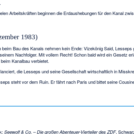
.
 vielen Arbeitskräften beginnen die Erdaushebungen für den Kanal z
ezember 1983)
n beim Bau des Kanals nehmen kein Ende: Vizekönig Said, Lesseps gr
seinem Nachfolger. Mit vollem Recht! Schon bald wird ein Gesetz erl
 beim Kanalbau verbietet.
ciert, die Lesseps und seine Gesellschaft wirtschaftlich in Misskred
seps steht vor dem Ruin. Er fährt nach Paris und bittet seine Cousine,
ek:
Seewolf & Co. – Die großen Abenteuer-Vierteiler des ZDF
, Schwar