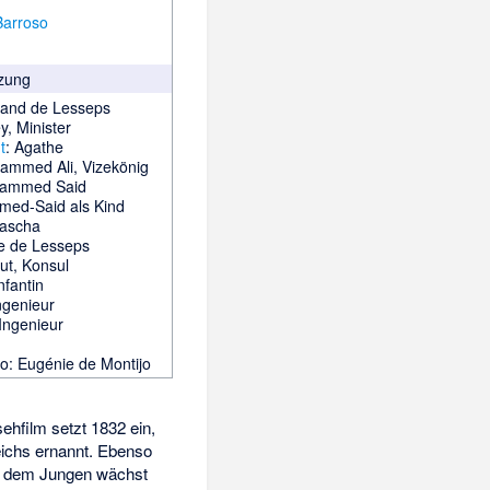
Barroso
zung
nand de Lesseps
y, Minister
t
: Agathe
ammed Ali, Vizekönig
hammed Said
med-Said als Kind
Pascha
e de Lesseps
ut, Konsul
nfantin
Ingenieur
 Ingenieur
t
io
: Eugénie de Montijo
hfilm setzt 1832 ein,
eichs ernannt. Ebenso
 in dem Jungen wächst