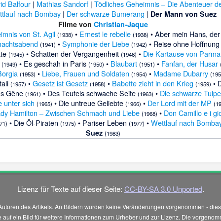
id Balfour
|
Mathias Sandorf
|
Tödliches Geheimnis – Die Abenteuer d
ttlauf nach Bombay
|
Der schwarze Bumerang
|
Der Mann von Suez
Filme von
Christian-Jaque
mnis von St. Agil
•
Ernest le rebelle
• Aber mein Hans, der
(1938)
(1938)
nachtsabend
•
Symphonie der Liebe
• Reise ohne Hoffnun
(1941)
(1942)
tte
• Schatten der Vergangenheit
•
Die Kartause von Parma
(1945)
(1946)
a
• Es geschah in Paris
•
Blaubart
•
Fanfan, der Husar
(1949)
(1950)
(1951)
Borgia
•
Liebe, Frauen und Soldaten
•
Madame Dubarry
(1953)
(1954)
(195
tali
•
Gesetz ist Gesetz
•
Babette zieht in den Krieg
• D
(1957)
(1958)
(1959)
ns Gêne
• Des Teufels schwache Seite
•
Die schwarze Tulpe
(1961)
(1963)
 unter sich
• Die untreue Geliebte
•
Der Lord mit der MP
(1965)
(1966)
(1
dy Hamilton – Zwischen Schmach und Liebe
•
Don Camillo e i gi
(1968)
• Die Öl-Piraten
• Pariser Leben
•
Wettlauf nach Bomba
71)
(1975)
(1977)
Suez
(1983)
Lizenz für Texte auf dieser Seite:
CC-BY-SA 3.0 Unported
.
Autoren des Artikels. An Bildern wurden keine Veränderungen vorgenommen - diese
 Sie auf ein Bild für weitere Informationen zum Urheber und zur Lizenz. Die vorg