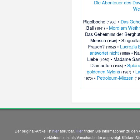
Die Abenteuer des Dav
We
Rigolboche
•
Das Gehei
(1936)
Ball
•
Mord am Weih
(1941)
Das Geheimnis der Berghü
Mensch
• Singoall
(1948)
Frauen?
•
Lucrezia 
(1952)
antwortet nicht
• Na
(1956)
Liebe
• Madame Sa
(1960)
Diamanten
•
Spione
(1965)
goldenen Nylons
•
La
(1967)
•
Petroleum-Miezen
1970)
(19
Der original-Artikel ist
hier
abrufbar.
Hier
finden Sie Informationen zu den 
verkleinert, d.h. als Vorschaubilder angezeigt. Klicken