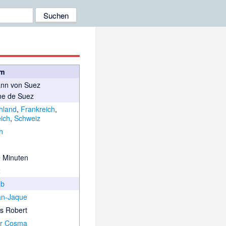
lm
nn von Suez
e de Suez
hland
,
Frankreich
,
eich
,
Schweiz
h
9 Minuten
2
ab
ian-Jaque
s Robert
ir Cosma