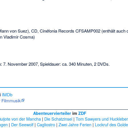
ann von Suez), CD, Cinéfonia Records CFSAMP002 (enthält auch 
n Vladimir Cosma)
 7. November 2007, Spieldauer: ca. 340 Minuten, 2 DVDs.
i
IMDb
r Filmmusik
Abenteuervierteiler
im
ZDF
uijote von der Mancha
|
Die Schatzinsel
|
Tom Sawyers und Huckleber
ngen
|
Der Seewolf
|
Cagliostro
|
Zwei Jahre Ferien
|
Lockruf des Gold