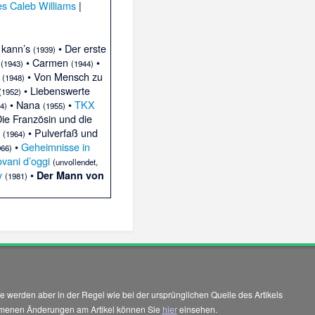
es Caleb Williams
|
 kann’s
• Der erste
(1939)
g
• Carmen
•
(1943)
(1944)
• Von Mensch zu
(1948)
• Liebenswerte
(1952)
• Nana
•
TKX
4)
(1955)
ie Französin und die
• Pulverfaß und
(1964)
•
Geheimnisse in
966)
ovani d’oggi
(unvollendet,
y
•
Der Mann von
(1981)
 werden aber in der Regel wie bei der ursprünglichen Quelle des Artikels
enommenen Änderungen am Artikel können Sie
hier
einsehen.