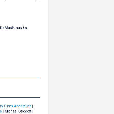
die Musik aus
La
ry Finns Abenteuer
|
es
|
Michael Strogoff
|