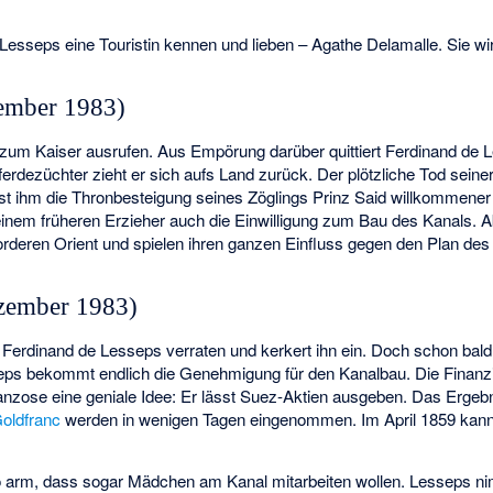
esseps eine Touristin kennen und lieben – Agathe Delamalle. Sie wir
zember 1983)
2 zum Kaiser ausrufen. Aus Empörung darüber quittiert Ferdinand de
erdezüchter zieht er sich aufs Land zurück. Der plötzliche Tod seiner
ist ihm die Thronbesteigung seines Zöglings Prinz Said willkommener
einem früheren Erzieher auch die Einwilligung zum Bau des Kanals. A
orderen Orient und spielen ihren ganzen Einfluss gegen den Plan de
ezember 1983)
n Ferdinand de Lesseps verraten und kerkert ihn ein. Doch schon bald 
seps bekommt endlich die Genehmigung für den Kanalbau. Die Finanzi
nzose eine geniale Idee: Er lässt Suez-Aktien ausgeben. Das Ergebnis 
oldfranc
werden in wenigen Tagen eingenommen. Im April 1859 kann 
so arm, dass sogar Mädchen am Kanal mitarbeiten wollen. Lesseps nim