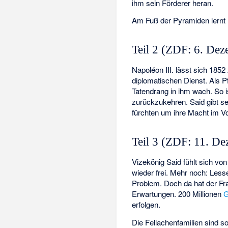
ihm sein Förderer heran.
Am Fuß der Pyramiden lernt L
Teil 2 (ZDF: 6. De
Napoléon III. lässt sich 185
diplomatischen Dienst. Als Pf
Tatendrang in ihm wach. So 
zurückzukehren. Said gibt s
fürchten um ihre Macht im V
Teil 3 (ZDF: 11. D
Vizekönig Said fühlt sich vo
wieder frei. Mehr noch: Les
Problem. Doch da hat der Fra
Erwartungen. 200 Millionen
G
erfolgen.
Die Fellachenfamilien sind 