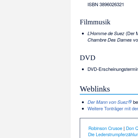
ISBN 3896026321
Filmmusik
L’Homme de Suez
(Der M
Chambre Des Dames
vo
DVD
DVD-Erscheinungstermin:
Weblinks
Der Mann von Suez
be
Weitere Tonträger mit de
Robinson Crusoe
|
Don Q
Die Lederstrumpferzählu