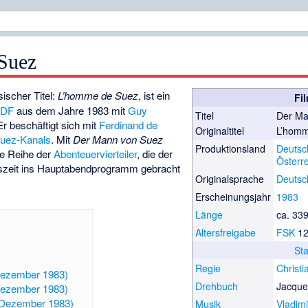
Suez
sischer Titel:
L’homme de Suez
, ist ein
Fi
ZDF
aus dem Jahre 1983 mit
Guy
Titel
Der Ma
Er beschäftigt sich mit
Ferdinand de
Originaltitel
L’homm
uez-Kanals
. Mit
Der Mann von Suez
Produktionsland
Deutsc
e Reihe der
Abenteuervierteiler
, die der
Österr
tszeit ins Hauptabendprogramm gebracht
Originalsprache
Deutsc
Erscheinungsjahr
1983
Länge
ca. 33
Altersfreigabe
FSK
1
St
Regie
Christ
 Dezember 1983)
Drehbuch
Jacque
 Dezember 1983)
. Dezember 1983)
Musik
Vladim