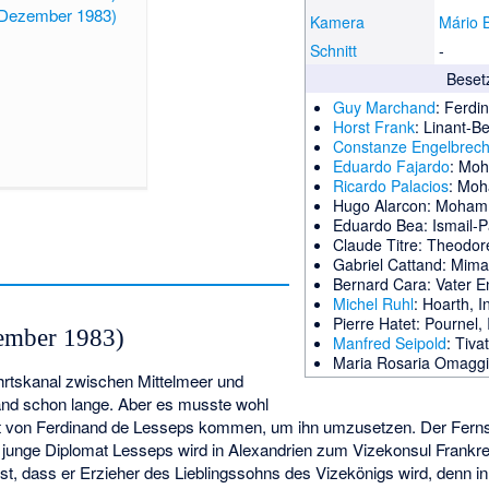
. Dezember 1983)
Kamera
Mário 
Schnitt
-
Beset
Guy Marchand
: Ferdi
Horst Frank
: Linant-Be
Constanze Engelbrech
Eduardo Fajardo
: Moh
Ricardo Palacios
: Mo
Hugo Alarcon
: Moham
Eduardo Bea
: Ismail-
Claude Titre
: Theodor
Gabriel Cattand
: Mima
Bernard Cara
: Vater E
Michel Ruhl
: Hoarth, 
Pierre Hatet
: Pournel,
zember 1983)
Manfred Seipold
: Tiva
Maria Rosaria Omagg
ahrtskanal zwischen Mittelmeer und
nd schon lange. Aber es musste wohl
aft von Ferdinand de Lesseps kommen, um ihn umzusetzen. Der Fernse
 junge Diplomat Lesseps wird in Alexandrien zum Vizekonsul Frankr
t ist, dass er Erzieher des Lieblingssohns des Vizekönigs wird, denn