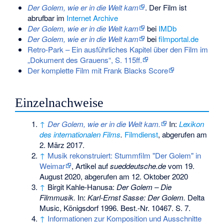
Der Golem, wie er in die Welt kam
. Der Film ist
abrufbar im
Internet Archive
Der Golem, wie er in die Welt kam
bei
IMDb
Der Golem, wie er in die Welt kam
bei
filmportal.de
Retro-Park – Ein ausführliches Kapitel über den Film im
„Dokument des Grauens“, S. 115ff.
Der komplette Film mit Frank Blacks Score
Einzelnachweise
↑
Der Golem, wie er in die Welt kam.
In:
Lexikon
des internationalen Films
.
Filmdienst
,
abgerufen am
2. März 2017
.
↑
Musik rekonstruiert: Stummfilm "Der Golem" in
Weimar
, Artikel auf
sueddeutsche.de
vom 19.
August 2020, abgerufen am 12. Oktober 2020
↑
Birgit Kahle-Hanusa:
Der Golem – Die
Filmmusik.
In:
Karl-Ernst Sasse: Der Golem.
Delta
Music, Königsdorf 1996. Best.-Nr. 10467. S. 7.
↑
Informationen zur Komposition und Ausschnitte