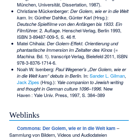
München, Universität, Dissertation, 1987).
Christiane Mückenberger:
Der Golem, wie er in die Welt
kam.
In: Günther Dahlke, Günter Karl (Hrsg.):
Deutsche Spielfilme von den Anfängen bis 1933. Ein
Filmführer.
2. Auflage. Henschel-Verlag, Berlin 1993,
ISBN 3-89487-009-5
, S. 46 ff.
Matei Chihaia:
Der Golem-Effekt. Orientierung und
phantastische Immersion im Zeitalter des Kinos
(=
Machina.
Bd. 1). transcript-Verlag, Bielefeld 2011,
ISBN
978-3-8376-1714-6
.
Noah W. Isenberg
:
Paul Wegener's „Der Golem, wie er
in die Welt kam“ debuts in Berlin.
In:
Sander L. Gilman
,
Jack Zipes
(Hrsg.):
Yale companion to Jewish writing
and thought in German culture 1096–1996.
New
Haven : Yale Univ. Press, 1997, S. 384–389
Weblinks
Commons
: Der Golem, wie er in die Welt kam
–
Sammlung von Bildern, Videos und Audiodateien