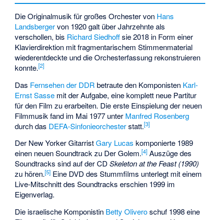
Die Originalmusik für großes Orchester von
Hans
Landsberger
von 1920 galt über Jahrzehnte als
verschollen, bis
Richard Siedhoff
sie 2018 in Form einer
Klavierdirektion mit fragmentarischem Stimmenmaterial
wiederentdeckte und die Orchesterfassung rekonstruieren
[
2
]
konnte.
Das
Fernsehen der DDR
betraute den Komponisten
Karl-
Ernst Sasse
mit der Aufgabe, eine komplett neue Partitur
für den Film zu erarbeiten. Die erste Einspielung der neuen
Filmmusik fand im Mai 1977 unter
Manfred Rosenberg
[
3
]
durch das
DEFA-Sinfonieorchester
statt.
Der New Yorker Gitarrist
Gary Lucas
komponierte 1989
[
4
]
einen neuen Soundtrack zu Der Golem.
Auszüge des
Soundtracks sind auf der CD
Skeleton at the Feast (1990)
[
5
]
zu hören.
Eine DVD des Stummfilms unterlegt mit einem
Live-Mitschnitt des Soundtracks erschien 1999 im
Eigenverlag.
Die israelische Komponistin
Betty Olivero
schuf 1998 eine