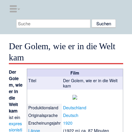
Der Golem, wie er in die Welt
kam
Der
Film
Gole
Titel
Der Golem, wie er in die Welt
m, wie
kam
er in
die
Welt
Produktionsland
Deutschland
kam
Originalsprache
Deutsch
ist ein
Erscheinungsjahr
1920
expres
sionisti
Länge
(1922 m) ca. 87 Minuten