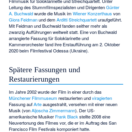
Filmmusik für Soloklarinette und Streichquartett. Unter
Leitung des Stummfilmspezialisten und Dirigenten
Günter
A. Buchwald
wurde die Musik im
Wiener Konzerthaus
von
Giora Feidman
und dem
Arditti Streichquartett
uraufgeführt.
Mit Feidman und Buchwald fanden seither mehr als
zwanzig Aufführungen weltweit statt. Eine von Buchwald
arrangierte Fassung für Soloklarinette und
Kammerorchester fand ihre Erstaufführung am 2. Oktober
2020 beim Filmfestival Odessa (Ukraine).
Spätere Fassungen und
Restaurierungen
Im Jahre 2002 wurde der Film in einer durch das
Münchener Filmmuseum
restaurierten und
viragierten
Fassung auf
Arte
ausgestrahlt, versehen mit einer neuen
Musik (von
Aljoscha Zimmermann
). Der US-
amerikanische Musiker
Frank Black
stellte 2008 eine
Neuvertonung des Filmes vor, die er im Auftrag des
San
Francisco Film Festivals
komponiert hatte.