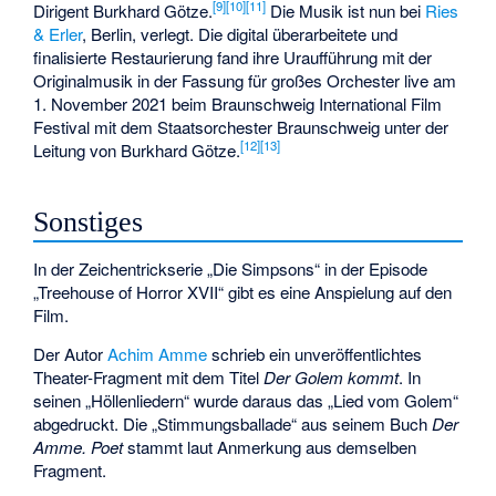
[
9
]
[
10
]
[
11
]
Dirigent Burkhard Götze.
Die Musik ist nun bei
Ries
& Erler
, Berlin, verlegt. Die digital überarbeitete und
finalisierte Restaurierung fand ihre Uraufführung mit der
Originalmusik in der Fassung für großes Orchester live am
1. November 2021 beim Braunschweig International Film
Festival mit dem Staatsorchester Braunschweig unter der
[
12
]
[
13
]
Leitung von Burkhard Götze.
Sonstiges
In der Zeichentrickserie „Die Simpsons“ in der Episode
„Treehouse of Horror XVII“ gibt es eine Anspielung auf den
Film.
Der Autor
Achim Amme
schrieb ein unveröffentlichtes
Theater-Fragment mit dem Titel
Der Golem kommt
. In
seinen „Höllenliedern“ wurde daraus das „Lied vom Golem“
abgedruckt. Die „Stimmungsballade“ aus seinem Buch
Der
Amme. Poet
stammt laut Anmerkung aus demselben
Fragment.