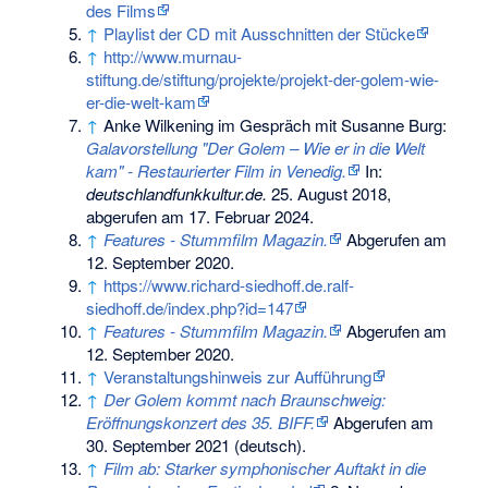
des Films
↑
Playlist der CD mit Ausschnitten der Stücke
↑
http://www.murnau-
stiftung.de/stiftung/projekte/projekt-der-golem-wie-
er-die-welt-kam
↑
Anke Wilkening im Gespräch mit Susanne Burg:
Galavorstellung "Der Golem – Wie er in die Welt
kam" - Restaurierter Film in Venedig.
In:
deutschlandfunkkultur.de.
25. August 2018,
abgerufen am 17. Februar 2024
.
↑
Features - Stummfilm Magazin.
Abgerufen am
12. September 2020
.
↑
https://www.richard-siedhoff.de.ralf-
siedhoff.de/index.php?id=147
↑
Features - Stummfilm Magazin.
Abgerufen am
12. September 2020
.
↑
Veranstaltungshinweis zur Aufführung
↑
Der Golem kommt nach Braunschweig:
Eröffnungskonzert des 35. BIFF.
Abgerufen am
30. September 2021
(deutsch).
↑
Film ab: Starker symphonischer Auftakt in die