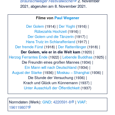
Braunschweiger Festivalwoche!
2. November
2021,
abgerufen am 8. November 2021
.
Filme von
Paul Wegener
Der Golem
(1914) |
Der Yoghi
(1916) |
Rübezahls Hochzeit
(1916) |
Der Golem und die Tänzerin
(1917) |
Hans Trutz im Schlaraffenland
(1917) |
Der fremde Fürst
(1918) |
Der Rattenfänger
(1918) |
(1920) |
Der Golem, wie er in die Welt kam
Herzog Ferrantes Ende
(1922) |
Lebende Buddhas
(1925) |
Die Freundin eines großen Mannes
(1934) |
Ein Mann will nach Deutschland
(1934) |
August der Starke
(1936) |
Moskau – Shanghai
(1936) |
Die Stunde der Versuchung
(1936) |
Krach und Glück um Künnemann
(1937) |
Unter Ausschluß der Öffentlichkeit
(1937)
Normdaten (Werk):
GND
:
4220591-8
|
VIAF
:
196119807