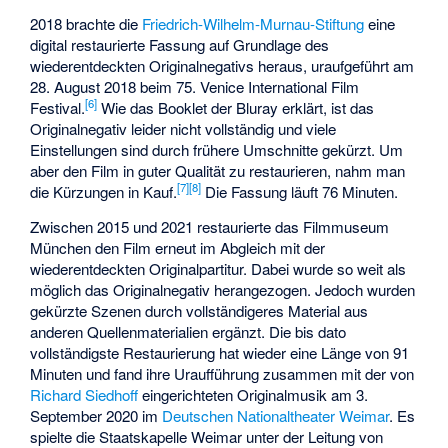
2018 brachte die
Friedrich-Wilhelm-Murnau-Stiftung
eine
digital restaurierte Fassung auf Grundlage des
wiederentdeckten Originalnegativs heraus, uraufgeführt am
28. August 2018 beim 75. Venice International Film
[
6
]
Festival.
Wie das Booklet der Bluray erklärt, ist das
Originalnegativ leider nicht vollständig und viele
Einstellungen sind durch frühere Umschnitte gekürzt. Um
aber den Film in guter Qualität zu restaurieren, nahm man
[
7
]
[
8
]
die Kürzungen in Kauf.
Die Fassung läuft 76 Minuten.
Zwischen 2015 und 2021 restaurierte das Filmmuseum
München den Film erneut im Abgleich mit der
wiederentdeckten Originalpartitur. Dabei wurde so weit als
möglich das Originalnegativ herangezogen. Jedoch wurden
gekürzte Szenen durch vollständigeres Material aus
anderen Quellenmaterialien ergänzt. Die bis dato
vollständigste Restaurierung hat wieder eine Länge von 91
Minuten und fand ihre Uraufführung zusammen mit der von
Richard Siedhoff
eingerichteten Originalmusik am 3.
September 2020 im
Deutschen Nationaltheater Weimar
. Es
spielte die Staatskapelle Weimar unter der Leitung von