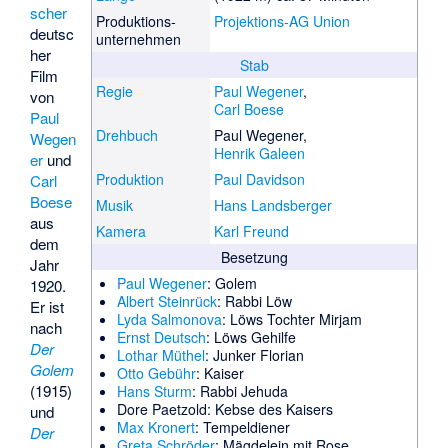
scher
Produktions­
Projektions-AG Union
deutsc
unternehmen
her
Stab
Film
Regie
Paul Wegener
,
von
Carl Boese
Paul
Drehbuch
Paul Wegener,
Wegen
Henrik Galeen
er
und
Produktion
Paul Davidson
Carl
Boese
Musik
Hans Landsberger
aus
Kamera
Karl Freund
dem
Besetzung
Jahr
Paul Wegener
: Golem
1920.
Albert Steinrück
: Rabbi Löw
Er ist
Lyda Salmonova
: Löws Tochter Mirjam
nach
Ernst Deutsch
: Löws Gehilfe
Der
Lothar Müthel
: Junker Florian
Golem
Otto Gebühr
: Kaiser
(1915)
Hans Sturm
: Rabbi Jehuda
Dore Paetzold
: Kebse des Kaisers
und
Max Kronert
: Tempeldiener
Der
Greta Schröder
: Mägdelein mit Rose