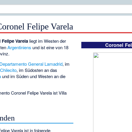
oronel Felipe Varela
Felipe Varela
liegt im Westen der
Coronel Fel
sten
Argentiniens
und ist eine von 18
vinz.
Departamento General Lamadrid
, im
Chilecito
, im Südosten an das
a
und im Süden und Westen an die
ento Coronel Felipe Varela ist
Villa
inden
ipe Varela ist in folgende