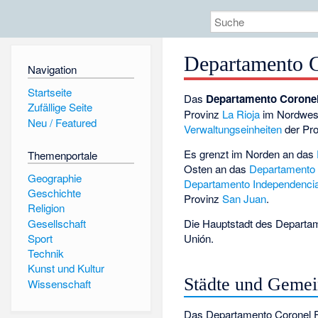
Departamento C
Navigation
Startseite
Das
Departamento Coronel 
Zufällige Seite
Provinz
La Rioja
im Nordwe
Neu / Featured
Verwaltungseinheiten
der Pro
Es grenzt im Norden an das
Themenportale
Osten an das
Departamento 
Geographie
Departamento Independenci
Geschichte
Provinz
San Juan
.
Religion
Gesellschaft
Die Hauptstadt des Departam
Unión
.
Sport
Technik
Kunst und Kultur
Städte und Geme
Wissenschaft
Das Departamento Coronel Fel