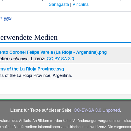
Sanagasta
|
Vinchina
2′
W
 verwendete Medien
nto Coronel Felipe Varela (La Rioja - Argentina).png
eber:
unknown
,
Lizenz:
CC BY-SA 3.0
ms of the La Rioja Province.svg
s of the La Rioja Province, Argentina.
Lizenz für Texte auf dieser Seite:
CC-BY-SA 3.0 Unported
.
Autoren des Artikels. An Bildern wurden keine Veränderungen vorgenommen - diese
 Sie auf ein Bild für weitere Informationen zum Urheber und zur Lizenz. Die vorg