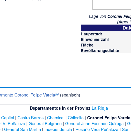
Lage von
Coronel Feli
(Argent
Dat
Hauptstadt
Einwohnerzahl
Fläche
Bevölkerungsdichte
amento Coronel Felipe Varela
(spanisch)
Departamentos in der Provinz
La Rioja
|
Capital
|
Castro Barros
|
Chamical
|
Chilecito
|
Coronel Felipe Varela
l V. Peñaloza
|
General Belgrano
|
General Juan Facundo Quiroga
|
G
o
|
General San Martín
|
Independencia
|
Rosario Vera Peñaloza
|
San 