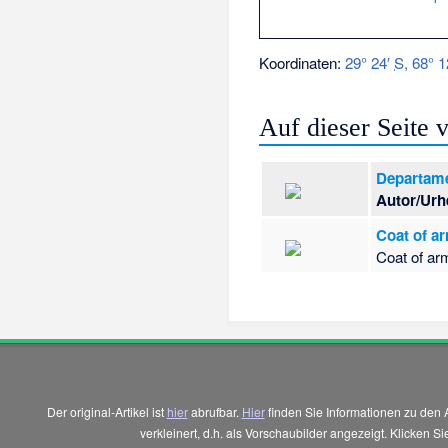
Koordinaten:
29° 24′
S
,
68° 1
Auf dieser Seite
Departame
Autor/Urh
Coat of ar
Coat of arm
Der original-Artikel ist
hier
abrufbar.
Hier
finden Sie Informationen zu den 
verkleinert, d.h. als Vorschaubilder angezeigt. Klicken