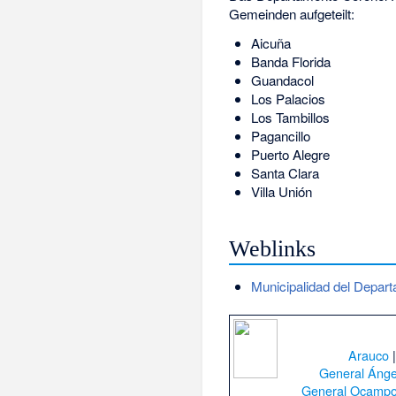
Gemeinden aufgeteilt:
Aicuña
Banda Florida
Guandacol
Los Palacios
Los Tambillos
Pagancillo
Puerto Alegre
Santa Clara
Villa Unión
Weblinks
Municipalidad del Depart
Arauco
General Ánge
General Ocamp