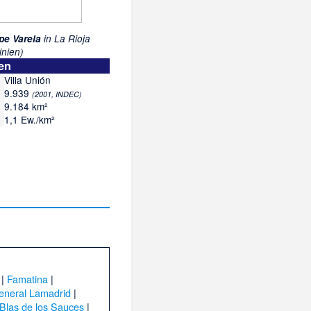
pe Varela
in La Rioja
inien)
en
Villa Unión
9.939
(2001, INDEC)
9.184 km²
1,1 Ew./km²
|
Famatina
|
eneral Lamadrid
|
Blas de los Sauces
|