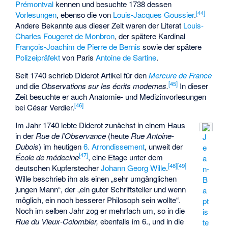
Prémontval
kennen und besuchte 1738 dessen
[
44
]
Vorlesungen
, ebenso die von
Louis-Jacques Goussier
.
Andere Bekannte aus dieser Zeit waren der Literat
Louis-
Charles Fougeret de Monbron
, der spätere Kardinal
François-Joachim de Pierre de Bernis
sowie der spätere
Polizeipräfekt
von Paris
Antoine de Sartine
.
Seit 1740 schrieb Diderot Artikel für den
Mercure de France
[
45
]
und die
Observations sur les écrits modernes
.
In dieser
Zeit besuchte er auch Anatomie- und Medizinvorlesungen
[
46
]
bei
César Verdier
.
Im Jahr 1740 lebte Diderot zunächst in einem Haus
in der
Rue de l’Observance
(heute
Rue Antoine-
J
Dubois
) im heutigen
6. Arrondissement
, unweit der
e
[
47
]
École de médecine
, eine Etage unter dem
a
[
48
]
[
49
]
deutschen Kupferstecher
Johann Georg Wille
.
n-
Wille beschrieb ihn als einen „sehr umgänglichen
B
jungen Mann“, der „ein guter Schriftsteller und wenn
a
möglich, ein noch besserer Philosoph sein wollte“.
pt
Noch im selben Jahr zog er mehrfach um, so in die
is
Rue du Vieux-Colombier,
ebenfalls im 6., und in die
te