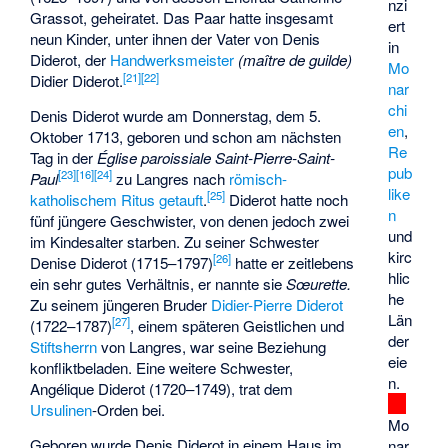
nzi
Grassot, geheiratet. Das Paar hatte insgesamt
ert
neun Kinder, unter ihnen der Vater von Denis
in
Diderot, der
Handwerksmeister
(maître de guilde)
Mo
[
21
]
[
22
]
Didier Diderot.
nar
chi
Denis Diderot wurde am Donnerstag, dem 5.
en
,
Oktober 1713, geboren und schon am nächsten
Re
Tag in der
Église paroissiale Saint-Pierre-Saint-
pub
[
23
]
[
16
]
[
24
]
Paul
zu Langres nach
römisch-
like
[
25
]
katholischem Ritus
getauft
.
Diderot hatte noch
n
fünf jüngere Geschwister, von denen jedoch zwei
und
im Kindesalter starben. Zu seiner Schwester
kirc
[
26
]
Denise Diderot (1715–1797)
hatte er zeitlebens
hlic
ein sehr gutes Verhältnis, er nannte sie
Sœurette.
he
Zu seinem jüngeren Bruder
Didier-Pierre Diderot
Län
[
27
]
(1722–1787)
, einem späteren Geistlichen und
der
Stiftsherrn
von Langres, war seine Beziehung
eie
konfliktbeladen. Eine weitere Schwester,
n.
Angélique Diderot (1720–1749), trat dem
Ursulinen
-Orden bei.
Mo
Geboren wurde Denis Diderot in einem Haus im
nar