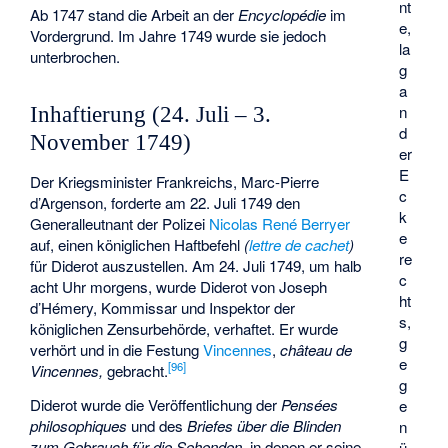
nt
Ab 1747 stand die Arbeit an der
Encyclopédie
im
e,
Vordergrund. Im Jahre 1749 wurde sie jedoch
la
unterbrochen.
g
a
n
Inhaftierung (24. Juli – 3.
d
November 1749)
er
E
Der Kriegsminister Frankreichs,
Marc-Pierre
c
d’Argenson
, forderte am 22. Juli 1749 den
k
Generalleutnant der Polizei
Nicolas René Berryer
e
auf, einen königlichen Haftbefehl
(
lettre de cachet
)
re
für Diderot auszustellen. Am 24. Juli 1749, um halb
c
acht Uhr morgens, wurde Diderot von
Joseph
ht
d’Hémery
, Kommissar und Inspektor der
s,
königlichen Zensurbehörde, verhaftet. Er wurde
g
verhört und in die Festung
Vincennes
,
château de
e
[
96
]
Vincennes,
gebracht.
g
Diderot wurde die Veröffentlichung der
Pensées
e
philosophiques
und des
Briefes über die Blinden
n
zum Gebrauch für die Sehenden,
in denen er seine
ü