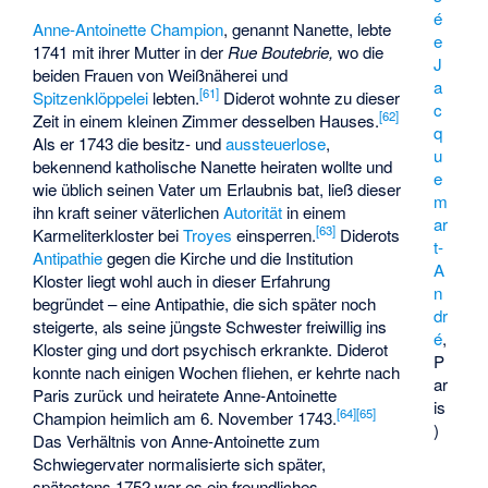
é
Anne-Antoinette Champion
, genannt Nanette, lebte
e
1741 mit ihrer Mutter in der
Rue Boutebrie,
wo die
J
beiden Frauen von Weißnäherei und
a
[
61
]
Spitzenklöppelei
lebten.
Diderot wohnte zu dieser
c
[
62
]
Zeit in einem kleinen Zimmer desselben Hauses.
q
Als er 1743 die besitz- und
aussteuerlose
,
u
bekennend katholische Nanette heiraten wollte und
e
wie üblich seinen Vater um Erlaubnis bat, ließ dieser
m
ihn kraft seiner väterlichen
Autorität
in einem
ar
[
63
]
Karmeliterkloster bei
Troyes
einsperren.
Diderots
t-
Antipathie
gegen die Kirche und die Institution
A
Kloster liegt wohl auch in dieser Erfahrung
n
begründet – eine Antipathie, die sich später noch
dr
steigerte, als seine jüngste Schwester freiwillig ins
é
,
Kloster ging und dort psychisch erkrankte. Diderot
P
konnte nach einigen Wochen fliehen, er kehrte nach
ar
Paris zurück und heiratete Anne-Antoinette
is
[
64
]
[
65
]
Champion heimlich am 6. November 1743.
)
Das Verhältnis von Anne-Antoinette zum
Schwiegervater normalisierte sich später,
spätestens 1752 war es ein freundliches.