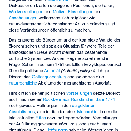
Diskussionen klärten die eigenen Positionen, sie halfen,
Wertvorstellungen
und
Motive
,
Einstellungen
und
Anschauungen
weltanschaulich-religiöser wie
naturwissenschaftlich-technischer Art zu verändern und
diese Veränderungen öffentlich zu machen.
Das entstehende Bürgertum und der komplexe Wandel der
ökonomischen und sozialen Situation für weite Teile der
französischen Gesellschaft stellten das bestehende
politische System des Ancien Régime zunehmend in
Frage. Schon in seinem 1751 erstellten Enzyklopädieartikel
über die politische
Autorität
(Autorité politique),
lehnte
Diderot das
Gottesgnadentum
ebenso ab wie eine
naturrechtliche
Ableitung der monarchischen Autorität.
Hinsichtlich seiner politischen
Vorstellungen
setzte Diderot
auch nach seiner
Rückkehr aus Russland im Jahr 1774
noch gewisse Hoffnungen in den
aufgeklärten
Absolutismus
, also in die Idee einer
Monarchie
, in der die
intellektuellen
Eliten
dazu beitragen würden, Vorstellungen
der Aufklärung gewissermaßen von „oben nach unten“
einzuführen. Diese
Hoffnungen
gab er im Wesentlichen in