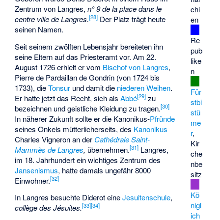
Zentrum von Langres,
n° 9 de la place dans le
chi
[
28
]
centre ville de Langres.
Der Platz trägt heute
en
seinen Namen.
Re
Seit seinem zwölften Lebensjahr bereiteten ihn
pub
seine Eltern auf das Priesteramt vor. Am 22.
like
August 1726 erhielt er vom
Bischof von Langres
,
n
Pierre de Pardaillan de Gondrin
(von 1724 bis
1733), die
Tonsur
und damit die
niederen Weihen
.
Für
[
29
]
Er hatte jetzt das Recht, sich als
Abbé
zu
stbi
[
30
]
bezeichnen und geistliche Kleidung zu tragen.
stü
In näherer Zukunft sollte er die Kanonikus-
Pfründe
me
seines Onkels mütterlicherseits, des
Kanonikus
r
,
Charles Vigneron an der
Cathédrale Saint-
Kir
[
31
]
Mammès de Langres
,
übernehmen.
Langres,
che
im 18. Jahrhundert ein wichtiges Zentrum des
nbe
Jansenismus
, hatte damals ungefähr 8000
sitz
[
32
]
Einwohner.
Kö
In Langres besuchte Diderot eine
Jesuitenschule
,
nigl
[
33
]
[
34
]
collège des Jésuites.
ich