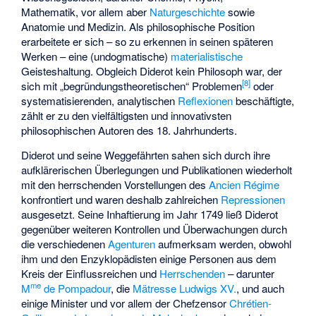
Mathematik, vor allem aber
Naturgeschichte
sowie
Anatomie und Medizin. Als philosophische Position
erarbeitete er sich – so zu erkennen in seinen späteren
Werken – eine (undogmatische)
materialistische
Geisteshaltung. Obgleich Diderot kein Philosoph war, der
[
8
]
sich mit „begründungstheoretischen“ Problemen
oder
systematisierenden, analytischen
Reflexionen
beschäftigte,
zählt er zu den vielfältigsten und innovativsten
philosophischen Autoren des 18. Jahrhunderts.
Diderot und seine Weggefährten sahen sich durch ihre
aufklärerischen Überlegungen und Publikationen wiederholt
mit den
herrschenden Vorstellungen
des
Ancien Régime
konfrontiert und waren deshalb zahlreichen
Repressionen
ausgesetzt. Seine Inhaftierung im Jahr 1749 ließ Diderot
gegenüber weiteren Kontrollen und Überwachungen durch
die verschiedenen
Agenturen
aufmerksam werden, obwohl
ihm und den Enzyklopädisten einige Personen aus dem
Kreis der Einflussreichen und
Herrschenden
– darunter
me
M
de Pompadour
, die
Mätresse
Ludwigs XV.
, und auch
einige Minister und vor allem der Chefzensor
Chrétien-