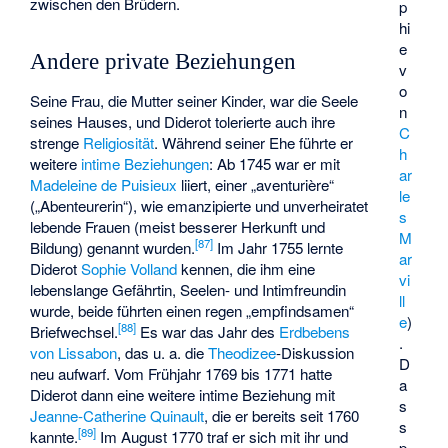
zwischen den Brüdern.
p
hi
e
Andere private Beziehungen
v
o
Seine Frau, die Mutter seiner Kinder, war die Seele
n
seines Hauses, und Diderot tolerierte auch ihre
C
strenge
Religiosität
. Während seiner Ehe führte er
h
weitere
intime Beziehungen
: Ab 1745 war er mit
ar
Madeleine de Puisieux
liiert, einer „aventurière“
le
(„Abenteurerin“), wie emanzipierte und unverheiratet
s
lebende Frauen (meist besserer Herkunft und
M
[
87
]
Bildung) genannt wurden.
Im Jahr 1755 lernte
ar
Diderot
Sophie Volland
kennen, die ihm eine
vi
lebenslange Gefährtin, Seelen- und Intimfreundin
ll
wurde, beide führten einen regen „empfindsamen“
e
)
[
88
]
Briefwechsel.
Es war das Jahr des
Erdbebens
.
von Lissabon
, das u. a. die
Theodizee
-Diskussion
D
neu aufwarf. Vom Frühjahr 1769 bis 1771 hatte
a
Diderot dann eine weitere intime Beziehung mit
s
Jeanne-Catherine Quinault
, die er bereits seit 1760
s
[
89
]
kannte.
Im August 1770 traf er sich mit ihr und
p