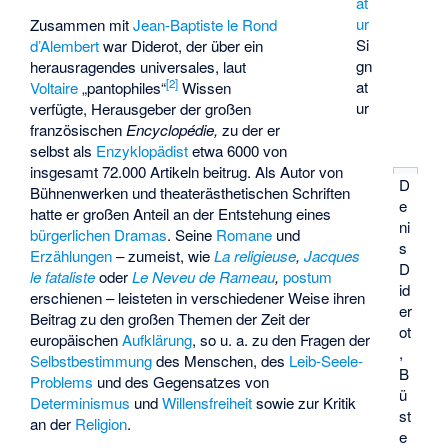
Zusammen mit
Jean-Baptiste le Rond
Si
d’Alembert
war Diderot, der über ein
gn
herausragendes universales, laut
[
2
]
at
Voltaire
„pantophiles“
Wissen
ur
verfügte, Herausgeber der großen
französischen
Encyclopédie,
zu der er
selbst als
Enzyklopädist
etwa 6000 von
insgesamt 72.000 Artikeln beitrug. Als Autor von
D
Bühnenwerken und theaterästhetischen Schriften
e
hatte er großen Anteil an der Entstehung eines
ni
bürgerlichen Dramas
. Seine
Romane
und
s
Erzählungen
– zumeist, wie
La religieuse
,
Jacques
D
le fataliste
oder
Le Neveu de Rameau
,
postum
id
erschienen – leisteten in verschiedener Weise ihren
er
Beitrag zu den großen Themen der Zeit der
ot
europäischen
Aufklärung
, so u. a. zu den Fragen der
,
Selbstbestimmung
des Menschen, des
Leib-Seele-
B
Problems
und des Gegensatzes von
ü
Determinismus
und
Willensfreiheit
sowie zur Kritik
st
an der
Religion
.
e