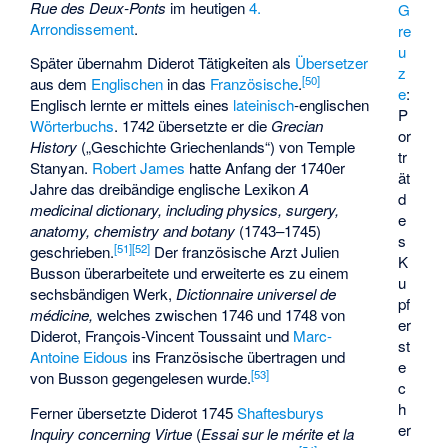
Rue des Deux-Ponts
im heutigen
4.
G
Arrondissement
.
re
u
Später übernahm Diderot Tätigkeiten als
Übersetzer
z
[
50
]
aus dem
Englischen
in das
Französische
.
e
:
Englisch lernte er mittels eines
lateinisch
-englischen
P
Wörterbuchs
. 1742 übersetzte er die
Grecian
or
History
(„Geschichte Griechenlands“) von
Temple
tr
Stanyan
.
Robert James
hatte Anfang der 1740er
ät
Jahre das dreibändige englische Lexikon
A
d
medicinal dictionary, including physics, surgery,
e
anatomy, chemistry and botany
(1743–1745)
s
[
51
]
[
52
]
geschrieben.
Der französische Arzt
Julien
K
Busson
überarbeitete und erweiterte es zu einem
u
sechsbändigen Werk,
Dictionnaire universel de
pf
médicine,
welches zwischen 1746 und 1748 von
er
Diderot,
François-Vincent Toussaint
und
Marc-
st
Antoine Eidous
ins Französische übertragen und
e
[
53
]
von Busson gegengelesen wurde.
c
h
Ferner übersetzte Diderot 1745
Shaftesburys
er
Inquiry concerning Virtue
(
Essai sur le mérite et la