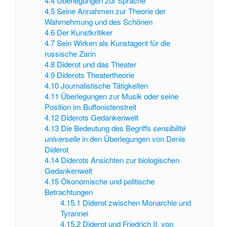
4.4
Überlegungen zur Sprache
4.5
Seine Annahmen zur Theorie der
Wahrnehmung und des Schönen
4.6
Der Kunstkritiker
4.7
Sein Wirken als Kunstagent für die
russische Zarin
4.8
Diderot und das Theater
4.9
Diderots Theatertheorie
4.10
Journalistische Tätigkeiten
4.11
Überlegungen zur Musik oder seine
Position im Buffonistenstreit
4.12
Diderots Gedankenwelt
4.13
Die Bedeutung des Begriffs
sensibilité
universelle
in den Überlegungen von Denis
Diderot
4.14
Diderots Ansichten zur biologischen
Gedankenwelt
4.15
Ökonomische und politische
Betrachtungen
4.15.1
Diderot zwischen Monarchie und
Tyrannei
4.15.2
Diderot und Friedrich II. von