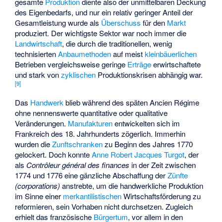
gesamte
Produktion
diente also der unmittelbaren Deckung
des Eigenbedarfs, und nur ein relativ geringer Anteil der
Gesamtleistung wurde als
Überschuss
für den
Markt
produziert. Der wichtigste Sektor war noch immer die
Landwirtschaft
, die durch die traditionellen, wenig
technisierten
Anbaumethoden
auf meist
kleinbäuerlichen
Betrieben vergleichsweise geringe
Erträge
erwirtschaftete
und stark von
zyklischen
Produktionskrisen abhängig war.
[
9
]
Das
Handwerk
blieb während des späten Ancien Régime
ohne nennenswerte quantitative oder qualitative
Veränderungen.
Manufakturen
entwickelten sich im
Frankreich des 18. Jahrhunderts zögerlich. Immerhin
wurden die
Zunftschranken
zu Beginn des Jahres 1770
gelockert. Doch konnte
Anne Robert Jacques Turgot
, der
als
Contrôleur général des finances
in der Zeit zwischen
1774 und 1776 eine gänzliche Abschaffung der
Zünfte
(corporations)
anstrebte, um die handwerkliche Produktion
im Sinne einer
merkantilistischen
Wirtschaftsförderung zu
reformieren, sein Vorhaben nicht durchsetzen. Zugleich
erhielt das französische
Bürgertum
, vor allem in den