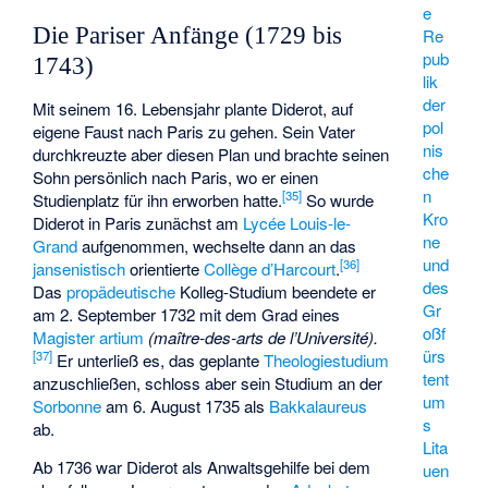
e
Die Pariser Anfänge (1729 bis
Re
pub
1743)
lik
der
Mit seinem 16. Lebensjahr plante Diderot, auf
pol
eigene Faust nach Paris zu gehen. Sein Vater
nis
durchkreuzte aber diesen Plan und brachte seinen
che
Sohn persönlich nach Paris, wo er einen
n
[
35
]
Studienplatz für ihn erworben hatte.
So wurde
Kro
Diderot in Paris zunächst am
Lycée Louis-le-
ne
Grand
aufgenommen, wechselte dann an das
und
[
36
]
jansenistisch
orientierte
Collège d’Harcourt
.
des
Das
propädeutische
Kolleg-Studium beendete er
Gr
am 2. September 1732 mit dem Grad eines
oßf
Magister artium
(maître-des-arts de l’Université).
ürs
[
37
]
Er unterließ es, das geplante
Theologiestudium
tent
anzuschließen, schloss aber sein Studium an der
um
Sorbonne
am 6. August 1735 als
Bakkalaureus
s
ab.
Lita
Ab 1736 war Diderot als Anwaltsgehilfe bei dem
uen