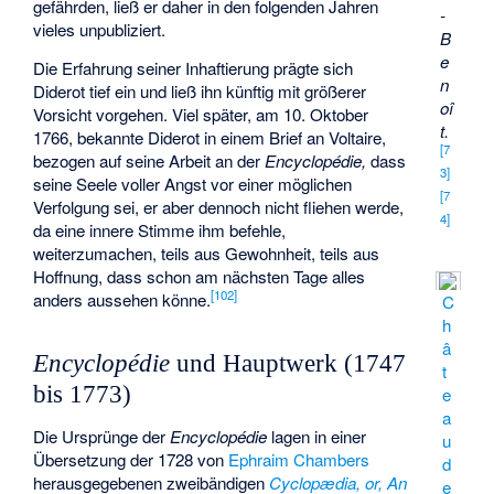
gefährden, ließ er daher in den folgenden Jahren
-
vieles unpubliziert.
B
e
Die Erfahrung seiner Inhaftierung prägte sich
n
Diderot tief ein und ließ ihn künftig mit größerer
oî
Vorsicht vorgehen. Viel später, am 10. Oktober
t.
1766, bekannte Diderot in einem Brief an Voltaire,
[
7
bezogen auf seine Arbeit an der
Encyclopédie,
dass
3
]
seine Seele voller Angst vor einer möglichen
[
7
Verfolgung sei, er aber dennoch nicht fliehen werde,
4
]
da eine innere Stimme ihm befehle,
weiterzumachen, teils aus Gewohnheit, teils aus
Hoffnung, dass schon am nächsten Tage alles
[
102
]
anders aussehen könne.
C
h
â
Encyclopédie
und Hauptwerk (1747
t
bis 1773)
e
a
Die Ursprünge der
Encyclopédie
lagen in einer
u
Übersetzung der 1728 von
Ephraim Chambers
d
herausgegebenen zweibändigen
Cyclopædia, or, An
e