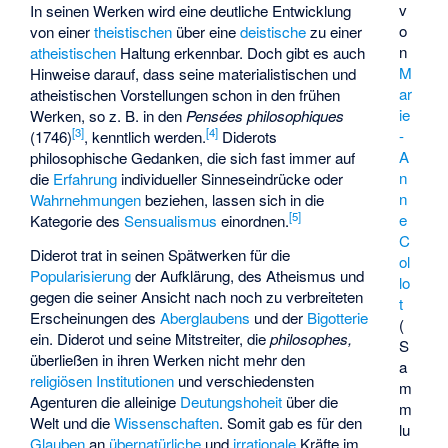
v
In seinen Werken wird eine deutliche Entwicklung
o
von einer
theistischen
über eine
deistische
zu einer
n
atheistischen
Haltung erkennbar. Doch gibt es auch
M
Hinweise darauf, dass seine materialistischen und
ar
atheistischen Vorstellungen schon in den frühen
ie
Werken, so z. B. in den
Pensées philosophiques
[
3
]
[
4
]
-
(1746)
, kenntlich werden.
Diderots
A
philosophische Gedanken, die sich fast immer auf
n
die
Erfahrung
individueller Sinneseindrücke oder
n
Wahrnehmungen
beziehen, lassen sich in die
[
5
]
e
Kategorie des
Sensualismus
einordnen.
C
Diderot trat in seinen Spätwerken für die
ol
Popularisierung
der Aufklärung, des Atheismus und
lo
gegen die seiner Ansicht nach noch zu verbreiteten
t
Erscheinungen des
Aberglaubens
und der
Bigotterie
(
ein. Diderot und seine Mitstreiter, die
philosophes,
S
überließen in ihren Werken nicht mehr den
a
religiösen Institutionen
und verschiedensten
m
Agenturen die alleinige
Deutungshoheit
über die
m
Welt und die
Wissenschaften
. Somit gab es für den
lu
Glauben
an
übernatürliche
und
irrationale
Kräfte im