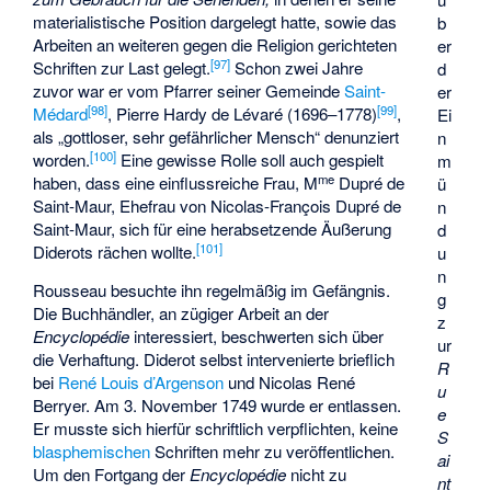
materialistische Position dargelegt hatte, sowie das
b
Arbeiten an weiteren gegen die Religion gerichteten
er
[
97
]
Schriften zur Last gelegt.
Schon zwei Jahre
d
zuvor war er vom Pfarrer seiner Gemeinde
Saint-
er
[
98
]
[
99
]
Médard
, Pierre Hardy de Lévaré (1696–1778)
,
Ei
als „gottloser, sehr gefährlicher Mensch“ denunziert
n
[
100
]
worden.
Eine gewisse Rolle soll auch gespielt
m
me
haben, dass eine einflussreiche Frau, M
Dupré de
ü
Saint-Maur, Ehefrau von
Nicolas-François Dupré de
n
Saint-Maur
, sich für eine herabsetzende Äußerung
d
[
101
]
Diderots rächen wollte.
u
n
Rousseau besuchte ihn regelmäßig im Gefängnis.
g
Die Buchhändler, an zügiger Arbeit an der
z
Encyclopédie
interessiert, beschwerten sich über
ur
die Verhaftung. Diderot selbst intervenierte brieflich
R
bei
René Louis d’Argenson
und Nicolas René
u
Berryer. Am 3. November 1749 wurde er entlassen.
e
Er musste sich hierfür schriftlich verpflichten, keine
S
blasphemischen
Schriften mehr zu veröffentlichen.
ai
Um den Fortgang der
Encyclopédie
nicht zu
nt