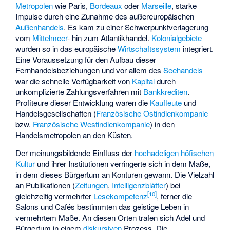
Metropolen
wie Paris,
Bordeaux
oder
Marseille
, starke
Impulse durch eine Zunahme des außereuropäischen
Außenhandels
. Es kam zu einer Schwerpunktverlagerung
vom
Mittelmeer
- hin zum Atlantikhandel.
Kolonialgebiete
wurden so in das europäische
Wirtschaftssystem
integriert.
Eine Voraussetzung für den Aufbau dieser
Fernhandelsbeziehungen und vor allem des
Seehandels
war die schnelle Verfügbarkeit von
Kapital
durch
unkomplizierte Zahlungsverfahren mit
Bankkrediten
.
Profiteure dieser Entwicklung waren die
Kaufleute
und
Handelsgesellschaften (
Französische Ostindienkompanie
bzw.
Französische Westindienkompanie
) in den
Handelsmetropolen an den Küsten.
Der meinungsbildende Einfluss der
hochadeligen
höfischen
Kultur
und ihrer Institutionen verringerte sich in dem Maße,
in dem dieses Bürgertum an Konturen gewann. Die Vielzahl
an Publikationen (
Zeitungen
,
Intelligenzblätter
) bei
[
10
]
gleichzeitig vermehrter
Lesekompetenz
, ferner die
Salons und Cafés bestimmten das geistige Leben in
vermehrtem Maße. An diesen Orten trafen sich Adel und
Bürgertum in einem
diskursiven
Prozess. Die