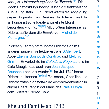
s
[
54
]
vertu,
dt.
Untersuchung über die Tugend
).
Die
J
Ideen Shaftesburys beeinflussten die französische
o
Aufklärung stark. Für Diderot waren die Abneigung
h
gegen dogmatisches Denken, die Toleranz und die
a
an humanistische Ideale angelehnte Moral
n
[
55
]
[
56
]
besonders wichtig.
Mit großem Interesse las
n
Diderot außerdem die
Essais
von
Michel de
G
[
57
]
Montaigne
.
e
In diesen Jahren befreundete Diderot sich mit
or
anderen jungen Intellektuellen, wie
D’Alembert
,
g
Abbé
Étienne Bonnot de Condillac
und
Melchior
W
Grimm
. Er verkehrte im
Café de la Régence
und im
ill
Café Maugis
, das auch von
Jean-Jacques
e
,
[
58
]
Rousseau
besucht wurde;
im Juli 1742 lernte
1
[
59
]
[
60
]
Diderot ihn kennen.
Rousseau, Condillac und
7
Diderot trafen sich zeitweise einmal wöchentlich in
6
einem Restaurant in der Nähe des
Palais Royal
,
3
dem
Hôtel du Panier Fleuri.
(
M
u
Ehe und Familie ab 1743
s