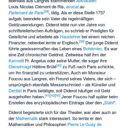
ebenfalls aus Langres stammenden
Advokaten
Louis Nicolas Clément de Ris
,
avocat
au
[
38
]
Parlement de Paris
, tätig. Als er diese Stelle 1737
aufgab, beendete sein Vater die regelmäßigen
Geldzuwendungen. Diderot lebte nun vier Jahre von
schriftstellerischen Aufträgen, so schrieb er Predigten für
Geistliche und arbeitete als
Hauslehrer
bei einem reichen
[
39
]
Finanzier, nebenbei lernte er Englisch.
Der junge Diderot
führte gewissermaßen das Leben eines
Bohémien
. Es war
eine Zeit chronischer Geldnot. Zeitweise half ihm der
Karmelit
Fr. Angelus oder seine Mutter, die sogar ihre
[
40
]
Dienstmagd
Hélène Brûlé
zu Fuß nach Paris schickte,
um ihn finanziell zu unterstützen. Auch ein Monsieur
Foucou aus Langres, ein Freund seines Vaters, der sich –
ursprünglich ebenfalls Messerschmied – als Künstler und
Dentist
in Paris betätigte, soll Diderot häufiger mit Geld
[
41
]
[
42
]
[
43
]
ausgeholfen haben.
Jener Foucou half später beim
Erstellen des enzyklopädischen Eintrags über den „
Stahl
“.
Diderot begeisterte sich für das Theater, war aber auch an
der
Mathematik
stark interessiert. So lernte er den
Mathematiker und Philosophen
Pierre Le Guay de