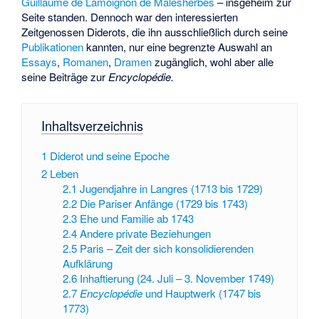
Guillaume de Lamoignon de Malesherbes
– insgeheim zur
Seite standen. Dennoch war den interessierten
Zeitgenossen Diderots, die ihn ausschließlich durch seine
Publikationen
kannten, nur eine begrenzte Auswahl an
Essays
,
Romanen
,
Dramen
zugänglich, wohl aber alle
seine Beiträge zur
Encyclopédie.
Inhaltsverzeichnis
1
Diderot und seine Epoche
2
Leben
2.1
Jugendjahre in Langres (1713 bis 1729)
2.2
Die Pariser Anfänge (1729 bis 1743)
2.3
Ehe und Familie ab 1743
2.4
Andere private Beziehungen
2.5
Paris – Zeit der sich konsolidierenden
Aufklärung
2.6
Inhaftierung (24. Juli – 3. November 1749)
2.7
Encyclopédie
und Hauptwerk (1747 bis
1773)