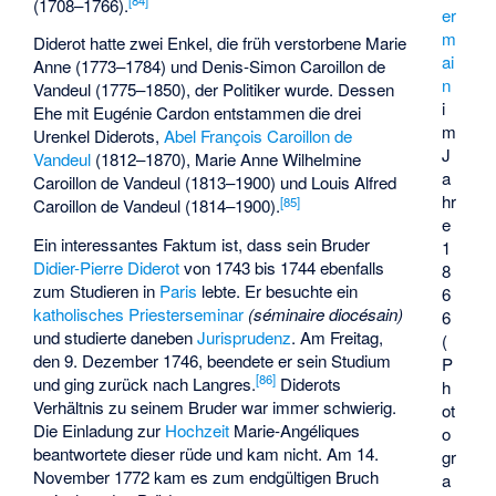
(1708–1766).
er
m
Diderot hatte zwei Enkel, die früh verstorbene Marie
ai
Anne (1773–1784) und Denis-Simon Caroillon de
n
Vandeul (1775–1850), der Politiker wurde. Dessen
i
Ehe mit Eugénie Cardon entstammen die drei
m
Urenkel Diderots,
Abel François Caroillon de
J
Vandeul
(1812–1870), Marie Anne Wilhelmine
a
Caroillon de Vandeul (1813–1900) und Louis Alfred
hr
[
85
]
Caroillon de Vandeul (1814–1900).
e
Ein interessantes Faktum ist, dass sein Bruder
1
Didier-Pierre Diderot
von 1743 bis 1744 ebenfalls
8
zum Studieren in
Paris
lebte. Er besuchte ein
6
katholisches Priesterseminar
(séminaire diocésain)
6
und studierte daneben
Jurisprudenz
. Am Freitag,
(
den 9. Dezember 1746, beendete er sein Studium
P
[
86
]
und ging zurück nach Langres.
Diderots
h
Verhältnis zu seinem Bruder war immer schwierig.
ot
Die Einladung zur
Hochzeit
Marie-Angéliques
o
beantwortete dieser rüde und kam nicht. Am 14.
gr
November 1772 kam es zum endgültigen Bruch
a