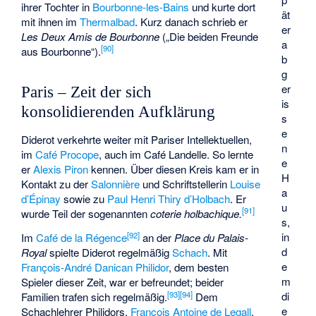
ihrer Tochter in
Bourbonne-les-Bains
und kurte dort
ät
mit ihnen im
Thermalbad
. Kurz danach schrieb er
er
Les Deux Amis de Bourbonne
(„Die beiden Freunde
a
[
90
]
aus Bourbonne“).
b
g
er
Paris – Zeit der sich
is
konsolidierenden Aufklärung
s
e
Diderot verkehrte weiter mit Pariser Intellektuellen,
n
im
Café Procope
, auch im
Café Landelle
. So lernte
e
er
Alexis Piron
kennen. Über diesen Kreis kam er in
H
Kontakt zu der
Salonnière
und Schriftstellerin
Louise
a
d’Épinay
sowie zu
Paul Henri Thiry d’Holbach
. Er
u
[
91
]
wurde Teil der sogenannten
coterie holbachique.
s,
[
92
]
in
Im
Café de la Régence
an der
Place du Palais-
d
Royal
spielte Diderot regelmäßig
Schach
. Mit
e
François-André Danican Philidor
, dem besten
m
Spieler dieser Zeit, war er befreundet; beider
[
93
]
[
94
]
di
Familien trafen sich regelmäßig.
Dem
e
Schachlehrer Philidors,
François Antoine de Legall
,