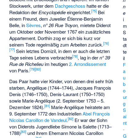
Stockwerk, unter dem
Dachgeschoss
hatte er die
n
[
75
]
Redaktion der
Encyclopédie
eingerichtet.
Bei
e
einem Freund, dem Juwelier Étienne-Benjamin
i
Belle, in
Sèvres
,
n° 26 Rue Troyon,
mietete Diderot
m
um Oktober oder November 1767 ein zusätzliches
S
Appartement. Dorthin zog er sich bis kurz vor
ta
[
76
]
seinem Tode regelmäßig zum Arbeiten zurück.
dt
[
77
]
Sein letztes Domizil, in dem er auch die letzten
te
[
78
]
Tage seines Lebens verbrachte
, lag in der
n° 39
il
Rue de Richelieu
im heutigen
2. Arrondissement
F
[
79
]
[
80
]
von Paris.
a
u
Das Paar hatte vier Kinder, von denen drei sehr früh
b
starben, Angélique (1744–1744), Jacques François
o
Denis (1746–1750), Denis-Laurant (1750–1750)
ur
sowie Marie-Angélique (2. September 1753 – 5.
g
[
81
]
Dezember 1824).
Marie-Angélique heiratete am
S
9. September 1772 den Industriellen
Abel François
ai
[
82
]
Nicolas Caroillon de Vandeul
.
Er war der Sohn
nt
von Diderots Jugendliebe Simone la Salette (1713–
-
[
83
]
1788)
und ihrem Ehemann Nicolas Caroillon
G
[
84
]