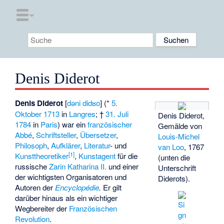
Denis Diderot
Denis Diderot
[
dəni didʁo
] (*
5.
Oktober
1713
in
Langres
; †
31. Juli
Denis Diderot,
1784
in
Paris
) war ein
französischer
Gemälde von
Abbé
,
Schriftsteller
,
Übersetzer
,
Louis-Michel
Philosoph
,
Aufklärer
,
Literatur
- und
van Loo
, 1767
[
1
]
Kunsttheoretiker
,
Kunstagent
für die
(unten die
russische
Zarin
Katharina II.
und einer
Unterschrift
der wichtigsten Organisatoren und
Diderots).
Autoren der
Encyclopédie
.
Er gilt
darüber hinaus als ein wichtiger
Wegbereiter der
Französischen
Revolution
.