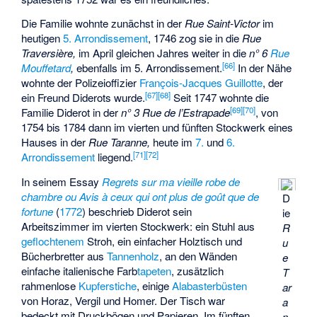
Die Familie wohnte zunächst in der
Rue Saint-Victor
im
heutigen
5. Arrondissement
, 1746 zog sie in die
Rue
Traversière
,
im April gleichen Jahres weiter in die
n° 6
Rue
[
66
]
Mouffetard
,
ebenfalls im 5. Arrondissement.
In der Nähe
wohnte der Polizeioffizier
François-Jacques Guillotte
, der
[
67
]
[
68
]
ein Freund Diderots wurde.
Seit 1747 wohnte die
[
69
]
[
70
]
Familie Diderot in der
n° 3 Rue de l’Estrapade
, von
1754 bis 1784 dann im vierten und fünften Stockwerk eines
Hauses in der
Rue Taranne
,
heute im
7.
und
6.
[
71
]
[
72
]
Arrondissement
liegend.
In seinem Essay
Regrets sur ma vieille robe de
chambre ou Avis à ceux qui ont plus de goût que de
D
fortune
(
1772
) beschrieb Diderot sein
ie
Arbeitszimmer im vierten Stockwerk: ein Stuhl aus
R
geflochtenem
Stroh, ein einfacher Holztisch und
u
Bücherbretter aus
Tannenholz
, an den Wänden
e
einfache italienische Farb
tapeten
, zusätzlich
T
rahmenlose
Kupferstiche
, einige
Alabasterbüsten
ar
von Horaz, Vergil und Homer. Der Tisch war
a
bedeckt mit Druckbögen und Papieren. Im fünften
n