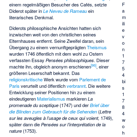
F
einem regelmäßigen Besucher des Cafés, setzte
a
Diderot später in
Le Neveu de Rameau
ein
m
literarisches Denkmal.
ili
Diderots philosophische Ansichten hatten sich
e
inzwischen weit von den christlichen seines
v
Elternhauses entfernt. Seine Zweifel daran, sein
o
Übergang zu einem vernunftgeprägten
Theismus
n
wurden 1746 öffentlich mit dem wohl zu Ostern
1
verfassten Essay
Pensées philosophiques.
Dieser
7
[
95
]
machte ihn, obgleich anonym erschienen
, einer
5
größeren Leserschaft bekannt. Das
4
religionskritische
Werk wurde vom
Parlement de
bi
Paris
verurteilt und öffentlich
verbrannt
. Die weitere
s
Entwicklung seiner Positionen hin zu einem
1
eindeutigeren
Materialismus
markieren
La
7
promenade du sceptique
(1747) und der
Brief über
8
die Blinden zum Gebrauch für die Sehenden
(
Lettre
4
sur les aveugles à l’usage de ceux qui voient,
1749),
w
später dann die
Pensées sur l’interprétation de la
o
nature
(1753).
h