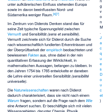
n
unter aufklärerischen Einfluss stehenden Europa
g
sowie im davon beeinflussten Nord- und
v
[
6
]
[
7
]
Südamerika weniger Raum.
o
n
Im Zentrum von Diderots Denken stand das für
M
seine Zeit typische Spannungsfeld zwischen
.
Vernunft
und Sensibilität
(sens et sensibilité).
J
Vernunft zeichnete sich für Diderot durch die Suche
a
nach wissenschaftlich fundierten Erkenntnissen und
c
der Überprüfbarkeit der
empirisch
beobachteten und
q
bewiesenen
Fakten
aus, ohne dabei in der rein
u
quantitativen Erfassung der Wirklichkeit, in
e
mathematischen Aussagen, befangen zu bleiben. In
s
den Jahren 1754 bis 1765 entwickelte er daneben
D
die Lehre einer universellen Sensibilität
(sensibilité
o
universelle).
u
c
Die
Naturwissenschaften
waren nach Diderot
et
dadurch charakterisiert, dass sie nicht nach einem
)
Warum
fragen, sondern auf die Frage nach dem
Wie
eine Antwort suchen. Er beschäftigte sich mit vielen
Wissensgebieten, darunter Chemie, Physik,