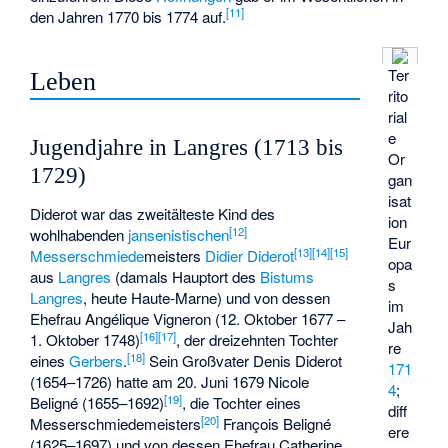
[
11
]
den Jahren 1770 bis 1774 auf.
Ter
Leben
rito
rial
e
Jugendjahre in Langres (1713 bis
Or
1729)
gan
isat
Diderot war das zweitälteste Kind des
ion
[
12
]
wohlhabenden
jansenistischen
Eur
[
13
]
[
14
]
[
15
]
Messerschmiede
­meisters
Didier Diderot
opa
aus
Langres
(damals Hauptort des
Bistums
s
Langres
, heute
Haute-Marne
) und von dessen
im
Ehefrau Angélique Vigneron (12. Oktober 1677 –
Jah
[
16
]
[
17
]
1. Oktober 1748)
, der dreizehnten Tochter
re
[
18
]
eines
Gerbers
.
Sein Großvater Denis Diderot
171
(1654–1726) hatte am 20. Juni 1679 Nicole
4
;
[
19
]
Beligné
(1655–1692)
, die Tochter eines
diff
[
20
]
Messerschmiedemeisters
François Beligné
ere
(1625–1697) und von dessen Ehefrau Catherine